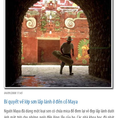
04/09/2008 11:45
Bí quyết về lớp sơn lấp lánh ở đền cổ Maya
Người Maya đã dùng một loại sơn có chứa mica để đem lại vẻ đẹp lấp lánh dưới
ánh mặt trời cho những ngôi đền lộng lẫy của họ. Các nhà khoa học đã phát