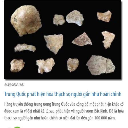
04/09/2008 11:31
Trung Quốc phát hiện hóa thạch sọ người gần như hoàn chỉnh
Hãng truyền thông trung ương Trung Quốc vừa công bố một phát hiện khảo cổ
được xem là vĩ đại nhất kể từ sau phát hiện về người vượn Bắc Kinh. Đó là hóa
thạch sọ người gần như hoàn chỉnh có niên đại lên đến gần 100.000 năm.