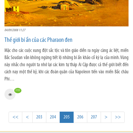
04/09/2008 11:27
Thế giới bí ẩn của các Pharaon đen
Mặc cho các cuộc xung đột sắc tộc và tôn giáo diễn ra ngày càng ác liệt, miền
Bắc Soudan vẫn không ngừng tiết lộ những bí ẩn khảo cổ kỳ lạ của mình. Vùng
này nhắc cho người ta nhớ lại các kim tự tháp Ai Cập được cả thế giới biết đến
cách nay một thế kỷ, khi các đoàn quân của Napoleon tiến vào miền Bắc châu
Phi…
3155
<<
<
203
204
205
206
207
>
>>