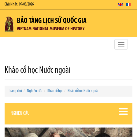
Chủ Nhật, 09/08/2026
BẢO TÀNG LỊCH SỬ QUỐC GIA
VIETNAM NATIONAL MUSEUM OF HISTORY
Toggle
navigatio
Khảo cổ học Nước ngoài
Trang chủ
Nghiên cứu
Khảo cổ học
Khảo cổ học Nước ngoài
NGHIÊN CỨU