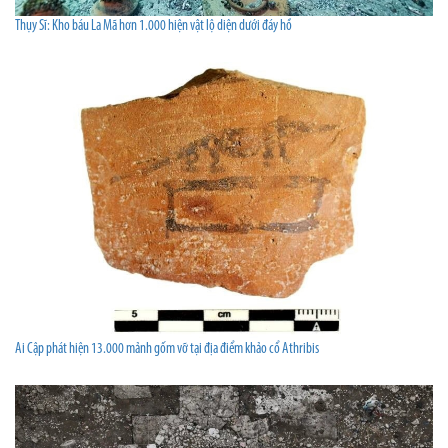
Thụy Sĩ: Kho báu La Mã hơn 1.000 hiện vật lộ diện dưới đáy hồ
Ai Cập phát hiện 13.000 mảnh gốm vỡ tại địa điểm khảo cổ Athribis