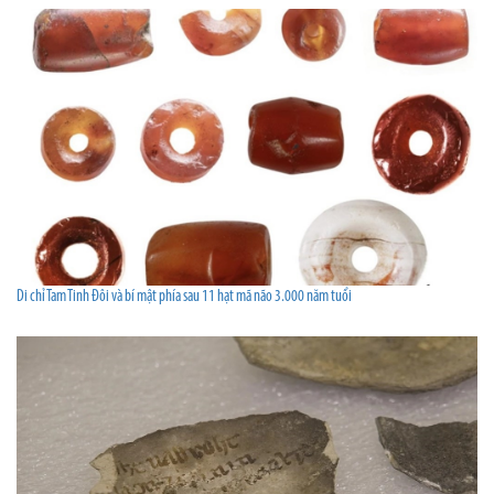
Di chỉ Tam Tinh Đôi và bí mật phía sau 11 hạt mã não 3.000 năm tuổi