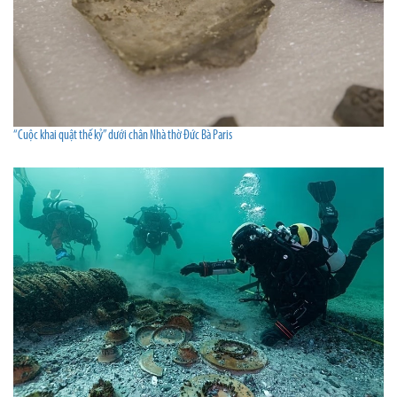
“Cuộc khai quật thế kỷ” dưới chân Nhà thờ Đức Bà Paris