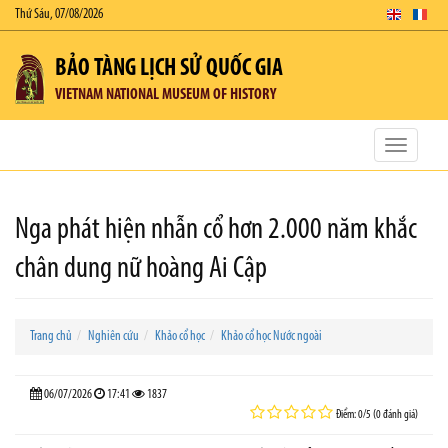
Thứ Sáu, 07/08/2026
BẢO TÀNG LỊCH SỬ QUỐC GIA
VIETNAM NATIONAL MUSEUM OF HISTORY
Toggle
navigatio
Nga phát hiện nhẫn cổ hơn 2.000 năm khắc
chân dung nữ hoàng Ai Cập
Trang chủ
Nghiên cứu
Khảo cổ học
Khảo cổ học Nước ngoài
06/07/2026
17:41
1837
Điểm: 0/5 (0 đánh giá)