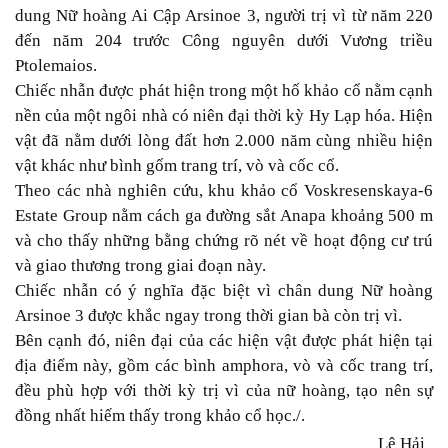
dung Nữ hoàng Ai Cập Arsinoe 3, người trị vì từ năm 220
đến năm 204 trước Công nguyên dưới Vương triều
Ptolemaios.
Chiếc nhẫn được phát hiện trong một hố khảo cổ nằm cạnh
nền của một ngôi nhà có niên đại thời kỳ Hy Lạp hóa. Hiện
vật đã nằm dưới lòng đất hơn 2.000 năm cùng nhiều hiện
vật khác như bình gốm trang trí, vò và cốc cổ.
Theo các nhà nghiên cứu, khu khảo cổ Voskresenskaya-6
Estate Group nằm cách ga đường sắt Anapa khoảng 500 m
và cho thấy những bằng chứng rõ nét về hoạt động cư trú
và giao thương trong giai đoạn này.
Chiếc nhẫn có ý nghĩa đặc biệt vì chân dung Nữ hoàng
Arsinoe 3 được khắc ngay trong thời gian bà còn trị vì.
Bên cạnh đó, niên đại của các hiện vật được phát hiện tại
địa điểm này, gồm các bình amphora, vò và cốc trang trí,
đều phù hợp với thời kỳ trị vì của nữ hoàng, tạo nên sự
đồng nhất hiếm thấy trong khảo cổ học./.
Lê Hải