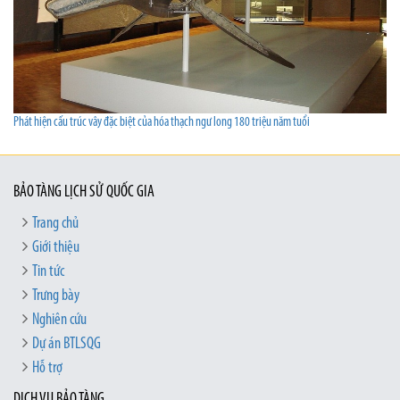
Phát hiện cấu trúc vây đặc biệt của hóa thạch ngư long 180 triệu năm tuổi
BẢO TÀNG LỊCH SỬ QUỐC GIA
Trang chủ
Giới thiệu
Tin tức
Trưng bày
Nghiên cứu
Dự án BTLSQG
Hỗ trợ
DỊCH VỤ BẢO TÀNG