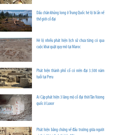
Dấu chân khủng long ở Trung Quốc hé lộ bí ẩn về
thế giới cổ đại
Hé lộ nhiều phát hiện lịch sử chưa từng có qua
cuộc khai quật quy mô tại Maroc
Phát hiện thành phố cổ có niên đại 3.500 năm
tuổi tại Peru
Ai Cập phát hiện 3 lăng mộ cổ đại thời Tân Vương
quốc ở Luxor
Phát hiện bằng chứng về đấu trường giữa người