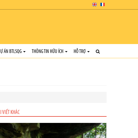
Ự ÁN BTLSQG
THÔNG TIN HỮU ÍCH
HỖ TRỢ
I VIẾT KHÁC