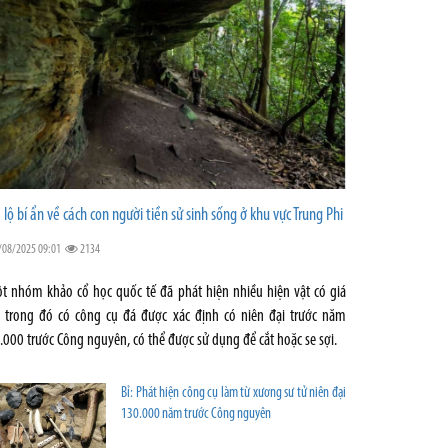
 lộ bí ẩn về cách con người tiền sử sinh sống ở khu vực Trung Phi
/08/2025 09:01
2134
t nhóm khảo cổ học quốc tế đã phát hiện nhiều hiện vật có giá
ị, trong đó có công cụ đá được xác định có niên đại trước năm
.000 trước Công nguyên, có thể được sử dụng để cắt hoặc se sợi.
Bỉ: Phát hiện công cụ làm từ xương sư tử niên đại
130.000 năm trước Công nguyên