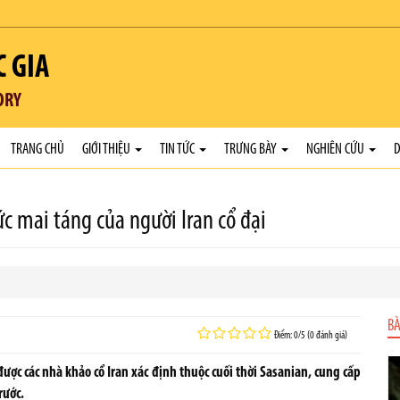
C GIA
ORY
TRANG CHỦ
GIỚI THIỆU
TIN TỨC
TRƯNG BÀY
NGHIÊN CỨU
D
c mai táng của người Iran cổ đại
BÀ
Điểm: 0/5 (0 đánh giá)
ợc các nhà khảo cổ Iran xác định thuộc cuối thời Sasanian, cung cấp
rước.