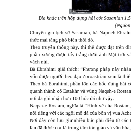
Bia khắc trên hộp đựng hài cốt Sasanian 1.5
(Nguồn:
Chuyên gia lịch sử Sasanian, bà Najmeh Ebrahi
thức mai táng phổ biến thời đó.
Theo truyền thống này, thi thể được đặt trên đỉ
phần xương được tẩy trắng dưới ánh Mặt trời v
vách núi.
Bà Ebrahimi giải thích: “Phương pháp này nhằm 
vốn được người theo đạo Zoroastrian xem là thiê
Theo bà Ebrahimi, phần lớn các hốc đựng hài c
quanh thành cổ Estakhr và vùng Naqsh-e Rostam
nơi đã ghi nhận hơn 100 hốc đá như vậy.
Naqsh-e Rostam, nghĩa là “Hình vẽ của Rostam,”
nổi tiếng với các ngôi mộ đá của bốn vị vua Acha
Nơi đây còn lưu giữ nhiều bức phù điêu từ các 
lâu đã được coi là trung tâm tôn giáo và văn hó