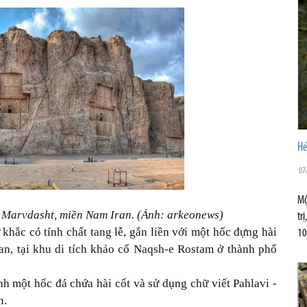
Hé
07
Mộ
 Marvdasht, miền Nam Iran. (Ảnh: arkeonews)
tr
hắc có tính chất tang lễ, gắn liền với một hốc đựng hài
10
ian, tại khu di tích khảo cổ Naqsh-e Rostam ở thành phố
 một hốc đá chứa hài cốt và sử dụng chữ viết Pahlavi -
n.