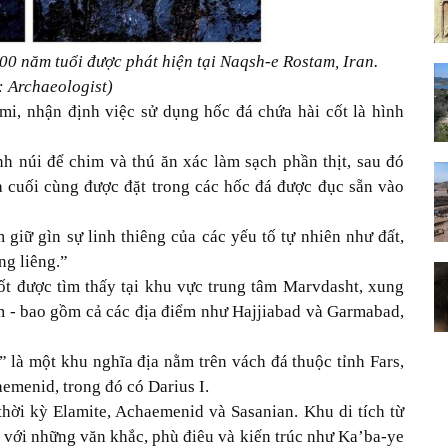
00 năm tuổi được phát hiện tại Naqsh-e Rostam, Iran.
 Archaeologist)
mi, nhận định việc sử dụng hốc đá chứa hài cốt là hình
nh núi để chim và thú ăn xác làm sạch phần thịt, sau đó
à cuối cùng được đặt trong các hốc đá được đục sẵn vào
giữ gìn sự linh thiêng của các yếu tố tự nhiên như đất,
ng liêng.”
ốt được tìm thấy tại khu vực trung tâm Marvdasht, xung
 - bao gồm cả các địa điểm như Hajjiabad và Garmabad,
 là một khu nghĩa địa nằm trên vách đá thuộc tỉnh Fars,
emenid, trong đó có Darius I.
thời kỳ Elamite, Achaemenid và Sasanian. Khu di tích từ
a, với những văn khắc, phù điêu và kiến trúc như Ka’ba-ye