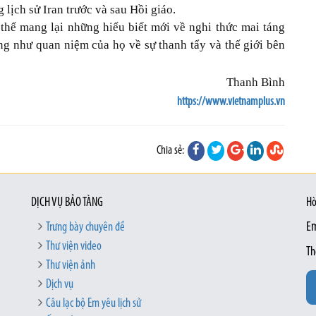
 lịch sử Iran trước và sau Hồi giáo.
thể mang lại những hiểu biết mới về nghi thức mai táng
ng như quan niệm của họ về sự thanh tẩy và thế giới bên
Thanh Bình
https://www.vietnamplus.vn
Chia sẻ:
DỊCH VỤ BẢO TÀNG
Hò
Trưng bày chuyên đề
Em
Thư viện video
Th
Thư viện ảnh
Dịch vụ
Câu lạc bộ Em yêu lịch sử