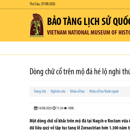
Thứ Sáu, 07/08/2026
BẢO TÀNG LỊCH SỬ QUỐ
VIETNAM NATIONAL MUSEUM OF HIST
Dòng chữ cổ trên mộ đá hé lộ nghi thứ
Trang chủ
Nghiên cứu
Khảo cổ học
Khảo cổ học Nước ngoài
14/08/2025
11:34
1898
Một dòng chữ cổ khắc trên mộ đá tại Naqsh-e Rostam vừa đư
dữ liệu quý về tập tục tang lễ Zoroastrian hơn 1.300 năm t