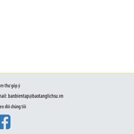
m thư góp ý
ail: banbientap@baotanglichsu.vn
eo dõi chúng tôi