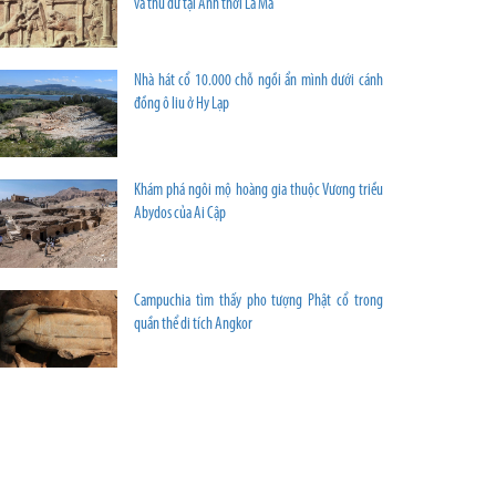
và thú dữ tại Anh thời La Mã
Nhà hát cổ 10.000 chỗ ngồi ẩn mình dưới cánh
đồng ô liu ở Hy Lạp
Khám phá ngôi mộ hoàng gia thuộc Vương triều
Abydos của Ai Cập
Campuchia tìm thấy pho tượng Phật cổ trong
quần thể di tích Angkor