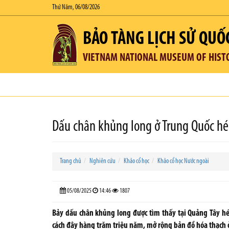
Thứ Năm, 06/08/2026
BẢO TÀNG LỊCH SỬ QUỐ
VIETNAM NATIONAL MUSEUM OF HIST
Dấu chân khủng long ở Trung Quốc hé l
Trang chủ
Nghiên cứu
Khảo cổ học
Khảo cổ học Nước ngoài
05/08/2025
14:46
1807
Bảy dấu chân khủng long được tìm thấy tại Quảng Tây hé 
cách đây hàng trăm triệu năm, mở rộng bản đồ hóa thạch 