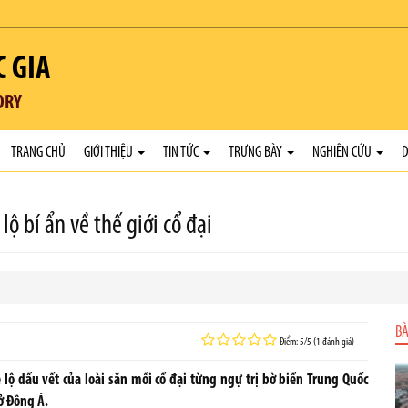
C GIA
ORY
TRANG CHỦ
GIỚI THIỆU
TIN TỨC
TRƯNG BÀY
NGHIÊN CỨU
D
ộ bí ẩn về thế giới cổ đại
BÀ
Điểm: 5/5 (1 đánh giá)
lộ dấu vết của loài săn mồi cổ đại từng ngự trị bờ biển Trung Quốc
ở Đông Á.