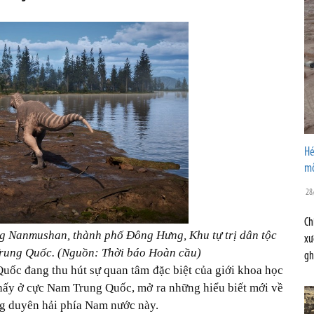
Hé
mô
28
Ch
ng Nanmushan, thành phố Đông Hưng, Khu tự trị dân tộc
xư
rung Quốc. (Nguồn: Thời báo Hoàn cầu)
gh
uốc đang thu hút sự quan tâm đặc biệt của giới khoa học
thấy ở cực Nam Trung Quốc, mở ra những hiểu biết mới về
ng duyên hải phía Nam nước này.