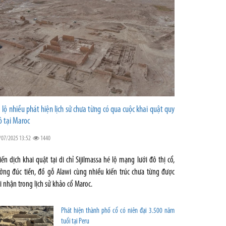
 lộ nhiều phát hiện lịch sử chưa từng có qua cuộc khai quật quy
 tại Maroc
/07/2025 13:52
1440
iến dịch khai quật tại di chỉ Sijilmassa hé lộ mạng lưới đô thị cổ,
ởng đúc tiền, đồ gỗ Alawi cùng nhiều kiến trúc chưa từng được
i nhận trong lịch sử khảo cổ Maroc.
Phát hiện thành phố cổ có niên đại 3.500 năm
tuổi tại Peru