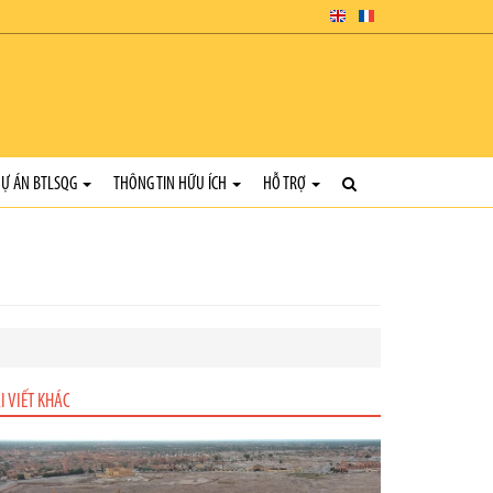
Ự ÁN BTLSQG
THÔNG TIN HỮU ÍCH
HỖ TRỢ
I VIẾT KHÁC