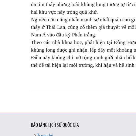
đã tìm thấy những loài khủng long tương tự từ cù
hai khu vực này trong quá khứ.
Nghiên cứu cũng nhấn mạnh sự nhất quán cao giữ
thấy ở Thái Lan, củng cố thêm giả thuyết về mố
Nam Á vào đầu kỷ Phấn trắng.
Theo các nhà khoa học, phát hiện tại Đông Hư
khủng long được ghi nhận, lấp đầy một khoảng t
Điều này không chỉ mở rộng ranh giới phân bố 
thể để tái hiện lại môi trường, khí hậu và hệ sinh t
BẢO TÀNG LỊCH SỬ QUỐC GIA