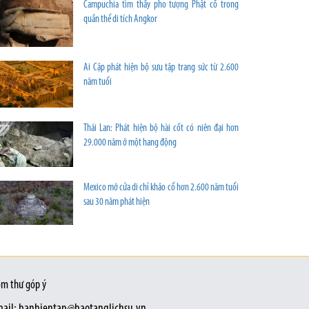
Campuchia tìm thấy pho tượng Phật cổ trong
quần thể di tích Angkor
Ai Cập phát hiện bộ sưu tập trang sức từ 2.600
năm tuổi
Thái Lan: Phát hiện bộ hài cốt có niên đại hơn
29.000 năm ở một hang động
Mexico mở cửa di chỉ khảo cổ hơn 2.600 năm tuổi
sau 30 năm phát hiện
m thư góp ý