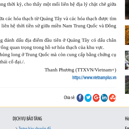
ng thời kỳ, cho thấy một mối liên hệ địa lý chặt chẽ giữa
a các hóa thạch từ Quảng Tây và các hóa thạch được tìm
i liên hệ thời tiền sử giữa miền Nam Trung Quốc và Đông
ng đánh dấu địa điểm đầu tiên ở Quảng Tây có dấu chân
rống quan trọng trong hồ sơ hóa thạch của khu vực.
khủng long ở Trung Quốc mà còn cung cấp bằng chứng cụ
hái cổ đại./.
Thanh Phương (TTXVN/Vietnam+)
https://www.vietnamplus.vn
Chia sẻ:
DỊCH VỤ BẢO TÀNG
Hò