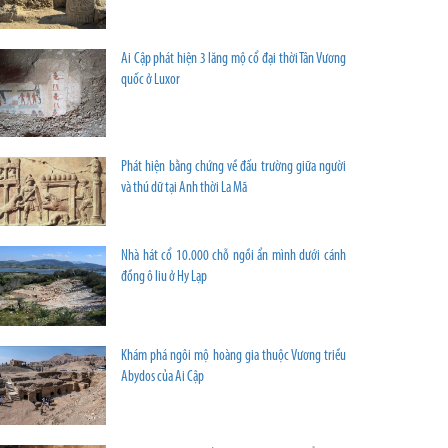
Ai Cập phát hiện 3 lăng mộ cổ đại thời Tân Vương
quốc ở Luxor
Phát hiện bằng chứng về đấu trường giữa người
và thú dữ tại Anh thời La Mã
Nhà hát cổ 10.000 chỗ ngồi ẩn mình dưới cánh
đồng ô liu ở Hy Lạp
Khám phá ngôi mộ hoàng gia thuộc Vương triều
Abydos của Ai Cập