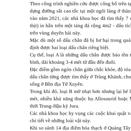
Theo công trình nghiên cứu được công bố trên tạ
dựng đường sắt cao tốc tại một ngôi làng ở th
vào năm 2021, các nhà khoa học đã tìm thấy 7
thịt) in hằn trên một tảng đá rộng 4m2 - dấu tí
trên vùng duyên hải này.
Mặc dù một số dấu chân đã bị hư hại trong quá
định được hai loại dấu chân riêng biệt.
Cụ thể, loại A là những dấu chân được bảo tồn t
bình, dài khoảng 3-4 mét từ đầu đến đuôi.
Đặc điểm gồm ngón chân giữa chắc khỏe, độ tỏa 
dấu chân từng được tìm thấy ở Trùng Khánh, cho 
sống ở Bồn địa Tứ Xuyên.
Trong khi đó, loại B mờ nhạt hơn nhưng lại hé lộ
mét, nhiều khả năng thuộc họ Allosaurid hoặc 
thời Trung-Hậu kỷ Jura.
Các nhà khoa học hy vọng các cuộc khai quật và
chi tiết về những loài vật này.
Khi so sánh 14 địa điểm hóa thạch ở Quảng Tây