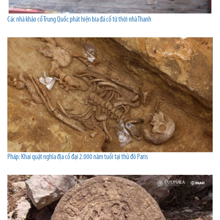
Các nhà khảo cổ Trung Quốc phát hiện bia đá cổ từ thời nhà Thanh
Pháp: Khai quật nghĩa địa cổ đại 2.000 năm tuổi tại thủ đô Paris