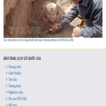
Các nhà khảo cổ Ai Cập phát hiện bức tượng nhân sư từ thời La Mã
BẢO TÀNG LỊCH SỬ QUỐC GIA
Trang chủ
Giới thiệu
Tin tức
Trưng bày
Nghiên cứu
Dự án BTLSQG
Hỗ trợ