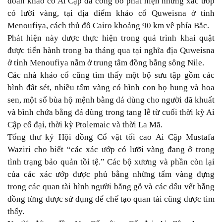
đoàn khảo cổ Ai Cập đã công bố phát hiện những xác ướp
có lưỡi vàng, tại địa điểm khảo cổ Quweisna ở tỉnh
Menoufiya, cách thủ đô Cairo khoảng 90 km về phía Bắc.
Phát hiện này được thực hiện trong quá trình khai quật
được tiến hành trong ba tháng qua tại nghĩa địa Quweisna
ở tỉnh Menoufiya nằm ở trung tâm đồng bằng sông Nile.
Các nhà khảo cổ cũng tìm thấy một bộ sưu tập gồm các
bình đất sét, nhiều tấm vàng có hình con bọ hung và hoa
sen, một số bùa hộ mệnh bằng đá dùng cho người đã khuất
và bình chứa bằng đá dùng trong tang lễ từ cuối thời kỳ Ai
Cập cổ đại, thời kỳ Ptolemaic và thời La Mã.
Tổng thư ký Hội đồng Cổ vật tối cao Ai Cập Mustafa
Waziri cho biết “các xác ướp có lưỡi vàng đang ở trong
tình trạng bảo quản tồi tệ.” Các bộ xương và phần còn lại
của các xác ướp được phủ bằng những tấm vàng đựng
trong các quan tài hình người bằng gỗ và các dấu vết bằng
đồng từng được sử dụng để chế tạo quan tài cũng được tìm
thấy.