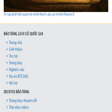
Ai Cập phát hiện quan tài chính khách cấp cao từ thời Ramses II
BẢO TÀNG LỊCH SỬ QUỐC GIA
Trang chủ
Giới thiệu
Tin tức
Trưng bày
Nghiên cứu
Dự án BTLSQG
Hỗ trợ
DỊCH VỤ BẢO TÀNG
Trưng bày chuyên đề
Thư viện video