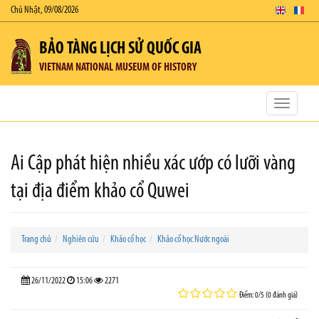
Chủ Nhật, 09/08/2026
BẢO TÀNG LỊCH SỬ QUỐC GIA
VIETNAM NATIONAL MUSEUM OF HISTORY
Toggle
navigatio
Ai Cập phát hiện nhiều xác ướp có lưỡi vàng
tại địa điểm khảo cổ Quwei
Trang chủ
Nghiên cứu
Khảo cổ học
Khảo cổ học Nước ngoài
26/11/2022
15:06
2271
Điểm: 0/5 (0 đánh giá)