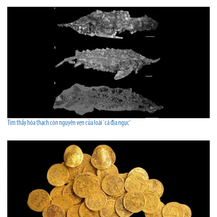
Tìm thấy hóa thạch còn nguyên vẹn của loài 'cá địa ngục'