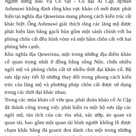
Người đứng đầu Vụ Cổ vật - Cổ đại Ai Cập Ayman
Ashmawi khẳng định rằng khu vực khảo cổ mới được phát
hiện tại
nghĩa địa Quweisna
mang phong cách kiến trúc rất
khác biệt. Ông Ashmawi giải thích rằng các lăng mộ được
phát hiện làm bằng gạch bùn gồm một sảnh chính với ba
phòng chôn cất đều hình vòm và một hầm chôn cất với hai
phòng bên cạnh.
Khu nghĩa địa Quweisna, một trong những địa điểm khảo
cổ quan trọng nhất ở đồng bằng sông Nile, chứa nhiều
ngôi mộ và phòng chôn cất từ nhiều thời đại
khảo cổ
. Bộ
sưu tập này tiết lộ những thay đổi trong phong cách kiến
trúc của lăng mộ và phương pháp chôn cất được sử dụng
trong các thời đại khác nhau.
Trong các mùa khảo cổ vừa qua, phái đoàn khảo cổ Ai Cập
đã thành công trong việc phát hiện ra một bộ sưu tập các
ngôi mộ, tàn tích của các tòa nhà,
xác ướp
, áo quan và
quan tài, bao gồm một quan tài hình người khổng lồ được
chạm khắc bằng đá granit đen dành cho một trong những