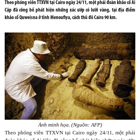
Theo phóng viên TTXVN tại Cairo ngày 24/11, một phái đoàn khảo cổ Ai
Cập đã công bố phát hiện những xác ướp có lưỡi vàng, tại địa điểm
khảo cổ Quweisna ở tỉnh Menoufiya, cách thủ đô Cairo 90 km.
Ảnh minh họa. (Nguồn: AFP)
Theo phóng viên TTXVN tại Cairo ngày 24/11, một phái