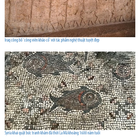
Iraq công bố 'công viên khảo cổ' với tác phẩm nghệ thuật tuyệt đẹp
Syria khai quật bức tranh khảm đá thời La Mã khoảng 1600 năm tuổi