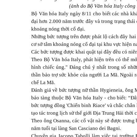
(ảnh do Bộ Văn hóa Italy công
Bộ Văn hóa Italy ngày 8/11 cho biết các nhà kh
đại hơn 2.000 năm trước đây và trong trạng thái
khoáng nóng
thời cổ đại
.
Những bức tượng trên được phát lộ cách đây hai 
cơ sở tắm khoáng nóng cổ đại tại khu vực hiện n
Các bức tượng được khai quật tại đây đều có niê
Theo Bộ Văn hóa Italy, phát hiện trên có thể mở
hình chiếc ủng." Đáng chú ý nhất trong số nhữ
thần bảo trợ sức khỏe của người La Mã. Ngoài ra
chế La Mã.
Đánh giá về bức tượng nữ thần Hygieneia, ông
bảo tàng thuộc Bộ Văn hóa Italy - cho biết: “Đâ
bức
tượng đồng
'Chiến binh Riace' và chắc chắn
tạo tác trong lịch sử thế giới Địa Trung Hải thời c
Theo ông Osanna, các cổ vật này sẽ được trưng b
năm tuổi tại làng San Casciano dei Bagni.
Chuyên gia Jacopo Tabolli làm việc tại trường 