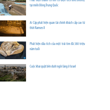
Phát hiện thành cổ lớn có diện tích 800.000m2
tại miền Đông Trung Quốc
Ai Cập phát hiện quan tài chính khách cấp cao từ
thời Ramses II
Phát hiện dấu tích của một trái tim đã 380 triệu
năm tuổi
Cuộc khai quật bên dưới ngôi làng ở Israel