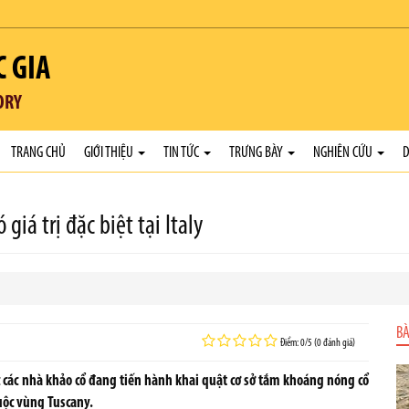
C GIA
ORY
TRANG CHỦ
GIỚI THIỆU
TIN TỨC
TRƯNG BÀY
NGHIÊN CỨU
D
giá trị đặc biệt tại Italy
BÀ
Điểm: 0/5 (0 đánh giá)
c các nhà khảo cổ đang tiến hành khai quật cơ sở tắm khoáng nóng cổ
huộc vùng Tuscany.