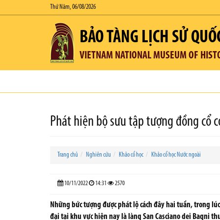
Thứ Năm, 06/08/2026
BẢO TÀNG LỊCH SỬ QUỐ
VIETNAM NATIONAL MUSEUM OF HIST
Phát hiện bộ sưu tập tượng đồng cổ có 
Trang chủ
Nghiên cứu
Khảo cổ học
Khảo cổ học Nước ngoài
10/11/2022
14:31
2570
Những bức tượng được phát lộ cách đây hai tuần, trong lú
đại tại khu vực hiện nay là làng San Casciano dei Bagni t