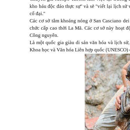
kho báu độc đáo thực sự" và sẽ "viết lại lịch sử 
cổ đại."
Các cơ sở tắm khoáng nóng ở San Casciano dei B
chức cấp cao thời La Mã. Các cơ sở này hoạt đ
Công nguyên.
Là một quốc gia giàu di sản văn hóa và lịch sử
Khoa học và Văn hóa Liên hợp quốc (UNESCO) c