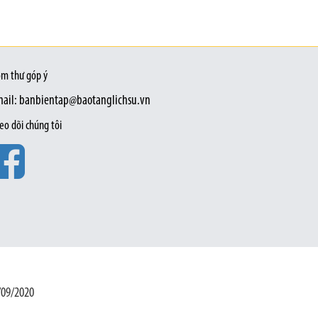
m thư góp ý
ail: banbientap@baotanglichsu.vn
eo dõi chúng tôi
/09/2020