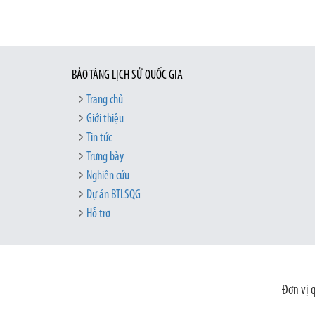
BẢO TÀNG LỊCH SỬ QUỐC GIA
Trang chủ
Giới thiệu
Tin tức
Trưng bày
Nghiên cứu
Dự án BTLSQG
Hỗ trợ
Đơn vị 