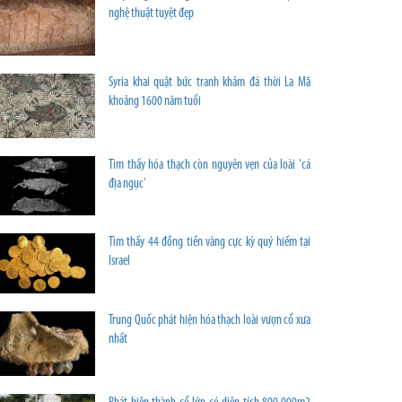
nghệ thuật tuyệt đẹp
Syria khai quật bức tranh khảm đá thời La Mã
khoảng 1600 năm tuổi
Tìm thấy hóa thạch còn nguyên vẹn của loài 'cá
địa ngục'
Tìm thấy 44 đồng tiền vàng cực kỳ quý hiếm tại
Israel
Trung Quốc phát hiện hóa thạch loài vượn cổ xưa
nhất