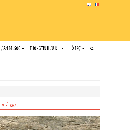
Ự ÁN BTLSQG
THÔNG TIN HỮU ÍCH
HỖ TRỢ
I VIẾT KHÁC