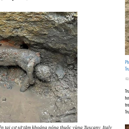
Ph
Tr
02
Tr
hơ
tr
Tr
n tại cơ sở tắm khoáng nóng thuộc vùng Tuscany, Italy