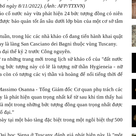
 bố ngày 8/11/2022). (Ảnh: AFP/TTXVN)
ảo cổ nước này vừa phát hiện 24 bức tượng đồng có niên
 được bảo quản tốt ẩn sâu dưới lớp bùn của một cơ sở tắm
tuần, trong lúc các nhà
khảo cổ
đang tiến hành khai quật
ay là làng San Casciano dei Bagni thuộc vùng Tuscany.
n đại thế kỷ 2 trước Công nguyên.
 ra những trang mới trong lịch sử khảo cổ của "đất nước
ng bức tượng này có lẽ là tượng nữ thần Hygieneia - nữ
 còn có tượng các vị thần và hoàng đế nổi tiếng thời đế
 Massimo Osanna - Tổng Giám đốc Cơ quan phụ trách các
y là phát hiện quan trọng nhất kể từ sau khi tìm thấy hai
 là một trong những bức tượng đồng quan trọng nhất được
ổ đại.”
ày tại một bảo tàng đặc biệt trong một ngôi biệt thự 500
Đại học Siena ở Tuscany đánh giá phát hiện này là "một