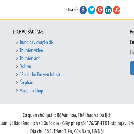
Chia sẻ:
DỊCH VỤ BẢO TÀNG
Hò
Trưng bày chuyên đề
Em
Thư viện video
Th
Thư viện ảnh
Dịch vụ
Câu lạc bộ Em yêu lịch sử
Ấn phẩm
Museum Shop
Cơ quan chủ quản: Bộ Văn hóa, Thể thao và Du lịch
quản lý: Bảo tàng Lịch sử Quốc gia - Giấy phép số: 176/GP-TTĐT cấp ngày: 24
Địa chỉ: Số 1, Tràng Tiền, Cửa Nam, Hà Nội