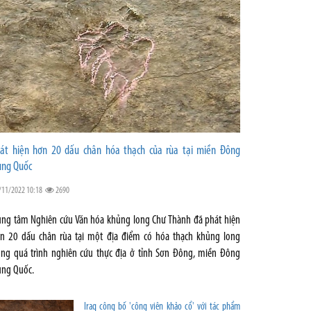
át hiện hơn 20 dấu chân hóa thạch của rùa tại miền Đông
ung Quốc
/11/2022 10:18
2690
ung tâm Nghiên cứu Văn hóa khủng long Chư Thành đã phát hiện
n 20 dấu chân rùa tại một địa điểm có hóa thạch khủng long
ong quá trình nghiên cứu thực địa ở tỉnh Sơn Đông, miền Đông
ung Quốc.
Iraq công bố 'công viên khảo cổ' với tác phẩm