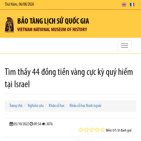
Thứ Năm, 06/08/2026
BẢO TÀNG LỊCH SỬ QUỐC GIA
VIETNAM NATIONAL MUSEUM OF HISTORY
Toggle
navigatio
Tìm thấy 44 đồng tiền vàng cực kỳ quý hiếm
tại Israel
Trang chủ
Nghiên cứu
Khảo cổ học
Khảo cổ học Nước ngoài
05/10/2022
09:54
3076
Điểm: 0/5 (0 đánh giá)