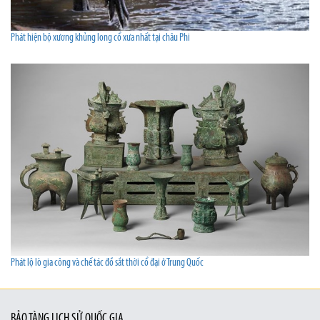
Phát hiện bộ xương khủng long cổ xưa nhất tại châu Phi
Phát lộ lò gia công và chế tác đồ sắt thời cổ đại ở Trung Quốc
BẢO TÀNG LỊCH SỬ QUỐC GIA