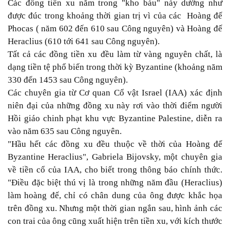
Các đồng tiền xu nằm trong "kho báu" này dường như
được đúc trong khoảng thời gian trị vì của các Hoàng đế
Phocas ( năm 602 đến 610 sau Công nguyên) và Hoàng đế
Heraclius (610 tới 641 sau Công nguyên).
Tất cả các đồng tiền xu đều làm từ vàng nguyên chất, là
dạng tiền tệ phổ biến trong thời kỳ Byzantine (khoảng năm
330 đến 1453 sau Công nguyên).
Các chuyên gia từ Cơ quan Cổ vật Israel (IAA) xác định
niên đại của những đồng xu này rơi vào thời điểm người
Hồi giáo chinh phạt khu vực Byzantine Palestine, diễn ra
vào năm 635 sau Công nguyên.
"Hầu hết các đồng xu đều thuộc về thời của Hoàng đế
Byzantine Heraclius", Gabriela Bijovsky, một chuyên gia
về tiền cổ của IAA, cho biết trong thông báo chính thức.
"Điều đặc biệt thú vị là trong những năm đầu (Heraclius)
làm hoàng đế, chỉ có chân dung của ông được khắc họa
trên đồng xu. Nhưng một thời gian ngắn sau, hình ảnh các
con trai của ông cũng xuất hiện trên tiền xu, với kích thước