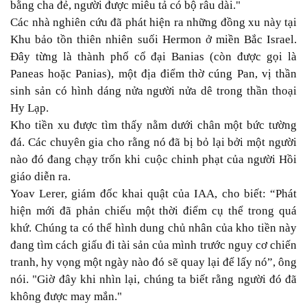
bằng cha đẻ, người được miêu tả có bộ râu dài."
Các nhà nghiên cứu đã phát hiện ra những đồng xu này tại
Khu bảo tồn thiên nhiên suối Hermon ở miền Bắc Israel.
Đây từng là thành phố cổ đại Banias (còn được gọi là
Paneas hoặc Panias), một địa điểm thờ cúng Pan, vị thần
sinh sản có hình dáng nửa người nửa dê trong thần thoại
Hy Lạp.
Kho
tiền xu
được tìm thấy nằm dưới chân một bức tường
đá. Các chuyên gia cho rằng nó đã bị bỏ lại bởi một người
nào đó đang chạy trốn khi cuộc chinh phạt của người Hồi
giáo diễn ra.
Yoav Lerer, giám đốc khai quật của IAA, cho biết: “Phát
hiện mới đã phản chiếu một thời điểm cụ thể trong quá
khứ. Chúng ta có thể hình dung chủ nhân của kho tiền này
đang tìm cách giấu đi tài sản của mình trước nguy cơ chiến
tranh, hy vọng một ngày nào đó sẽ quay lại để lấy nó”, ông
nói. "Giờ đây khi nhìn lại, chúng ta biết rằng người đó đã
không được may mắn."