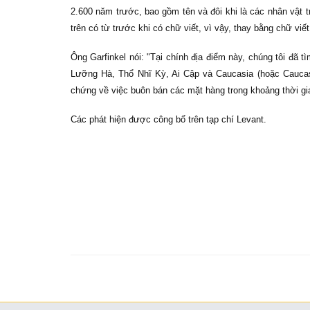
2.600 năm trước, bao gồm tên và đôi khi là các nhân vật 
trên có từ trước khi có chữ viết, vì vậy, thay bằng chữ vi
Ông Garfinkel nói: "Tại chính địa điểm này, chúng tôi đã 
Lưỡng Hà, Thổ Nhĩ Kỳ, Ai Cập và Caucasia (hoặc Caucasu
chứng về việc buôn bán các mặt hàng trong khoảng thời gia
Các phát hiện được công bố trên tạp chí Levant.