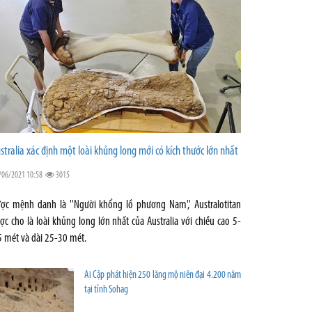
stralia xác định một loài khủng long mới có kích thước lớn nhất
/06/2021 10:58
3015
ợc mệnh danh là ''Người khổng lồ phương Nam',' Australotitan
ợc cho là loài khủng long lớn nhất của Australia với chiều cao 5-
5 mét và dài 25-30 mét.
Ai Cập phát hiện 250 lăng mộ niên đại 4.200 năm
tại tỉnh Sohag