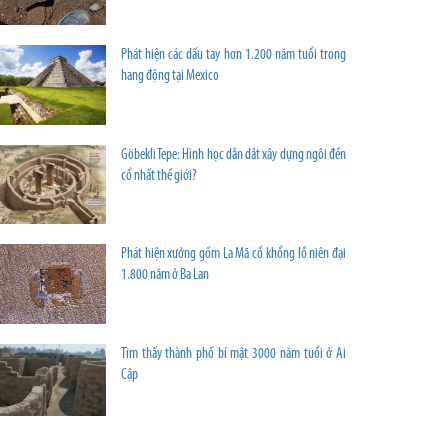
Phát hiện các dấu tay hơn 1.200 năm tuổi trong
hang động tại Mexico
Göbekli Tepe: Hình học dẫn dắt xây dựng ngôi đền
cổ nhất thế giới?
Phát hiện xưởng gốm La Mã cổ khổng lồ niên đại
1.800 năm ở Ba Lan
Tìm thấy thành phố bí mật 3000 năm tuổi ở Ai
Cập