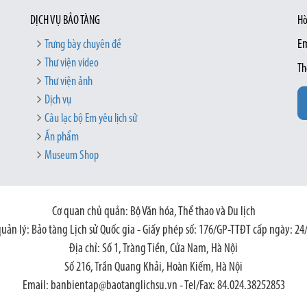
DỊCH VỤ BẢO TÀNG
Hò
Trưng bày chuyên đề
Em
Thư viện video
Th
Thư viện ảnh
Dịch vụ
Câu lạc bộ Em yêu lịch sử
Ấn phẩm
Museum Shop
Cơ quan chủ quản: Bộ Văn hóa, Thể thao và Du lịch
quản lý: Bảo tàng Lịch sử Quốc gia - Giấy phép số: 176/GP-TTĐT cấp ngày: 24
Địa chỉ: Số 1, Tràng Tiền, Cửa Nam, Hà Nội
Số 216, Trần Quang Khải, Hoàn Kiếm, Hà Nội
Email: banbientap@baotanglichsu.vn - Tel/Fax: 84.024.38252853