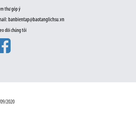
m thư góp ý
ail: banbientap@baotanglichsu.vn
eo dõi chúng tôi
/09/2020