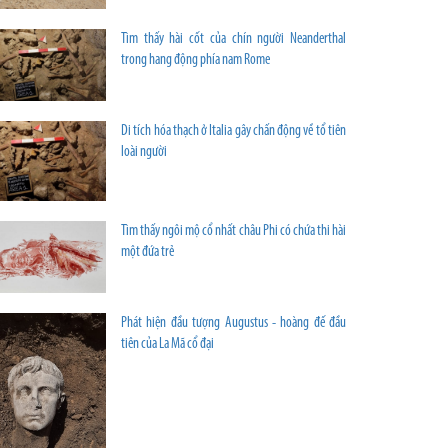
Tìm thấy hài cốt của chín người Neanderthal
trong hang động phía nam Rome
Di tích hóa thạch ở Italia gây chấn động về tổ tiên
loài người
Tìm thấy ngôi mộ cổ nhất châu Phi có chứa thi hài
một đứa trẻ
Phát hiện đầu tượng Augustus - hoàng đế đầu
tiên của La Mã cổ đại