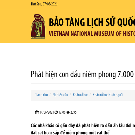
Thứ Sáu, 07/08/2026
BẢO TÀNG LỊCH SỬ QUỐ
VIETNAM NATIONAL MUSEUM OF HIST
Phát hiện con dấu niêm phong 7.000 
Trang chủ
Nghiên cứu
Khảo cổ học
Khảo cổ học Nước ngoài
14/06/2021
17:06
2295
Các nhà khảo cổ gần đây đã phát hiện ra dấu ấn lâu đời n
đất sét hoặc sáp để niêm phong một vật thể.