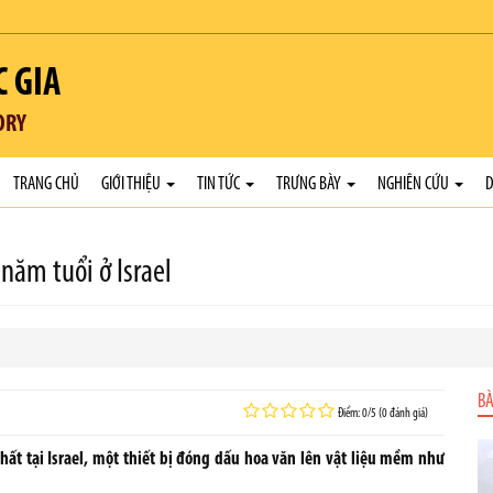
C GIA
ORY
TRANG CHỦ
GIỚI THIỆU
TIN TỨC
TRƯNG BÀY
NGHIÊN CỨU
D
năm tuổi ở Israel
BÀ
Điểm: 0/5 (0 đánh giá)
hất tại Israel, một thiết bị đóng dấu hoa văn lên vật liệu mềm như