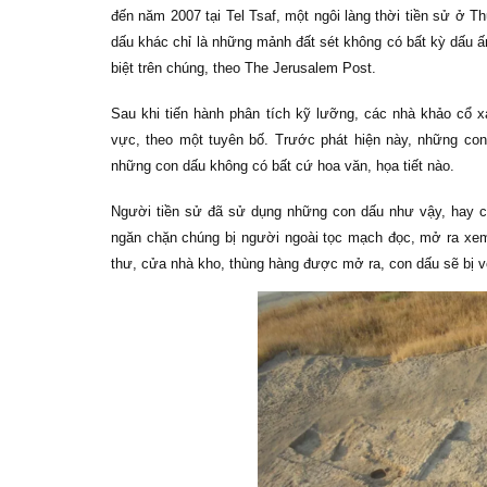
đến năm 2007 tại Tel Tsaf, một ngôi làng thời tiền sử ở Th
dấu khác chỉ là những mảnh đất sét không có bất kỳ dấu ấn
biệt trên chúng, theo The Jerusalem Post.
Sau khi tiến hành phân tích kỹ lưỡng, các nhà khảo cổ xá
vực, theo một tuyên bố. Trước phát hiện này, những co
những con dấu không có bất cứ hoa văn, họa tiết nào.
Người tiền sử đã sử dụng những con dấu như vậy, hay cò
ngăn chặn chúng bị người ngoài tọc mạch đọc, mở ra xe
thư, cửa nhà kho, thùng hàng được mở ra, con dấu sẽ bị vỡ