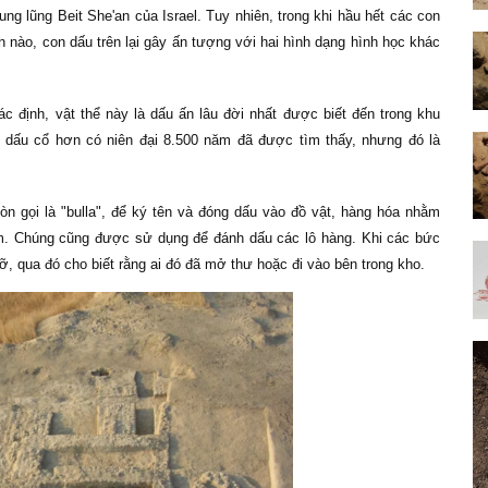
ung lũng Beit She'an của Israel. Tuy nhiên, trong khi hầu hết các con
 nào, con dấu trên lại gây ấn tượng với hai hình dạng hình học khác
c định, vật thể này là dấu ấn lâu đời nhất được biết đến trong khu
n dấu cổ hơn có niên đại 8.500 năm đã được tìm thấy, nhưng đó là
n gọi là "bulla", để ký tên và đóng dấu vào đồ vật, hàng hóa nhằm
m. Chúng cũng được sử dụng để đánh dấu các lô hàng. Khi các bức
, qua đó cho biết rằng ai đó đã mở thư hoặc đi vào bên trong kho.