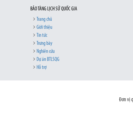
BẢO TÀNG LỊCH SỬ QUỐC GIA
Trang chủ
Giới thiệu
Tin tức
Trưng bày
Nghiên cứu
Dự án BTLSQG
Hỗ trợ
Đơn vị 