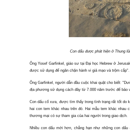
Con dấu được phát hiện ở Thung lũn
Ông Yosef Garfinkel, giáo sư tại Đại học Hebrew ở Jerusa
được sử dụng để ngăn chặn hành vi giả mạo và trộm cắp".
Ông Garfinkel, người dẫn đầu cuộc khai quật cho biết: "
địa phương sử dụng cách đây từ 7.000 năm trước để bảo vệ
Con dấu cổ xưa, được tìm thấy trong tình trạng rất tốt do
hai con tem khác nhau trên đó. Hai mẫu tem khác nhau c
thương mại có sự tham gia của hai người trong giao dịch.
Nhiều con dấu mới hơn, chẳng hạn như những con dấu 