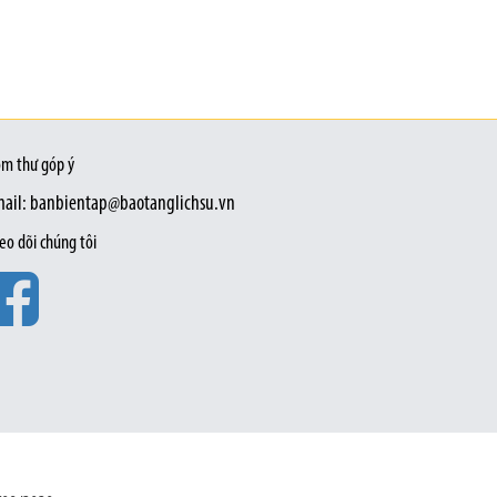
m thư góp ý
ail: banbientap@baotanglichsu.vn
eo dõi chúng tôi