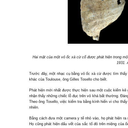
Hai mặt của một vỏ ốc xà cừ cổ được phát hiện trong mộ
1931. 
Trước đây, một nhạc cụ bằng vỏ ốc xà cừ được tìm thấy 
khác của Toulouse, ông Gilles Tosello cho biết.
Phát hiện mới nhất được thực hiện sau một cuộc kiểm kê 
nhận thấy những chiếc lỗ đục trên vỏ khá bất thường. Đáng 
Theo ông Tosello, việc kiểm tra bằng kính hiển vi cho thấ
nhiên.
Bằng cách đưa một camera y tế nhỏ vào, họ phát hiện ra
Họ cũng phát hiện dấu vết của sắc tố đỏ trên miệng của ố