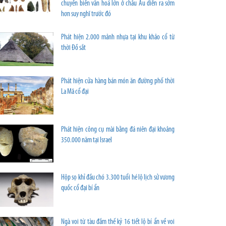
chuyển biến văn hoá lớn ở châu Âu diễn ra sớm
hơn suy nghĩ trước đó
Phát hiện 2.000 mảnh nhựa tại khu khảo cổ từ
thời Đồ sắt
Phát hiện cửa hàng bán món ăn đường phố thời
La Mã cổ đại
Phát hiện công cụ mài bằng đá niên đại khoảng
350.000 năm tại Israel
Hộp sọ khỉ đầu chó 3.300 tuổi hé lộ lịch sử vương
quốc cổ đại bí ẩn
Ngà voi từ tàu đắm thế kỷ 16 tiết lộ bí ẩn về voi