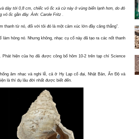
à dày tới 0,8 cm, chiếc vỏ ốc xà cừ này ở vùng biển lạnh hơn, do đó
 vỏ ốc gần đây. Ảnh: Carole Fritz .
âm thanh từ nó, đối với tôi đó là một cảm xúc lớn đầy căng thẳng”.
ể làm hỏng nó. Nhưng không, nhạc cụ cổ này đã tạo ra các nốt thanh
. Phát hiện của họ đã được công bố hôm 10-2 trên tạp chí Science
thống âm nhạc và nghi lễ, cả ở Hy Lạp cổ đại, Nhật Bản, Ấn Độ và
n là thí dụ lâu đời nhất được biết đến.