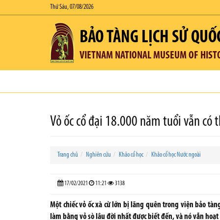
Thứ Sáu, 07/08/2026
BẢO TÀNG LỊCH SỬ QUỐ
VIETNAM NATIONAL MUSEUM OF HIST
Vỏ ốc cổ đại 18.000 năm tuổi vẫn có t
Trang chủ
Nghiên cứu
Khảo cổ học
Khảo cổ học Nước ngoài
17/02/2021
11:21
3138
Một chiếc vỏ ốc xà cừ lớn bị lãng quên trong viện bảo tàn
làm bằng vỏ sò lâu đời nhất được biết đến, và nó vẫn hoạt