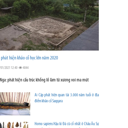
 phát hiện khảo cổ học lớn năm 2020
/01/2021 12:40
4044
 Nga: phát hiện cấu trúc khổng lồ làm từ xương voi ma mút
Ai Cập phát hiện quan tài 3.000 năm tuổi ở địa
điểm khảo cổ Saqqara
Homo sapiens Hậu kì Đá cũ cổ nhất ở Châu Âu Sự