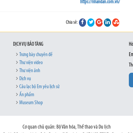
https://nhandan.com.vn/
Chia sẻ:
DỊCH VỤ BẢO TÀNG
Hò
Trưng bày chuyên đề
Em
Thư viện video
Th
Thư viện ảnh
Dịch vụ
Câu lạc bộ Em yêu lịch sử
Ấn phẩm
Museum Shop
Cơ quan chủ quản: Bộ Văn hóa, Thể thao và Du lịch