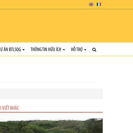
Ự ÁN BTLSQG
THÔNG TIN HỮU ÍCH
HỖ TRỢ
I VIẾT KHÁC