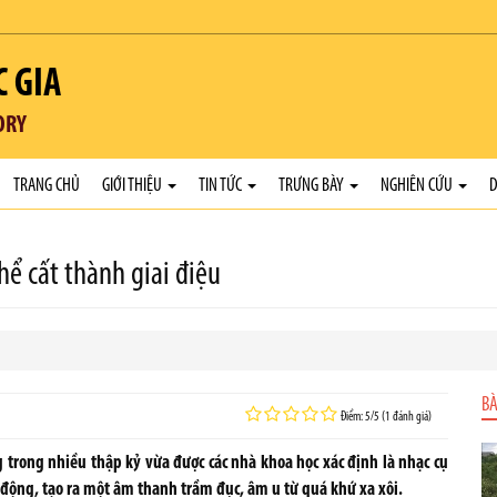
C GIA
ORY
TRANG CHỦ
GIỚI THIỆU
TIN TỨC
TRƯNG BÀY
NGHIÊN CỨU
D
hể cất thành giai điệu
BÀ
Điểm: 5/5 (1 đánh giá)
g trong nhiều thập kỷ vừa được các nhà khoa học xác định là nhạc cụ
 động, tạo ra một âm thanh trầm đục, âm u từ quá khứ xa xôi.