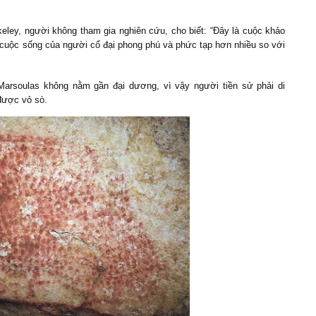
keley, người không tham gia nghiên cứu, cho biết: “Đây là cuộc khảo
 cuộc sống của người cổ đại phong phú và phức tạp hơn nhiều so với
arsoulas không nằm gần đại dương, vì vậy người tiền sử phải di
được vỏ sò.