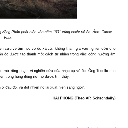
ng động Pháp phát hiện vào năm 1931 cùng chiếc vỏ ốc. Ảnh: Carole
Fritz.
iên cứu về âm học vỏ ốc xà cừ, không tham gia vào nghiên cứu cho
xoắn ốc được tạo thành một cách tự nhiên trong việc cộng hưởng âm
ục mở rộng phạm vi nghiên cứu của nhạc cụ vỏ ốc. Ông Tosello cho
ên trong hang động nơi nó được tìm thấy.
 ở đâu đó, và đột nhiên nó lại xuất hiện sáng ngời”.
HẢI PHONG (Theo AP, Scitechdaily)