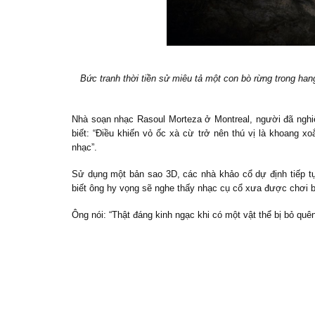
Bức tranh thời tiền sử miêu tả một con bò rừng trong ha
Nhà soạn nhạc Rasoul Morteza ở Montreal, người đã ngh
biết: “Điều khiến vỏ ốc xà cừ trở nên thú vị là khoang 
nhạc”.
Sử dụng một bản sao 3D, các nhà khảo cổ dự định tiếp t
biết ông hy vọng sẽ nghe thấy nhạc cụ cổ xưa được chơi b
Ông nói: “Thật đáng kinh ngạc khi có một vật thể bị bỏ quên