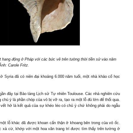
t hang động ở Pháp với các bức vẽ trên tường thời tiền sử vào năm
Ảnh: Carole Fritz.
ở Syria đã có niên đại khoảng 6.000 năm tuổi, một nhà khảo cổ học
gần đây tại Bảo tàng Lịch sử Tự nhiên Toulouse. Các nhà nghiên cứu
chú ý là phần chóp của vỏ bị vỡ ra, tạo ra một lỗ đủ lớn để thổi qua.
y vết hở là kết quả của sự khéo léo có chủ ý chứ không phải do ngẫu
 một lỗ khác đã được khoan cẩn thận ở khoang bên trong của vỏ ốc.
c xà cừ, khớp với một hoa văn trang trí được tìm thấy trên tường ở