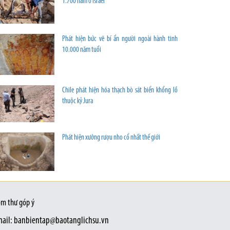
1.700 năm ở Israel
Phát hiện bức vẽ bí ẩn người ngoài hành tinh
10.000 năm tuổi
Chile phát hiện hóa thạch bò sát biển khổng lồ
thuộc kỷ Jura
Phát hiện xưởng rượu nho cổ nhất thế giới
m thư góp ý
ail: banbientap@baotanglichsu.vn