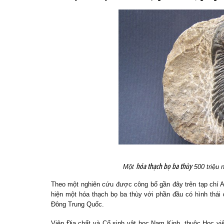
hóa thạch bọ ba thùy
Một
500 triệu 
Theo một nghiên cứu được công bố gần đây trên tạp chí A
hiện một hóa thạch bọ ba thùy với phần đầu có hình thái
Đông Trung Quốc.
Viện Địa chất và Cổ sinh vật học Nam Kinh, thuộc Học vi