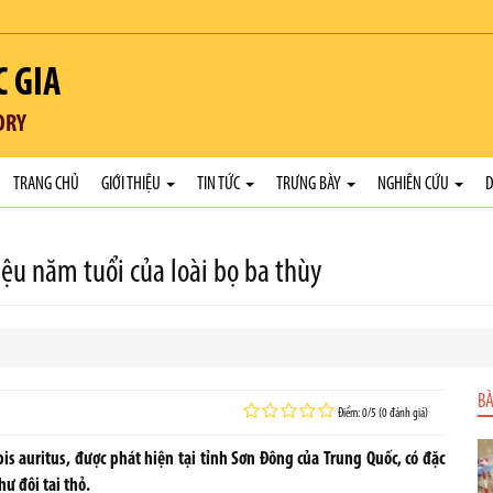
C GIA
ORY
TRANG CHỦ
GIỚI THIỆU
TIN TỨC
TRƯNG BÀY
NGHIÊN CỨU
D
iệu năm tuổi của loài bọ ba thùy
BÀ
Điểm: 0/5 (0 đánh giá)
is auritus, được phát hiện tại tỉnh Sơn Đông của Trung Quốc, có đặc
ư đôi tai thỏ.