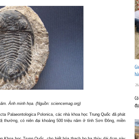
Gi
hà
26
Có
năm. Ảnh minh họa. (Nguồn: sciencemag.org)
đị
cta Palaeontologica Polonica, các nhà khoa học
Trung Quốc
đã phát
 dị thường, có niên đại khoảng 500 triệu năm ở tỉnh Sơn Đông, miền
ện Khoa học Trung Quốc, cho biết hóa thạch bọ ba thùy dài 4cm này