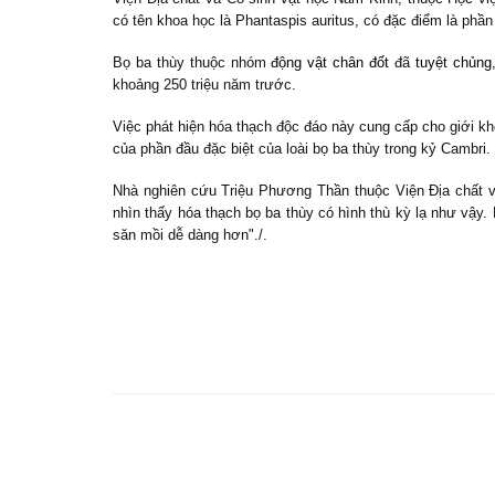
có tên khoa học là Phantaspis auritus, có đặc điểm là phần
Bọ ba thùy thuộc nhóm
động vật chân đốt
đã
tuyệt chủng
khoảng 250 triệu năm trước.
Việc phát hiện hóa thạch độc đáo này cung cấp cho giới kh
của phần đầu đặc biệt của loài bọ ba thùy trong kỷ Cambri.
Nhà nghiên cứu Triệu Phương Thần thuộc Viện Địa chất và
nhìn thấy hóa thạch bọ ba thùy có hình thù kỳ lạ như vậy. 
săn mồi dễ dàng hơn"./.