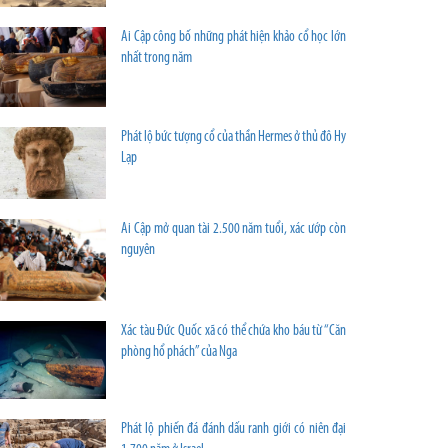
Ai Cập công bố những phát hiện khảo cổ học lớn
nhất trong năm
Phát lộ bức tượng cổ của thần Hermes ở thủ đô Hy
Lạp
Ai Cập mở quan tài 2.500 năm tuổi, xác ướp còn
nguyên
Xác tàu Đức Quốc xã có thể chứa kho báu từ “Căn
phòng hổ phách” của Nga
Phát lộ phiến đá đánh dấu ranh giới có niên đại