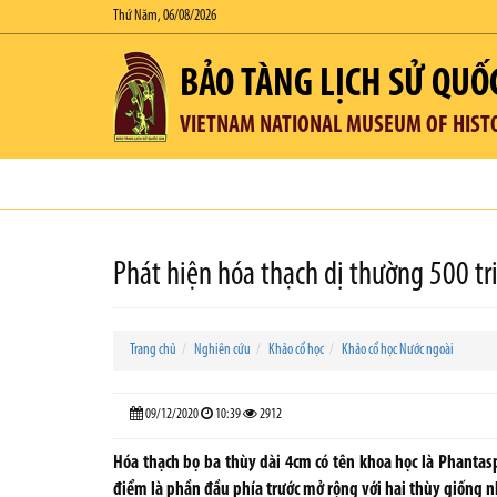
Thứ Năm, 06/08/2026
BẢO TÀNG LỊCH SỬ QUỐ
VIETNAM NATIONAL MUSEUM OF HIST
Phát hiện hóa thạch dị thường 500 tr
Trang chủ
Nghiên cứu
Khảo cổ học
Khảo cổ học Nước ngoài
09/12/2020
10:39
2912
Hóa thạch bọ ba thùy dài 4cm có tên khoa học là Phantasp
điểm là phần đầu phía trước mở rộng với hai thùy giống nh