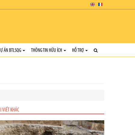
Ự ÁN BTLSQG
THÔNG TIN HỮU ÍCH
HỖ TRỢ
I VIẾT KHÁC