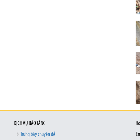
DỊCH VỤ BẢO TÀNG
Hò
Trưng bày chuyên đề
Em