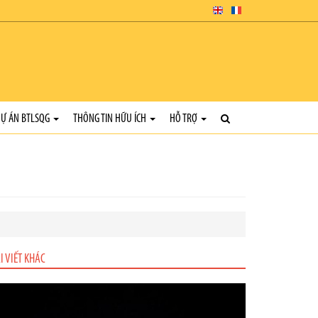
Ự ÁN BTLSQG
THÔNG TIN HỮU ÍCH
HỖ TRỢ
I VIẾT KHÁC