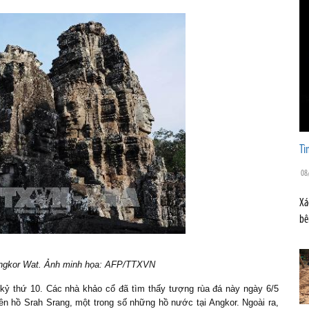
Tì
08
Xá
bê
ngkor Wat. Ảnh minh họa: AFP/TTXVN
kỷ thứ 10. Các nhà khảo cổ đã tìm thấy tượng rùa đá này ngày 6/5
rên hồ Srah Srang, một trong số những hồ nước tại Angkor. Ngoài ra,