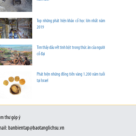
Top những phát hiện khảo cổ học lớn nhất năm
2019
Tìm thấy dấu vết tinh bột trong thức ăn của người
cổ đại
Phát hiện những đồng tiền vàng 1.200 năm tuổi
tại Israel
m thư góp ý
ail: banbientap@baotanglichsu.vn