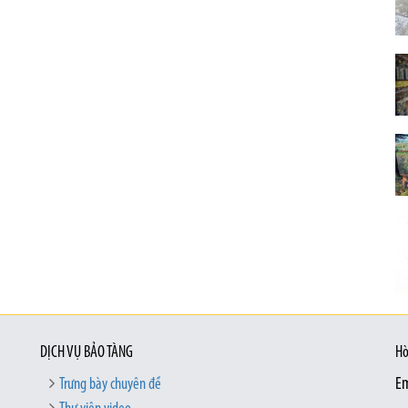
DỊCH VỤ BẢO TÀNG
Hò
Trưng bày chuyên đề
Em