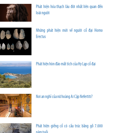
Phát hiện hóa thạch lâu đời nhất liên quan đến
loài người
Những phát hiện mới về người cổ đại Homo
Erectus
Phát hiện hòn đảo mất tích của Hy Lạp cổ đại
Nơi an nghỉ của nữ hoàng Ai Cập Nefertiti?
Phát hiện giếng cổ có cấu trúc bằng gỗ 7.000
năm tuổi