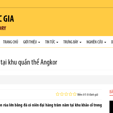
C GIA
ORY
TRANG CHỦ
GIỚI THIỆU
TIN TỨC
TRƯNG BÀY
NGHIÊN CỨU
D
 tại khu quần thể Angkor
BÀ
Điểm: 0/5 (0 đánh giá)
n rùa lớn bằng đá có niên đại hàng trăm năm tại khu khảo cổ trong