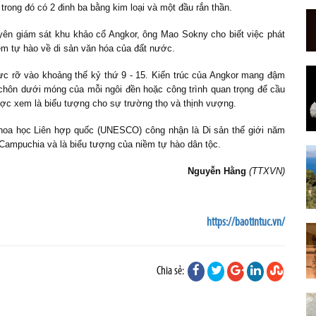
 trong đó có 2 đinh ba bằng kim loại và một đầu rắn thần.
ên giám sát khu khảo cổ Angkor, ông Mao Sokny cho biết việc phát
m tự hào về di sản văn hóa của đất nước.
rực rỡ vào khoảng thế kỷ thứ 9 - 15. Kiến trúc của Angkor mang đậm
chôn dưới móng của mỗi ngôi đền hoặc công trình quan trọng để cầu
ợc xem là biểu tượng cho sự trường thọ và thịnh vượng.
oa học Liên hợp quốc (UNESCO) công nhận là Di sản thế giới năm
i Campuchia và là biểu tượng của niềm tự hào dân tộc.
Nguyễn Hằng
(TTXVN)
https://baotintuc.vn/
Chia sẻ: