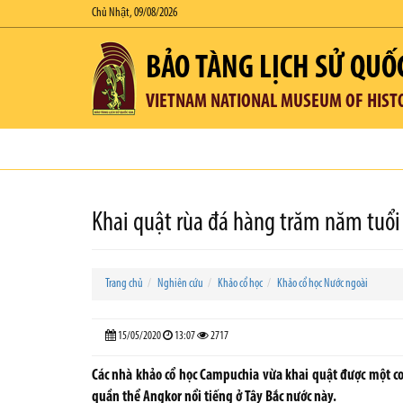
Chủ Nhật, 09/08/2026
BẢO TÀNG LỊCH SỬ QUỐ
VIETNAM NATIONAL MUSEUM OF HIST
Khai quật rùa đá hàng trăm năm tuổi
Trang chủ
Nghiên cứu
Khảo cổ học
Khảo cổ học Nước ngoài
15/05/2020
13:07
2717
Các nhà khảo cổ học Campuchia vừa khai quật được một co
quần thể Angkor nổi tiếng ở Tây Bắc nước này.