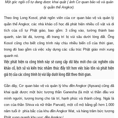
Một góc ngôi cổ tự đang được khai quật ( ảnh Cơ quan bảo vệ và quản
lý quần thể Angkor).
Theo ông Long Kosol, phát ngôn viên của cơ quan bảo vệ và quản lý
quần thể Angkor, các nhà khảo cổ học đã phát hiện nhiều cổ vật và di
tích của cổ tự Phật giáo, bao gồm: 3 cổng vào, tường thành bao
quanh, sàn lát đá, tượng, đồ trang trí bị vùi sâu dưới lòng đất. Ông
Kosol cũng cho biết công trình này chịu nhiều biến cố của thời gian,
trong đó bao gồm cả việc xây dựng các cấu trúc Phật giáo mới xung
quanh nó.
Việc phát hiện ra công trình này sẽ cung cấp dữ liệu mới cho các nghiên cứu
khảo cổ, lịch sử và kiến trúc nhằm thúc đẩy tốt hơn việc bảo tồn và phát hiện
giá trị của các công trình bị vùi lấp dưới lòng đất theo thời gian.
Gần đây, Cơ quan bảo vệ và quản lý khu đền Angkor (Apsara) cũng đã
khai quật được một bức tượng thần Ganesha (là một vị thần đầu voi
mình người, tượng trưng cho tài trí, hạnh phúc và thành công. Ngài là
con của thần Shiva và nữ thần Parvati), một cổ mộ bằng gỗ hơn 1.000
năm tuổi ở phía bắc của khu đền Angkor Wat, và hàng trăm bức tượng
Phật xung quanh khu vực đền Angkor./.