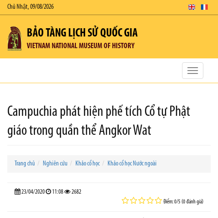
Chủ Nhật, 09/08/2026
BẢO TÀNG LỊCH SỬ QUỐC GIA
VIETNAM NATIONAL MUSEUM OF HISTORY
Toggle
navigatio
Campuchia phát hiện phế tích Cổ tự Phật
giáo trong quần thể Angkor Wat
Trang chủ
Nghiên cứu
Khảo cổ học
Khảo cổ học Nước ngoài
23/04/2020
11:08
2682
Điểm: 0/5 (0 đánh giá)