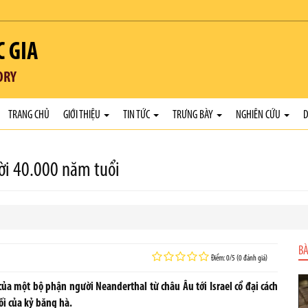
C GIA
ORY
TRANG CHỦ
GIỚI THIỆU
TIN TỨC
TRƯNG BÀY
NGHIÊN CỨU
D
ười 40.000 năm tuổi
BÀ
Điểm: 0/5 (0 đánh giá)
của một bộ phận người Neanderthal từ châu Âu tới Israel cổ đại cách
ối của kỷ băng hà.