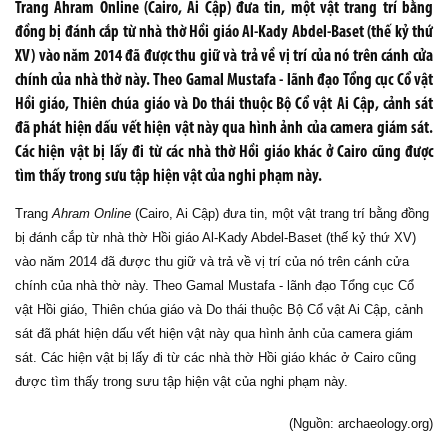
Trang Ahram Online (Cairo, Ai Cập) đưa tin, một vật trang trí bằng
đồng bị đánh cắp từ nhà thờ Hồi giáo Al-Kady Abdel-Baset (thế kỷ thứ
XV) vào năm 2014 đã được thu giữ và trả về vị trí của nó trên cánh cửa
chính của nhà thờ này. Theo Gamal Mustafa - lãnh đạo Tổng cục Cổ vật
Hồi giáo, Thiên chúa giáo và Do thái thuộc Bộ Cổ vật Ai Cập, cảnh sát
đã phát hiện dấu vết hiện vật này qua hình ảnh của camera giám sát.
Các hiện vật bị lấy đi từ các nhà thờ Hồi giáo khác ở Cairo cũng được
tìm thấy trong sưu tập hiện vật của nghi phạm này.
Trang
Ahram Online
(Cairo, Ai Cập) đưa tin, một vật trang trí bằng đồng
bị đánh cắp từ nhà thờ Hồi giáo Al-Kady Abdel-Baset (thế kỷ thứ XV)
vào năm 2014 đã được thu giữ và trả về vị trí của nó trên cánh cửa
chính của nhà thờ này. Theo Gamal Mustafa - lãnh đạo Tổng cục Cổ
vật Hồi giáo, Thiên chúa giáo và Do thái thuộc Bộ Cổ vật Ai Cập, cảnh
sát đã phát hiện dấu vết hiện vật này qua hình ảnh của camera giám
sát. Các hiện vật bị lấy đi từ các nhà thờ Hồi giáo khác ở Cairo cũng
được tìm thấy trong sưu tập hiện vật của nghi phạm này.
(Nguồn: archaeology.org)