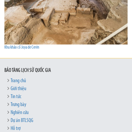
Khu khảo cổ Joya de Cerén
BẢO TÀNG LỊCH SỬ QUỐC GIA
Trang chủ
Giới thiệu
Tin tức
Trưng bày
Nghiên cứu
Dự án BTLSQG
Hỗ trợ