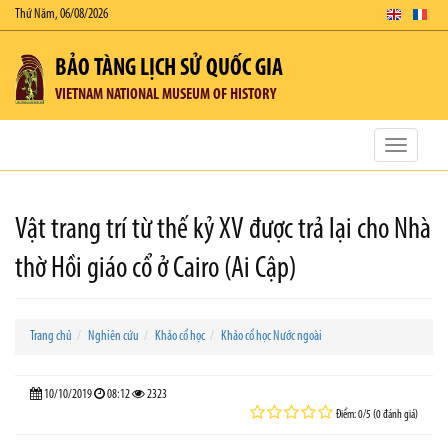
Thứ Năm, 06/08/2026
BẢO TÀNG LỊCH SỬ QUỐC GIA
VIETNAM NATIONAL MUSEUM OF HISTORY
Toggle
navigatio
Vật trang trí từ thế kỷ XV được trả lại cho Nhà
thờ Hồi giáo cổ ở Cairo (Ai Cập)
Trang chủ
Nghiên cứu
Khảo cổ học
Khảo cổ học Nước ngoài
10/10/2019
08:12
2323
Điểm: 0/5 (0 đánh giá)