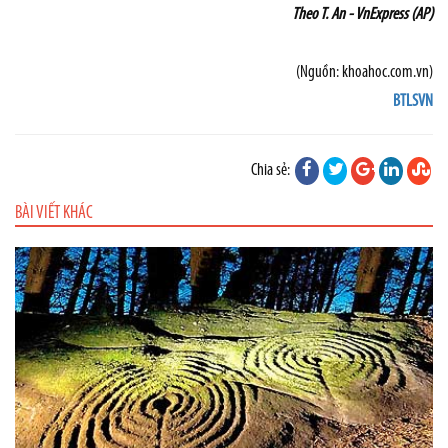
Theo T. An - VnExpress (AP)
(Nguồn: khoahoc.com.vn)
BTLSVN
Chia sẻ:
BÀI VIẾT KHÁC