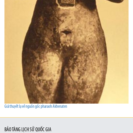
Giả thuyết lạ về nguồn gốc pharaoh Akhenaten
BẢO TÀNG LỊCH SỬ QUỐC GIA