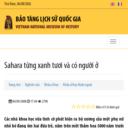
Thứ Năm, 06/08/2026
BẢO TÀNG LỊCH SỬ QUỐC GIA
VIETNAM NATIONAL MUSEUM OF HISTORY
Toggle
navigatio
Sahara từng xanh tươi và có người ở
Trang chủ
Nghiên cứu
Khảo cổ học
Khảo cổ học Nước ngoài
04/09/2008
17:04
2798
Điểm: 0/5 (0 đánh giá)
Các nhà khoa học vừa tình cờ phát hiện ra bộ xương của một phụ nữ
nhỏ bé đang ôm hai đứa trẻ, nằm trên một thảm hoa 5000 năm trước