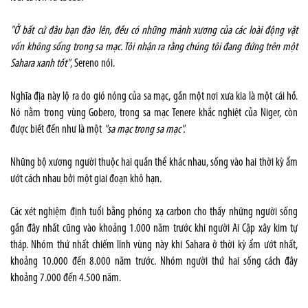
"Ở bất cứ đâu bạn đào lên, đều có những mảnh xương của các loài động vật
vốn không sống trong sa mạc. Tôi nhận ra rằng chúng tôi đang đứng trên một
Sahara
xanh tốt"
, Sereno nói.
Nghĩa địa này lộ ra do gió nóng của sa mạc, gần một nơi xưa kia là một cái hồ.
Nó nằm trong vùng Gobero, trong sa mạc Tenere khắc nghiệt của
Niger
, còn
được biết đến như là một
"sa mạc trong sa mạc".
Những bộ xương người thuộc hai quần thể khác nhau, sống vào hai thời kỳ ẩm
ướt cách nhau bởi một giai đoạn khô hạn.
Các xét nghiệm định tuổi bằng phóng xạ carbon cho thấy những người sống
gần đây nhất cũng vào khoảng 1.000 năm trước khi người Ai Cập xây kim tự
tháp. Nhóm thứ nhất chiếm lĩnh vùng này khi
Sahara
ở thời kỳ ẩm ướt nhất,
khoảng 10.000 đến 8.000 năm trước. Nhóm người thứ hai sống cách đây
khoảng 7.000 đến 4.500 năm.