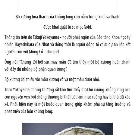
Bộ xương hoá thạch của khủng long con nằm trong khối sa thạch
được khai quật từ sa mạc Gobi.
Thông tin trên do Takuji Yokoyama - người phát ngôn của Bảo tàng Khoa học tự
nhiên Hayashibara của Nhật và đồng thời là người đồng tổ chức dự án liên kết
nghiên cứu với Mông Cổ– cho biết.
Ông nói: “Chúng tôi hết sức may mắn đã tìm thấy một bộ xương hoàn chỉnh
với đầy đủ những bộ phận quan trọng”.
Bộ xương chỉ thiếu vài mẫu xương cổ và một mẫu đuôi nhỏ.
Theo Yokoyama, thông thường rất khó tìm thấy một bộ xương khủng long con
còn nguyên vẹn bởi chúng thường bị thời tiết làm mục ruỗng hay bị thú dữ xâu
xé. Phát hiện này là một bước quan trọng giúp khám phá sự tăng trưởng và
phát triển của loài khủng long.