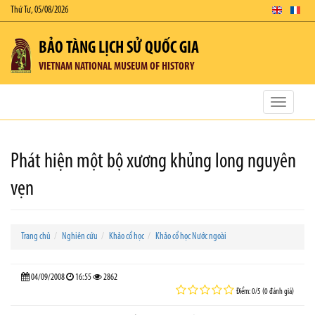
Thứ Tư, 05/08/2026
BẢO TÀNG LỊCH SỬ QUỐC GIA
VIETNAM NATIONAL MUSEUM OF HISTORY
Toggle
navigatio
Phát hiện một bộ xương khủng long nguyên
vẹn
Trang chủ
Nghiên cứu
Khảo cổ học
Khảo cổ học Nước ngoài
04/09/2008
16:55
2862
Điểm: 0/5 (0 đánh giá)