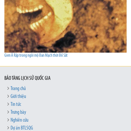
Gien Ả Rập trong ngôi mộ Đan Mạch thời Đồ Sắt
BẢO TÀNG LỊCH SỬ QUỐC GIA
Trang chủ
Giới thiệu
Tin tức
Trưng bày
Nghiên cứu
Dự án BTLSQG