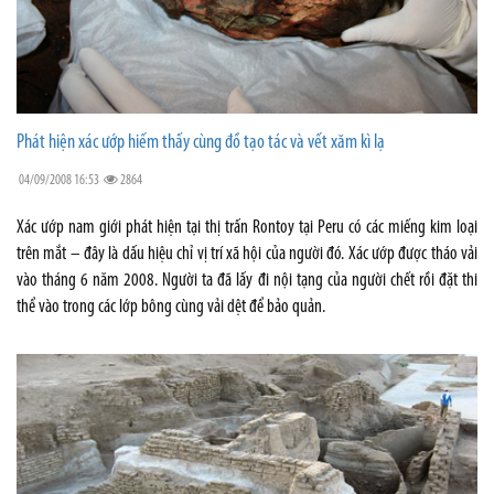
Phát hiện xác ướp hiếm thấy cùng đồ tạo tác và vết xăm kì lạ
04/09/2008 16:53
2864
Xác ướp nam giới phát hiện tại thị trấn Rontoy tại Peru có các miếng kim loại
trên mắt – đây là dấu hiệu chỉ vị trí xã hội của người đó. Xác ướp được tháo vải
vào tháng 6 năm 2008. Người ta đã lấy đi nội tạng của người chết rồi đặt thi
thể vào trong các lớp bông cùng vải dệt để bảo quản.