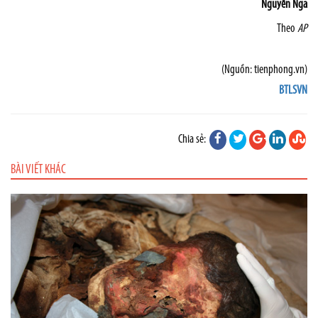
Nguyễn Nga
Theo
AP
(Nguồn: tienphong.vn)
BTLSVN
Chia sẻ:
BÀI VIẾT KHÁC