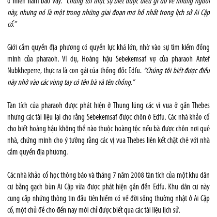
ở miền nam bao vây.
“Chúng tôi thực sự biết được điều gì đó về những người
này, nhưng nó là một trong những giai đoạn mơ hồ nhất trong lịch sử Ai Cập
cổ.”
Giới cầm quyền địa phương có quyền lực khá lớn, nhờ vào sự tìm kiếm đồng
minh của pharaoh. Ví dụ, Hoàng hậu Sebekemsaf vợ của pharaoh Antef
Nubkheperre, thực ra là con gái của thống đốc Edfu.
“Chúng tôi biết được điều
này nhờ vào các vòng tay có tên bà và tên chồng.”
Tàn tích của pharaoh được phát hiện ở Thung lũng các vì vua ở gần
Thebes
nhưng các tài liệu lại cho rằng Sebekemsaf được chôn ở Edfu. Các nhà khảo cổ
cho biết hoàng hậu không thể nào thuộc hoàng tộc nếu bà được chôn nơi quê
nhà, chứng minh cho ý tưởng rằng các vị vua
Thebes
liên kết chặt chẽ với nhà
cầm quyền địa phương.
Các nhà khảo cổ học thông báo và tháng 7 năm 2008 tàn tích của một khu dân
cư bằng gạch bùn Ai Cập vừa được phát hiện gần đền Edfu. Khu dân cư này
cung cấp những thông tin đầu tiên hiếm có về đời sống thường nhật ở Ai Cập
cổ, một chủ đề cho đến nay mới chỉ được biết qua các tài liệu lịch sử.