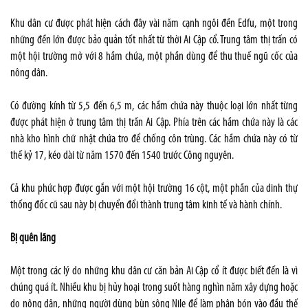
Khu dân cư được phát hiện cách đây vài năm cạnh ngôi đền Edfu, một trong
những đền lớn được bảo quản tốt nhất từ thời Ai Cập cổ. Trung tâm thị trấn có
một hội trường mở với 8 hầm chứa, một phần dùng để thu thuế ngũ cốc của
nông dân.
Có đường kính từ 5,5 đến 6,5 m, các hầm chứa này thuộc loại lớn nhất từng
được phát hiện ở trung tâm thị trấn Ai Cập. Phía trên các hầm chứa này là các
nhà kho hình chữ nhật chứa tro để chống côn trùng. Các hầm chứa này có từ
thế kỷ 17, kéo dài từ năm 1570 đến 1540 trước Công nguyên.
Cả khu phức hợp được gắn với một hội trường 16 cột, một phần của dinh thự
thống đốc cũ sau này bị chuyển đổi thành trung tâm kinh tế và hành chính.
Bị quên lãng
Một trong các lý do những khu dân cư căn bản Ai Cập cổ ít được biết đến là vì
chúng quá ít. Nhiều khu bị hủy hoại trong suốt hàng nghìn năm xây dựng hoặc
do nông dân, những người dùng bùn sông
Nile
để làm phân bón vào đầu thế