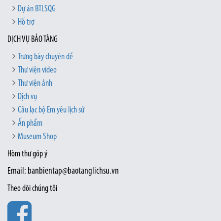
Dự án BTLSQG
Hỗ trợ
DỊCH VỤ BẢO TÀNG
Trưng bày chuyên đề
Thư viện video
Thư viện ảnh
Dịch vụ
Câu lạc bộ Em yêu lịch sử
Ấn phẩm
Museum Shop
Hòm thư góp ý
Email: banbientap@baotanglichsu.vn
Theo dõi chúng tôi