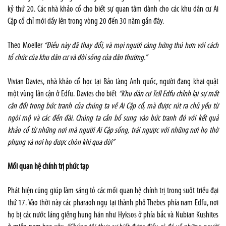
kỷ thứ 20. Các nhà khảo cổ cho biết sự quan tâm dành cho các khu dân cư Ai
Cập cổ chỉ mới dấy lên trong vòng 20 đến 30 năm gần đây.
Theo Moeller
“Điều này đã thay đổi, và mọi người càng hứng thú hơn với cách
tổ chức của khu dân cư và đời sống của dân thường.”
Vivian Davies, nhà khảo cổ học tại Bảo tàng Anh quốc, người đang khai quật
một vùng lân cận ở Edfu. Davies cho biết
“Khu dân cư Tell Edfu chỉnh lại sự mất
cân đối trong bức tranh của chúng ta về Ai Cập cổ, mà được rút ra chủ yếu từ
ngôi mộ và các đền đài. Chúng ta cần bổ sung vào bức tranh đó với kết quả
khảo cổ từ những nơi mà người Ai Cập sống, trái ngược với những nơi họ thờ
phụng và nơi họ được chôn khi qua đời”
Mối quan hệ chính trị phức tạp
Phát hiện cũng giúp làm sáng tỏ các mối quan hệ chính trị trong suốt triều đại
thứ 17. Vào thời này các pharaoh ngụ tại thành phố
Thebes
phía nam Edfu, nơi
họ bị các nước láng giềng hung hãn như Hyksos ở phía bắc và Nubian Kushites