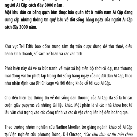
người Ai Cập cách đây 3000 năm.
Một khu dân cư bằng gạch bùn được bảo quản tốt ở miền nam Ai Cập đang
cung cấp những thông tin quý báu về đời sống hàng ngày của người Ai Cập
cách đây 3000 năm.
Khu vực Tell Edfu bao gồm trung tâm thị trấn được dùng để thu thuế, điều
hành kinh doanh, sổ sách kế toán và các văn tịch.
Phát hiện này đã vẽ ra bức tranh về một xã hội tiến bộ thời cổ đại, mà thương
mại đóng vai trò phức tạp trong đời sống hàng ngày của người dân Ai Cập, theo
như nhận định của ĐH Chicago và Hội đồng khảo cổ tối cao Ai Cập.
Cho đến hiện tại, thông tin về đời sống dân thường của Ai Cập đa số là từ các
cuộn giấy papyrus và những tài liệu khác. Một phần là vì các nhà khoa học từ
lâu vẫn chú trọng vào các công trình và các di vật vàng liên hệ đến hoàng gia.
Theo trưởng nhóm nghiên cứu Nadine Moeller, trợ giảng ngành khảo cổ Ai Cập
tại Viện nghiên cứu phương Đông, ĐH Chicago,
“Các khu dân cư thị trấn chưa