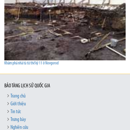
Khám phá nhà tù từ thế kỷ 11 ở Novgorod
BẢO TÀNG LỊCH SỬ QUỐC GIA
Trang chủ
Giới thiệu
Tin tức
Trưng bày
Nghiên cứu