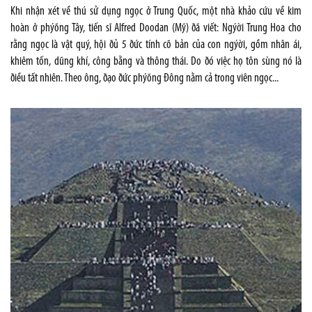
Khi nhận xét về thú sử dụng ngọc ở Trung Quốc, một nhà khảo cứu về kim
hoàn ở phýõng Tây, tiến sĩ Alfred Doodan (Mỹ) ðã viết: Ngýời Trung Hoa cho
rằng ngọc là vật quý, hội ðủ 5 ðức tính cõ bản của con ngýời, gồm nhân ái,
khiêm tốn, dũng khí, công bằng và thông thái. Do ðó việc họ tôn sùng nó là
ðiều tất nhiên. Theo ông, ðạo ðức phýõng Ðông nằm cả trong viên ngọc...