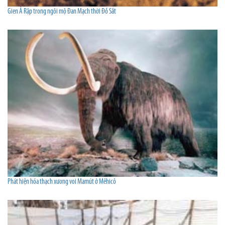
Gien Ả Rập trong ngôi mộ Đan Mạch thời Đồ Sắt
Phát hiện hóa thạch xương voi Mamút ở Mêhicô