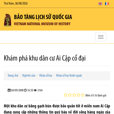
Thứ Năm, 06/08/2026
BẢO TÀNG LỊCH SỬ QUỐC GIA
VIETNAM NATIONAL MUSEUM OF HISTORY
Toggle
navigatio
Khám phá khu dân cư Ai Cập cổ đại
Trang chủ
Nghiên cứu
Khảo cổ học
Khảo cổ học Nước ngoài
04/09/2008
16:50
3164
Điểm: 0/5 (0 đánh giá)
Một khu dân cư bằng gạch bùn được bảo quản tốt ở miền nam Ai Cập
đang cung cấp những thông tin quý báu về đời sống hàng ngày của