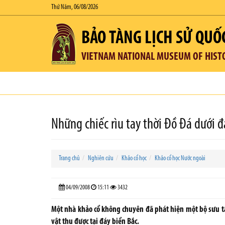
Thứ Năm, 06/08/2026
BẢO TÀNG LỊCH SỬ QUỐ
VIETNAM NATIONAL MUSEUM OF HIST
Những chiếc rìu tay thời Đồ Đá dưới đ
Trang chủ
Nghiên cứu
Khảo cổ học
Khảo cổ học Nước ngoài
04/09/2008
15:11
3432
Một nhà khảo cổ không chuyên đã phát hiện một bộ sưu tậ
vật thu được tại đáy biển Bắc.