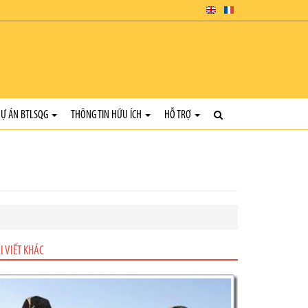
Ự ÁN BTLSQG
THÔNG TIN HỮU ÍCH
HỖ TRỢ
I VIẾT KHÁC