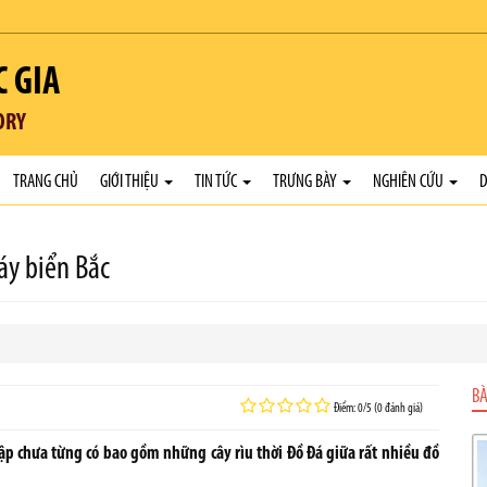
C GIA
ORY
TRANG CHỦ
GIỚI THIỆU
TIN TỨC
TRƯNG BÀY
NGHIÊN CỨU
D
áy biển Bắc
BÀ
Điểm: 0/5 (0 đánh giá)
p chưa từng có bao gồm những cây rìu thời Đồ Đá giữa rất nhiều đồ