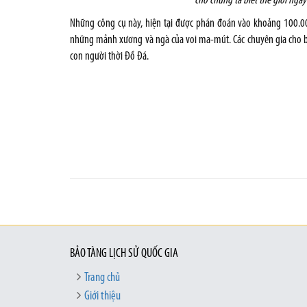
cho chúng ta biết thế giới ngày
Những công cụ này, hiện tại được phán đoán vào khoảng 100.000
những mảnh xương và ngà của voi ma-mút. Các chuyên gia cho biế
con người thời Đồ Đá.
BẢO TÀNG LỊCH SỬ QUỐC GIA
Trang chủ
Giới thiệu