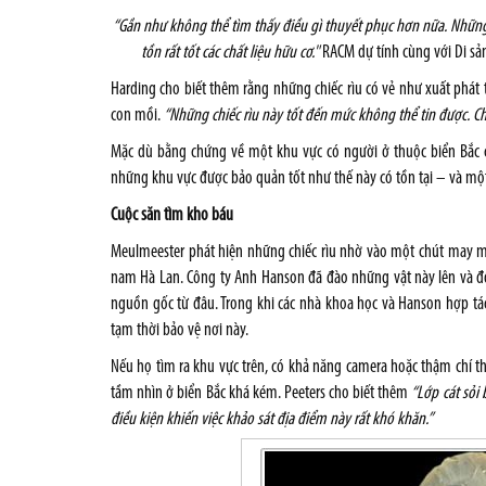
“Gần như không thể tìm thấy điều gì thuyết phục hơn nữa. Những 
tồn rất tốt các chất liệu hữu cơ."
RACM dự tính cùng với Di sả
Harding cho biết thêm rằng những chiếc rìu có vẻ như xuất phát 
con mồi.
“Những chiếc rìu này tốt đến mức không thể tin được. 
Mặc dù bằng chứng về một khu vực có người ở thuộc biển Bắc c
những khu vực được bảo quản tốt như thế này có tồn tại – và mộ
Cuộc săn tìm kho báu
Meulmeester phát hiện những chiếc rìu nhờ vào một chút may mắn
nam Hà Lan. Công ty Anh Hanson đã đào những vật này lên và đổ 
nguồn gốc từ đâu. Trong khi các nhà khoa học và Hanson hợp tác 
tạm thời bảo vệ nơi này.
Nếu họ tìm ra khu vực trên, có khả năng camera hoặc thậm chí 
tầm nhìn ở biển Bắc khá kém. Peeters cho biết thêm
“Lớp cát sỏi
điều kiện khiến việc khảo sát địa điểm này rất khó khăn.”