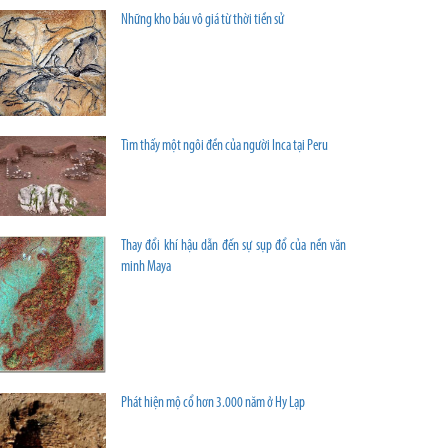
Những kho báu vô giá từ thời tiền sử
Tìm thấy một ngôi đền của người Inca tại Peru
Thay đổi khí hậu dẫn đến sự sụp đổ của nền văn
minh Maya
Phát hiện mộ cổ hơn 3.000 năm ở Hy Lạp