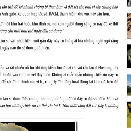
tàn tích để lại nhanh chóng bị than bùn và đất sét che phủ vì vậy chúng bảo
n Anh quốc, cơ quan hợp tác với RACM, thám hiểm khu vực này sâu hơn.
từ một khu trại hoặc khu định cư, nơi con người dùng công cụ này để xẻ thịt
Chúng còn mới như thể ngày đầu sử dụng.”
òn sơ sài, phát hiện mới gần đây này có thể giải tỏa những nghi ngờ rằng
t ngày nào đó sẽ được phát hiện.
 và rất nhiều nỗ lực khi ông kiếm tìm ở bãi cát sỏi cầu tàu ở
Flushing
, tây
tại đó sau khi nạo vét đáy biển. Không ai chắc chắn những chiếc rìu này có
để xác định chính xác vị trí, công ty đã dừng hoạt động tại khu vực trên để
thợ lặn sẽ được đưa xuống thăm dò, nhưng nước ở đây có độ sâu đến 30m và
 bao bọc những chiếc rìu có thể sâu tới 5-10m dưới tầng đất cái. Đây là những