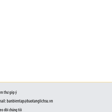
m thư góp ý
ail: banbientap@baotanglichsu.vn
eo dõi chúng tôi