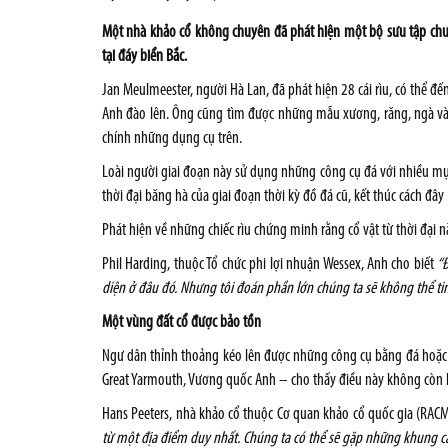
Một nhà khảo cổ không chuyên đã phát hiện một bộ sưu tập chưa
tại đáy biển Bắc.
Jan Meulmeester, người Hà Lan, đã phát hiện 28 cái rìu, có thể đế
Anh đào lên. Ông cũng tìm được những mẫu xương, răng, ngà và g
chính những dụng cụ trên.
Loài người giai đoạn này sử dụng những công cụ đá với nhiều mục
thời đại băng hà của giai đoạn thời kỳ đồ đá cũ, kết thúc cách đ
Phát hiện về những chiếc rìu chứng minh rằng cổ vật từ thời đại 
Phil Harding, thuộc Tổ chức phi lợi nhuận
Wessex
, Anh cho biết
“
diện ở đâu đó. Nhưng tôi đoán phần lớn chúng ta sẽ không thể tin
Một vùng đất cổ được bảo tồn
Ngư dân thỉnh thoảng kéo lên được những công cụ bằng đá hoặc 
Great Yarmouth, Vương quốc Anh – cho thấy điều này không còn là
Hans Peeters, nhà khảo cổ thuộc Cơ quan khảo cổ quốc gia (RACM
từ một địa điểm duy nhất. Chúng ta có thể sẽ gặp những khung c