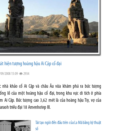
át hiện tượng hoàng hậu Ai Cập cổ đại
/09/2008 15:09
2934
c nhà khảo cổ Ai Cập và châu Âu vừa khám phá ra bức tượng
ổng lồ của một hoàng hậu cổ đại, trong khu vực di tích ở phía
m Ai Cập. Bức tượng cao 3,62 mét là của hoàng hậu Tiy, vợ của
araoh triều đại 18 Amenhotep III.
Tái tạo ngôi đền đầu tiên của La Mã bằng kỹ thuật
số