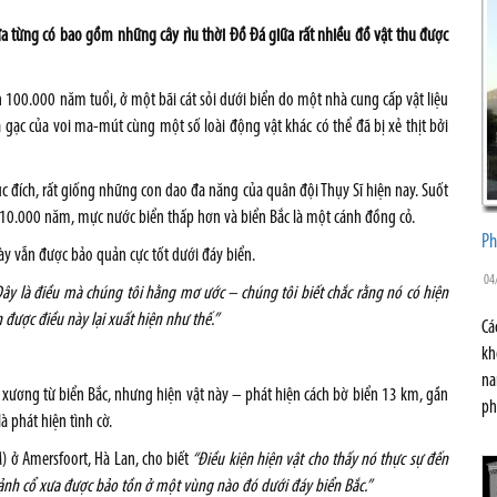
 từng có bao gồm những cây rìu thời Đồ Đá giữa rất nhiều đồ vật thu được
n 100.000 năm tuổi, ở một bãi cát sỏi dưới biển do một nhà cung cấp vật liệu
ạc của voi ma-mút cùng một số loài động vật khác có thể đã bị xẻ thịt bởi
 đích, rất giống những con dao đa năng của quân đội Thụy Sĩ hiện nay. Suốt
ây 10.000 năm, mực nước biển thấp hơn và biển Bắc là một cánh đồng cỏ.
Ph
này vẫn được bảo quản cực tốt dưới đáy biển.
04
Đây là điều mà chúng tôi hằng mơ ước – chúng tôi biết chắc rằng nó có hiện
 được điều này lại xuất hiện như thế.”
Cá
kh
na
xương từ biển Bắc, nhưng hiện vật này – phát hiện cách bờ biển 13 km, gần
ph
 phát hiện tình cờ.
) ở Amersfoort, Hà Lan, cho biết
“Điều kiện hiện vật cho thấy nó thực sự đến
ảnh cổ xưa được bảo tồn ở một vùng nào đó dưới đáy biển Bắc.”