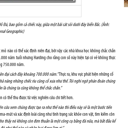
 Đá, bao gồm cả chiếc này, giữa một bãi cát sỏi dưới đáy biển Bắc. (Ảnh:
onal Geographic)
t mỏ nào có thể xác định niên đại, bởi vậy các nhà khoa học không chắc chắn
.000 năm tuổi nhưng Harding cho rằng con số này hiện tại có vẻ không thực
ảng 750.000 năm.
niên đại cách đây khoảng 700.000 năm.”
Thực ra, khu vực phát hiện những cổ
hả năng những chiếc rìu cũng cổ xưa như thế. Tôi nghi ngờ phán đoán chúng
ản là chúng ta cũng không thể chắc chắn.”
n có thể thu được từ việc nghiên cứu chi tiết hơn.
ên cứu xem chúng được tạo ra như thế nào thì điều này sẽ là một bước tiến
mút và xác định loài cũng như tình trạng sức khỏe con vật, tìm kiếm côn
cho thấy nó không còn đơn thuần là một công cụ bằng đá nữa, mà bắt đầu kể