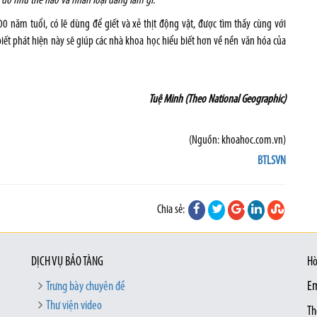
 đó như thế nào và nhân loại đang làm gì.”
 năm tuổi, có lẽ dùng để giết và xẻ thịt động vật, được tìm thấy cùng với
t phát hiện này sẽ giúp các nhà khoa học hiểu biết hơn về nền văn hóa của
Tuệ Minh (Theo National Geographic)
(Nguồn: khoahoc.com.vn)
BTLSVN
Chia sẻ:
DỊCH VỤ BẢO TÀNG
Hò
Trưng bày chuyên đề
Em
Thư viện video
Th