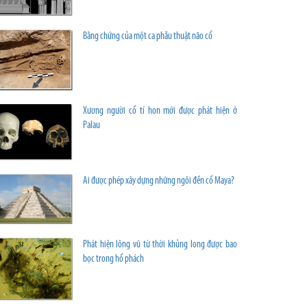
Bằng chứng của một ca phẫu thuật não cổ
Xương người cổ tí hon mới được phát hiện ở
Palau
Ai được phép xây dựng những ngôi đền cổ Maya?
Phát hiện lông vũ từ thời khủng long được bao
bọc trong hổ phách