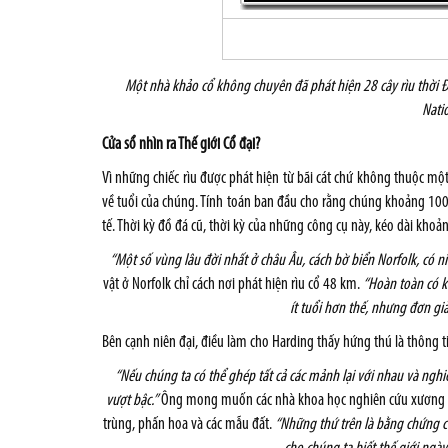
Một nhà khảo cổ không chuyên đã phát hiện 28 cây rìu thời Đồ
Nati
Cửa sổ nhìn ra Thế giới Cổ đại?
Vì những chiếc rìu được phát hiện từ bãi cát chứ không thuộc mộ
về tuổi của chúng. Tính toán ban đầu cho rằng chúng khoảng 100
tế. Thời kỳ đồ đá cũ, thời kỳ của những công cụ này, kéo dài kho
“Một số vùng lâu đời nhất ở châu Âu, cách bờ biển Norfolk, có 
vật ở
Norfolk
chỉ cách nơi phát hiện rìu cổ 48 km.
“Hoàn toàn có k
ít tuổi hơn thế, nhưng đơn gi
Bên cạnh niên đại, điều làm cho Harding thấy hứng thú là thông ti
“Nếu chúng ta có thể ghép tất cả các mảnh lại với nhau và nghi
vượt bậc.”
Ông mong muốn các nhà khoa học nghiên cứu xương ma-
trùng, phấn hoa và các mẫu đất.
“Những thứ trên là bằng chứng 