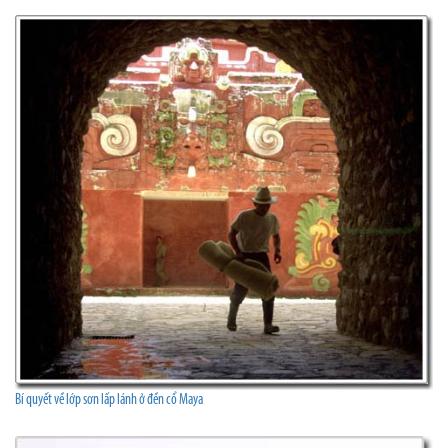
Bí quyết về lớp sơn lấp lánh ở đền cổ Maya