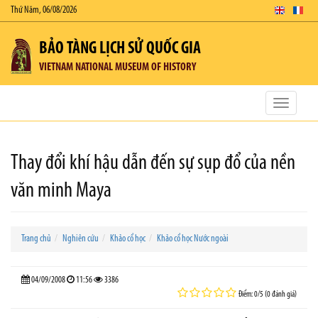
Thứ Năm, 06/08/2026
BẢO TÀNG LỊCH SỬ QUỐC GIA
VIETNAM NATIONAL MUSEUM OF HISTORY
Toggle
navigatio
Thay đổi khí hậu dẫn đến sự sụp đổ của nền
văn minh Maya
Trang chủ
Nghiên cứu
Khảo cổ học
Khảo cổ học Nước ngoài
04/09/2008
11:56
3386
Điểm: 0/5 (0 đánh giá)