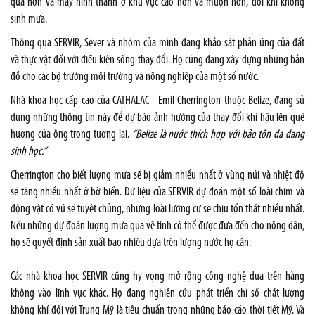
quả hơn và mây hình thành ở khu vực cao hơn và muộn hơn, đôi khi không
sinh mưa.
Thông qua SERVIR, Sever và nhóm của mình đang khảo sát phản ứng của đất
và thực vật đối với điều kiện sống thay đổi. Họ cũng đang xây dựng những bản
đồ cho các bộ trưởng môi trường và nông nghiệp của một số nước.
Nhà khoa học cấp cao của CATHALAC - Emil Cherrington thuộc Belize, đang sử
dụng những thông tin này để dự báo ảnh hưởng của thay đổi khí hậu lên quê
hương của ông trong tương lai.
“Belize là nước thích hợp với bảo tồn đa dạng
sinh học.”
Cherrington cho biết lượng mưa sẽ bị giảm nhiều nhất ở vùng núi và nhiệt độ
sẽ tăng nhiều nhất ở bờ biển. Dữ liệu của SERVIR dự đoán một số loài chim và
động vật có vú sẽ tuyệt chủng, nhưng loài lưỡng cư sẽ chịu tổn thất nhiều nhất.
Nếu những dự đoán lượng mưa qua vệ tinh có thể được đưa đến cho nông dân,
họ sẽ quyết định sản xuất bao nhiêu dựa trên lượng nước họ cần.
Các nhà khoa học SERVIR cũng hy vọng mở rộng công nghệ dựa trên hàng
không vào lĩnh vực khác. Họ đang nghiên cứu phát triển chỉ số chất lượng
không khí đối với Trung Mỹ là tiêu chuẩn trong những báo cáo thời tiết Mỹ. Và