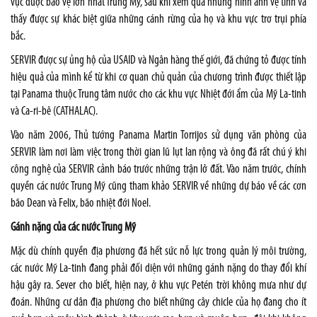
vực được bảo vệ lớn nhất Trung Mỹ, sau khi xem qua những hình ảnh vệ tinh và
thấy được sự khác biệt giữa những cánh rừng của họ và khu vực trơ trụi phía
bắc.
SERVIR được sự ủng hộ của USAID và Ngân hàng thế giới, đã chứng tỏ được tính
hiệu quả của mình kể từ khi cơ quan chủ quản của chương trình được thiết lập
tại Panama thuộc Trung tâm nước cho các khu vực Nhiệt đới ẩm của Mỹ La-tinh
và Ca-ri-bê (CATHALAC).
Vào năm 2006, Thủ tướng Panama Martin Torrijos sử dụng văn phòng của
SERVIR làm nơi làm việc trong thời gian lũ lụt lan rộng và ông đã rất chú ý khi
công nghệ của SERVIR cảnh báo trước những trận lở đất. Vào năm trước, chính
quyền các nước Trung Mỹ cũng tham khảo SERVIR về những dự báo về các cơn
bão Dean và Felix, bão nhiệt đới Noel.
Gánh nặng của các nước Trung Mỹ
Mặc dù chính quyền địa phương đã hết sức nỗ lực trong quản lý môi trường,
các nước Mỹ La-tinh đang phải đối diện với những gánh nặng do thay đổi khí
hậu gây ra. Sever cho biết, hiện nay, ở khu vực Petén trời không mưa như dự
đoán. Những cư dân địa phương cho biết những cây chicle của họ đang cho ít