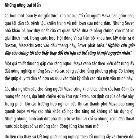
Những nông trại bí ẩn
Có hơn một trăm lý do giải thích cho sự sụp đổ của người Maya bao gồm bão,
quá tải dân số, bệnh tật, chiến tranh và nổi loạn của nông dân. Nhưng Sever,
nhà khảo cổ học duy nhất của cơ quan NASA đưa ra bằng chứng cho một lời
giải thích mới. Trong cuộc họp Hội đồng Vì sự tiến bộ khoa học Mỹ diễn ra ở
Boston, Massachusetts vào đầu tháng này, Sever phát biểu: “
Nghiên cứu gần
đây của chúng tôi cho thấy thay đổi khí hậu có thể cũng là một nguyên nhân
.”
Một giả thiết thường gặp cho rằng người Maya canh tác theo kiểu đốt rừng lấy
đất nông nghiệp nhưng Sever và các cộng sự cho rằng phương pháp đó không
thể giúp duy trì dân số hơn 60.000 vào thời kỳ đỉnh cao của nền văn minh này.
Các nhà nghiên cứu cho rằng người Maya cũng khai thác thêm các bán đầm lầy
mang tên bajos, địa hình chiếm 40% khu vực Peten, nơi định cư của đế chế này.
Trong phần lớn các trường hợp nghiên cứu thì các thành phố Maya bao xung
quanh bajos vì vậy các nhà khảo cổ học cho rằng nó không có tác dụng gì.
Nhưng những hình ảnh đột phá chụp từ vệ tinh lại chỉ ra những kênh đào thoát
nước của bajos cổ và những cánh đồng từng khá màu mỡ.
Dữ liệu cho thấy sự kết hợp giữa nông nghiệp theo lối nương rẫy và chuyển đổi