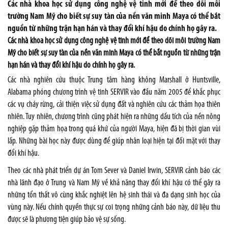
Các nhà khoa học sử dụng công nghệ vệ tinh mới để theo dõi môi
trường Nam Mỹ cho biết sự suy tàn của nền văn minh Maya có thể bắt
nguồn từ những trận hạn hán và thay đổi khí hậu do chính họ gây ra.
Các nhà khoa học sử dụng công nghệ vệ tinh mới để theo dõi môi trường Nam
Mỹ cho biết sự suy tàn của nền văn minh Maya có thể bắt nguồn từ những trận
hạn hán và thay đổi khí hậu do chính họ gây ra.
Các nhà nghiên cứu thuộc Trung tâm hàng không Marshall ở Huntsville,
Alabama phóng chương trình vệ tinh SERVIR vào đầu năm 2005 để khắc phục
các vụ cháy rừng, cải thiện việc sử dụng đất và nghiên cứu các thảm họa thiên
nhiên. Tuy nhiên, chương trình cũng phát hiện ra những dấu tích của nền nông
nghiệp gặp thảm họa trong quá khứ của người Maya, hiện đã bị thời gian vùi
lấp. Những bài học này được dùng để giúp nhân loại hiện tại đối mặt với thay
đổi khí hậu.
Theo các nhà phát triển dự án Tom Sever và Daniel Irwin, SERVIR cảnh báo các
nhà lãnh đạo ở Trung và Nam Mỹ về khả năng thay đổi khí hậu có thể gây ra
những tổn thất vô cùng khắc nghiệt lên hệ sinh thái và đa dạng sinh học của
vùng này. Nếu chính quyền thực sự coi trọng những cảnh báo này, dữ liệu thu
được sẽ là phương tiện giúp bảo vệ sự sống.