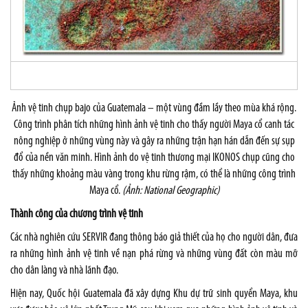
Ảnh vệ tinh chụp bajo của
Guatemala
– một vùng đầm lầy theo mùa khá rộng.
Công trình phân tích những hình ảnh vệ tinh cho thấy người Maya cổ canh tác
nông nghiệp ở những vùng này và gây ra những trận hạn hán dẫn đến sự sụp
đổ của nền văn minh. Hình ảnh do vệ tinh thương mại IKONOS chụp cũng cho
thấy những khoảng màu vàng trong khu rừng rậm, có thể là những công trình
Maya cổ.
(Ảnh: National Geographic)
Thành công của chương trình vệ tinh
Các nhà nghiên cứu SERVIR đang thông báo giả thiết của họ cho người dân, đưa
ra những hình ảnh vệ tinh về nạn phá rừng và những vùng đất còn màu mỡ
cho dân làng và nhà lãnh đạo.
Hiện nay, Quốc hội Guatemala đã xây dựng Khu dự trữ sinh quyển Maya, khu