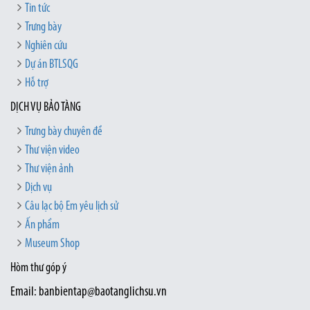
Tin tức
Trưng bày
Nghiên cứu
Dự án BTLSQG
Hỗ trợ
DỊCH VỤ BẢO TÀNG
Trưng bày chuyên đề
Thư viện video
Thư viện ảnh
Dịch vụ
Câu lạc bộ Em yêu lịch sử
Ấn phẩm
Museum Shop
Hòm thư góp ý
Email: banbientap@baotanglichsu.vn