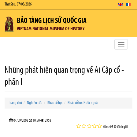
Thứ Sáu, 07/08/2026
BẢO TÀNG LỊCH SỬ QUỐC GIA
VIETNAM NATIONAL MUSEUM OF HISTORY
Toggle
navigatio
Những phát hiện quan trọng về Ai Cập cổ -
phần I
Trang chủ
Nghiên cứu
Khảo cổ học
Khảo cổ học Nước ngoài
04/09/2008
10:50
2958
Điểm: 0/5 (0 đánh giá)