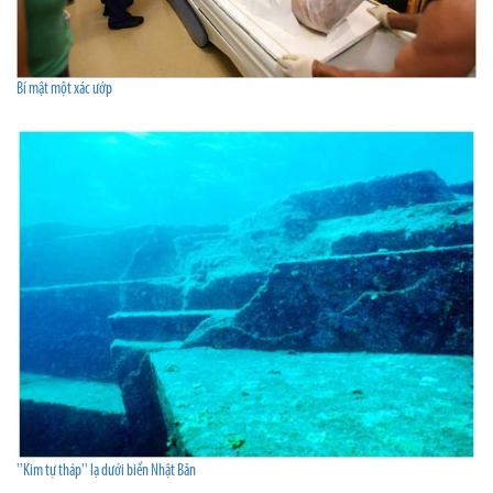
Bí mật một xác ướp
''Kim tự tháp'' lạ dưới biển Nhật Bản