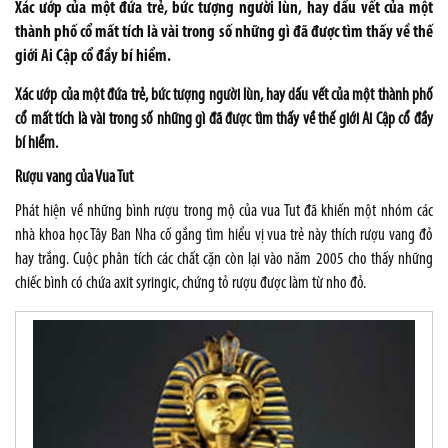
Xác ướp của một đứa trẻ, bức tượng người lùn, hay dấu vết của một
thành phố cổ mất tích là vài trong số những gì đã được tìm thấy về thế
giới Ai Cập cổ đầy bí hiểm.
Xác ướp của một đứa trẻ, bức tượng người lùn, hay dấu vết của một thành phố
cổ mất tích là vài trong số những gì đã được tìm thấy về thế giới Ai Cập cổ đầy
bí hiểm.
Rượu vang của Vua Tut
Phát hiện về những bình rượu trong mộ của vua Tut đã khiến một nhóm các
nhà khoa học Tây Ban Nha cố gắng tìm hiểu vị vua trẻ này thích rượu vang đỏ
hay trắng. Cuộc phân tích các chất cặn còn lại vào năm 2005 cho thấy những
chiếc bình có chứa axit syringic, chứng tỏ rượu được làm từ nho đỏ.