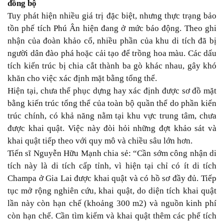
đồng bộ
Tuy phát hiện nhiều giá trị đặc biệt, nhưng thực trạng bảo
tồn phế tích Phú Ân hiện đang ở mức báo động. Theo ghi
nhận của đoàn khảo cổ, nhiều phần của khu di tích đã bị
người dân đào phá hoặc cải tạo để trồng hoa màu. Các dấu
tích kiến trúc bị chia cắt thành ba gò khác nhau, gây khó
khăn cho việc xác định mặt bằng tổng thể.
Hiện tại, chưa thể phục dựng hay xác định được sơ đồ mặt
bằng kiến trúc tổng thể của toàn bộ quần thể do phần kiến
trúc chính, có khả năng nằm tại khu vực trung tâm, chưa
được khai quật. Việc này đòi hỏi những đợt khảo sát và
khai quật tiếp theo với quy mô và chiều sâu lớn hơn.
Tiến sĩ Nguyễn Hữu Mạnh chia sẻ: “Cần sớm công nhận di
tích này là di tích cấp tỉnh, vì hiện tại chỉ có ít di tích
Champa ở Gia Lai được khai quật và có hồ sơ đầy đủ. Tiếp
tục mở rộng nghiên cứu, khai quật, do diện tích khai quật
lần này còn hạn chế (khoảng 300 m2) và nguồn kinh phí
còn hạn chế. Cần tìm kiếm và khai quật thêm các phế tích