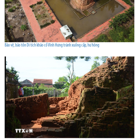
Bảo vệ, bảo tồn Di tích khảo cổ Vĩnh Hưng tránh xuống cấp, hư hỏng