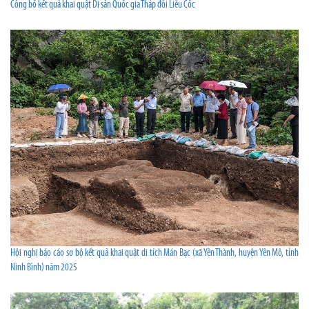
Công bố kết quả khai quật Di sản Quốc gia Tháp đôi Liễu Cốc
Hội nghị báo cáo sơ bộ kết quả khai quật di tích Mán Bạc (xã Yên Thành, huyện Yên Mô, tỉnh
Ninh Bình) năm 2025