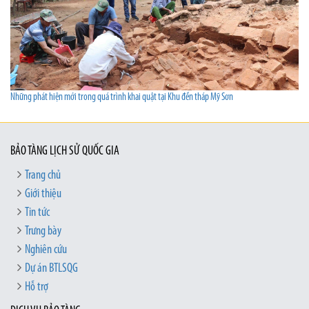
Những phát hiện mới trong quá trình khai quật tại Khu đền tháp Mỹ Sơn
BẢO TÀNG LỊCH SỬ QUỐC GIA
Trang chủ
Giới thiệu
Tin tức
Trưng bày
Nghiên cứu
Dự án BTLSQG
Hỗ trợ