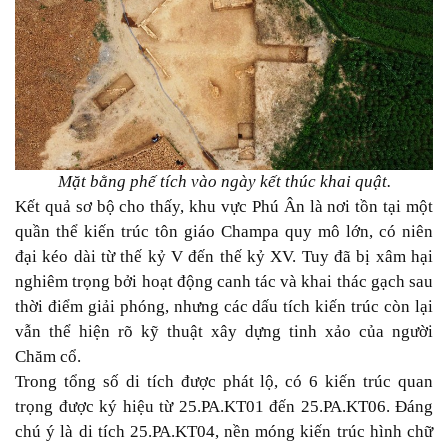
Mặt bằng phế tích vào ngày kết thúc khai quật.
Kết quả sơ bộ cho thấy, khu vực Phú Ân là nơi tồn tại một
quần thể kiến trúc tôn giáo Champa quy mô lớn, có niên
đại kéo dài từ thế kỷ V đến thế kỷ XV. Tuy đã bị xâm hại
nghiêm trọng bởi hoạt động canh tác và khai thác gạch sau
thời điểm giải phóng, nhưng các dấu tích kiến trúc còn lại
vẫn thể hiện rõ kỹ thuật xây dựng tinh xảo của người
Chăm cổ.
Trong tổng số di tích được phát lộ, có 6 kiến trúc quan
trọng được ký hiệu từ 25.PA.KT01 đến 25.PA.KT06. Đáng
chú ý là di tích 25.PA.KT04, nền móng kiến trúc hình chữ