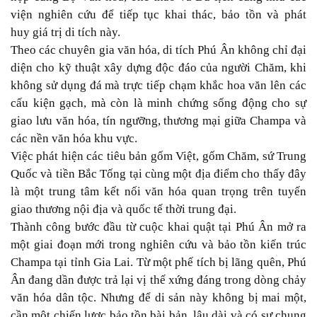
viện nghiên cứu để tiếp tục khai thác, bảo tồn và phát
huy giá trị di tích này.
Theo các chuyên gia văn hóa, di tích Phú Ân không chỉ đại
diện cho kỹ thuật xây dựng độc đáo của người Chăm, khi
không sử dụng đá mà trực tiếp chạm khắc hoa văn lên các
cấu kiện gạch, mà còn là minh chứng sống động cho sự
giao lưu văn hóa, tín ngưỡng, thương mại giữa Champa và
các nền văn hóa khu vực.
Việc phát hiện các tiêu bản gốm Việt, gốm Chăm, sứ Trung
Quốc và tiền Bắc Tống tại cùng một địa điểm cho thấy đây
là một trung tâm kết nối văn hóa quan trọng trên tuyến
giao thương nội địa và quốc tế thời trung đại.
Thành công bước đầu từ cuộc khai quật tại Phú Ân mở ra
một giai đoạn mới trong nghiên cứu và bảo tồn kiến trúc
Champa tại tỉnh Gia Lai. Từ một phế tích bị lãng quên, Phú
Ân đang dần được trả lại vị thế xứng đáng trong dòng chảy
văn hóa dân tộc. Nhưng để di sản này không bị mai một,
cần một chiến lược bảo tồn bài bản, lâu dài và có sự chung