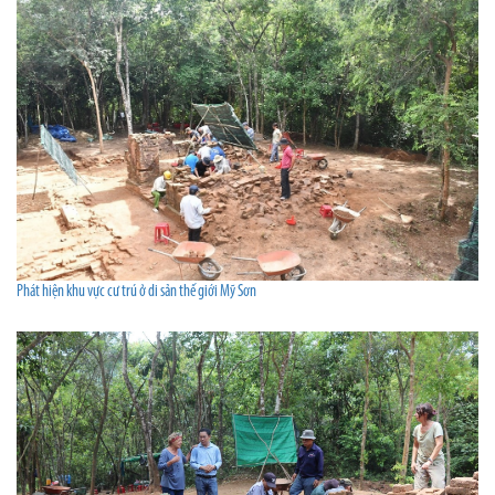
Phát hiện khu vực cư trú ở di sản thế giới Mỹ Sơn