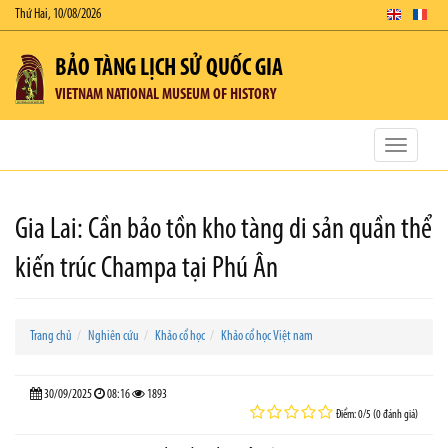
Thứ Hai, 10/08/2026
BẢO TÀNG LỊCH SỬ QUỐC GIA
VIETNAM NATIONAL MUSEUM OF HISTORY
Toggle
navigatio
Gia Lai: Cần bảo tồn kho tàng di sản quần thể
kiến trúc Champa tại Phú Ân
Trang chủ
Nghiên cứu
Khảo cổ học
Khảo cổ học Việt nam
30/09/2025
08:16
1893
Điểm: 0/5 (0 đánh giá)