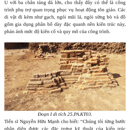
U với ba chân tảng đá lớn, cho thấy đây có thể là công
trình phụ trợ quan trọng phục vụ hoạt động tôn giáo. Các
di vật đi kèm như gạch, ngói mũi lá, ngói sừng bò và đồ
gốm gia dụng phân bố dày đặc quanh nền kiến trúc này,
phản ánh mức độ kiên cố và quy mô của công trình.
Đoạn I di tích 25.PA.KT03.
Tiến sĩ Nguyễn Hữu Mạnh cho biết: “Chúng tôi từng bước
nhận diện được các đặc trưng kỹ thuật của kiến trúc