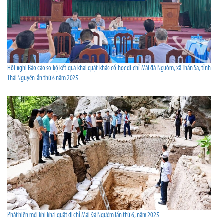
Hội nghị Báo cáo sơ bộ kết quả khai quật khảo cổ học di chỉ Mái đá Ngườm, xã Thần Sa, tỉnh
Thái Nguyên lần thứ 6 năm 2025
Phát hiện mới khi khai quật di chỉ Mái Đá Ngườm lần thứ 6, năm 2025