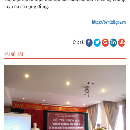
tay của cả cộng đồng.
https://bvhttdl.gov.vn
Chia sẻ:
BÀI NỔI BẬT