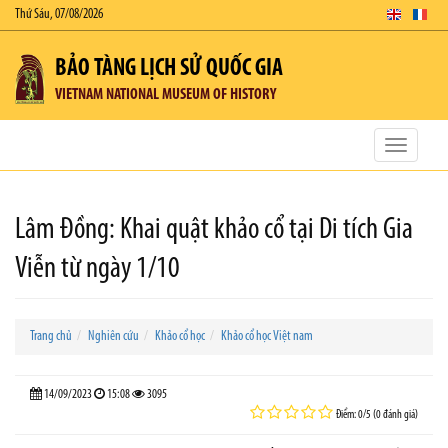
Thứ Sáu, 07/08/2026
BẢO TÀNG LỊCH SỬ QUỐC GIA
VIETNAM NATIONAL MUSEUM OF HISTORY
Toggle
navigatio
Lâm Đồng: Khai quật khảo cổ tại Di tích Gia
Viễn từ ngày 1/10
Trang chủ
Nghiên cứu
Khảo cổ học
Khảo cổ học Việt nam
14/09/2023
15:08
3095
Điểm: 0/5 (0 đánh giá)