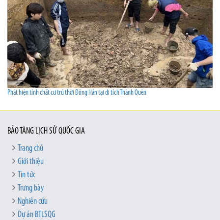
Phát hiện tính chất cư trú thời Đông Hán tại di tích Thành Quèn
BẢO TÀNG LỊCH SỬ QUỐC GIA
Trang chủ
Giới thiệu
Tin tức
Trưng bày
Nghiên cứu
Dự án BTLSQG