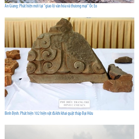
An Giang: Phát hiện mới tại "giao lộ văn hóa và thương mại" Óc Eo
Bình Định: Phát hiện 102 hiện vật đá khi khai quật tháp Đại Hữu