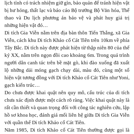
lịch tỉnh có trách nhiệm giữ gìn, bảo quản để tránh hiện vật
bị hư hỏng, thất lạc và báo cáo Bộ trưởng Bộ Văn hóa, Thể
thao và Du lịch phương án bảo vệ và phát huy giá trị
những hiện vật đó…
Di tích Gia Viễn nằm trên địa bàn thôn Tiến Thắng, xã Gia
Viễn, cách khu Di tích Khảo cổ Cát Tiên trên 10km về phía
Tây Bắc. Di tích này được phát hiện từ thập niên 80 của thế
kỷ XX, nằm trên ngọn đồi cao khoảng 6m. Trong quá trình
người dân canh tác trên bề mặt gò, khi đào xuống đã xuất
lộ những dải móng gạch chạy dài, màu đỏ, cùng một số
hiện vật tương đồng với Di tích Khảo cổ Cát Tiên như Yoni,
gạch kiến trúc…
Do chưa được khai quật nên quy mô, cấu trúc của di tích
chưa xác định được một cách rõ ràng. Việc khai quật này là
rất cần thiết và quan trọng đối với công tác nghiên cứu, lập
hồ sơ khoa học, đánh giá mối liên hệ giữa Di tích Gia Viễn
với quần thể Di tích Khảo cổ Cát Tiên.
Năm 1985, Di tích Khảo cổ Cát Tiên thường được gọi là