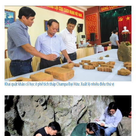
Khai quật khảo cổ học ở phế tích tháp Champa Ðại Hữu: Xuất lộ nhiều điều thú vị