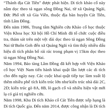
“Thánh địa Cát Tiên” được phát hiện. Di tích khảo cổ này
nằm dọc theo tả ngạn sông Đồng Nai, từ xã Quảng Ngãi,
Đức Phổ tới xã Gia Viễn, thuộc địa bàn huyện Cát Tiên,
tỉnh Lâm Đồng.
Đến năm 1986, Trung tâm Nghiên cứu Khảo cổ học thuộc
Viện Khoa học Xã hội Hồ Chí Minh đã tổ chức cuộc điều
tra, thám sát trên một vệt dài dọc theo tả ngạn Sông Đồng
Nai từ Buôn Goh đến xã Quảng Ngãi và tìm thấy nhiều dấu
hiệu di tích phân bố rải rác trong phạm vị 15km dọc theo
tả ngạn Sông Đồng Nai.
Năm 1994, Bảo tàng Lâm Đồng đã kết hợp với Viện Khảo
cổ học Việt Nam tiến hành khai quật lần lượt các di tích
cho đến ngày nay. Các cuộc khai quật tiếp tục làm xuất lộ
thêm nhiều phế tích kiến trúc lớn như kiến trúc nhà dài 2C,
2D; kiến trúc gò 8A, 8B, lò gạch cổ và nhiều hiện vật mới
lạ có giá trị nghiên cứu.
Năm 1998, Khu Di tích Khảo cổ Cát Tiên được xếp hạng là
Di tích Quốc gia. Đến năm 2014, được công nhận là Di tích