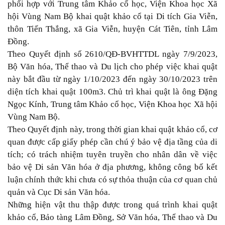
phối hợp với Trung tâm
Khảo cổ học
, Viện Khoa học Xã
hội Vùng Nam Bộ khai quật khảo cổ tại
Di tích Gia Viễn
,
thôn Tiến Thắng, xã Gia Viễn, huyện Cát Tiên, tỉnh Lâm
Đồng.
Theo Quyết định số 2610/QĐ-BVHTTDL ngày 7/9/2023,
Bộ Văn hóa, Thể thao và Du lịch cho phép việc khai quật
này bắt đầu từ ngày 1/10/2023 đến ngày 30/10/2023 trên
diện tích
khai quật
100m3. Chủ trì khai quật là ông Đặng
Ngọc Kính, Trung tâm Khảo cổ học, Viện Khoa học Xã hội
Vùng Nam Bộ.
Theo Quyết định này, trong thời gian khai quật khảo cổ, cơ
quan được cấp giấy phép cần chú ý bảo vệ địa tầng của di
tích; có trách nhiệm tuyên truyền cho nhân dân về việc
bảo vệ Di sản Văn hóa ở địa phương, không công bố kết
luận chính thức khi chưa có sự thỏa thuận của cơ quan chủ
quản và Cục
Di sản Văn hóa
.
Những hiện vật thu thập được trong quá trình khai quật
khảo cổ, Bảo tàng Lâm Đồng, Sở Văn hóa, Thể thao và Du