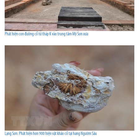
Phát hiện con đường cổ từ tháp K vào trung tâm Mỹ Sơn xưa
Lạng Sơn: Phát hiện hơn 900 hiện vật khảo cổ tại hang Ngườm Sâu