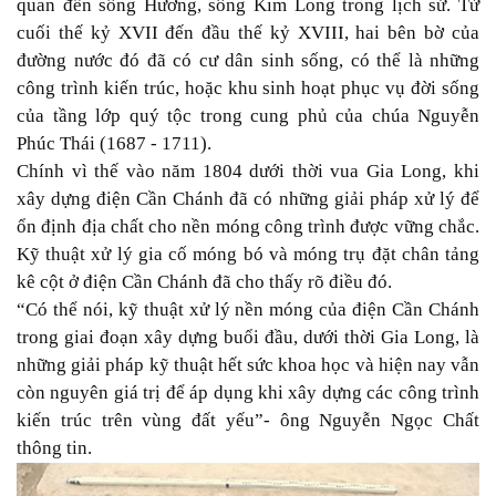
quan đến sông Hương, sông Kim Long trong lịch sử. Từ
cuối thế kỷ XVII đến đầu thế kỷ XVIII, hai bên bờ của
đường nước đó đã có cư dân sinh sống, có thể là những
công trình kiến trúc, hoặc khu sinh hoạt phục vụ đời sống
của tầng lớp quý tộc trong cung phủ của chúa Nguyễn
Phúc Thái (1687 - 1711).
Chính vì thế vào năm 1804 dưới thời vua Gia Long, khi
xây dựng điện Cần Chánh đã có những giải pháp xử lý để
ổn định địa chất cho nền móng công trình được vững chắc.
Kỹ thuật xử lý gia cố móng bó và móng trụ đặt chân tảng
kê cột ở điện Cần Chánh đã cho thấy rõ điều đó.
“Có thể nói, kỹ thuật xử lý nền móng của điện Cần Chánh
trong giai đoạn xây dựng buổi đầu, dưới thời Gia Long, là
những giải pháp kỹ thuật hết sức khoa học và hiện nay vẫn
còn nguyên giá trị để áp dụng khi xây dựng các công trình
kiến trúc trên vùng đất yếu”- ông Nguyễn Ngọc Chất
thông tin.