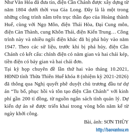
Như Văn Hóa đã đưa tin, điện Cần Chánh được xây dựng từ
năm 1804 dưới thời vua Gia Long. Đây là là một trong
những công trình nằm trên trục thần đạo của Hoàng thành
Huế, cùng với Ngọ Môn, điện Thái Hòa, Đại Cung môn,
điện Càn Thành, cung Khôn Thái, điện Kiến Trung… Công
trình này và nhiều ngôi điện khác đã bị phá hủy vào năm
1947. Theo các sử liệu, trước khi bị phá hủy, điện Cần
Chánh có kết cấu: chính điện có năm gian và hai chái kép,
tiền điện có bảy gian và hai chái đơn.
Tại kỳ họp chuyên đề lần thứ hai vào tháng 10.2021,
HĐND tỉnh Thừa Thiên Huế khóa 8 (nhiệm kỳ 2021-2026)
đã thông qua Nghị quyết phê duyệt chủ trương đầu tư dự
án “Tu bổ, phục hồi và tôn tạo điện Cần Chánh” với kinh
phí gần 200 tỉ đồng, từ nguồn ngân sách tỉnh quản lý. Dự
kiến dự án sẽ được triển khai trong vòng bốn năm kể từ
ngày khởi công.
Bài, ảnh: SƠN ​​​THÙY
http://baovanhoa.vn