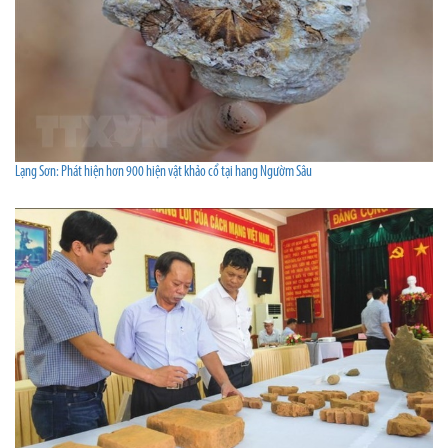
Lạng Sơn: Phát hiện hơn 900 hiện vật khảo cổ tại hang Ngườm Sâu