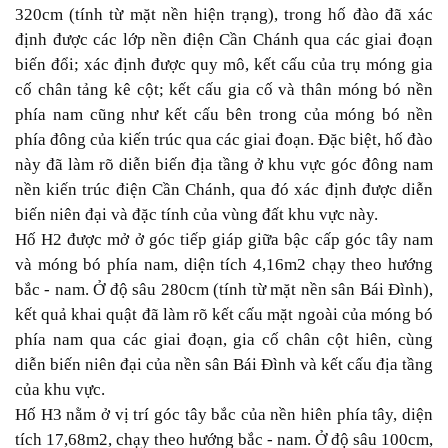
320cm (tính từ mặt nền hiện trạng), trong hố đào đã xác
định được các lớp nền điện Cần Chánh qua các giai đoạn
biến đổi; xác định được quy mô, kết cấu của trụ móng gia
cố chân tảng kê cột; kết cấu gia cố và thân móng bó nền
phía nam cũng như kết cấu bên trong của móng bó nền
phía đông của kiến trúc qua các giai đoạn. Đặc biệt, hố đào
này đã làm rõ diễn biến địa tầng ở khu vực góc đông nam
nền kiến trúc điện Cần Chánh, qua đó xác định được diễn
biến niên đại và đặc tính của vùng đất khu vực này.
Hố H2 được mở ở góc tiếp giáp giữa bậc cấp góc tây nam
và móng bó phía nam, diện tích 4,16m2 chạy theo hướng
bắc - nam. Ở độ sâu 280cm (tính từ mặt nền sân Bái Đình),
kết quả khai quật đã làm rõ kết cấu mặt ngoài của móng bó
phía nam qua các giai đoạn, gia cố chân cột hiên, cùng
diễn biến niên đại của nền sân Bái Đình và kết cấu địa tầng
của khu vực.
Hố H3 nằm ở vị trí góc tây bắc của nền hiên phía tây, diện
tích 17,68m2, chạy theo hướng bắc - nam. Ở độ sâu 100cm,