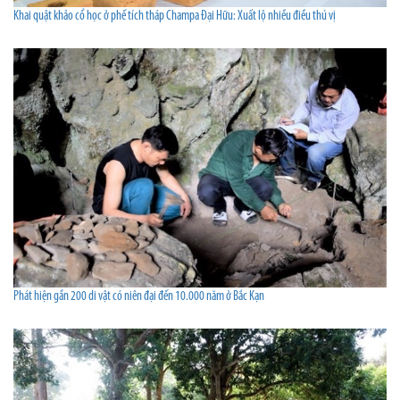
Khai quật khảo cổ học ở phế tích tháp Champa Ðại Hữu: Xuất lộ nhiều điều thú vị
Phát hiện gần 200 di vật có niên đại đến 10.000 năm ở Bắc Kạn