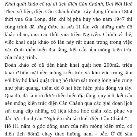
Khai quật khảo cổ tại di tích điện Cần Chánh, Đại Nội Huế
Theo sử liệu, điện Cần Chánh được xây dựng từ năm 1804
thời vua Gia Long, đến khi bị phá hủy vào năm 1947 thì
công trình đã từng được tu sửa 11 lần với những mức độ
khác nhau, qua các thời vua triều Nguyễn. Chính vì thế,
việc khai quật khảo cổ lần này rất quan trọng trong việc
xác định diễn biến địa tầng, kết cấu nền móng kiến trúc
của công trình.
Đoàn khảo cổ đã tiến hành khai quật hơn 200m2, triển
khai ở bốn mặt nền móng kiến trúc và khu vực trung tâm
với bảy hố khai quật cùng hố thám sát trong lòng nền cũng
như phát quang, thăm dò ở hai bên hiên phía đông và tây.
Qua đó, đã làm rõ được diễn biến địa tầng, quy mô, kết cấu
nền móng kiến trúc điện Cần Chánh qua các giai đoạn lịch
sử, cung cấp những cứ liệu khoa học chân xác, phục vụ
đắc lực cho dự án “Nghiên cứu tái thiết điện Cần Chánh”.
Hố H1 nằm ở góc đông nam của nền móng kiến trúc, có
diện tích 68m2 chạy theo hướng nam - bắc. Ở độ sâu