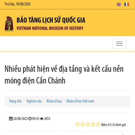
Thứ Hai, 10/08/2026
BẢO TÀNG LỊCH SỬ QUỐC GIA
VIETNAM NATIONAL MUSEUM OF HISTORY
Toggle
navigatio
Nhiều phát hiện về địa tầng và kết cấu nền
móng điện Cần Chánh
Trang chủ
Nghiên cứu
Khảo cổ học
Khảo cổ học Việt nam
24/08/2023
09:41
2853
Điểm: 0/5 (0 đánh giá)