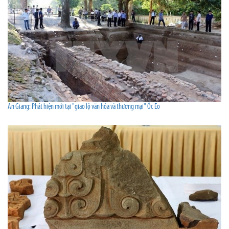
An Giang: Phát hiện mới tại "giao lộ văn hóa và thương mại" Óc Eo