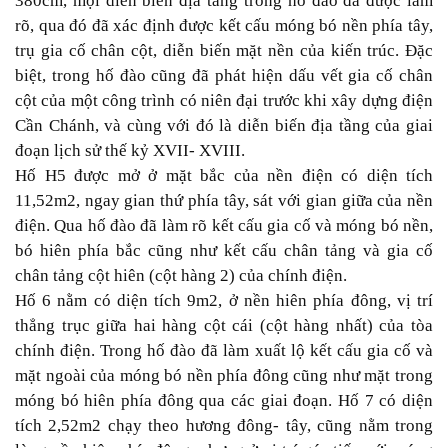
380cm, mọi diễn biến địa tầng trong hố đào đã được làm
rõ, qua đó đã xác định được kết cấu móng bó nền phía tây,
trụ gia cố chân cột, diễn biến mặt nền của kiến trúc. Đặc
biệt, trong hố đào cũng đã phát hiện dấu vết gia cố chân
cột của một công trình có niên đại trước khi xây dựng điện
Cần Chánh, và cùng với đó là diễn biến địa tầng của giai
đoạn lịch sử thế kỷ XVII- XVIII.
Hố H5 được mở ở mặt bắc của nền điện có diện tích
11,52m2, ngay gian thứ phía tây, sát với gian giữa của nền
điện. Qua hố đào đã làm rõ kết cấu gia cố và móng bó nền,
bó hiên phía bắc cũng như kết cấu chân tảng và gia cố
chân tảng cột hiên (cột hàng 2) của chính điện.
Hố 6 nằm có diện tích 9m2, ở nền hiên phía đông, vị trí
thẳng trục giữa hai hàng cột cái (cột hàng nhất) của tòa
chính điện. Trong hố đào đã làm xuất lộ kết cấu gia cố và
mặt ngoài của móng bó nền phía đông cũng như mặt trong
móng bó hiên phía đông qua các giai đoạn. Hố 7 có diện
tích 2,52m2 chạy theo hương đông- tây, cũng nằm trong