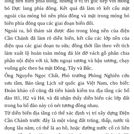
lòng nền hiên phía đông, nhưng ở vị trí góc tiếp với móng
bó Dực lang phía đông. Kết quả đã làm rõ kết cấu mặt
ngoài của móng bó nền phía đông và mặt trong móng bó
hiên phía đông qua các giai đoạn biến đổi.
Ngoài ra, hố thám sát được đào trong lòng nền của điện
Cần Chánh đã làm rõ diễn biến, kết cấu các lớp nền của
điện qua các giai đoạn tu sửa; đồng thời lần theo vết tích
làm xuất lộ hoàn toàn móng đá lót đỡ vách gỗ phân chia
phần nội điện với tả, hữu ngoại sương và hậu sương, chạy
vuông góc theo ba mặt Đông, Tây và Bắc.
Ông Nguyễn Ngọc Chất, Phó trưởng Phòng Nghiên cứu
sưu tầm, Bảo tàng Lịch sử quốc gia Việt Nam, cho biết:
Đoàn khảo cổ cũng đã tiến hành kiểm tra địa tầng các hố
đào H1, H2 và H4, và đã nhận thấy diễn biến các lớp đất
trong ba hố đào này có nét tương đồng nhau.
Từ diễn biến địa tầng có thể xác định vị trí xây dựng Điện
Cần Chánh trước đây là một vùng đất trũng, thấp, nước tù
đọng lâu năm, có thể là ao hồ, hoặc đường nước cổ có liên