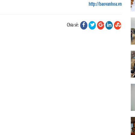
http://baovanhoa.vn
Chia sẻ: