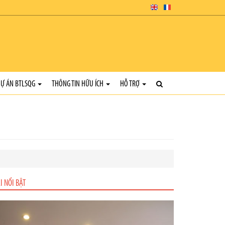
Ự ÁN BTLSQG
THÔNG TIN HỮU ÍCH
HỖ TRỢ
I NỔI BẬT