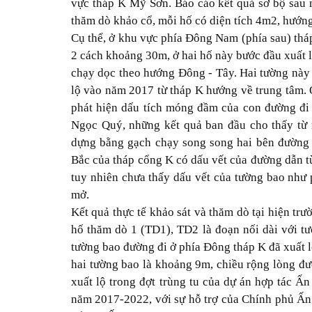
vực tháp K Mỹ Sơn. Báo cáo kết quả sơ bộ sau m
thăm dò khảo cổ, mỗi hố có diện tích 4m2, hướng
Cụ thể, ở khu vực phía Đông Nam (phía sau) thá
2 cách khoảng 30m, ở hai hố này bước đầu xuất 
chạy dọc theo hướng Đông - Tây. Hai tường này 
lộ vào năm 2017 từ tháp K hướng về trung tâm. 
phát hiện dấu tích móng đầm của con đường đi
Ngọc Quý, những kết quả ban đầu cho thấy từ
dựng bằng gạch chạy song song hai bên đường 
Bắc của tháp cổng K có dấu vết của đường dẫn t
tuy nhiên chưa thấy dấu vết của tường bao như
mở.
Kết quả thực tế khảo sát và thăm dò tại hiện trư
hố thăm dò 1 (TD1), TD2 là đoạn nối dài với t
tường bao đường đi ở phía Đông tháp K đã xuất 
hai tường bao là khoảng 9m, chiều rộng lòng 
xuất lộ trong đợt trùng tu của dự án hợp tác Ấ
năm 2017-2022, với sự hỗ trợ của Chính phủ Ấn