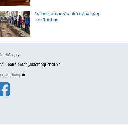
Phát hiện quan trọng về sân thiết triều tại Hoàng
thành Thăng Long
m thư góp ý
ail: banbientap@baotanglichsu.vn
eo dõi chúng tôi