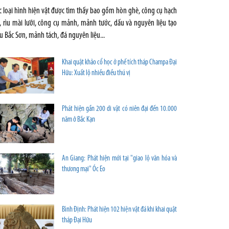
c loại hình hiện vật được tìm thấy bao gồm hòn ghè, công cụ hạch
, rìu mài lưỡi, công cụ mảnh, mảnh tước, dấu và nguyên liệu tạo
u Bắc Sơn, mảnh tách, đá nguyên liệu...
Khai quật khảo cổ học ở phế tích tháp Champa Ðại
Hữu: Xuất lộ nhiều điều thú vị
Phát hiện gần 200 di vật có niên đại đến 10.000
năm ở Bắc Kạn
An Giang: Phát hiện mới tại "giao lộ văn hóa và
thương mại" Óc Eo
Bình Định: Phát hiện 102 hiện vật đá khi khai quật
tháp Đại Hữu