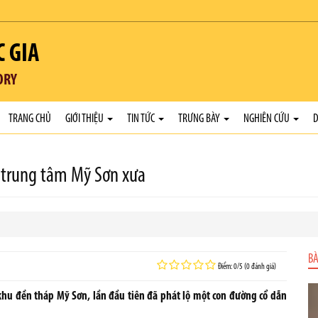
C GIA
ORY
TRANG CHỦ
GIỚI THIỆU
TIN TỨC
TRƯNG BÀY
NGHIÊN CỨU
D
o trung tâm Mỹ Sơn xưa
BÀ
Điểm: 0/5 (0 đánh giá)
 khu đền tháp Mỹ Sơn, lần đầu tiên đã phát lộ một con đường cổ dẫn