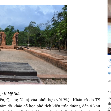
Hộ
sử
vậ
20
Nh
p K Mỹ Sơn
th
ên, Quảng Nam) vừa phối hợp với Viện Khảo cổ do TS
kh
hăm dò khảo cổ học phế tích kiến trúc đường dẫn ở khu
sử