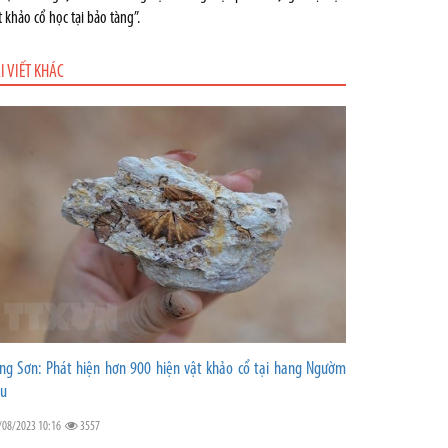
t khảo cổ học tại bảo tàng”.
I VIẾT KHÁC
ng Sơn: Phát hiện hơn 900 hiện vật khảo cổ tại hang Ngườm
u
/08/2023 10:16
3557