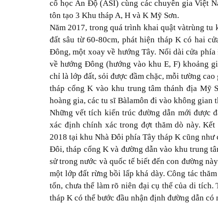
cổ học Ấn Độ (ASI) cùng các chuyên gia Việt Na
tôn tạo 3 Khu tháp A, H và K Mỹ Sơn.
Năm 2017, trong quá trình khai quật vàtrùng t
đất sâu từ 60-80cm, phát hiện tháp K có hai c
Đông, một xoay về hướng Tây. Nối dài cửa phía 
về hướng Đông (hướng vào khu E, F) khoảng giữ
chỉ là lớp đất, sỏi được đầm chặc, mỗi tường ca
tháp cổng K vào khu trung tâm thánh địa Mỹ Sơ
hoàng gia, các tu sĩ Bàlamôn đi vào không gian 
Những vết tích kiến trúc đường dẫn mới được đ
xác định chính xác trong đợt thăm dò này. Kết
2018 tại khu Nhà Đôi phía Tây tháp K cũng như 
Đôi, tháp cổng K và đường dẫn vào khu trung tâm
sử trong nước và quốc tế biết đến con đường này.
một lớp đất rừng bồi lấp khá dày. Công tác thă
tốn, chưa thể làm rõ niên đại cụ thể của di tích
tháp K có thể bước đầu nhận định đường dẫn có n