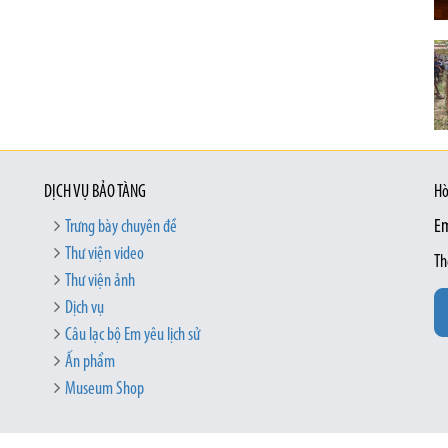
DỊCH VỤ BẢO TÀNG
Hò
Trưng bày chuyên đề
Em
Thư viện video
Th
Thư viện ảnh
Dịch vụ
Câu lạc bộ Em yêu lịch sử
Ấn phẩm
Museum Shop