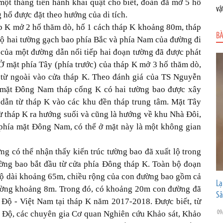
ột tháng tiến hành khai quật cho biết, đoàn đã mở 5 hố
vậ
 hố được đặt theo hướng của di tích.
p K mở 2 hố thăm dò, hố 1 cách tháp K khoảng 80m, tháp
BÀ
lộ hai tường gạch bao phía Bắc và phía Nam của đường đi
của một đường dẫn nối tiếp hai đoạn tường đã được phát
Ở mặt phía Tây (phía trước) của tháp K mở 3 hố thăm dò,
 từ ngoài vào cửa tháp K. Theo đánh giá của TS Nguyễn
 mặt Đông Nam tháp cổng K có hai tường bao được xây
dẫn từ tháp K vào các khu đền tháp trung tâm. Mặt Tây
ừ tháp K ra hướng suối và cũng là hướng về khu Nhà Đôi,
 phía mặt Đông Nam, có thể ở mặt này là một không gian
ờng có thể nhận thấy kiến trúc tường bao đã xuất lộ trong
ường bao bắt đầu từ cửa phía Đông tháp K. Toàn bộ đoạn
lộ dài khoảng 65m, chiều rộng của con đường bao gồm cả
Lạ
đường khoảng 8m. Trong đó, có khoảng 20m con đường đã
Sâ
n Độ - Việt Nam tại tháp K năm 2017-2018. Được biết, từ
09
 Độ, các chuyên gia Cơ quan Nghiên cứu Khảo sát, Khảo