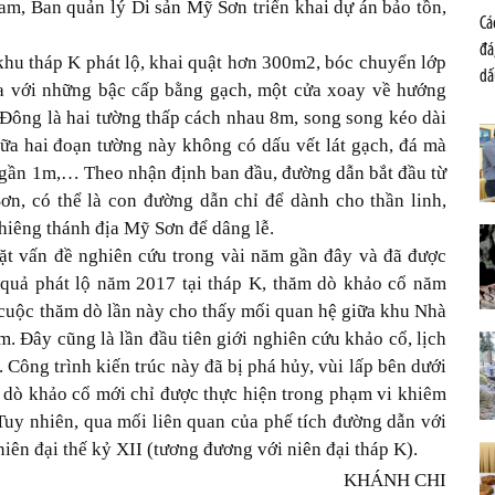
m, Ban quản lý Di sản Mỹ Sơn triển khai dự án bảo tồn,
Cá
đá
u khu tháp K phát lộ, khai quật hơn 300m2, bóc chuyển lớp
dấ
ửa với những bậc cấp bằng gạch, một cửa xoay về hướng
Đông là hai tường thấp cách nhau 8m, song song kéo dài
a hai đoạn tường này không có dấu vết lát gạch, đá mà
o gần 1m,… Theo nhận định ban đầu, đường dẫn bắt đầu từ
n, có thể là con đường dẫn chỉ để dành cho thần linh,
thiêng thánh địa Mỹ Sơn để dâng lễ.
ặt vấn đề nghiên cứu trong vài năm gần đây và đã được
 quả phát lộ năm 2017 tại tháp K, thăm dò khảo cổ năm
cuộc thăm dò lần này cho thấy mối quan hệ giữa khu Nhà
. Đây cũng là lần đầu tiên giới nghiên cứu khảo cổ, lịch
 Công trình kiến trúc này đã bị phá hủy, vùi lấp bên dưới
m dò khảo cổ mới chỉ được thực hiện trong phạm vi khiêm
. Tuy nhiên, qua mối liên quan của phế tích đường dẫn với
iên đại thế kỷ XII (tương đương với niên đại tháp K).
KHÁNH CHI