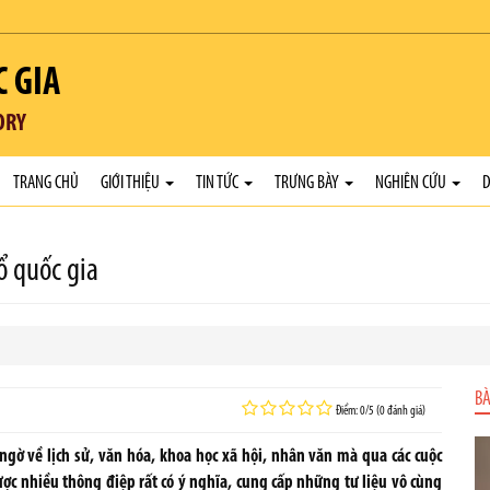
C GIA
ORY
TRANG CHỦ
GIỚI THIỆU
TIN TỨC
TRƯNG BÀY
NGHIÊN CỨU
D
ổ quốc gia
BÀ
Điểm: 0/5 (0 đánh giá)
ngờ về lịch sử, văn hóa, khoa học xã hội, nhân văn mà qua các cuộc
ược nhiều thông điệp rất có ý nghĩa, cung cấp những tư liệu vô cùng