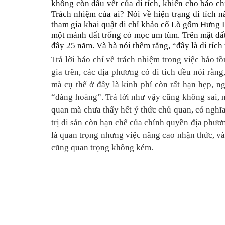
không còn dấu vết của di tích, khiến cho báo ch
Trách nhiệm của ai? Nói về hiện trạng di tích 
tham gia khai quật di chỉ khảo cổ Lò gốm Hưng Lợ
một mảnh đất trống cỏ mọc um tùm. Trên mặt đất 
đây 25 năm. Và bà nói thêm rằng, “đây là di tích
Trả lời báo chí về trách nhiệm trong việc bảo tồ
gia trên, các địa phương có di tích đều nói rằn
mà cụ thể ở đây là kinh phí còn rất hạn hẹp, n
“đàng hoàng”. Trả lời như vậy cũng không sai, n
quan mà chưa thấy hết ý thức chủ quan, có nghĩa
trị di sản còn hạn chế của chính quyền địa phương
là quan trọng nhưng việc nâng cao nhận thức, và
cũng quan trọng không kém.