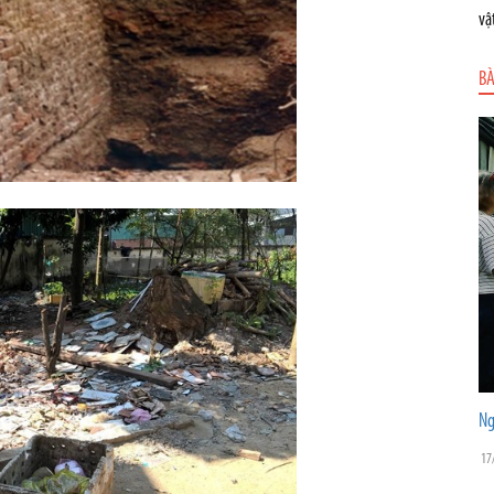
vậ
BÀ
Ng
17