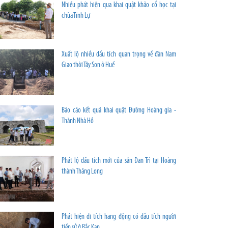
Nhiều phát hiện qua khai quật khảo cổ học tại
chùa Tĩnh Lự
Xuất lộ nhiều dấu tích quan trọng về đàn Nam
Giao thời Tây Sơn ở Huế
Báo cáo kết quả khai quật Đường Hoàng gia -
Thành Nhà Hồ
Phát lộ dấu tích mới của sân Đan Trì tại Hoàng
thành Thăng Long
Phát hiện di tích hang động có dấu tích người
tiền sử ở Bắc Kạn