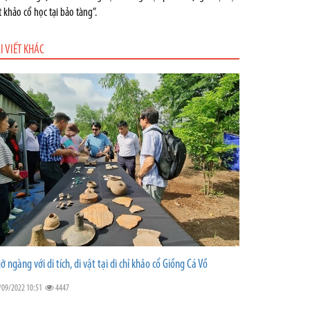
t khảo cổ học tại bảo tàng”.
I VIẾT KHÁC
ỡ ngàng với di tích, di vật tại di chỉ khảo cổ Giồng Cá Vồ
/09/2022 10:51
4447