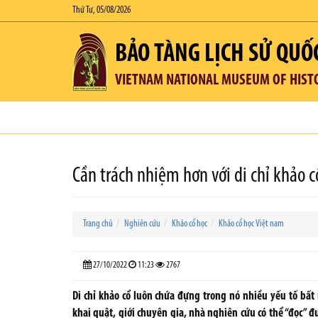
Thứ Tư, 05/08/2026
BẢO TÀNG LỊCH SỬ QUỐ
VIETNAM NATIONAL MUSEUM OF HIST
Cần trách nhiệm hơn với di chỉ khảo c
Trang chủ
Nghiên cứu
Khảo cổ học
Khảo cổ học Việt nam
27/10/2022
11:23
2767
Di chỉ khảo cổ luôn chứa đựng trong nó nhiều yếu tố bất 
khai quật, giới chuyên gia, nhà nghiên cứu có thể “đọc” đ