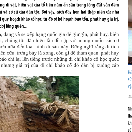
ng di vật, hiện vật của tổ tiên nằm ẩn sâu trong lòng đất vẫn đêm
sử và sơ sử của dân tộc. Bởi vậy, cách đây hơn hai thập niên các nhà
quy hoạch khảo cổ học, từ đó có kế hoạch bảo tồn, phát huy giá trị,
 bị lãng quên...
, đang và sẽ xếp hạng quốc gia để giữ gìn, phát huy, biến
ời, chúng tôi đã nhiều lần đề cập với mong muốn các cơ
n nữa đến loại hình di sản này. Đừng nghĩ rằng di tích
hiên cứu, trưng bày là xong, còn gì để tham quan, phát huy
báo chí lại lên tiếng trước những di chỉ khảo cổ học quốc
 những giá trị của di chỉ khảo cổ đó dần bị xuống cấp
Hộ
sử
vậ
20
Nh
th
kh
sử