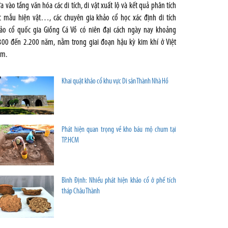
a vào tầng văn hóa các di tích, di vật xuất lộ và kết quả phân tích
c mẫu hiện vật…, các chuyên gia khảo cổ học xác định di tích
ảo cổ quốc gia Giồng Cá Vồ có niên đại cách ngày nay khoảng
300 đến 2.200 năm, nằm trong giai đoạn hậu kỳ kim khí ở Việt
m.
Khai quật khảo cổ khu vực Di sản Thành Nhà Hồ
Phát hiện quan trọng về kho báu mộ chum tại
TP.HCM
Bình Định: Nhiều phát hiện khảo cổ ở phế tích
tháp Châu Thành