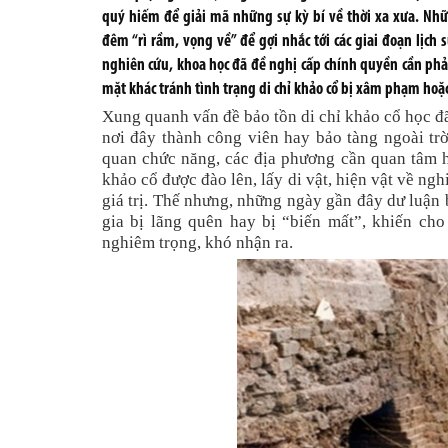
quý hiếm để giải mã những sự kỳ bí về thời xa xưa. Nhữ
đêm “rì rầm, vọng về” để gợi nhắc tới các giai đoạn lịch 
nghiên cứu, khoa học đã đề nghị cấp chính quyền cần phải 
mặt khác tránh tình trạng di chỉ khảo cổ bị xâm phạm hoặc
Xung quanh vấn đề bảo tồn di chỉ khảo cổ học đã
nơi đây thành công viên hay bảo tàng ngoài tr
quan chức năng, các địa phương cần quan tâm hơ
khảo cổ được đào lên, lấy di vật, hiện vật về ng
giá trị. Thế nhưng, những ngày gần đây dư luận 
gia bị lãng quên hay bị “biến mất”, khiến cho
nghiêm trọng, khó nhận ra.