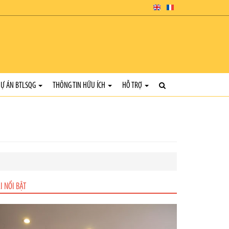
Ự ÁN BTLSQG
THÔNG TIN HỮU ÍCH
HỖ TRỢ
I NỔI BẬT