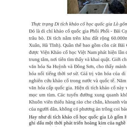
Thực trạng Di tích khảo cổ học quốc gia Lò g
Đó là di chỉ khảo cổ quốc gia Phôi Phối - Bãi Cọ
trâu bò. Di tích nằm trên khu đất rộng 60.00
Xuân, Hà Tĩnh). Quần thể bao gồm cồn cát Bãi 
được Viện Khảo cổ học Việt Nam phát hiện lần đ
trung tâm, nơi tiên tìm thấy và khai quật. Giới 
văn hóa Sa Huỳnh và Đông Sơn, cho thấy mảnh đ
hóa nổi tiếng thời sơ sử. Giá trị văn hóa của d
nghiên cứu khảo cổ trong nước và quốc tế. Năm 
văn hóa cấp quốc gia. Hiện di tích khảo cổ này v
mọc um tùm. Các tuyến đường xung quanh không
Khuôn viên thiếu hàng rào che chắn, khoanh vùn
của người dân, không có phương án trông coi bả
Hay như di tích khảo cổ học quốc gia Lò gốm 
ghi dấu một thời phát triển hoàng kim của nghề 