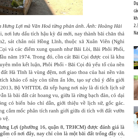
Dự
cá
kh
ốm Hưng Lợi mà Văn Hoá từng phản ánh. Ảnh: Hoàng Hải
2.
Na
i, nơi lưu dấu tích hậu kỳ đá mới, nay thành bãi chăn thả
0m2, sát chân núi Hồng Lĩnh, thuộc xã Xuân Viên (Nghi
Cọi và các điểm xung quanh như Bãi Lòi, Bãi Phôi Phối,
ầu năm 1974. Trong đó, cồn cát Bãi Cọi được coi là khu
chuyên môn kết luận, Phôi Phối - Bãi Cọi đủ yếu tố của nền
ất Hà Tĩnh là vùng đệm, nơi giao thoa của hai nền văn
i tích khảo cổ này còn tiềm ẩn lớn, tạo sự chú ý đến giới
2013, Bộ VHTTDL đã xếp hạng nơi này là di tích lịch sử
ẫn là bãi đất cát hoang vu, giữa là rừng bạch đàn, cỏ dại
 có biển báo chỉ dẫn, giới thiệu về lịch sử, gốc gác.
g cắm mốc phân tích ranh giới giữa di tích với đất vườn
o vệ.
Hưng Lợi (phường 16, quận 8, TP.HCM) được đánh giá là
gốm cổ nơi đây, nay chỉ còn là một bãi đất trống đầy cỏ,