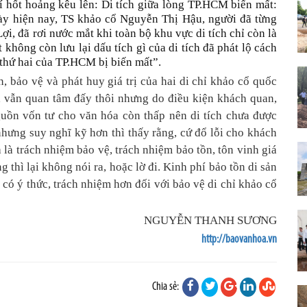
í hốt hoảng kêu lên: Di tích giữa lòng TP.HCM biến mất:
này hiện nay, TS khảo cổ Nguyễn Thị Hậu, người đã từng
i, đã rơi nước mắt khi toàn bộ khu vực di tích chỉ còn là
không còn lưu lại dấu tích gì của di tích đã phát lộ cách
 thứ hai của TP.HCM bị biến mất”.
n, bảo vệ và phát huy giá trị của hai di chỉ khảo cổ quốc
g, vẫn quan tâm đấy thôi nhưng do điều kiện khách quan,
guồn vốn tư cho văn hóa còn thấp nên di tích chưa được
hưng suy nghĩ kỹ hơn thì thấy rằng, cứ đổ lỗi cho khách
 là trách nhiệm bảo vệ, trách nhiệm bảo tồn, tôn vinh giá
 thì lại không nói ra, hoặc lờ đi. Kinh phí bảo tồn di sản
 có ý thức, trách nhiệm hơn đối với bảo vệ di chỉ khảo cổ
NGUYỄN THANH SƯƠNG
http://baovanhoa.vn
Chia sẻ: