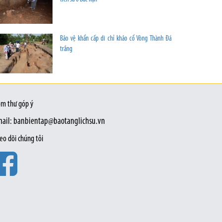
Bảo vệ khẩn cấp di chỉ khảo cổ Vòng Thành Đá
trắng
m thư góp ý
ail: banbientap@baotanglichsu.vn
eo dõi chúng tôi