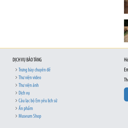
DỊCH VỤ BẢO TÀNG
Hò
Trưng bày chuyên đề
Em
Thư viện video
Th
Thư viện ảnh
Dịch vụ
Câu lạc bộ Em yêu lịch sử
Ấn phẩm
Museum Shop