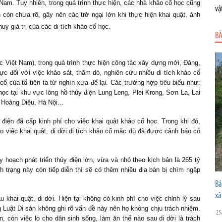
t Nam. Tuy nhiên, trong quá trình thực hiện, các nhà khảo cổ học cũng
vậ
 còn chưa rõ, gây nên các trở ngại lớn khi thực hiện khai quật, ảnh
uy giá trị của các di tích khảo cổ học.
BÀ
 Việt Nam), trong quá trình thực hiện công tác xây dựng mới, Đảng,
c đối với việc khảo sát, thăm dò, nghiên cứu nhiều di tích khảo cổ
cổ của tổ tiên ta từ nghìn xưa để lại. Các trường hợp tiêu biểu như:
 học tại khu vực lòng hồ thủy điện Lung Leng, Plei Krong, Sơn La, Lai
8 Hoàng Diệu, Hà Nội…
điện đã cấp kinh phí cho việc khai quật khảo cổ học. Trong khi đó,
 việc khai quật, di dời di tích khảo cổ mặc dù đã được cảnh báo có
y hoạch phát triển thủy điện lớn, vừa và nhỏ theo kịch bản là 265 tỷ
trạng này còn tiếp diễn thì sẽ có thêm nhiều địa bàn bị chìm ngập
Bả
xâ
 khai quật, di dời. Hiện tại không có kinh phí cho việc chỉnh lý sau
 Luật Di sản không ghi rõ vấn đề này nên họ không chịu trách nhiệm.
25
, còn việc lo cho dân sinh sống, làm ăn thế nào sau di dời là trách