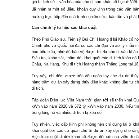
giá trị lịch sử - văn hóa của các di sản khảo cổ học ở Việ
đã nhận ra một số điều, khoản quy định trong các văn bản
hưởng trực tiếp đến quá trình nghiên cứu, bảo tồn và phát h
Cần chỉnh lý tư liệu sau khai quật
Theo Phó Giáo sư, Tiến sỹ Bùi Chí Hoàng (Hội Khảo cổ học
Chính phủ và Quốc hội đã có các chỉ đạo và xử lý mẫu mự
học tiêu biểu, nhờ đó bảo vệ được tối đa các di sản khảo 
Điều tra, khảo sát, thăm dò, khai quật các di tích khảo cổ
Châu, Na Hang, Khu di tích Hoàng thành Thăng Long tại 1
Tuy vậy, chỉ đếm được trên đầu ngón tay các dự án thủy 
hàng trăm dự án xây dựng thủy điện khác không đầu tư cho
di tích.
Tập đoàn Điện lực Việt Nam thời gian tới sẽ triển khai Qu
kWh vào năm 2020 và 572 tỷ kWh vào năm 2030. Nếu tình 
trong lòng hồ và nhiều di tích bị xóa sổ.
Tuy nhiên, việc cấp kinh phí không nên chỉ dừng lại ở khâu
khai quật bởi các cơ quan chủ trì dự án xây dựng cho rằng
Việc khai quật di dời khảo cổ được đối xử như việc di dân