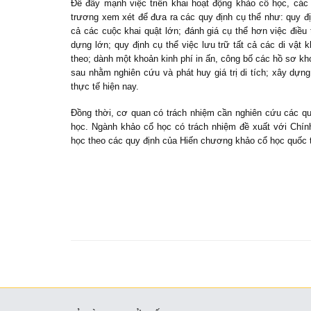
Để đẩy mạnh việc triển khai hoạt động khảo cổ học, cá
trương xem xét để đưa ra các quy định cụ thể như: quy địn
cả các cuộc khai quật lớn; đánh giá cụ thể hơn việc điều 
dựng lớn; quy định cụ thể việc lưu trữ tất cả các di vậ
theo; dành một khoản kinh phí in ấn, công bố các hồ sơ kho
sau nhằm nghiên cứu và phát huy giá trị di tích; xây dự
thực tế hiện nay.
Đồng thời, cơ quan có trách nhiệm cần nghiên cứu các quy
học. Ngành khảo cổ học có trách nhiệm đề xuất với Chín
học theo các quy định của Hiến chương khảo cổ học quốc 