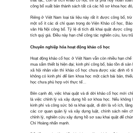
thất lạc, còn di tích khảo cổ học thì bị phá hủy hoàn to
công bố xuất bản thành sách tất cả các hồ sơ khoa học đó,
Riêng ở Việt Nam loại tài liệu này rất ít được công bố, t
một số ít các di chỉ quan trọng do Viện Khảo cổ học, Bả
văn Hà Nội công bố. Tỷ lệ di tích đã khai quật được công 
tích quý giá. Điều này hạn chế công tác nghiên cứu, lưu tr
Chuyên nghiệp hóa hoạt động khảo cổ học
Hoạt động khảo cổ học ở Việt Nam vẫn còn nhiều hạn chế bởi
mua sắm thiết bị hiện đại; kinh phí công bố, bảo tồn di s
xã hội nhân văn thì khảo cổ học chưa được xác định rõ tí
không có kinh phí để làm khoa học một cách bài bản, thiếu
học chưa phù hợp với thực tế…
Bên cạnh đó, việc khai quật và di dời khảo cổ học mới chỉ
là việc chỉnh lý và xây dựng hồ sơ khoa học. Nếu không
kinh phí và công sức bỏ ra khai quật, di dời là vô ích, lãn
các cơ quan quản lý và xây dựng luật, chính sách nên ch
chỉnh lý, nghiên cứu xây dựng hồ sơ sau khai quật để chún
Chí Hoàng nhấn mạnh.