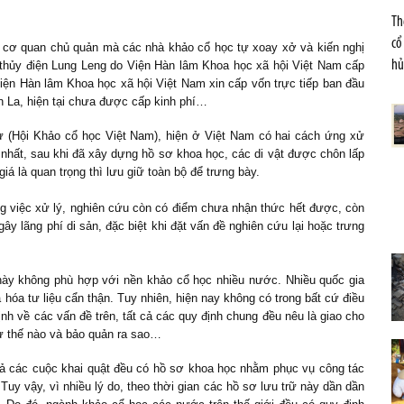
Th
cổ
ng cơ quan chủ quản mà các nhà khảo cổ học tự xoay xở và kiến nghị
hủ
ồ thủy điện Lung Leng do Viện Hàn lâm Khoa học xã hội Việt Nam cấp
Viện Hàn lâm Khoa học xã hội Việt Nam xin cấp vốn trực tiếp ban đầu
n La, hiện tại chưa được cấp kinh phí…
 (Hội Khảo cổ học Việt Nam), hiện ở Việt Nam có hai cách ứng xử
hứ nhất, sau khi đã xây dựng hồ sơ khoa học, các di vật được chôn lấp
iá là quan trọng thì lưu giữ toàn bộ để trưng bày.
rong việc xử lý, nghiên cứu còn có điểm chưa nhận thức hết được, còn
ây lãng phí di sản, đặc biệt khi đặt vấn đề nghiên cứu lại hoặc trưng
 này không phù hợp với nền khảo cổ học nhiều nước. Nhiều quốc gia
 hóa tư liệu cẩn thận. Tuy nhiên, hiện nay không có trong bất cứ điều
nh về các vấn đề trên, tất cả các quy định chung đều nêu là giao cho
như thế nào và bảo quản ra sao…
 cả các cuộc khai quật đều có hồ sơ khoa học nhằm phục vụ công tác
 Tuy vậy, vì nhiều lý do, theo thời gian các hồ sơ lưu trữ này dần dần