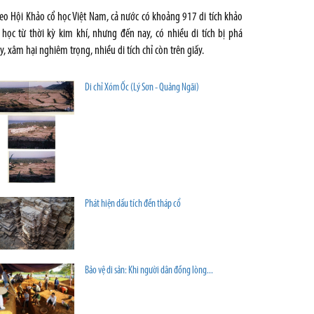
eo Hội Khảo cổ học Việt Nam, cả nước có khoảng 917 di tích khảo
 học từ thời kỳ kim khí, nhưng đến nay, có nhiều di tích bị phá
y, xâm hại nghiêm trọng, nhiều di tích chỉ còn trên giấy.
Di chỉ Xóm Ốc (Lý Sơn - Quảng Ngãi)
Phát hiện dấu tích đền tháp cổ
Bảo vệ di sản: Khi người dân đồng lòng...