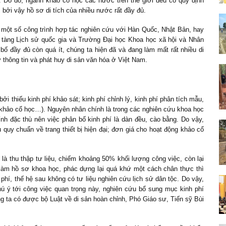
àn. Do đó, ngành khảo cổ học các nước trên thế giới đều có quy định
 bởi vậy hồ sơ di tích của nhiều nước rất đầy đủ.
rừ một số công trình hợp tác nghiên cứu với Hàn Quốc, Nhật Bản, hay
o tàng Lịch sử quốc gia và Trường Đại học Khoa học xã hội và Nhân
bố đầy đủ còn quá ít, chúng ta hiện đã và đang làm mất rất nhiều di
ữ thông tin và phát huy di sản văn hóa ở Việt Nam.
 thiếu kinh phí khảo sát; kinh phí chỉnh lý, kinh phí phân tích mẫu,
ản khảo cổ học…). Nguyên nhân chính là trong các nghiên cứu khoa học
nh đặc thù nên việc phân bố kinh phí là dàn đều, cào bằng. Do vậy,
 quy chuẩn về trang thiết bị hiện đại; đơn giá cho hoạt động khảo cổ
 là thu thập tư liệu, chiếm khoảng 50% khối lượng công việc, còn lại
 làm hồ sơ khoa học, phác dựng lại quá khứ một cách chân thực thì
g phí, thế hệ sau không có tư liệu nghiên cứu lịch sử dân tộc. Do vậy,
ú ý tới công việc quan trọng này, nghiên cứu bổ sung mục kinh phí
g ta có được bộ Luật về di sản hoàn chỉnh, Phó Giáo sư, Tiến sỹ Bùi