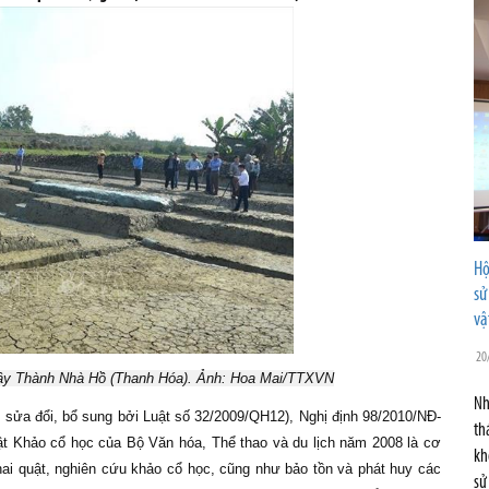
Hộ
sử
vậ
20
Tây Thành Nhà Hồ (Thanh Hóa). Ảnh: Hoa Mai/TTXVN
Nh
sửa đổi, bổ sung bởi Luật số 32/2009/QH12), Nghị định 98/2010/NĐ-
th
t Khảo cổ học của Bộ Văn hóa, Thể thao và du lịch năm 2008 là cơ
kh
khai quật, nghiên cứu khảo cổ học, cũng như bảo tồn và phát huy các
sử