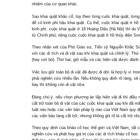
nhiệm của cơ quan khác.
Sau khai quật khảo cổ, tùy theo từng cuộc khai quật, từ
để có kinh phí hậu khai quật. Cụ thể, cuộc khai quật ở h
kinh phí; cuộc khai quật ở 18 Hoàng Diệu (Hà Nội) thì do 
từ Chính phủ; riêng cuộc cuộc khai quật ở hồ thủy điện Sơ
Theo nhận xét của Phó Giáo sư, Tiến sỹ Nguyễn Khắc Sử
với các di tích và di vật sau khi khai quật và chỉnh lý. T
(hay vứt bỏ). Thứ hai, giữ mẫu và các hiện vật được đánh g
Việc lưu giữ toàn bộ di vật đã được di dời là hợp lý vì t
phải nghiên cứu nhiều lần. Nếu không quy định rõ ràng, sẽ g
bày thì không còn di vật nữa.
Đáng chú ý, nếu chọn phương án lấp hiện vật đi thì điều
cất trữ toàn bộ di vật của các cuộc khai quật sau khi đã mã
luật nào hoặc các văn bản pháp lý nào của Việt Nam quy đị
các viện bảo tàng cất trữ, nhưng không ghi rõ là cất trữ 
Theo quy định của khảo cổ học thế giới và Việt Nam, tất
nghiên cứu và phát huy giá trị của các di tích khảo cổ học.