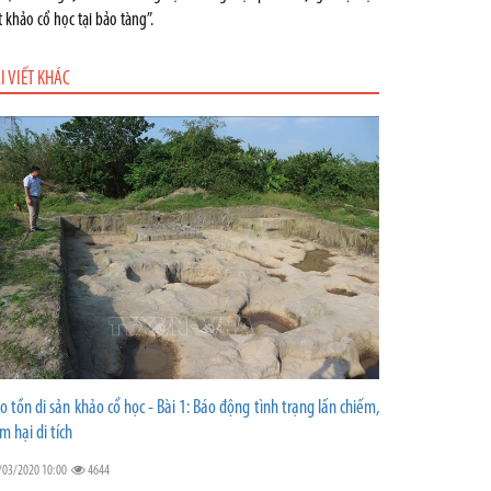
t khảo cổ học tại bảo tàng”.
I VIẾT KHÁC
o tồn di sản khảo cổ học - Bài 1: Báo động tình trạng lấn chiếm,
m hại di tích
/03/2020 10:00
4644