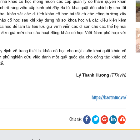
c nhà khảo cổ học mong muốn các cấp quản lý có thẩm quyền khẩn
h rõ ràng việc cấp kinh phí đầy đủ từ khai quật đến chỉnh lý cho tất
tra, khảo sát các di tích khảo cổ học tại tất cả các công trường xây
t khảo cổ học sau khi xây dựng hồ sơ khoa học và các điều kiện kèm
a học để làm tài liệu lưu giữ vĩnh viễn các di sản cho các thế hệ mai
ng đơn giá mới cho các hoạt động khảo cổ học Việt Nam phù hợp với
 định về trang thiết bị khảo cổ học cho một cuộc khai quật khảo cổ
h phủ nghiên cứu việc dành một quỹ quốc gia cho công tác khảo cổ
tế.
Lý Thanh Hương
(TTXVN)
https://baotintuc.vn/
Chia sẻ: