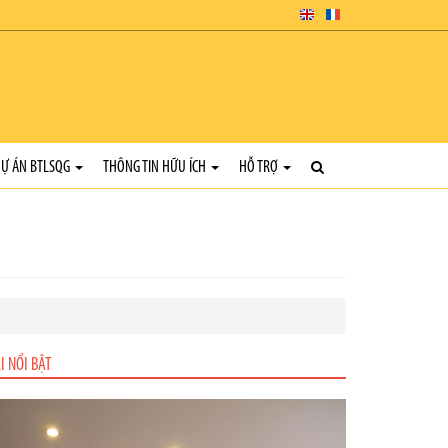
Ự ÁN BTLSQG
THÔNG TIN HỮU ÍCH
HỖ TRỢ
I NỔI BẬT