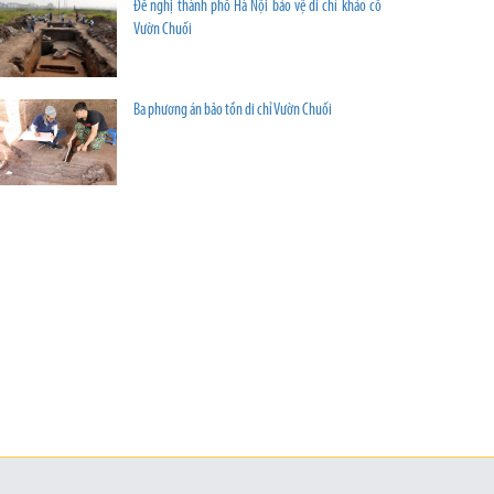
Đề nghị thành phố Hà Nội bảo vệ di chỉ khảo cổ
Vườn Chuối
Ba phương án bảo tồn di chỉ Vườn Chuối