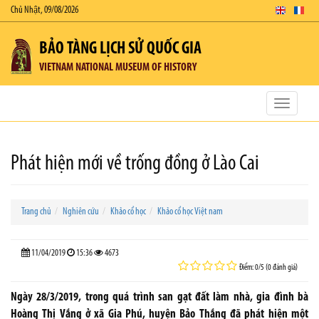
Chủ Nhật, 09/08/2026
BẢO TÀNG LỊCH SỬ QUỐC GIA
VIETNAM NATIONAL MUSEUM OF HISTORY
Toggle
navigatio
Phát hiện mới về trống đồng ở Lào Cai
Trang chủ
Nghiên cứu
Khảo cổ học
Khảo cổ học Việt nam
11/04/2019
15:36
4673
Điểm: 0/5 (0 đánh giá)
Ngày 28/3/2019, trong quá trình san gạt đất làm nhà, gia đình bà
Hoàng Thị Vắng ở xã Gia Phú, huyện Bảo Thắng đã phát hiện một