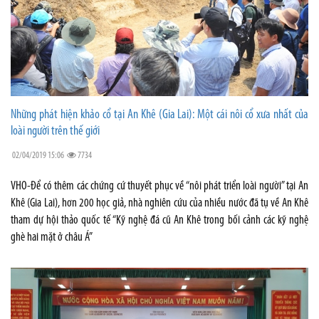
Những phát hiện khảo cổ tại An Khê (Gia Lai): Một cái nôi cổ xưa nhất của
loài người trên thế giới
02/04/2019 15:06
7734
VHO-Để có thêm các chứng cứ thuyết phục về “nôi phát triển loài người” tại An
Khê (Gia Lai), hơn 200 học giả, nhà nghiên cứu của nhiều nước đã tụ về An Khê
tham dự hội thảo quốc tế “Kỹ nghệ đá cũ An Khê trong bối cảnh các kỹ nghệ
ghè hai mặt ở châu Á”