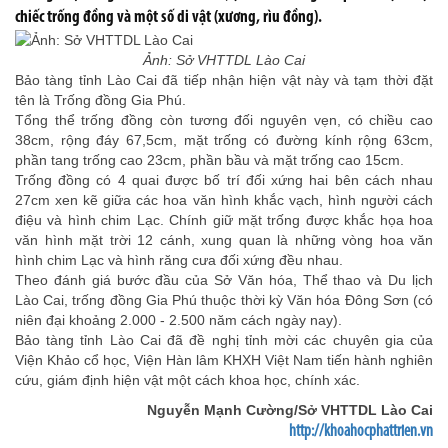
chiếc trống đồng và một số di vật (xương, rìu đồng).
Ảnh: Sở VHTTDL Lào Cai
Bảo tàng tỉnh Lào Cai đã tiếp nhận hiện vật này và tạm thời đặt
tên là Trống đồng Gia Phú.
Tổng thể trống đồng còn tương đối nguyên vẹn, có chiều cao
38cm, rộng đáy 67,5cm, mặt trống có đường kính rộng 63cm,
phần tang trống cao 23cm, phần bầu và mặt trống cao 15cm.
Trống đồng có 4 quai được bố trí đối xứng hai bên cách nhau
27cm xen kẽ giữa các hoa văn hình khắc vạch, hình người cách
điệu và hình chim Lạc. Chính giữ mặt trống được khắc họa hoa
văn hình mặt trời 12 cánh, xung quan là những vòng hoa văn
hình chim Lạc và hình răng cưa đối xứng đều nhau.
Theo đánh giá bước đầu của Sở Văn hóa, Thể thao và Du lịch
Lào Cai, trống đồng Gia Phú thuộc thời kỳ Văn hóa Đông Sơn (có
niên đại khoảng 2.000 - 2.500 năm cách ngày nay).
Bảo tàng tỉnh Lào Cai đã đề nghị tỉnh mời các chuyên gia của
Viện Khảo cổ học, Viện Hàn lâm KHXH Việt Nam tiến hành nghiên
cứu, giám định hiện vật một cách khoa học, chính xác.
Nguyễn Mạnh Cường/Sở VHTTDL Lào Cai
http://khoahocphattrien.vn