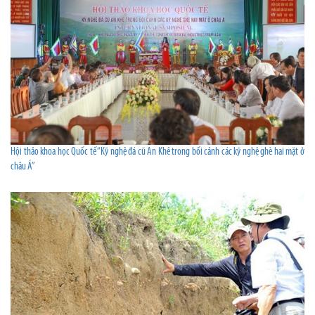
Hội thảo khoa học Quốc tế “Kỹ nghệ đá cũ An Khê trong bối cảnh các kỹ nghệ ghè hai mặt ở
châu Á”