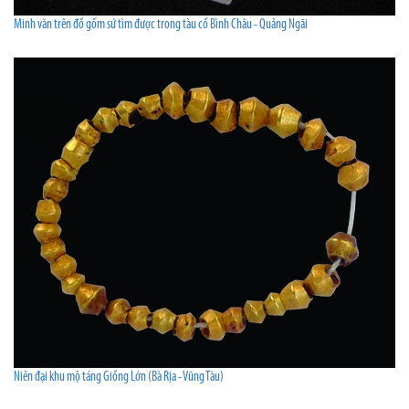
Minh văn trên đồ gốm sứ tìm được trong tàu cố Bình Châu - Quảng Ngãi
Niên đại khu mộ táng Giồng Lớn (Bà Rịa - Vũng Tàu)