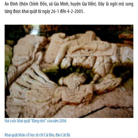
Ao Đình (thôn Chỉnh Đốn, xã Gia Minh, huyện Gia Viễn). Đây là ngôi mộ song
táng được khai quật từ ngày 26-1 đến 4-2-2005.
Hai cuộc khai quật “đáng nhớ” của năm 2006
Khai quật khảo cổ học di chỉ Cái Bèo, đảo Cát Bà