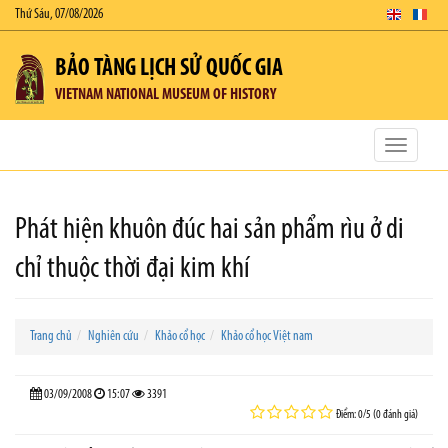
Thứ Sáu, 07/08/2026
BẢO TÀNG LỊCH SỬ QUỐC GIA
VIETNAM NATIONAL MUSEUM OF HISTORY
Toggle
navigatio
Phát hiện khuôn đúc hai sản phẩm rìu ở di
chỉ thuộc thời đại kim khí
Trang chủ
Nghiên cứu
Khảo cổ học
Khảo cổ học Việt nam
03/09/2008
15:07
3391
Điểm: 0/5 (0 đánh giá)