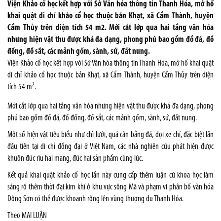
Viện Khảo cổ học kết hợp với Sở Văn hóa thông tin Thanh Hóa, mở hố
khai quật di chỉ khảo cổ học thuộc bản Khạt, xã Cẩm Thành, huyện
Cẩm Thủy trên diện tích 54 m2. Mới cắt lớp qua hai tầng văn hóa
nhưng hiện vật thu được khá đa dạng, phong phú bao gồm đồ đá, đồ
đồng, đồ sắt, các mảnh gốm, sành, sứ, đất nung.
Viện Khảo cổ học kết hợp với Sở Văn hóa thông tin Thanh Hóa, mở hố khai quật
di chỉ khảo cổ học thuộc bản Khạt, xã Cẩm Thành, huyện Cẩm Thủy trên diện
2
tích 54 m
.
Mới cắt lớp qua hai tầng văn hóa nhưng hiện vật thu được khá đa dạng, phong
phú bao gồm đồ đá, đồ đồng, đồ sắt, các mảnh gốm, sành, sứ, đất nung.
Một số hiện vật tiêu biểu như chì lưới, quả cân bằng đá, dọi xe chỉ, đặc biệt lần
đầu tiên tại di chỉ đồng đại ở Việt Nam, các nhà nghiên cứu phát hiện được
khuôn đúc rìu hai mang, đúc hai sản phẩm cùng lúc.
Kết quả khai quật khảo cổ học lần này cung cấp thêm luận cứ khoa học làm
sáng rõ thêm thời đại kim khí ở khu vực sông Mã và phạm vi phân bố văn hóa
Đông Sơn có thể được khoanh rộng lên vùng thượng du Thanh Hóa.
Theo MAI LUẬN