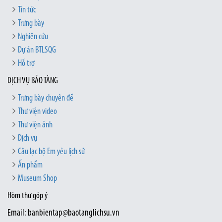
Tin tức
Trưng bày
Nghiên cứu
Dự án BTLSQG
Hỗ trợ
DỊCH VỤ BẢO TÀNG
Trưng bày chuyên đề
Thư viện video
Thư viện ảnh
Dịch vụ
Câu lạc bộ Em yêu lịch sử
Ấn phẩm
Museum Shop
Hòm thư góp ý
Email: banbientap@baotanglichsu.vn