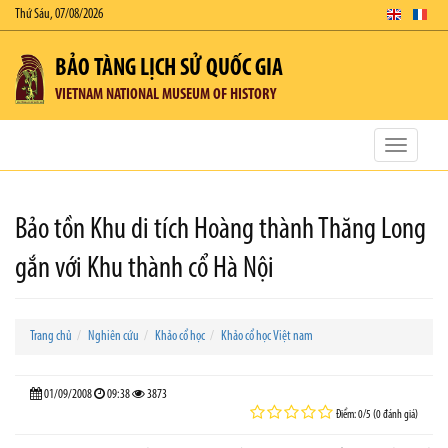
Thứ Sáu, 07/08/2026
BẢO TÀNG LỊCH SỬ QUỐC GIA
VIETNAM NATIONAL MUSEUM OF HISTORY
Toggle
navigatio
Bảo tồn Khu di tích Hoàng thành Thăng Long
gắn với Khu thành cổ Hà Nội
Trang chủ
Nghiên cứu
Khảo cổ học
Khảo cổ học Việt nam
01/09/2008
09:38
3873
Điểm: 0/5 (0 đánh giá)