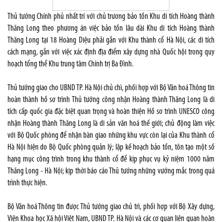
Thủ tướng Chính phủ nhất trí với chủ trương bảo tồn Khu di tích Hoàng thành
Thăng Long theo phương án việc bảo tồn lâu dài Khu di tích Hoàng thành
Thăng Long tại 18 Hoàng Diệu phải gắn với Khu thành cổ Hà Nội, các di tích
cách mạng, gắn với việc xác định địa điểm xây dựng nhà Quốc hội trong quy
hoạch tổng thể Khu trung tâm Chính trị Ba Đình.
Thủ tướng giao cho UBND TP. Hà Nội chủ chì, phối hợp với Bộ Văn hoá Thông tin
hoàn thành hồ sơ trình Thủ tướng công nhận Hoàng thành Thăng Long là di
tích cấp quốc gia đặc biệt quan trọng và hoàn thiện Hồ sơ trình UNESCO công
nhận Hoàng thành Thăng Long là di sản văn hoá thế giới; chủ động làm việc
với Bộ Quốc phòng để nhận bàn giao những khu vực còn lại của Khu thành cổ
Hà Nội hiện do Bộ Quốc phòng quản lý; lập kế hoạch bảo tồn, tôn tạo một số
hạng mục công trình trong khu thành cổ để kịp phục vụ kỷ niệm 1000 năm
Thăng Long - Hà Nội; kịp thời báo cáo Thủ tướng những vướng mắc trong quá
trình thực hiện.
Bộ Văn hoá Thông tin được Thủ tướng giao chủ trì, phối hợp với Bộ Xây dựng,
Viện Khoa học Xã hội Việt Nam, UBND TP. Hà Nội và các cơ quan liên quan hoàn