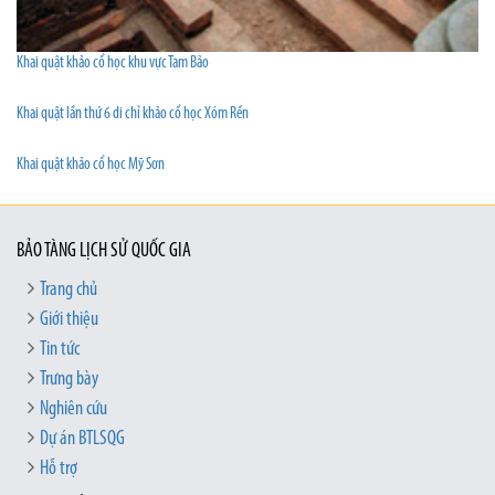
Khai quật khảo cổ học khu vực Tam Bảo
Khai quật lần thứ 6 di chỉ khảo cổ học Xóm Rền
Khai quật khảo cổ học Mỹ Sơn
BẢO TÀNG LỊCH SỬ QUỐC GIA
Trang chủ
Giới thiệu
Tin tức
Trưng bày
Nghiên cứu
Dự án BTLSQG
Hỗ trợ