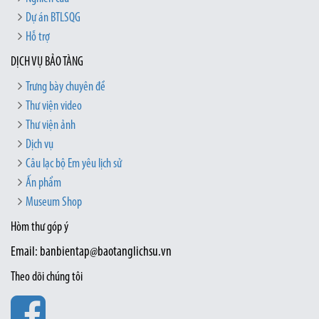
Dự án BTLSQG
Hỗ trợ
DỊCH VỤ BẢO TÀNG
Trưng bày chuyên đề
Thư viện video
Thư viện ảnh
Dịch vụ
Câu lạc bộ Em yêu lịch sử
Ấn phẩm
Museum Shop
Hòm thư góp ý
Email: banbientap@baotanglichsu.vn
Theo dõi chúng tôi