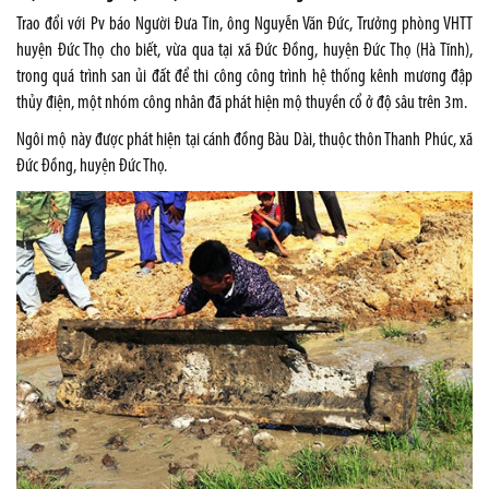
Trao đổi với Pv báo Người Đưa Tin, ông Nguyễn Văn Đức, Trưởng phòng VHTT
huyện Đức Thọ cho biết, vừa qua tại xã Đức Đồng, huyện Đức Thọ (Hà Tĩnh),
trong quá trình san ủi đất để thi công công trình hệ thống kênh mương đập
thủy điện, một nhóm công nhân đã phát hiện mộ thuyền cổ ở độ sâu trên 3m.
Ngôi mộ này được phát hiện tại cánh đồng Bàu Dài, thuộc thôn Thanh Phúc, xã
Đức Đồng, huyện Đức Thọ.