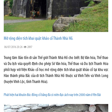
Mở rộng diện tích khai quật khảo cổ Thành Nhà Hồ.
06/07/2016 20:26
2897
Trung tâm Bảo tồn di sản Thế giới Thành Nhà Hồ cho biết: Bộ Văn hóa, Thể thao
và Du lịch vừa quyết định cho phép Sở Văn hóa, Thể thao và Du lịch Thanh Hóa
phối hợp với Viện Khảo cổ học mở rộng diện tích khai quật khảo cổ tại khu vực
Hào thành phía Bắc của di tích Thành Nhà Hồ thuộc xã Vĩnh Tiến và Vĩnh Long
(huyện Vĩnh Lộc, tỉnh Thanh Hóa).
Phát hiện hai khuôn đúc đồng cổ bằng đá có niên đại cách nay trên 2000 năm ở Yên Bái