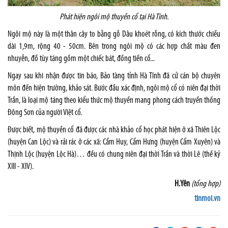
Phát hiện ngôi mộ thuyền cổ tại Hà Tĩnh.
Ngôi mộ này là một thân cây to bằng gỗ Dâu khoét rỗng, có kích thước chiều
dài 1,9m, rộng 40 - 50cm. Bên trong ngôi mộ có các hợp chất màu đen
nhuyễn, đồ tùy táng gồm một chiếc bát, đồng tiền cổ...
Ngay sau khi nhận được tin báo, Bảo tàng tỉnh Hà Tĩnh đã cử cán bộ chuyên
môn đến hiện trường, khảo sát. Bước đầu xác định, ngôi mộ cổ có niên đại thời
Trần, là loại mộ táng theo kiểu thức mộ thuyền mang phong cách truyền thống
Đông Sơn của người Việt cổ.
Được biết, mộ thuyền cổ đã được các nhà khảo cổ học phát hiện ở xã Thiên Lộc
(huyện Can Lộc) và rải rác ở các xã: Cẩm Huy, Cẩm Hưng (huyện Cẩm Xuyên) và
Thịnh Lộc (huyện Lộc Hà)… đều có chung niên đại thời Trần và thời Lê (thế kỷ
XIII - XIV).
H.Yên
(tổng hợp)
tinmoi.vn