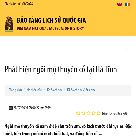
Thứ Năm, 06/08/2026
BẢO TÀNG LỊCH SỬ QUỐC GIA
VIETNAM NATIONAL MUSEUM OF HISTORY
Toggle
navigatio
Phát hiện ngôi mộ thuyền cổ tại Hà Tĩnh
Trang chủ
Nghiên cứu
Khảo cổ học
Khảo cổ học Việt nam
21/07/2016
00:22
2919
Điểm: 0/5 (0 đánh giá)
Ngôi mộ thuyền cổ nằm ở độ sâu trên 3m, có kích thước dài 1,9 m. Đặc
biệt, bên trong mộ có một chiếc bát, và đồng tiền cổ....