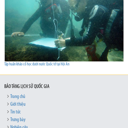
Tập huấn khảo cổ học dưới nước Quốc tế tại Hội An
BẢO TÀNG LỊCH SỬ QUỐC GIA
Trang chủ
Giới thiệu
Tin tức
Trưng bày
Nghiên cứu