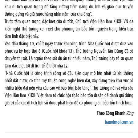
khu di tích quan trọng để tăng cường tiềm năng du lịch và giáo dục truyền
thống dựng và giữ nước hàng nhìn năm của cha ông".
Trước tầm quan trọng đặc biệt của di tích, Chủ tịch Viện Hàn lâm KHXH VN đã
kiến nghị Thủ tướng xem xét cho phương án bảo tồn nguyên trạng kiến trúc
tâm linh đặc biệt này.
Vào đầu tháng 10, chỉ ít ngày trước khi công trình Nhà Quốc hội được đưa vào
phục vụ kỳ họp thứ 8 (Quốc hội khóa 13), Thủ tướng Nguyễn Tấn Dũng đã có
chuyến thị sát. Là người theo sát dự án từ nhiều năm, Thủ tướng bày tỏ sự quan
tâm đặc biệt tới di tích tế lễ thời nhà Lý.
"Nhà Quốc hội là công trình công sở đầu tiên quy mô lớn nhất từ khi thống
nhất đất nước, có tính mỹ thuật, công nghệ hiện đại, xây dựng trên khu vực có
nhiều triều đại nên yêu cầu cao về bảo tồn, bảo tàng", Thủ tướng nói và yêu cầu
Viện Hàn lâm KHXH Việt Nam tổ chức hội thảo bảo tồn di sản để đánh giá đúng
giá trị của các di tích lịch sử được phát hiện để có phương án bảo tồn thích hợp.
Theo Công Khanh
Zing
hanoimoi.com.vn