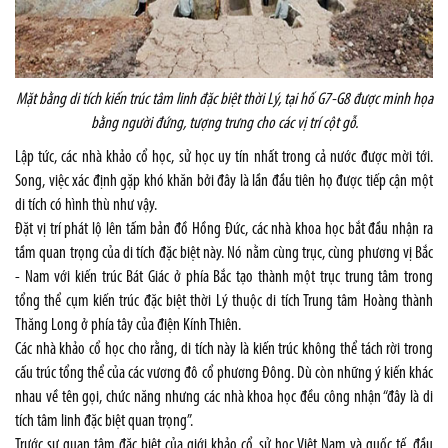
Mặt bằng di tích kiến trúc tâm linh đặc biệt thời Lý, tại hố G7-G8 được minh họa
bằng người đứng, tượng trưng cho các vị trí cột gỗ.
Lập tức, các nhà khảo cổ học, sử học uy tín nhất trong cả nước được mời tới.
Song, việc xác định gặp khó khăn bởi đây là lần đầu tiên họ được tiếp cận một
di tích có hình thù như vậy.
Đặt vị trí phát lộ lên tấm bản đồ Hồng Đức, các nhà khoa học bắt đầu nhận ra
tầm quan trọng của di tích đặc biệt này. Nó nằm cùng trục, cùng phương vị Bắc
- Nam với kiến trúc Bát Giác ở phía Bắc tạo thành một trục trung tâm trong
tổng thể cụm kiến trúc đặc biệt thời Lý thuộc di tích Trung tâm Hoàng thành
Thăng Long ở phía tây của điện Kính Thiên.
Các nhà khảo cổ học cho rằng, di tích này là kiến trúc không thể tách rời trong
cấu trúc tổng thể của các vương đô cổ phương Đông. Dù còn những ý kiến khác
nhau về tên gọi, chức năng nhưng các nhà khoa học đều công nhận “đây là di
tích tâm linh đặc biệt quan trọng”.
Trước sự quan tâm đặc biệt của giới khảo cổ, sử học Việt Nam và quốc tế, đầu