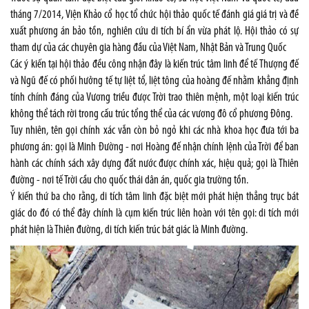
tháng 7/2014, Viện Khảo cổ học tổ chức hội thảo quốc tế đánh giá giá trị và đề
xuất phương án bảo tồn, nghiên cứu di tích bí ẩn vừa phát lộ. Hội thảo có sự
tham dự của các chuyên gia hàng đầu của Việt Nam, Nhật Bản và Trung Quốc
Các ý kiến tại hội thảo đều công nhận đây là kiến trúc tâm linh để tế Thượng đế
và Ngũ đế có phối hưởng tế tự liệt tổ, liệt tông của hoàng đế nhằm khẳng định
tính chính đáng của Vương triều được Trời trao thiên mệnh, một loại kiến trúc
không thể tách rời trong cấu trúc tổng thể của các vương đô cổ phương Đông.
Tuy nhiên, tên gọi chính xác vẫn còn bỏ ngỏ khi các nhà khoa học đưa tới ba
phương án: gọi là Minh Đường - nơi Hoàng đế nhận chính lệnh của Trời để ban
hành các chính sách xây dựng đất nước được chính xác, hiệu quả; gọi là Thiên
đường - nơi tế Trời cầu cho quốc thái dân án, quốc gia trường tồn.
Ý kiến thứ ba cho rằng, di tích tâm linh đặc biệt mới phát hiện thẳng trục bát
giác do đó có thể đây chính là cụm kiến trúc liên hoàn với tên gọi: di tích mới
phát hiện là Thiên đường, di tích kiến trúc bát giác là Minh đường.