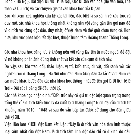
Long - Hà Nội), Đại diện UBND TP.Hà Nội, Cục Di sản Văn hóa (Bộ Văn hóa, Thể
thao và Du lịch) và các chuyên gia tư vấn khoa học của Dự án.
Sau khi xem xét, nghiên cứu kỹ các tài liệu, đặc biệt là so sánh về cấu trúc và
quy mô, các nhà khoa học thống nhất không nên vội vàng gắn tên gọi nào đó
vì di tích vô cùng độc đáo, duy nhất, ở Việt Nam và thế giới chưa từng có. Hơn
nữa, khu vực phát hiện rất đặc biệt, thuộc Trung tâm Hoàng thành Thăng Long.
Các nhà khoa học cũng lưu ý không nên vội vàng lấy tên từ nước ngoài để đặt
vì nó không phản ánh đúng tính chất và kết cấu của cụm di tích này.
Do vậy, sau khi trao đổi, thảo luận, vị trí, kiến trúc, di vật, đối sánh với các
nghiên cứu ở Thăng Long - Hà Nội như đàn Nam Giao, đàn Xã Tắc ở Việt Nam và
các nước khác, bước đầu các nhà khoa học thống nhất đề tên gọi là Di tích tế lễ
Trời - Đất của Hoàng đế đầu thời Lý.
Các nhà khoa học nhận định: “Kiến trúc này có giá trị đặc biệt quan trọng trong
tổng thể của di tích kiến trúc Lý đã xuất lộ ở Thăng Long”. Niên đại của di tích từ
khoảng năm 1010 - 1048 và sau đó vẫn tiếp tục được sử dụng cho đến giữa
thế kỷ XII.
Viện Hàn lâm KHXH Việt Nam kết luận: “Đây là di tích văn hóa tâm linh thuộc
loại sớm nhất của Việt Nam, là di tích tâm linh độc đáo chỉ có ở kinh đô đầu