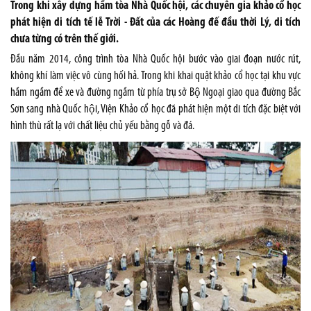
Trong khi xây dựng hầm tòa Nhà Quốc hội, các chuyên gia khảo cổ học
phát hiện di tích tế lễ Trời - Đất của các Hoàng đế đầu thời Lý, di tích
chưa từng có trên thế giới.
Đầu năm 2014, công trình tòa Nhà Quốc hội bước vào giai đoạn nước rút,
không khí làm việc vô cùng hối hả. Trong khi khai quật khảo cổ học tại khu vực
hầm ngầm để xe và đường ngầm từ phía trụ sở Bộ Ngoại giao qua đường Bắc
Sơn sang nhà Quốc hội, Viện Khảo cổ học đã phát hiện một di tích đặc biệt với
hình thù rất lạ với chất liệu chủ yếu bằng gỗ và đá.