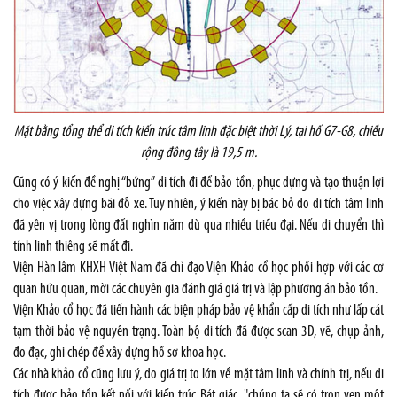
Mặt bằng tổng thể di tích kiến trúc tâm linh đặc biệt thời Lý, tại hố G7-G8, chiều
rộng đông tây là 19,5 m.
Cũng có ý kiến đề nghị “bứng” di tích đi để bảo tồn, phục dựng và tạo thuận lợi
cho việc xây dựng bãi đỗ xe. Tuy nhiên, ý kiến này bị bác bỏ do di tích tâm linh
đã yên vị trong lòng đất nghìn năm dù qua nhiều triều đại. Nếu di chuyển thì
tính linh thiêng sẽ mất đi.
Viện Hàn lâm KHXH Việt Nam đã chỉ đạo Viện Khảo cổ học phối hợp với các cơ
quan hữu quan, mời các chuyên gia đánh giá giá trị và lập phương án bảo tồn.
Viện Khảo cổ học đã tiến hành các biện pháp bảo vệ khẩn cấp di tích như lấp cát
tạm thời bảo vệ nguyên trạng. Toàn bộ di tích đã được scan 3D, vẽ, chụp ảnh,
đo đạc, ghi chép để xây dựng hồ sơ khoa học.
Các nhà khảo cổ cũng lưu ý, do giá trị to lớn về mặt tâm linh và chính trị, nếu di
tích được bảo tồn kết nối với kiến trúc Bát giác, "chúng ta sẽ có trọn vẹn một