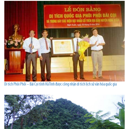
Di tích Phôi Phối – Bãi Cọi tỉnh Hà Tĩnh được công nhận di tích lịch sử văn hóa quốc gia