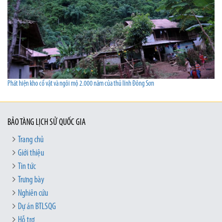
Phát hiện kho cổ vật và ngôi mộ 2.000 năm của thủ lĩnh Đông Sơn
BẢO TÀNG LỊCH SỬ QUỐC GIA
Trang chủ
Giới thiệu
Tin tức
Trưng bày
Nghiên cứu
Dự án BTLSQG
Hỗ trợ