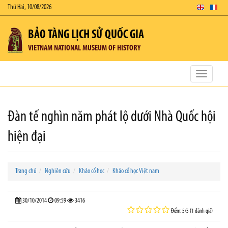
Thứ Hai, 10/08/2026
BẢO TÀNG LỊCH SỬ QUỐC GIA
VIETNAM NATIONAL MUSEUM OF HISTORY
Toggle
navigatio
Đàn tế nghìn năm phát lộ dưới Nhà Quốc hội
hiện đại
Trang chủ
Nghiên cứu
Khảo cổ học
Khảo cổ học Việt nam
30/10/2014
09:59
3416
Điểm: 5/5 (1 đánh giá)