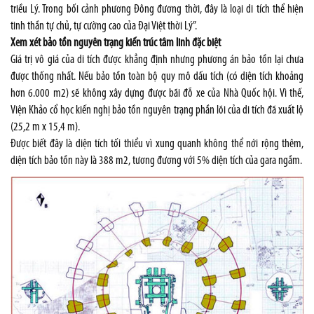
triều Lý. Trong bối cảnh phương Đông đương thời, đây là loại di tích thể hiện
tinh thần tự chủ, tự cường cao của Đại Việt thời Lý”.
Xem xét bảo tồn nguyên trạng kiến trúc tâm linh đặc biệt
Giá trị vô giá của di tích được khẳng định nhưng phương án bảo tồn lại chưa
được thống nhất. Nếu bảo tồn toàn bộ quy mô dấu tích (có diện tích khoảng
hơn 6.000 m2) sẽ không xây dựng được bãi đỗ xe của Nhà Quốc hội. Vì thế,
Viện Khảo cổ học kiến nghị bảo tồn nguyên trạng phần lõi của di tích đã xuất lộ
(25,2 m x 15,4 m).
Được biết đây là diện tích tối thiểu vì xung quanh không thể nới rộng thêm,
diện tích bảo tồn này là 388 m2, tương đương với 5% diện tích của gara ngầm.