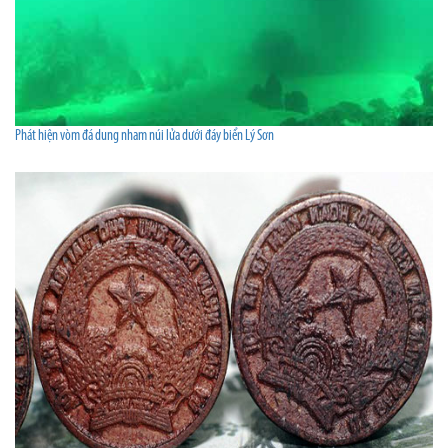
Phát hiện vòm đá dung nham núi lửa dưới đáy biển Lý Sơn