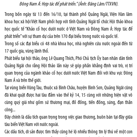
Đông Nam Á: Hợp tác để phát triển.” (Ảnh: Đăng Lâm/TTXVN).
Trong bốn ngày từ 13 đến 16/10, tại thành phố Quảng Ngãi, Viện Hàn lâm
khoa học xã hội Việt Nam phối hợp với tỉnh Quảng Ngãi tổ chức Hội thảo khoa
học quốc tế “Khảo cổ học dưới nước ở Việt Nam và Đông Nam Á: Hợp tác để
phát triển” với sự tham dự của trên 170 đại biểu trong nước và quốc tế.
Trong số các đại biểu có 48 nhà khoa học, nhà nghiên cứu nước ngoài đến từ
17 quốc gia, vùng lãnh thổ.
Phát biểu tại hội thảo, ông Lê Quang Thích, Phó Chủ tịch Ủy ban nhân dân tỉnh
Quảng Ngãi cho rằng Hội thảo lần này sẽ góp phần khẳng định vai trò, vị trí
quan trọng của ngành khảo cổ học dưới nước Việt Nam đối với khu vực Đông
Nam Á và trên thế giới.
Tại vùng biển Vũng Tàu, thuộc xã Bình Châu, huyện Bình Sơn, Quảng Ngãi cũng
đã khai quật được hai tàu đắm vào thế kỷ 14, 15 cùng với những hiện vật vô
cùng quý giá như gốm sứ thương mại, đồ đồng, tiền đồng, súng, đạn thần
công...
Đây chính là dấu tích quan trọng trong việc giao thương, buôn bán tại đây giữa
tàu biển Việt Nam với nước ngoài.
Các dấu tích, di sản được tìm thấy cũng hé lộ nhiều thông tin lý thú về một con