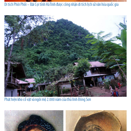
Di tích Phôi Phối – Bãi Cọi tỉnh Hà Tĩnh được công nhận di tích lịch sử văn hóa quốc gia
Phát hiện kho cổ vật và ngôi mộ 2.000 năm của thủ lĩnh Đông Sơn