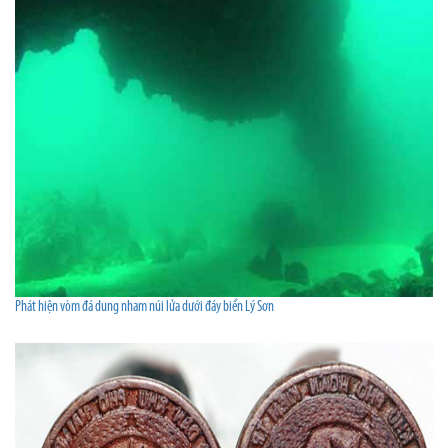
Phát hiện vòm đá dung nham núi lửa dưới đáy biển Lý Sơn