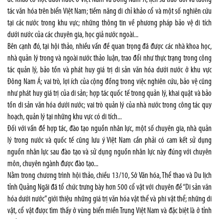
tác văn hóa trên biển Việt Nam; tiềm năng di chỉ khảo cổ và một số nghiên cứu
tại các nước trong khu vực; những thông tin về phương pháp bảo vệ di tích
dưới nước của các chuyên gia, học giả nước ngoài...
Bên cạnh đó, tại hội thảo, nhiều vấn đề quan trọng đã được các nhà khoa học,
nhà quản lý trong và ngoài nước thảo luận, trao đổi như thực trạng trong công
tác quản lý, bảo tồn và phát huy giá trị di sản văn hóa dưới nước ở khu vực
Đông Nam Á; vai trò, lợi ích của cộng đồng trong việc nghiên cứu, bảo vệ cũng
như phát huy giá trị của di sản; hợp tác quốc tế trong quản lý, khai quật và bảo
tồn di sản văn hóa dưới nước; vai trò quản lý của nhà nước trong công tác quy
hoạch, quản lý tại những khu vực có di tích...
Đối với vấn đề hợp tác, đào tạo nguồn nhân lực, một số chuyên gia, nhà quản
lý trong nước và quốc tế cũng lưu ý Việt Nam cần phải có cam kết sử dụng
nguồn nhân lực sau đào tạo và sử dụng nguồn nhân lực này đúng với chuyên
môn, chuyên ngành được đào tạo...
Nằm trong chương trình hội thảo, chiều 13/10, Sở Văn hóa, Thể thao và Du lịch
tỉnh Quảng Ngãi đã tổ chức trưng bày hơn 500 cổ vật với chuyên đề “Di sản văn
hóa dưới nước” giới thiệu những giá trị văn hóa vật thể và phi vật thể; những di
vật, cổ vật được tìm thấy ở vùng biển miền Trung Việt Nam và đặc biệt là ở tỉnh