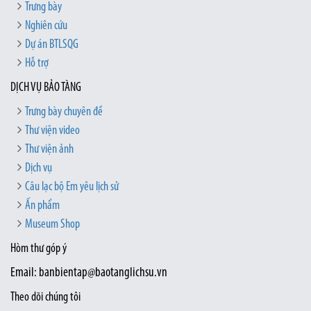
Trưng bày
Nghiên cứu
Dự án BTLSQG
Hỗ trợ
DỊCH VỤ BẢO TÀNG
Trưng bày chuyên đề
Thư viện video
Thư viện ảnh
Dịch vụ
Câu lạc bộ Em yêu lịch sử
Ấn phẩm
Museum Shop
Hòm thư góp ý
Email: banbientap@baotanglichsu.vn
Theo dõi chúng tôi