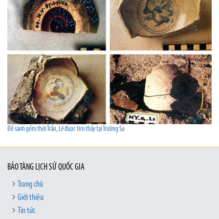
Đồ sành gốm thời Trần, Lê được tìm thấy tại Trường Sa
BẢO TÀNG LỊCH SỬ QUỐC GIA
Trang chủ
Giới thiệu
Tin tức