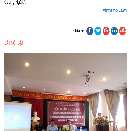
Quảng Ngãi./.
vietnamplus.vn
Chia sẻ:
BÀI NỔI BẬT