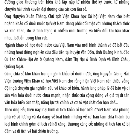
đường giao thương trên biển khá tấp nập từ nhiều thế kỷ trước, từ những
chuyến hải trình xuyên đại dương của các con tàu cổ.
Ông Nguyễn Xuân Thắng, Chủ tịch Viện Khoa học Xã hội Việt Nam cho biết
ngành khảo cổ dưới nước tại Việt Nam đang phải đối mặt với những thách thức
và khó khăn, đó là tình trạng ô nhiễm môi trường và biến đổi khí hậu khác
nhau, bất ổn trong khu vực.
Ngành khảo cổ học dưới nước của Việt Nam vừa mới hình thành và đã bắt đầu
những hoạt động nghiên cứu đầu tiên tại huyện Vân Đồn, tỉnh Quảng Ninh, đảo
Cù Lao Chàm-Hội An ở Quảng Nam, đầm Thị Nại ở Bình Định và Bình Châu,
Quảng Ngãi.
Cùng chia sẻ khó khăn trong ngành khảo cổ dưới nước, ông Nguyễn Giang Hải,
Viện trưởng Viện Khảo cổ học Việt Nam cho rằng hiện Việt Nam còn thiếu vắng
đội ngũ chuyên gia nghiên cứu về khảo cổ biển, hành lang pháp lý để bảo vệ di
sản văn hóa dưới nước chưa mạnh; nhận thức của cộng đồng về giá trị di sản
văn hóa biển còn thấp, năng lực tài chính và cơ sở vật chất còn hạn chế...
Theo ông Hải, hiện nay loại hình di tích khảo cổ học biển ở Việt Nam khá phong
phú về số lượng và đa dạng về loại hình nhưng về cơ bản tạm chia thành ba
loại hình chính gồm di tích về hải cảng, thương cảng cổ; những di tích tàu cổ bị
đắm và di tích về hải chiến trường.