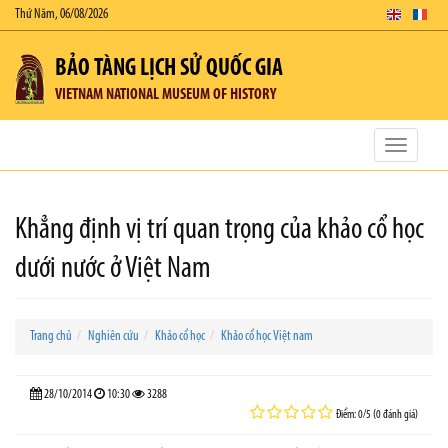
Thứ Năm, 06/08/2026
BẢO TÀNG LỊCH SỬ QUỐC GIA
VIETNAM NATIONAL MUSEUM OF HISTORY
Toggle
navigatio
Khẳng định vị trí quan trọng của khảo cổ học
dưới nước ở Việt Nam
Trang chủ
Nghiên cứu
Khảo cổ học
Khảo cổ học Việt nam
28/10/2014
10:30
3288
Điểm: 0/5 (0 đánh giá)