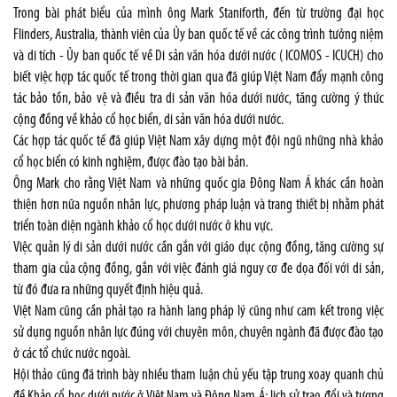
Trong bài phát biểu của mình ông Mark Staniforth, đến từ trường đại học
Flinders, Australia, thành viên của Ủy ban quốc tế về các công trình tưởng niệm
và di tích - Ủy ban quốc tế về Di sản văn hóa dưới nước ( ICOMOS - ICUCH) cho
biết việc hợp tác quốc tế trong thời gian qua đã giúp Việt Nam đẩy mạnh công
tác bảo tồn, bảo vệ và điều tra di sản văn hóa dưới nước, tăng cường ý thức
cộng đồng về khảo cổ học biển, di sản văn hóa dưới nước.
Các hợp tác quốc tế đã giúp Việt Nam xây dựng một đội ngũ những nhà khảo
cổ học biển có kinh nghiệm, được đào tạo bài bản.
Ông Mark cho rằng Việt Nam và những quốc gia Đông Nam Á khác cần hoàn
thiện hơn nữa nguồn nhân lực, phương pháp luận và trang thiết bị nhằm phát
triển toàn diện ngành khảo cổ học dưới nước ở khu vực.
Việc quản lý di sản dưới nước cần gắn với giáo dục cộng đồng, tăng cường sự
tham gia của cộng đồng, gắn với việc đánh giá nguy cơ đe dọa đối với di sản,
từ đó đưa ra những quyết định hiệu quả.
Việt Nam cũng cần phải tạo ra hành lang pháp lý cũng như cam kết trong việc
sử dụng nguồn nhân lực đúng với chuyên môn, chuyên ngành đã được đào tạo
ở các tổ chức nước ngoài.
Hội thảo cũng đã trình bày nhiều tham luận chủ yếu tập trung xoay quanh chủ
đề Khảo cổ học dưới nước ở Việt Nam và Đông Nam Á; lịch sử trao đổi và tương