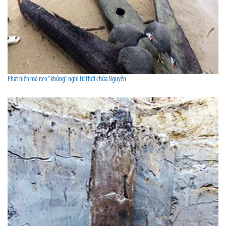
Phát hiện mỏ neo “khủng” nghi từ thời chúa Nguyễn