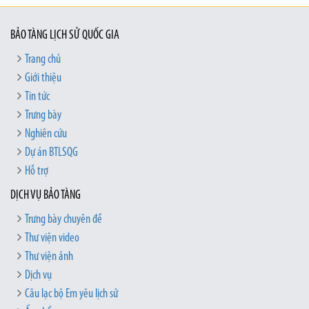
BẢO TÀNG LỊCH SỬ QUỐC GIA
Trang chủ
Giới thiệu
Tin tức
Trưng bày
Nghiên cứu
Dự án BTLSQG
Hỗ trợ
DỊCH VỤ BẢO TÀNG
Trưng bày chuyên đề
Thư viện video
Thư viện ảnh
Dịch vụ
Câu lạc bộ Em yêu lịch sử