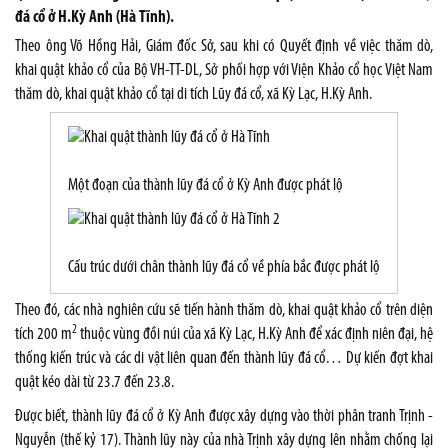
đá cổ ở H.Kỳ Anh (Hà Tĩnh).
Theo ông Võ Hồng Hải, Giám đốc Sở, sau khi có Quyết định về việc thăm dò,
khai quật khảo cổ của Bộ VH-TT-DL, Sở phối hợp với Viện Khảo cổ học Việt Nam
thăm dò, khai quật khảo cổ tại di tích Lũy đá cổ, xã Kỳ Lạc, H.Kỳ Anh.
Một đoạn của thành lũy đá cổ ở Kỳ Anh được phát lộ
Cấu trúc dưới chân thành lũy đá cổ về phía bắc được phát lộ
Theo đó, các nhà nghiên cứu sẽ tiến hành thăm dò, khai quật khảo cổ trên diện
2
tích 200 m
thuộc vùng đồi núi của xã Kỳ Lạc, H.Kỳ Anh để xác định niên đại, hệ
thống kiến trúc và các di vật liên quan đến thành lũy đá cổ… Dự kiến đợt khai
quật kéo dài từ 23.7 đến 23.8.
Được biết, thành lũy đá cổ ở Kỳ Anh được xây dựng vào thời phân tranh Trịnh -
Nguyễn (thế kỷ 17). Thành lũy này của nhà Trịnh xây dựng lên nhằm chống lại