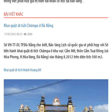
trong việc phát huy giá trị hiện vật khảo cổ học tại bảo tàng”.
BÀI VIẾT KHÁC
Khai quật di tích Chămpa ở Đà Nẵng
17/07/2012 09:21
2900
Sở VH-TT-DL TP.Đà Nẵng cho biết, Bảo tàng Lịch sử quốc gia sẽ phối hợp với Sở
tiến hành khai quật di tích Chămpa ở khu vực Cẩm Mít, thôn Cẩm Toại Đông (xã
Hòa Phong, H.Hòa Vang, Đà Nẵng) vào tháng 8.2012 trên diện tích 500 m2.
Khai quật di tích thành Hoàng Đế