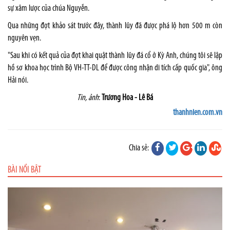
sự xâm lược của chúa Nguyễn.
Qua những đợt khảo sát trước đây, thành lũy đã được phá lộ hơn 500 m còn
nguyên vẹn.
"Sau khi có kết quả của đợt khai quật thành lũy đá cổ ở Kỳ Anh, chúng tôi sẽ lập
hồ sơ khoa học trình Bộ VH-TT-DL để được công nhận di tích cấp quốc gia", ông
Hải nói.
Tin, ảnh
:
Trương Hoa - Lê Bá
thanhnien.com.vn
Chia sẻ:
BÀI NỔI BẬT