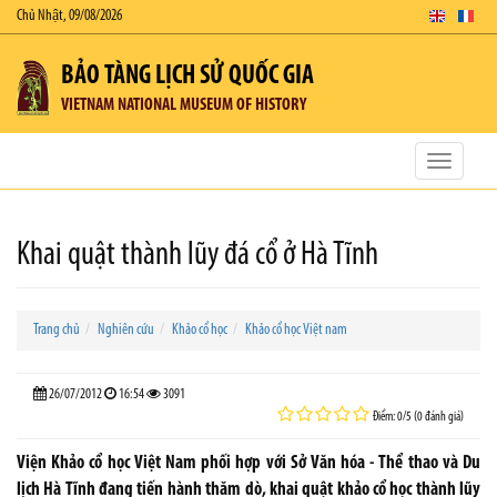
Chủ Nhật, 09/08/2026
BẢO TÀNG LỊCH SỬ QUỐC GIA
VIETNAM NATIONAL MUSEUM OF HISTORY
Toggle
navigatio
Khai quật thành lũy đá cổ ở Hà Tĩnh
Trang chủ
Nghiên cứu
Khảo cổ học
Khảo cổ học Việt nam
26/07/2012
16:54
3091
Điểm: 0/5 (0 đánh giá)
Viện Khảo cổ học Việt Nam phối hợp với Sở Văn hóa - Thể thao và Du
lịch Hà Tĩnh đang tiến hành thăm dò, khai quật khảo cổ học thành lũy