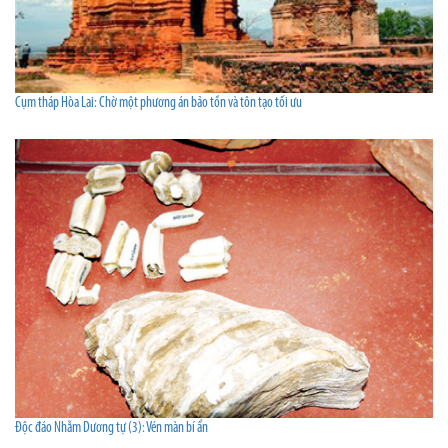
Cụm tháp Hòa Lai: Chờ một phương án bảo tồn và tôn tạo tối ưu
Độc đáo Nhẫm Dương tự (3): Vén màn bí ẩn