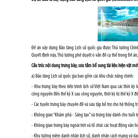
Đề án xây dựng Bảo tàng Lịch sử quốc gia được Thủ tướng Chí
Quyết định này, Thủ tướng phê duyệt 6 vấn đề cụ thể trong Đề án;
Cấu trúc nội dung trưng bày, sưu tầm bổ sung tài liệu hiện vật m
a) Bảo tàng Lịch sử quốc gia bao gồm các khu chức năng chính:
- Khu trưng bày theo tiến trình lịch sử Việt Nam qua các thời kỳ lớ
công nguyên đến thế kỷ X sau công nguyên, thời kỳ từ thế kỷ X đến
- Các tuyến trưng bày chuyên đề và sưu tập bổ trợ cho hệ thống trư
- Không gian “Khám phá - Sáng tạo” và trưng bày dành cho tuổi tr
- Không gian trưng bày ngoài trời và tổ chức các hoạt động văn h
- Khu tưởng niệm danh nhân lịch sử, danh nhân cách mạng và danh