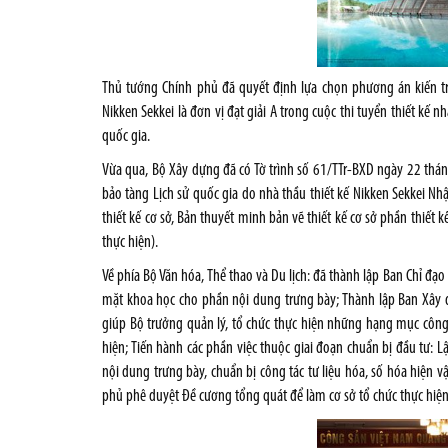
Thủ tướng Chính phủ đã quyết định lựa chọn phương án kiến tr
Nikken Sekkei là đơn vị đạt giải A trong cuộc thi tuyển thiết kế n
quốc gia.
Vừa qua, Bộ Xây dựng đã có Tờ trình số 61/TTr-BXD ngày 22 th
bảo tàng Lịch sử quốc gia do nhà thầu thiết kế Nikken Sekkei Nh
thiết kế cơ sở, Bản thuyết minh bản vẽ thiết kế cơ sở phần thiết 
thực hiện).
Về phía Bộ Văn hóa, Thể thao và Du lịch: đã thành lập Ban Chỉ đạ
mặt khoa học cho phần nội dung trưng bày; Thành lập Ban Xây 
giúp Bộ trưởng quản lý, tổ chức thực hiện những hạng mục côn
hiện; Tiến hành các phần việc thuộc giai đoạn chuẩn bị đầu tư: L
nội dung trưng bày, chuẩn bị công tác tư liệu hóa, số hóa hiện vậ
phủ phê duyệt Đề cương tổng quát để làm cơ sở tổ chức thực hiện 