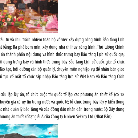
ầu tư và chịu trách nhiệm toàn bộ về việc xây dựng công trình Bảo tàng Lịch
t bằng; Rà phá bom mìn, xây dựng nhà chỉ huy công trình. Thủ tướng Chính
 án thành phần nội dung và hình thức trưng bày Bảo tàng Lịch sử quốc gia;
i dung trưng bày và hình thức trưng bày Bảo tàng Lịch sử quốc gia; tổ chức
n đào tạo, bồi dưỡng cán bộ quản lý, chuyên môn nghiệp vụ để nhận bàn giao
hủ tục về mặt tổ chức sáp nhập Bảo tàng lịch sử Việt Nam và Bảo tàng Cách
cứu lập Dự án; tổ chức cuộc thi quốc tế lập các phương án thiết kế (có 18
uyên gia có uy tín trong nước và quốc tế; tổ chức trưng bày lấy ý kiến đóng
 các nhà quản lý bảo tàng và của đông đảo nhân dân trong nước; Bộ Xây dựng
ương án thiết kếđạt giải A của Công ty Nikken Sekkey Ltd (Nhật Bản)