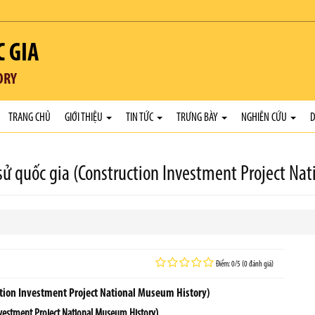
C GIA
ORY
TRANG CHỦ
GIỚI THIỆU
TIN TỨC
TRƯNG BÀY
NGHIÊN CỨU
D
sử quốc gia (Construction Investment Project Na
Điểm: 0/5 (0 đánh giá)
ction Investment Project National Museum History)
nvestment Project National Museum History)