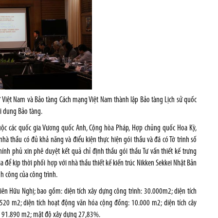
ử Việt Nam và Bảo tàng Cách mạng Việt Nam thành lập Bảo tàng Lịch sử quốc
i dung Bảo tàng.
huộc các quốc gia Vương quốc Anh, Cộng hòa Pháp, Hợp chủng quốc Hoa Kỳ,
hà thầu có đủ khả năng và điểu kiện thực hiện gói thầu và đã có Tờ trình số
h phủ xin phê duyệt kết quả chỉ định thầu gói thầu Tư vấn thiết kế trưng
ia để kịp thời phối hợp với nhà thầu thiết kế kiến trúc Nikken Sekkei Nhật Bản
h công của công trình.
ên Hữu Nghị; bao gồm: diện tích xây dựng công trình: 30.000m2; diện tích
520 m2; diện tích hoạt động văn hóa cộng đồng: 10.000 m2; diện tích cây
n: 91.890 m2; mật độ xây dựng 27,83%.