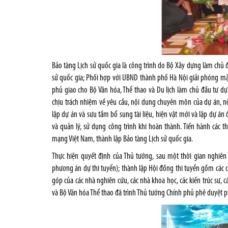
Bảo tàng Lịch sử quốc gia là công trình do Bộ Xây dựng làm chủ đ
sử quốc gia; Phối hợp với UBND thành phố Hà Nội giải phóng mặ
phủ giao cho Bộ Văn hóa, Thể thao và Du lịch làm chủ đầu tư dự
chịu trách nhiệm về yêu cầu, nội dung chuyên môn của dự án, nộ
lập dự án và sưu tầm bổ sung tài liệu, hiện vật mới và lập dự á
và quản lý, sử dụng công trình khi hoàn thành. Tiến hành các t
mạng Việt Nam, thành lập Bảo tàng Lịch sử quốc gia.
Thực hiện quyết định của Thủ tướng, sau một thời gian nghiên 
phương án dự thi tuyển); thành lập Hội đồng thi tuyển gồm các ch
góp của các nhà nghiên cứu, các nhà khoa học, các kiến trúc sư,
và Bộ Văn hóa Thể thao đã trình Thủ tướng Chính phủ phê duyệt ph