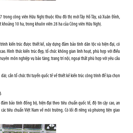
 7 trong công viên Hữu Nghị thuộc Khu đô thị mới Tây Hồ Tây, xã Xuân Đỉnh,
t khoảng 10 ha, trong khuôn viên 28 ha của Công viên Hữu Nghị.
trình kiến trúc được thiết kế, xây dựng đảm bảo tính dân tộc và hiện đại, có
ao. Hình thức kiến trúc đẹp, tổ chức không gian linh hoạt, phù hợp với điều
huyên môn nghiệp vụ bảo tàng; trang trí nội, ngoại thất phù hợp với yêu cầu
 dài; cần tổ chức thi tuyển quốc tế về thiết kế kiến trúc công trình để lựa chọn
g.
h đảm bảo tính đồng bộ, hiện đại theo tiêu chuẩn quốc tế, độ tin cậy cao, an
 các tiêu chuẩn Việt Nam về môi trường. Có lối đi riêng và phương tiện giao