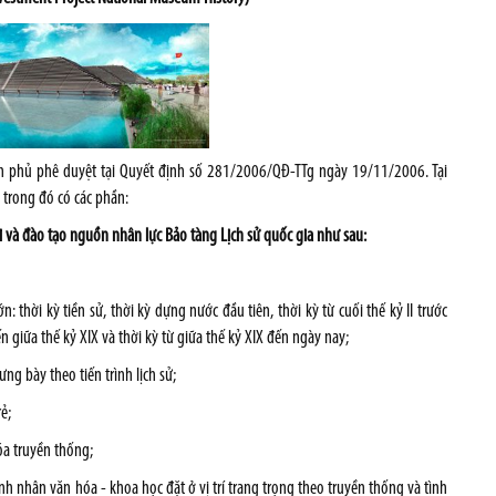
nh phủ phê duyệt tại Quyết định số 281/2006/QĐ-TTg ngày 19/11/2006. Tại
 trong đó có các phần:
ới và đào tạo nguồn nhân lực Bảo tàng Lịch sử quốc gia
như sau
:
n: thời kỳ tiền sử, thời kỳ dựng nước đầu tiên, thời kỳ từ cuối thế kỷ II trước
 giữa thế kỷ XIX và thời kỳ từ giữa thế kỷ XIX đến ngày nay;
ng bày theo tiến trình lịch sử;
ẻ;
óa truyền thống;
 nhân văn hóa - khoa học đặt ở vị trí trang trọng theo truyền thống và tình