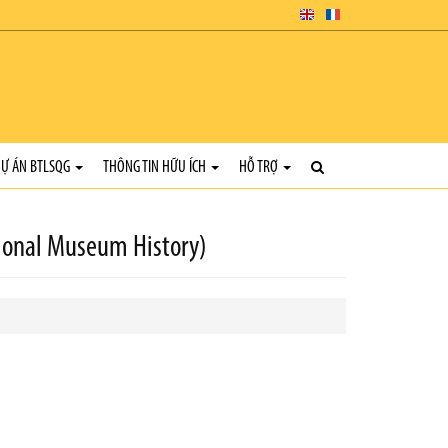
Ự ÁN BTLSQG
THÔNG TIN HỮU ÍCH
HỖ TRỢ
tional Museum History)