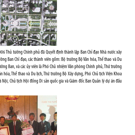
006 Thủ tướng Chính phủ đã Quyết định thành lập Ban Chỉ đạo Nhà nước xây
ởng Ban Chỉ đạo, các thành viên gồm: Bộ trưởng Bộ Văn hóa, Thể thao và Du
rưởng Ban, và các ủy viên là Phó Chủ nhiệm Văn phòng Chính phủ, Thứ trưởng
ăn hóa, Thể thao và Du lịch, Thứ trưởng Bộ Xây dựng, Phó Chủ tịch Viện Khoa
 Nội, Chủ tịch Hội đồng Di sản quốc gia và Giám đốc Ban Quản lý dự án đầu