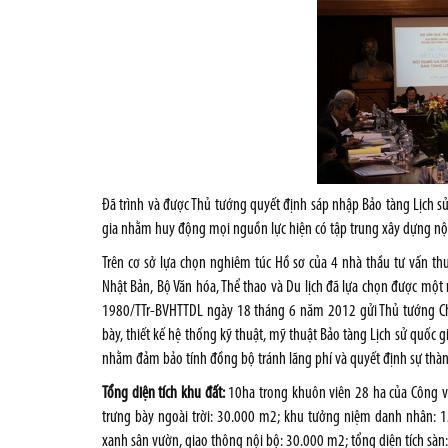
Đã trình và được Thủ tướng quyết định sáp nhập Bảo tàng Lịch s
gia nhằm huy động mọi nguồn lực hiện có tập trung xây dựng nộ
Trên cơ sở lựa chọn nghiêm túc Hồ sơ của 4 nhà thầu tư vấn t
Nhật Bản, Bộ Văn hóa, Thể thao và Du lịch đã lựa chọn được một n
1980/TTr-BVHTTDL ngày 18 tháng 6 năm 2012 gửi Thủ tướng Chín
bày, thiết kế hệ thống kỹ thuật, mỹ thuật Bảo tàng Lịch sử quốc g
nhằm đảm bảo tính đồng bộ tránh lãng phí và quyết định sự thàn
Tổng diện tích khu đất:
10ha trong khuôn viên 28 ha của Công vi
trưng bày ngoài trời: 30.000 m2; khu tưởng niệm danh nhân: 1
xanh sân vườn, giao thông nội bộ: 30.000 m2; tổng diện tích sà