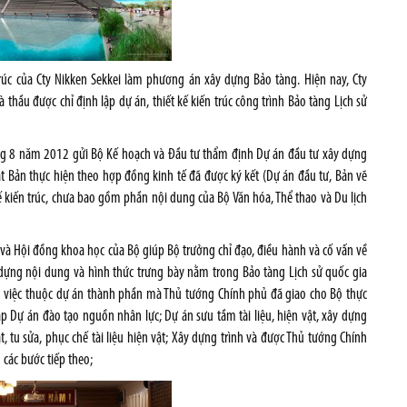
úc của Cty Nikken Sekkei làm phương án xây dựng Bảo tàng. Hiện nay, Cty
hà thầu được chỉ định lập dự án, thiết kế kiến trúc công trình Bảo tàng Lịch sử
áng 8 năm 2012 gửi Bộ Kế hoạch và Đầu tư thẩm định Dự án đầu tư xây dựng
ật Bản thực hiện theo hợp đồng kinh tế đã được ký kết (Dự án đầu tư, Bản vẽ
kế kiến trúc, chưa bao gồm phần nội dung của Bộ Văn hóa, Thể thao và Du lịch
o và Hội đồng khoa học của Bộ giúp Bộ trưởng chỉ đạo, điều hành và cố vấn về
dựng nội dung và hình thức trưng bày nằm trong Bảo tàng Lịch sử quốc gia
g việc thuộc dự án thành phần mà Thủ tướng Chính phủ đã giao cho Bộ thực
ập Dự án đào tạo nguồn nhân lực; Dự án sưu tầm tài liệu, hiện vật, xây dựng
t, tu sửa, phục chế tài liệu hiện vật; Xây dựng trình và được Thủ tướng Chính
các bước tiếp theo;