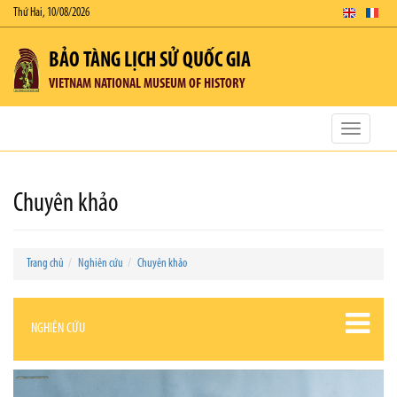
Thứ Hai, 10/08/2026
BẢO TÀNG LỊCH SỬ QUỐC GIA
VIETNAM NATIONAL MUSEUM OF HISTORY
Toggle
navigatio
Chuyên khảo
Trang chủ
Nghiên cứu
Chuyên khảo
NGHIÊN CỨU