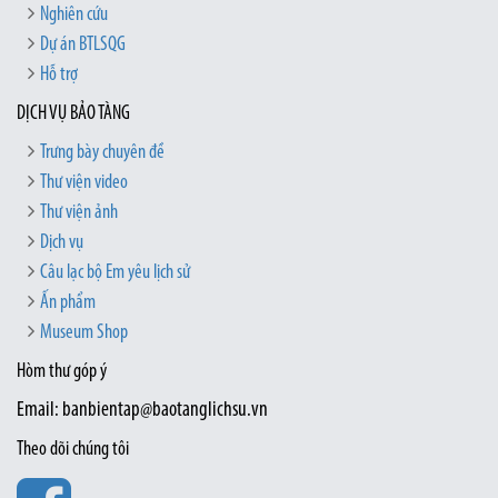
Nghiên cứu
Dự án BTLSQG
Hỗ trợ
DỊCH VỤ BẢO TÀNG
Trưng bày chuyên đề
Thư viện video
Thư viện ảnh
Dịch vụ
Câu lạc bộ Em yêu lịch sử
Ấn phẩm
Museum Shop
Hòm thư góp ý
Email: banbientap@baotanglichsu.vn
Theo dõi chúng tôi