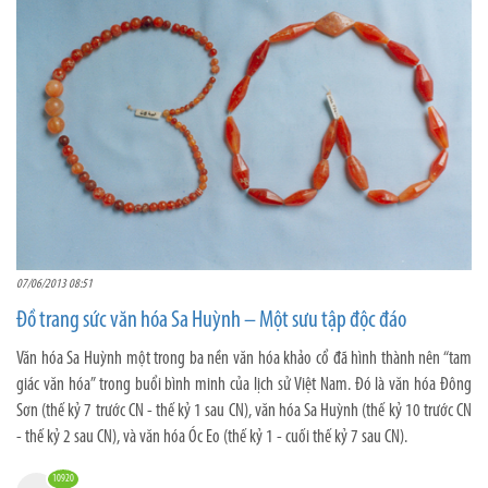
07/06/2013 08:51
Đồ trang sức văn hóa Sa Huỳnh – Một sưu tập độc đáo
Văn hóa Sa Huỳnh một trong ba nền văn hóa khảo cổ đã hình thành nên “tam
giác văn hóa” trong buổi bình minh của lịch sử Việt Nam. Đó là văn hóa Đông
Sơn (thế kỷ 7 trước CN - thế kỷ 1 sau CN), văn hóa Sa Huỳnh (thế kỷ 10 trước CN
- thế kỷ 2 sau CN), và văn hóa Óc Eo (thế kỷ 1 - cuối thế kỷ 7 sau CN).
10920