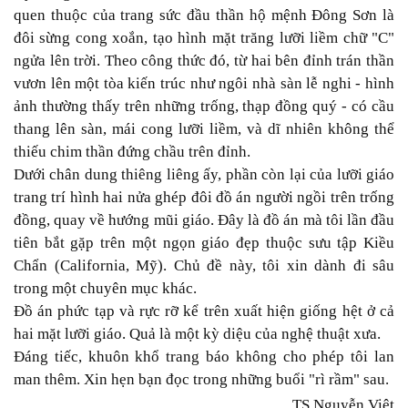
quen thuộc của trang sức đầu thần hộ mệnh Đông Sơn là
đôi sừng cong xoắn, tạo hình mặt trăng lưỡi liềm chữ "C"
ngửa lên trời. Theo công thức đó, từ hai bên đỉnh trán thần
vươn lên một tòa kiến trúc như ngôi nhà sàn lễ nghi - hình
ảnh thường thấy trên những trống, thạp đồng quý - có cầu
thang lên sàn, mái cong lưỡi liềm, và dĩ nhiên không thể
thiếu chim thần đứng chầu trên đỉnh.
Dưới chân dung thiêng liêng ấy, phần còn lại của lưỡi giáo
trang trí hình hai nửa ghép đôi đồ án người ngồi trên trống
đồng, quay về hướng mũi giáo. Đây là đồ án mà tôi lần đầu
tiên bắt gặp trên một ngọn giáo đẹp thuộc sưu tập Kiều
Chẩn (California, Mỹ). Chủ đề này, tôi xin dành đi sâu
trong một chuyên mục khác.
Đồ án phức tạp và rực rỡ kể trên xuất hiện giống hệt ở cả
hai mặt lưỡi giáo. Quả là một kỳ diệu của nghệ thuật xưa.
Đáng tiếc, khuôn khổ trang báo không cho phép tôi lan
man thêm. Xin hẹn bạn đọc trong những buổi "rì rầm" sau.
TS Nguyễn Việt