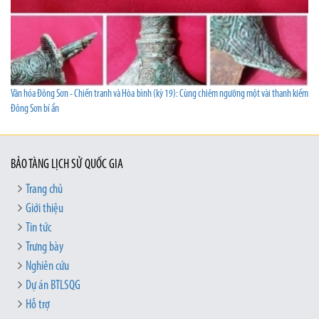
Văn hóa Đông Sơn - Chiến tranh và Hòa bình (kỳ 19): Cùng chiêm ngưỡng một vài thanh kiếm
Đông Sơn bí ẩn
BẢO TÀNG LỊCH SỬ QUỐC GIA
Trang chủ
Giới thiệu
Tin tức
Trưng bày
Nghiên cứu
Dự án BTLSQG
Hỗ trợ