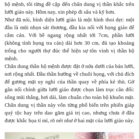
hộ mệnh, tôi từng đề cập đến chân dung vị thần khắc trên
lưỡi giáo này. Hôm nay, xin phép đi sâu và kỹ hơn.
Như đã nói, bình diện lưỡi giáo là một hình thoi dẹt: một
đầu là mũi nhọn sát thương, đầu kia nối với họng giáo để
cắm cán. Với bề ngang rộng nhất tới 7cm, phần lưỡi
(không tính họng tra cán) dài hơn 30 cm, đủ tạo khoảng
trống cho người thợ đúc thể hiện sự tôn vinh vị thần hộ
mệnh.
Chân dung thần hộ mệnh được đặt ở nửa dưới của bản lưỡi,
nơi rộng nhất. Đầu thần hướng về chuôi họng, với chủ đích
để gương mặt uy nghi của thần quay về phía kẻ thù. Gờ
gân nổi chính giữa lưỡi giáo được chọn làm trục cân đối:
sống mũi thẳng, hơi dài, làm chuẩn cho toàn bộ khuôn mặt.
Chân dung vị thần này vốn từng phổ biến trên phiến giáp
quý tộc hay trên dao găm giá trị cao, nhưng chưa ở đâu
được khắc họa tỉ mỉ, rõ nét như ở hai mặt của lưỡi giáo này.