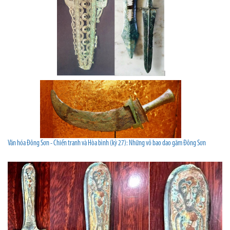
Văn hóa Đông Sơn - Chiến tranh và Hòa bình (kỳ 27): Những vỏ bao dao găm Đông Sơn