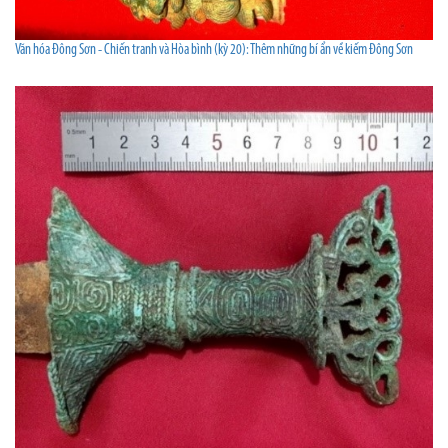
Văn hóa Đông Sơn - Chiến tranh và Hòa bình (kỳ 20): Thêm những bí ẩn về kiếm Đông Sơn