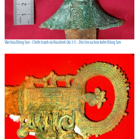
Văn hóa Đông Sơn - Chiến tranh và Hòa bình (kỳ 21) - Dõi tìm xa hơn kiếm Đông Sơn