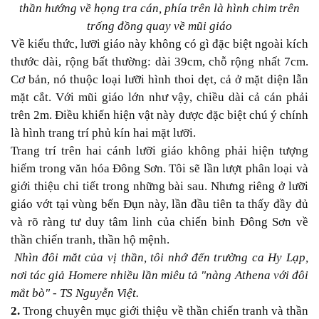
thần hướng về họng tra cán, phía trên là hình chim trên
trống đồng quay về mũi giáo
Về kiểu thức, lưỡi giáo này không có gì đặc biệt ngoài kích
thước dài, rộng bất thường: dài 39cm, chỗ rộng nhất 7cm.
Cơ bản, nó thuộc loại lưỡi hình thoi dẹt, cả ở mặt diện lẫn
mặt cắt. Với mũi giáo lớn như vậy, chiều dài cả cán phải
trên 2m. Điều khiến hiện vật này được đặc biệt chú ý chính
là hình trang trí phủ kín hai mặt lưỡi.
Trang trí trên hai cánh lưỡi giáo không phải hiện tượng
hiếm trong văn hóa Đông Sơn. Tôi sẽ lần lượt phân loại và
giới thiệu chi tiết trong những bài sau. Nhưng riêng ở lưỡi
giáo vớt tại vùng bến Đụn này, lần đầu tiên ta thấy đầy đủ
và rõ ràng tư duy tâm linh của chiến binh Đông Sơn về
thần chiến tranh, thần hộ mệnh.
Nhìn đôi mắt của vị thần, tôi nhớ đến trường ca Hy Lạp,
nơi tác giả Homere nhiều lần miêu tả "nàng Athena với đôi
mắt bò" - TS Nguyễn Việt.
2.
Trong chuyên mục giới thiệu về thần chiến tranh và thần