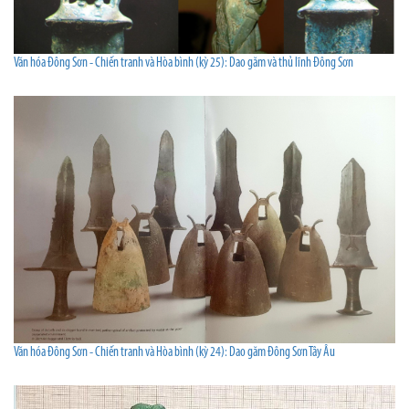
Văn hóa Đông Sơn - Chiến tranh và Hòa bình (kỳ 25): Dao găm và thủ lĩnh Đông Sơn
Văn hóa Đông Sơn - Chiến tranh và Hòa bình (kỳ 24): Dao găm Đông Sơn Tây Âu