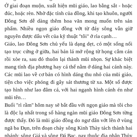
Ở giai đoạn muộn, xuất hiện mũi giáo, lao bằng sắt - hoặc
đúc, hoặc rèn. Nhờ đặc tính của đồng, khi tạo khuôn, người
Đông Sơn dễ dàng thêm hoa văn mong muốn trên sản
phẩm. Nhiều ngọn giáo đồng vớt từ đáy sông vẫn giữ
nguyên được dấu vết của kỹ thuật "tôi" ở rìa cạnh…
Giáo, lao Đông Sơn chủ yếu là dạng dẹt, có một sống nổi
tạo trục cứng ở giữa, hai bản lá mở rộng từ họng cắm cán
rồi xòe ra, sau đó thuôn lại thành mũi nhọn. Sự khác biệt
mang tính địa phương hay cá thể nằm ở dáng hai cánh này.
Các mũi lao về cơ bản có hình dáng thu nhỏ của mũi giáo,
tiện cho việc phóng đi gây sát thương từ xa. Một số được
tạo hình như lao đâm cá, với hai ngạnh hình cánh én như
mũi tên…
Buổi "rì rầm" hôm nay sẽ bắt đầu với ngọn giáo mà tôi cho
là độc lạ nhất trong số hàng ngàn mũi giáo Đông Sơn từng
được thấy. Đó là mũi giáo đồng do ngư dân vớt lên ở vùng
ngã ba Đụn, trên đoạn chảy sông Kinh Thày tách thành hai
nhánh: sông Giá và sông Đá Bạc, nay thuộc địa phận Thủy