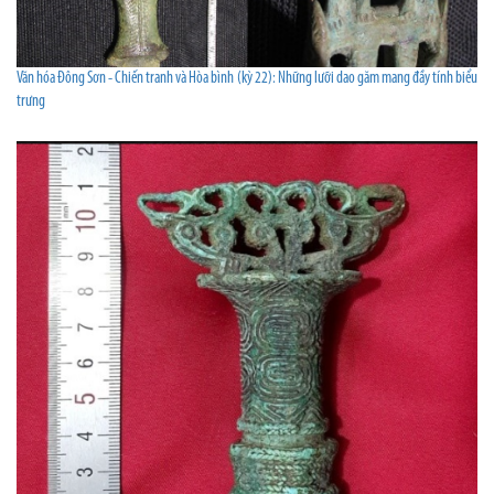
Văn hóa Đông Sơn - Chiến tranh và Hòa bình (kỳ 22): Những lưỡi dao găm mang đầy tính biểu
trưng