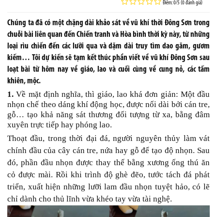
Điểm: 0/5 (0 đánh giá)
Chúng ta đã có một chặng dài khảo sát về vũ khí thời Đông Sơn trong
chuỗi bài liên quan đến Chiến tranh và Hòa bình thời kỳ này, từ những
loại rìu chiến đến các lưỡi qua và dặm dài truy tìm dao găm, gươm
kiếm… Tôi dự kiến sẽ tạm kết thúc phần viết về vũ khí Đông Sơn sau
loạt bài từ hôm nay về giáo, lao và cuối cùng về cung nỏ, các tấm
khiên, mộc.
1.
Về mặt định nghĩa, thì giáo, lao khá đơn giản: Một đầu
nhọn chế theo dáng khí động học, được nối dài bởi cán tre,
gỗ… tạo khả năng sát thương đối tượng từ xa, bằng đâm
xuyên trực tiếp hay phóng lao.
Thoạt đầu, trong thời đại đá, người nguyên thủy làm vát
chính đầu của cây cán tre, nứa hay gỗ để tạo độ nhọn. Sau
đó, phần đầu nhọn được thay thế bằng xương ống thú ăn
cỏ được mài. Rồi khi trình độ ghè đẽo, tước tách đá phát
triển, xuất hiện những lưỡi lam đầu nhọn tuyệt hảo, có lẽ
chỉ dành cho thủ lĩnh vừa khéo tay vừa tài nghệ.