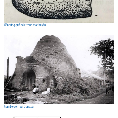
Về những quả bầu trong mộ thuyền
Xóm Lò Gốm Sài Gòn xưa