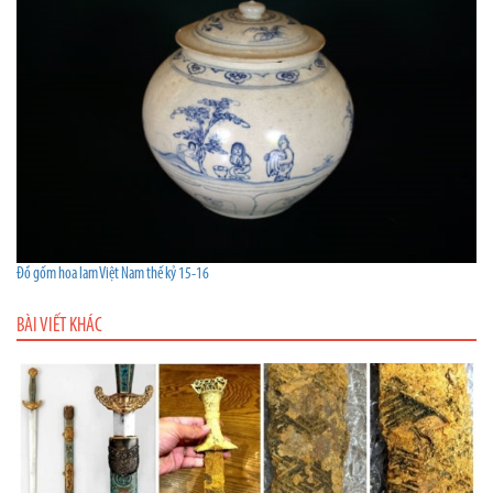
Đồ gốm hoa lam Việt Nam thế kỷ 15-16
BÀI VIẾT KHÁC