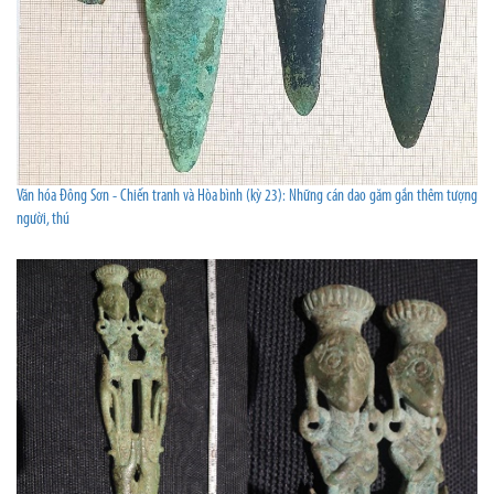
Văn hóa Đông Sơn - Chiến tranh và Hòa bình (kỳ 23): Những cán dao găm gắn thêm tượng
người, thú