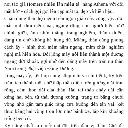
nơi tác giả Homere nhiều lần miêu tả "nàng Athena với đôi
mắt bò" - cách gọi gợi lên cặp mắt to, đẹp và hiền hậu.
Chân dung thần hộ mệnh trên ngọn giáo này cũng vậy: đôi
mắt hình thoi mềm mại, ngang rộng, con ngươi hiền từ ở
chính giữa, ánh nhìn thẳng, trang nghiêm, thánh thiện,
đáng tin chứ không hề hung dữ. Miệng thần cùng phong
cách ấy - hình thoi mềm nằm ngang, mím chặt, nghiêm
nghị mà hiền hòa. Đôi lông mày nối liền thành một đường
ngang dứt khoát, gợi nhớ đến dáng mày trên trán nữ thần
Nara trong Phật viện Đồng Dương.
Lông mày ấy, kết hợp cùng sống mũi và chi tiết lạ kỳ trên
trán, tạo thành một chữ thập thần diệu trên gương mặt trán
rộng, cằm thon dài của thần. Hai tai thần chảy dài cân
xứng hai bên, từ thái dương xuống, trang trí bằng chuỗi
vòng nhỏ gắn tam giác răng cưa buông đến tận vai, kết
thúc bằng hai vòng tròn lớn như bánh xe, lấp kín khoảng
trống bên cổ.
Kỳ công nhất là chiếc mũ đội trên đầu vị thần. Chủ đề