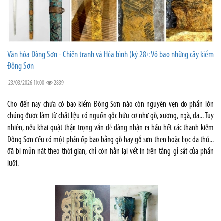
Văn hóa Đông Sơn - Chiến tranh và Hòa bình (kỳ 28): Vỏ bao những cây kiếm
Đông Sơn
23/03/2026 10:00
2839
Cho đến nay chưa có bao kiếm Đông Sơn nào còn nguyên vẹn do phần lớn
chúng được làm từ chất liệu có nguồn gốc hữu cơ như gỗ, xương, ngà, da... Tuy
nhiên, nếu khai quật thận trọng vẫn dễ dàng nhận ra hầu hết các thanh kiếm
Đông Sơn đều có một phần ốp bao bằng gỗ hay gỗ sơn then hoặc bọc da thú...
đã bị mủn nát theo thời gian, chỉ còn hằn lại vết in trên tầng gỉ sắt của phần
lưỡi.