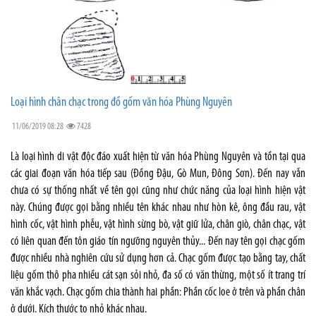
Loại hình chân chạc trong đồ gốm văn hóa Phùng Nguyên
11/06/2019 08:28
7428
Là loại hình di vật độc đáo xuất hiện từ văn hóa Phùng Nguyên và tồn tại qua
các giai đoạn văn hóa tiếp sau (Đồng Đậu, Gò Mun, Đông Sơn). Đến nay vẫn
chưa có sự thống nhất về tên gọi cũng như chức năng của loại hình hiện vật
này. Chúng được gọi bằng nhiều tên khác nhau như hòn kê, ông đầu rau, vật
hình cốc, vật hình phễu, vật hình sừng bò, vật giữ lửa, chân giò, chân chạc, vật
có liên quan đến tôn giáo tín ngưỡng nguyên thủy... Đến nay tên gọi chạc gốm
được nhiều nhà nghiên cứu sử dụng hơn cả. Chạc gốm được tạo bằng tay, chất
liệu gốm thô pha nhiều cát sạn sỏi nhỏ, đa số có văn thừng, một số ít trang trí
văn khắc vạch. Chạc gốm chia thành hai phần: Phần cốc loe ở trên và phần chân
ở dưới. Kích thước to nhỏ khác nhau.