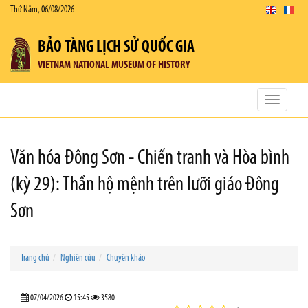
Thứ Năm, 06/08/2026
BẢO TÀNG LỊCH SỬ QUỐC GIA
VIETNAM NATIONAL MUSEUM OF HISTORY
Toggle
navigatio
Văn hóa Đông Sơn - Chiến tranh và Hòa bình
(kỳ 29): Thần hộ mệnh trên lưỡi giáo Đông
Sơn
Trang chủ
Nghiên cứu
Chuyên khảo
07/04/2026
15:45
3580