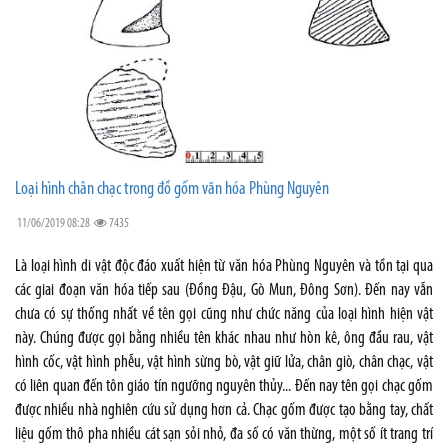
Loại hình chân chạc trong đồ gốm văn hóa Phùng Nguyên
11/06/2019 08:28
7435
Là loại hình di vật độc đáo xuất hiện từ văn hóa Phùng Nguyên và tồn tại qua
các giai đoạn văn hóa tiếp sau (Đồng Đậu, Gò Mun, Đông Sơn). Đến nay vẫn
chưa có sự thống nhất về tên gọi cũng như chức năng của loại hình hiện vật
này. Chúng được gọi bằng nhiều tên khác nhau như hòn kê, ông đầu rau, vật
hình cốc, vật hình phễu, vật hình sừng bò, vật giữ lửa, chân giò, chân chạc, vật
có liên quan đến tôn giáo tín ngưỡng nguyên thủy... Đến nay tên gọi chạc gốm
được nhiều nhà nghiên cứu sử dụng hơn cả. Chạc gốm được tạo bằng tay, chất
liệu gốm thô pha nhiều cát sạn sỏi nhỏ, đa số có văn thừng, một số ít trang trí