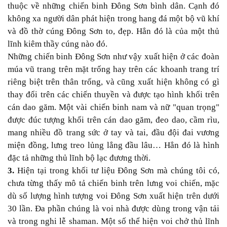
thuộc về những chiến binh Đông Sơn bình dân. Cạnh đó
không xa người dân phát hiện trong hang đá một bộ vũ khí
và đồ thờ cúng Đông Sơn to, đẹp. Hẳn đó là của một thủ
lĩnh kiêm thầy cúng nào đó.
Những chiến binh Đông Sơn như vậy xuất hiện ở các đoàn
múa vũ trang trên mặt trống hay trên các khoanh trang trí
riêng biệt trên thân trống, và cũng xuất hiện không có gì
thay đổi trên các chiến thuyền và được tạo hình khối trên
cán dao găm. Một vài chiến binh nam và nữ "quan trọng"
được đúc tượng khối trên cán dao găm, đeo dao, cầm rìu,
mang nhiều đồ trang sức ở tay và tai, đầu đội đai vương
miện đồng, lưng treo lủng lẳng đầu lâu… Hẳn đó là hình
đặc tả những thủ lĩnh bộ lạc đương thời.
3.
Hiện tại trong khối tư liệu Đông Sơn mà chúng tôi có,
chưa từng thấy mô tả chiến binh trên lưng voi chiến, mặc
dù số lượng hình tượng voi Đông Sơn xuất hiện trên dưới
30 lần. Đa phần chúng là voi nhà được dùng trong vận tải
và trong nghi lễ shaman. Một số thể hiện voi chở thủ lĩnh