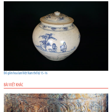
Đồ gốm hoa lam Việt Nam thế kỷ 15-16
BÀI VIẾT KHÁC