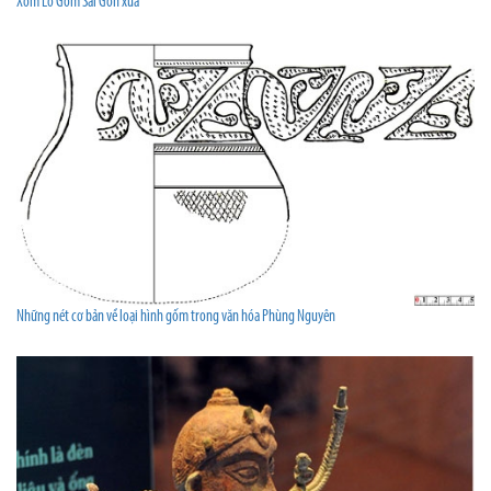
Xóm Lò Gốm Sài Gòn xưa
Những nét cơ bản về loại hình gốm trong văn hóa Phùng Nguyên