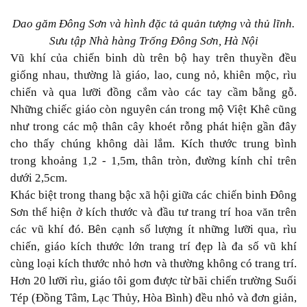
Dao găm Đông Sơn và hình đặc tả quản tượng và thủ lĩnh.
Sưu tập Nhà hàng Trống Đông Sơn, Hà Nội
Vũ khí của chiến binh dù trên bộ hay trên thuyền đều
giống nhau, thường là giáo, lao, cung nỏ, khiên mộc, rìu
chiến và qua lưỡi đồng cắm vào các tay cầm bằng gỗ.
Những chiếc giáo còn nguyên cán trong mộ Việt Khê cũng
như trong các mộ thân cây khoét rỗng phát hiện gần đây
cho thấy chúng không dài lắm. Kích thước trung bình
trong khoảng 1,2 - 1,5m, thân tròn, đường kính chỉ trên
dưới 2,5cm.
Khác biệt trong thang bậc xã hội giữa các chiến binh Đông
Sơn thể hiện ở kích thước và đầu tư trang trí hoa văn trên
các vũ khí đó. Bên cạnh số lượng ít những lưỡi qua, rìu
chiến, giáo kích thước lớn trang trí đẹp là đa số vũ khí
cùng loại kích thước nhỏ hơn và thường không có trang trí.
Hơn 20 lưỡi rìu, giáo tôi gom được từ bãi chiến trường Suối
Tép (Đồng Tâm, Lạc Thủy, Hòa Bình) đều nhỏ và đơn giản,