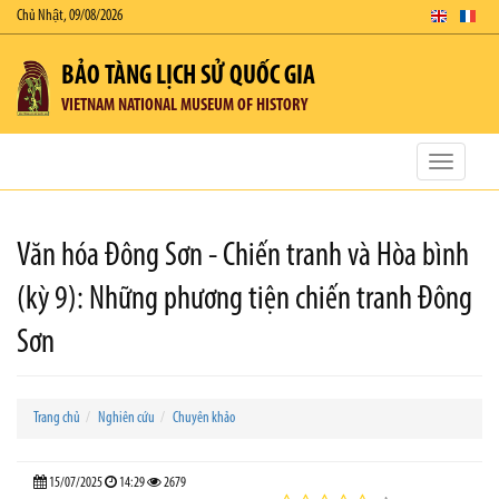
Chủ Nhật, 09/08/2026
BẢO TÀNG LỊCH SỬ QUỐC GIA
VIETNAM NATIONAL MUSEUM OF HISTORY
Toggle
navigatio
Văn hóa Đông Sơn - Chiến tranh và Hòa bình
(kỳ 9): Những phương tiện chiến tranh Đông
Sơn
Trang chủ
Nghiên cứu
Chuyên khảo
15/07/2025
14:29
2679