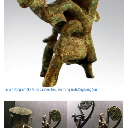
Tạo âm Đông Sơn (kỳ 7): Bộ ba khèn, tiêu, sáo trong âm hưởng Đông Sơn