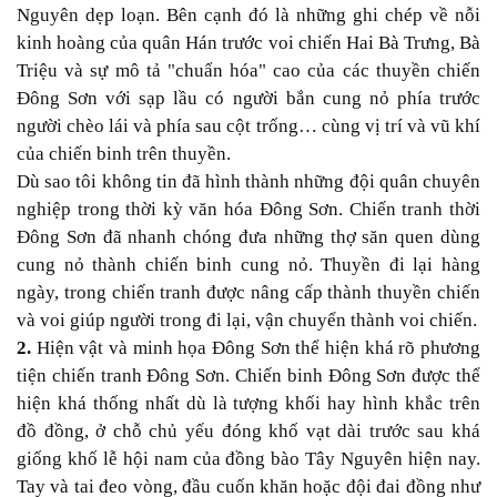
Nguyên dẹp loạn. Bên cạnh đó là những ghi chép về nỗi
kinh hoàng của quân Hán trước voi chiến Hai Bà Trưng, Bà
Triệu và sự mô tả "chuẩn hóa" cao của các thuyền chiến
Đông Sơn với sạp lầu có người bắn cung nỏ phía trước
người chèo lái và phía sau cột trống… cùng vị trí và vũ khí
của chiến binh trên thuyền.
Dù sao tôi không tin đã hình thành những đội quân chuyên
nghiệp trong thời kỳ văn hóa Đông Sơn. Chiến tranh thời
Đông Sơn đã nhanh chóng đưa những thợ săn quen dùng
cung nỏ thành chiến binh cung nỏ. Thuyền đi lại hàng
ngày, trong chiến tranh được nâng cấp thành thuyền chiến
và voi giúp người trong đi lại, vận chuyển thành voi chiến.
2.
Hiện vật và minh họa Đông Sơn thể hiện khá rõ phương
tiện chiến tranh Đông Sơn. Chiến binh Đông Sơn được thể
hiện khá thống nhất dù là tượng khối hay hình khắc trên
đồ đồng, ở chỗ chủ yếu đóng khố vạt dài trước sau khá
giống khố lễ hội nam của đồng bào Tây Nguyên hiện nay.
Tay và tai đeo vòng, đầu cuốn khăn hoặc đội đai đồng như