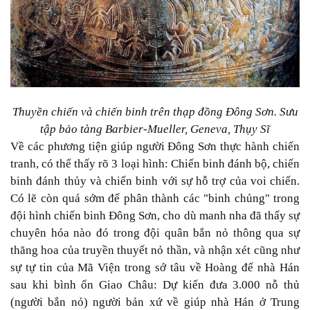
Thuyền chiến và chiến binh trên thạp đồng Đông Sơn. Sưu
tập bảo tàng Barbier-Mueller, Geneva, Thụy Sĩ
Về các phương tiện giúp người Đông Sơn thực hành chiến
tranh, có thể thấy rõ 3 loại hình: Chiến binh đánh bộ, chiến
binh đánh thủy và chiến binh với sự hỗ trợ của voi chiến.
Có lẽ còn quá sớm để phân thành các "binh chủng" trong
đội hình chiến binh Đông Sơn, cho dù manh nha đã thấy sự
chuyên hóa nào đó trong đội quân bắn nỏ thông qua sự
thăng hoa của truyền thuyết nỏ thần, và nhận xét cũng như
sự tự tin của Mã Viện trong sớ tâu về Hoàng đế nhà Hán
sau khi bình ổn Giao Châu: Dự kiến đưa 3.000 nỗ thủ
(người bắn nỏ) người bản xứ về giúp nhà Hán ở Trung