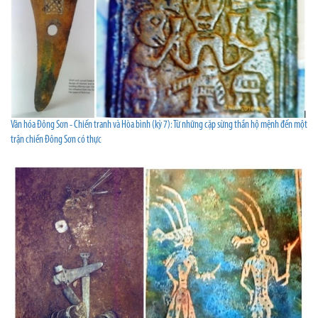
Văn hóa Đông Sơn - Chiến tranh và Hòa bình (kỳ 7): Từ những cặp sừng thần hộ mệnh đến một
trận chiến Đông Sơn có thực