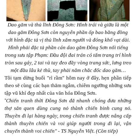
Dao găm và thủ lĩnh Đông Sơn: Hình trái và giữa là một
dao găm Đông Sơn còn nguyên phần ốp bao bằng đồng
với hình đặc tả vị thủ lĩnh xăm người và đóng khố vạt dài.
Hình phải đặc tả phần cán dao găm Đông Sơn nổi tiếng
trong sưu tập Phạm: Đầu đội đai trán có tấm trang trí hình
tròn sau gáy, 2 tai và tay đeo đầy vòng trang sức, lưng treo
một đầu lâu kẻ thù, tay phải nắm chắc đốc dao găm…
Tôi tạm dừng buổi "rì rầm" hôm nay ở đây, hẹn phần tiếp
theo sẽ cùng các bạn thăm ngắm, chiêm ngưỡng những sưu
tập vũ khí đẹp nhất của văn hóa Đông Sơn.
Chiến tranh thời Đông Sơn đã nhanh chóng đưa những
"
thợ săn quen dùng cung nỏ thành chiến binh cung nỏ.
Thuyền đi lại hàng ngày, trong chiến tranh được nâng cấp
thành thuyền chiến và voi giúp người trong đi lại, vận
chuyển thành voi chiến" - TS Nguyễn Việt. (Còn tiếp)