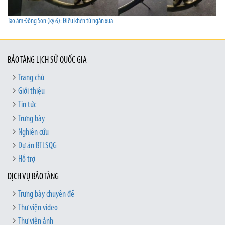
Tạo âm Đông Sơn (kỳ 6): Điệu khèn từ ngàn xưa
BẢO TÀNG LỊCH SỬ QUỐC GIA
Trang chủ
Giới thiệu
Tin tức
Trưng bày
Nghiên cứu
Dự án BTLSQG
Hỗ trợ
DỊCH VỤ BẢO TÀNG
Trưng bày chuyên đề
Thư viện video
Thư viện ảnh