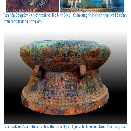
Văn hóa Đông Sơn - Chiến tranh và Hòa bình (kỳ 6): Chân dung thần chiến tranh và hòa bình
trên các qua đồng Đông Sơn
Văn hóa Đông Sơn - Chiến tranh và Hòa bình (kỳ 5): Cận cảnh chiến binh Đông Sơn mang giáp