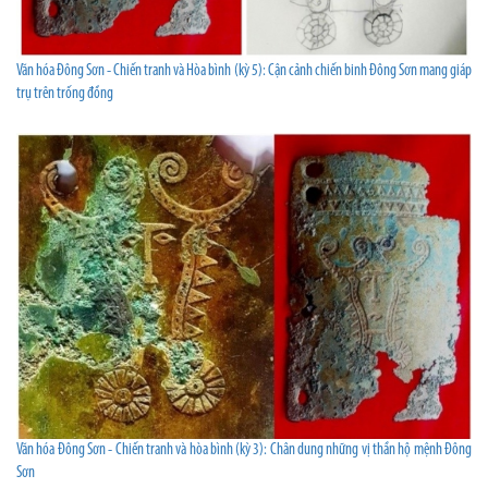
Văn hóa Đông Sơn - Chiến tranh và Hòa bình (kỳ 5): Cận cảnh chiến binh Đông Sơn mang giáp
trụ trên trống đồng
Văn hóa Đông Sơn - Chiến tranh và hòa bình (kỳ 3): Chân dung những vị thần hộ mệnh Đông
Sơn