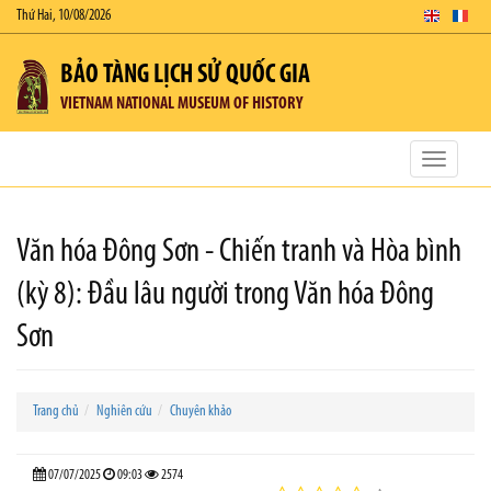
Thứ Hai, 10/08/2026
BẢO TÀNG LỊCH SỬ QUỐC GIA
VIETNAM NATIONAL MUSEUM OF HISTORY
Toggle
navigatio
Văn hóa Đông Sơn - Chiến tranh và Hòa bình
(kỳ 8): Đầu lâu người trong Văn hóa Đông
Sơn
Trang chủ
Nghiên cứu
Chuyên khảo
07/07/2025
09:03
2574