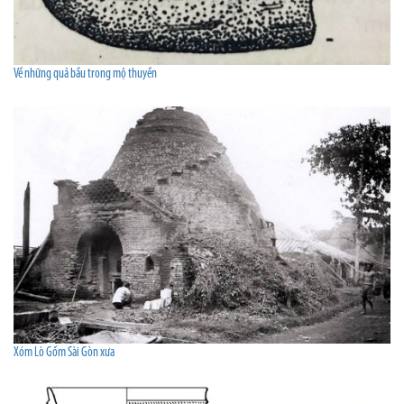
Về những quả bầu trong mộ thuyền
Xóm Lò Gốm Sài Gòn xưa