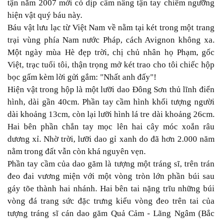
tận năm 2007 mới có dịp cầm nâng tận tay chiêm ngưỡng
hiện vật quý báu này.
Báu vật lưu lạc từ Việt Nam về nằm tại két trong một trang
trại vùng phía Nam nước Pháp, cách Avignon không xa.
Một ngày mùa Hè đẹp trời, chị chủ nhân họ Phạm, gốc
Việt, trạc tuổi tôi, thận trọng mở két trao cho tôi chiếc hộp
bọc gấm kèm lời gửi gắm: "Nhất anh đấy"!
Hiện vật trong hộp là một lưỡi dao Đông Sơn thủ lĩnh điển
hình, dài gần 40cm. Phần tay cầm hình khối tượng người
dài khoảng 13cm, còn lại lưỡi hình lá tre dài khoảng 26cm.
Hai bên phần chắn tay mọc lên hai cây móc xoắn râu
dương xỉ. Nhờ trời, lưỡi dao gỉ xanh do đã hơn 2.000 năm
nằm trong đất vẫn còn khá nguyên vẹn.
Phần tay cầm của dao găm là tượng một tráng sĩ, trên trán
đeo đai vương miện với một vòng tròn lớn phần búi sau
gáy tõe thành hai nhánh. Hai bên tai nặng trĩu những búi
vòng đá trang sức đặc trưng kiểu vòng đeo trên tai của
tượng tráng sĩ cán dao găm Quả Cảm - Lãng Ngâm (Bắc