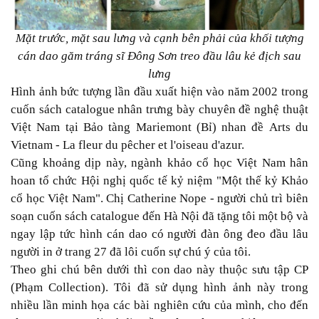
Mặt trước, mặt sau lưng và cạnh bên phải của khối tượng
cán dao găm tráng sĩ Đông Sơn treo đầu lâu kẻ địch sau
lưng
Hình ảnh bức tượng lần đầu xuất hiện vào năm 2002 trong
cuốn sách catalogue nhân trưng bày chuyên đề nghệ thuật
Việt Nam tại Bảo tàng Mariemont (Bỉ) nhan đề Arts du
Vietnam - La fleur du pêcher et l'oiseau d'azur.
Cũng khoảng dịp này, ngành khảo cổ học Việt Nam hân
hoan tổ chức Hội nghị quốc tế kỷ niệm "Một thế kỷ Khảo
cổ học Việt Nam". Chị Catherine Nope - người chủ trì biên
soạn cuốn sách catalogue đến Hà Nội đã tặng tôi một bộ và
ngay lập tức hình cán dao có người đàn ông đeo đầu lâu
người in ở trang 27 đã lôi cuốn sự chú ý của tôi.
Theo ghi chú bên dưới thì con dao này thuộc sưu tập CP
(Phạm Collection). Tôi đã sử dụng hình ảnh này trong
nhiều lần minh họa các bài nghiên cứu của mình, cho đến