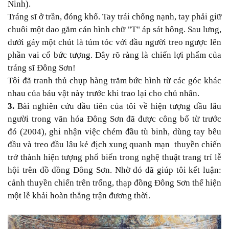
Ninh).
Tráng sĩ ở trần, đóng khố. Tay trái chống nạnh, tay phải giữ
chuôi một dao găm cán hình chữ "T" áp sát hông. Sau lưng,
dưới gáy một chút là túm tóc với đầu người treo ngược lên
phần vai cổ bức tượng. Đây rõ ràng là chiến lợi phẩm của
tráng sĩ Đông Sơn!
Tôi đã tranh thủ chụp hàng trăm bức hình từ các góc khác
nhau của báu vật này trước khi trao lại cho chủ nhân.
3.
Bài nghiên cứu đầu tiên của tôi về hiện tượng đầu lâu
người trong văn hóa Đông Sơn đã được công bố từ trước
đó (2004), ghi nhận việc chém đầu tù binh, dùng tay bêu
đầu và treo đầu lâu kẻ địch xung quanh mạn thuyền chiến
trở thành hiện tượng phổ biến trong nghệ thuật trang trí lễ
hội trên đồ đồng Đông Sơn. Nhờ đó đã giúp tôi kết luận:
cảnh thuyền chiến trên trống, thạp đồng Đông Sơn thể hiện
một lễ khải hoàn thắng trận đương thời.