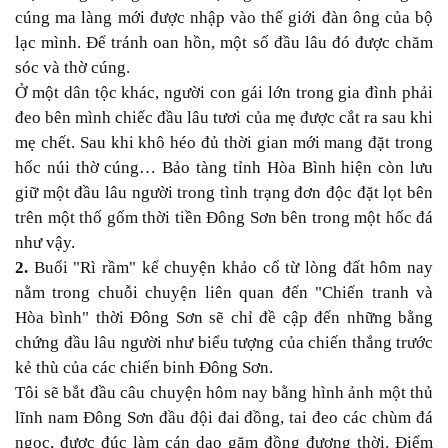
cúng ma làng mới được nhập vào thế giới đàn ông của bộ
lạc mình. Để tránh oan hồn, một số đầu lâu đó được chăm
sóc và thờ cúng.
Ở một dân tộc khác, người con gái lớn trong gia đình phải
đeo bên mình chiếc đầu lâu tươi của mẹ được cắt ra sau khi
mẹ chết. Sau khi khô héo đủ thời gian mới mang đặt trong
hốc núi thờ cúng… Bảo tàng tỉnh Hòa Bình hiện còn lưu
giữ một đầu lâu người trong tình trạng đơn độc đặt lọt bên
trên một thố gốm thời tiền Đông Sơn bên trong một hốc đá
như vậy.
2.
Buổi "Rì rầm" kể chuyện khảo cổ từ lòng đất hôm nay
nằm trong chuỗi chuyện liên quan đến "Chiến tranh và
Hòa bình" thời Đông Sơn sẽ chỉ đề cập đến những bằng
chứng đầu lâu người như biểu tượng của chiến thắng trước
kẻ thù của các chiến binh Đông Sơn.
Tôi sẽ bắt đầu câu chuyện hôm nay bằng hình ảnh một thủ
lĩnh nam Đông Sơn đầu đội đai đồng, tai đeo các chùm đá
ngọc, được đúc làm cán dao găm đồng đương thời. Điểm