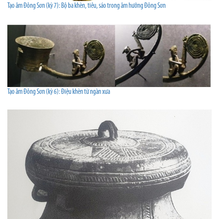
Tạo âm Đông Sơn (kỳ 7): Bộ ba khèn, tiêu, sáo trong âm hưởng Đông Sơn
Tạo âm Đông Sơn (kỳ 6): Điệu khèn từ ngàn xưa