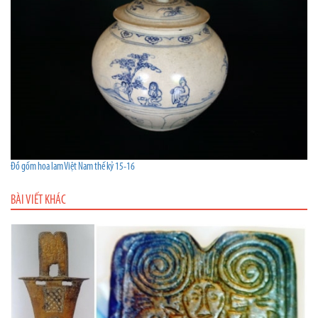
Đồ gốm hoa lam Việt Nam thế kỷ 15-16
BÀI VIẾT KHÁC