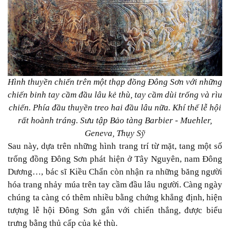
Hình thuyền chiến trên một thạp đồng Đông Sơn với những
chiến binh tay cầm đầu lâu kẻ thù, tay cầm dùi trống và rìu
chiến. Phía đầu thuyền treo hai đầu lâu nữa. Khí thế lễ hội
rất hoành tráng. Sưu tập Bảo tàng Barbier - Muehler,
Geneva, Thụy Sỹ
Sau này, dựa trên những hình trang trí từ mặt, tang một số
trống đồng Đông Sơn phát hiện ở Tây Nguyên, nam Đông
Dương…, bác sĩ Kiều Chẩn còn nhận ra những băng người
hóa trang nhảy múa trên tay cầm đầu lâu người. Càng ngày
chúng ta càng có thêm nhiều bằng chứng khẳng định, hiện
tượng lễ hội Đông Sơn gắn với chiến thắng, được biểu
trưng bằng thủ cấp của kẻ thù.