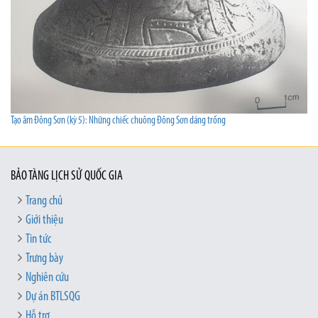
Tạo âm Đông Sơn (kỳ 5): Những chiếc chuông Đông Sơn dáng trống
BẢO TÀNG LỊCH SỬ QUỐC GIA
Trang chủ
Giới thiệu
Tin tức
Trưng bày
Nghiên cứu
Dự án BTLSQG
Hỗ trợ