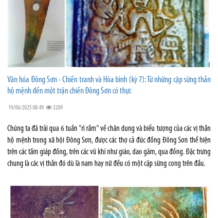
Văn hóa Đông Sơn - Chiến tranh và Hòa bình (kỳ 7): Từ những cặp sừng thần
hộ mệnh đến một trận chiến Đông Sơn có thực
19/06/2025 08:49
3209
Chúng ta đã trải qua 6 tuần "rì rầm" về chân dung và biểu tượng của các vị thần
hộ mệnh trong xã hội Đông Sơn, được các thợ cả đúc đồng Đông Sơn thể hiện
trên các tấm giáp đồng, trên các vũ khí như giáo, dao găm, qua đồng. Đặc trưng
chung là các vị thần đó dù là nam hay nữ đều có một cặp sừng cong trên đầu.