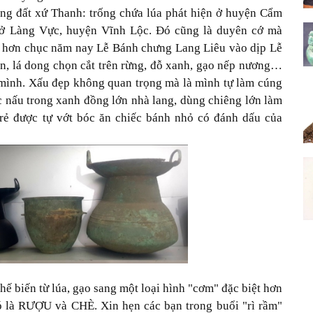
ùng đất xứ Thanh: trống chứa lúa phát hiện ở huyện Cẩm
n ở Làng Vực, huyện Vĩnh Lộc. Đó cũng là duyên cớ mà
 hơn chục năm nay Lễ Bánh chưng Lang Liêu vào dịp Lễ
, lá dong chọn cắt trên rừng, đỗ xanh, gạo nếp nương…
 mình. Xấu đẹp không quan trọng mà là mình tự làm cúng
 nấu trong xanh đồng lớn nhà lang, dùng chiêng lớn làm
trẻ được tự vớt bóc ăn chiếc bánh nhỏ có đánh dấu của
chế biến từ lúa, gạo sang một loại hình "cơm" đặc biệt hơn
ó là RƯỢU và CHÈ. Xin hẹn các bạn trong buổi "rì rầm"