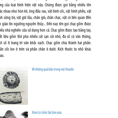
ng của loại hình hiện vật này. Chúng được gọi bằng nhiều tên
ác nhau như hòn kê, ông đầu rau, vật hình cốc, vật hình phễu, vật
nh sừng bò, vật giữ lửa, chân giò, chân chạc, vật có liên quan đến
n giáo tín ngưỡng nguyên thủy... Đến nay tên gọi chạc gốm được
iều nhà nghiên cứu sử dụng hơn cả. Chạc gốm được tạo bằng tay,
ất liệu gốm thô pha nhiều cát sạn sỏi nhỏ, đa số có văn thừng,
t số ít trang trí văn khắc vạch. Chạc gốm chia thành hai phần:
ần cốc loe ở trên và phần chân ở dưới. Kích thước to nhỏ khác
au.
Về những quả bầu trong mộ thuyền
Xóm Lò Gốm Sài Gòn xưa