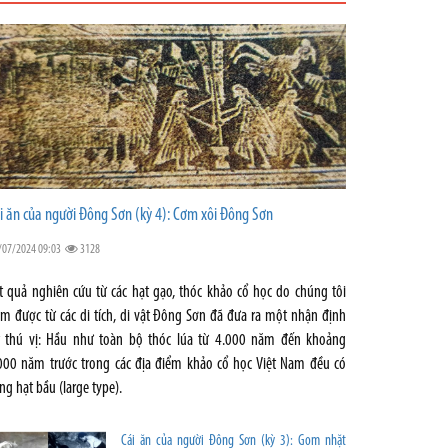
i ăn của người Đông Sơn (kỳ 4): Cơm xôi Đông Sơn
/07/2024 09:03
3128
t quả nghiên cứu từ các hạt gạo, thóc khảo cổ học do chúng tôi
m được từ các di tích, di vật Đông Sơn đã đưa ra một nhận định
t thú vị: Hầu như toàn bộ thóc lúa từ 4.000 năm đến khoảng
000 năm trước trong các địa điểm khảo cổ học Việt Nam đều có
ng hạt bầu (large type).
Cái ăn của người Đông Sơn (kỳ 3): Gom nhặt