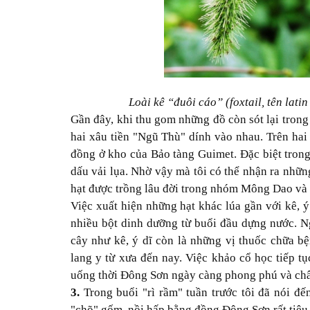
Loài kê “đuôi cáo” (foxtail, tên lati
Gần đây, khi thu gom những đồ còn sót lại tron
hai xâu tiền "Ngũ Thù" dính vào nhau. Trên hai 
đồng ở kho của Bảo tàng Guimet. Đặc biệt tron
dấu vải lụa. Nhờ vậy mà tôi có thể nhận ra nhữn
hạt được trồng lâu đời trong nhóm Mông Dao và 
Việc xuất hiện những hạt khác lúa gần với kê, 
nhiều bột dinh dưỡng từ buổi đầu dựng nước. Ng
cây như kê, ý dĩ còn là những vị thuốc chữa bệ
lang y từ xưa đến nay. Việc khảo cổ học tiếp t
uống thời Đông Sơn ngày càng phong phú và châ
3.
Trong buổi "rì rầm" tuần trước tôi đã nói đ
"chõ" gốm, nồi hấp bằng đồng Đông Sơn rất tiêu 