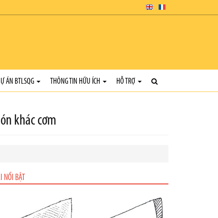
Ự ÁN BTLSQG
THÔNG TIN HỮU ÍCH
HỖ TRỢ
món khác cơm
I NỔI BẬT