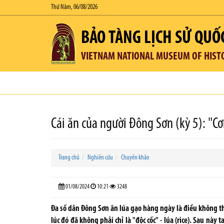
Thứ Năm, 06/08/2026
BẢO TÀNG LỊCH SỬ QUỐ
VIETNAM NATIONAL MUSEUM OF HIST
Cái ăn của người Đông Sơn (kỳ 5): "
Trang chủ
Nghiên cứu
Chuyên khảo
01/08/2024
10:21
3248
Đa số dân Đông Sơn ăn lúa gạo hàng ngày là điều không thể
lúc đó đã không phải chỉ là "độc cốc" - lúa (rice). Sau này