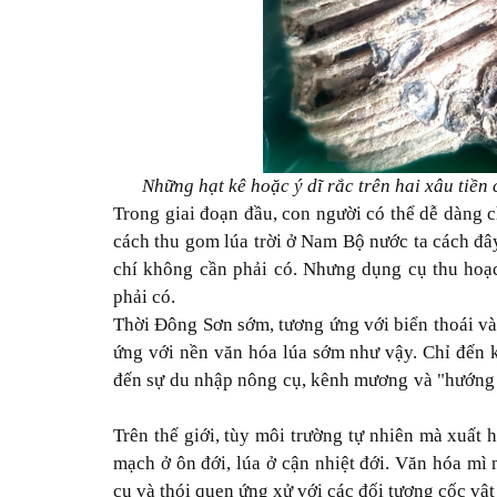
Những hạt kê hoặc ý dĩ rắc trên hai xâu tiề
Trong giai đoạn đầu, con người có thể dễ dàng 
cách thu gom lúa trời ở Nam Bộ nước ta cách đây
chí không cần phải có. Nhưng dụng cụ thu hoạc
phải có.
Thời Đông Sơn sớm, tương ứng với biển thoái và t
ứng với nền văn hóa lúa sớm như vậy. Chỉ đến k
đến sự du nhập nông cụ, kênh mương và "hướng 
Trên thế giới, tùy môi trường tự nhiên mà xuất 
mạch ở ôn đới, lúa ở cận nhiệt đới. Văn hóa mì
cụ và thói quen ứng xử với các đối tượng cốc vậ