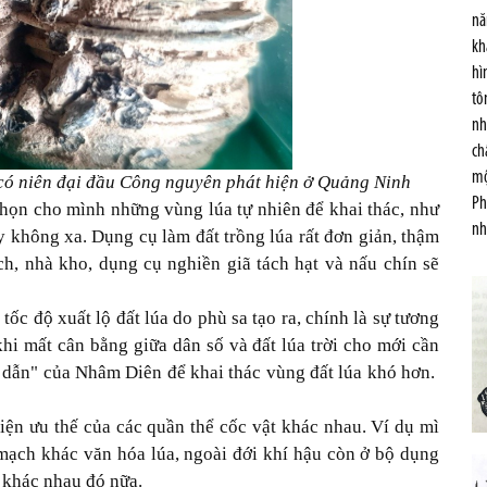
nă
kh
hì
tô
nh
ch
mộ
n có niên đại đầu Công nguyên phát hiện ở Quảng Ninh
Ph
chọn cho mình những vùng lúa tự nhiên để khai thác, như
nh
 không xa. Dụng cụ làm đất trồng lúa rất đơn giản, thậm
h, nhà kho, dụng cụ nghiền giã tách hạt và nấu chín sẽ
ốc độ xuất lộ đất lúa do phù sa tạo ra, chính là sự tương
hi mất cân bằng giữa dân số và đất lúa trời cho mới cần
dẫn" của Nhâm Diên để khai thác vùng đất lúa khó hơn.
hiện ưu thế của các quần thể cốc vật khác nhau. Ví dụ mì
 mạch khác văn hóa lúa, ngoài đới khí hậu còn ở bộ dụng
t khác nhau đó nữa.