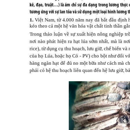
kê, đạo, truật…) là ám chỉ sự đa dạng trong lương thực 
tương ứng với sự lan tỏa và sử dụng một loại hình lương t
1.
Việt Nam, từ 4.000 năm nay đã bắt đầu định h
kéo theo cả một hệ văn hóa vật chất tinh thần gắn
Trong thảo luận về sự xuất hiện nông nghiệp trồ
nơi nào phát hiện ra hạt lúa sớm nhất, mà là nơ
rice), từ dụng cụ thu hoạch, lưu giữ, chế biến và
của họ Lúa, hoặc họ Cỏ - PV) cho bột như đối vớ
hàng ngàn hạt để đủ no một bữa như cách mà ch
phải có hệ thu hoạch liên quan đến hệ lưu giữ, b