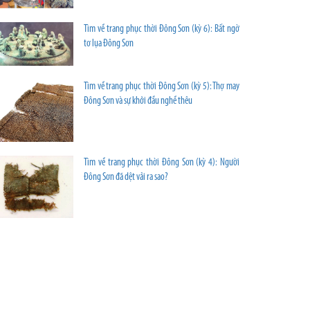
Tìm về trang phục thời Đông Sơn (kỳ 6): Bất ngờ
tơ lụa Đông Sơn
Tìm về trang phục thời Đông Sơn (kỳ 5): Thợ may
Đông Sơn và sự khởi đầu nghề thêu
Tìm về trang phục thời Đông Sơn (kỳ 4): Người
Đông Sơn đã dệt vải ra sao?