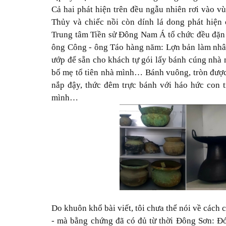
Cả hai phát hiện trên đều ngẫu nhiên rơi vào v
Thủy và chiếc nồi còn dính lá dong phát hiệ
Trung tâm Tiền sử Đông Nam Á tổ chức đều đặn
ông Công - ông Táo hàng năm: Lợn bản làm nhân
ướp để sẵn cho khách tự gói lấy bánh cúng nhà
bố mẹ tổ tiên nhà mình… Bánh vuông, tròn được
nắp đậy, thức đêm trực bánh với háo hức con 
mình…
Do khuôn khổ bài viết, tôi chưa thể nói về cách 
- mà bằng chứng đã có đủ từ thời Đông Sơn: Đ