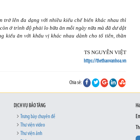
 trở lên đa dạng với nhiều kiểu chế biến khác nhau thì
còn ở trình độ phải lo bữa ăn mỗi ngày nữa mà đã dư dật
ng kiểu ăn với khẩu vị khác nhau dành cho tổ tiên, thần
TS NGUYỄN VIỆT
https://thethaovanhoa.vn
Chia sẻ:
DỊCH VỤ BẢO TÀNG
Hò
Trưng bày chuyên đề
Em
Thư viện video
Th
Thư viện ảnh