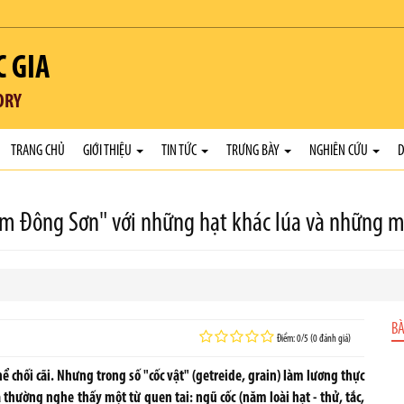
C GIA
ORY
TRANG CHỦ
GIỚI THIỆU
TIN TỨC
TRƯNG BÀY
NGHIÊN CỨU
D
Cơm Đông Sơn" với những hạt khác lúa và những 
BÀ
Điểm: 0/5 (0 đánh giá)
 chối cãi. Nhưng trong số "cốc vật" (getreide, grain) làm lương thực
 ta thường nghe thấy một từ quen tai: ngũ cốc (năm loài hạt - thử, tắc,