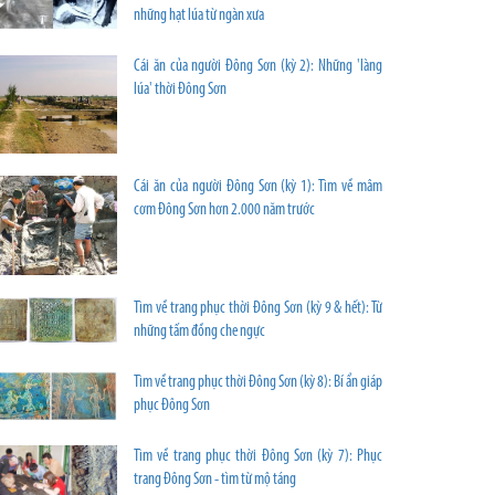
những hạt lúa từ ngàn xưa
Cái ăn của người Đông Sơn (kỳ 2): Những 'làng
lúa' thời Đông Sơn
Cái ăn của người Đông Sơn (kỳ 1): Tìm về mâm
cơm Đông Sơn hơn 2.000 năm trước
Tìm về trang phục thời Đông Sơn (kỳ 9 & hết): Từ
những tấm đồng che ngực
Tìm về trang phục thời Đông Sơn (kỳ 8): Bí ẩn giáp
phục Đông Sơn
Tìm về trang phục thời Đông Sơn (kỳ 7): Phục
trang Đông Sơn - tìm từ mộ táng