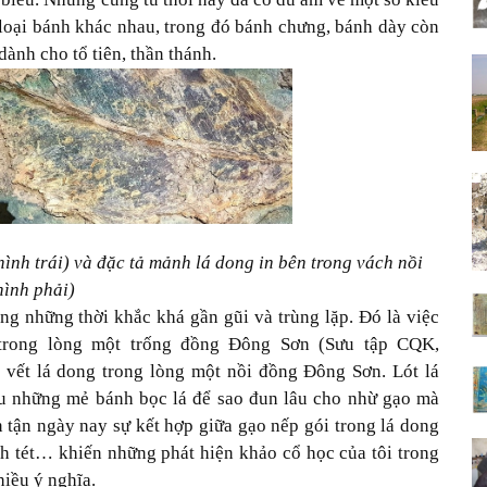
loại bánh khác nhau, trong đó bánh chưng, bánh dày còn
dành cho tổ tiên, thần thánh.
ình trái) và đặc tả mảnh lá dong in bên trong vách nồi
hình phải)
ng những thời khắc khá gần gũi và trùng lặp. Đó là việc
 trong lòng một trống đồng Đông Sơn (Sưu tập CQK,
g vết lá dong trong lòng một nồi đồng Đông Sơn. Lót lá
ấu những mẻ bánh bọc lá để sao đun lâu cho nhừ gạo mà
 tận ngày nay sự kết hợp giữa gạo nếp gói trong lá dong
nh tét… khiến những phát hiện khảo cổ học của tôi trong
iều ý nghĩa.