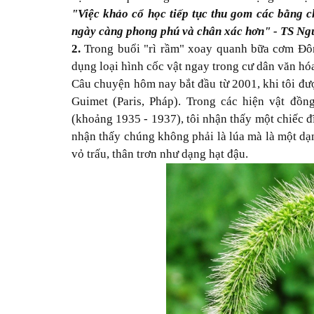
"Việc khảo cổ học tiếp tục thu gom các bằng 
ngày càng phong phú và chân xác hơn" - TS Ngu
2.
Trong buổi "rì rầm" xoay quanh bữa cơm Đôn
dụng loại hình cốc vật ngay trong cư dân văn h
Câu chuyện hôm nay bắt đầu từ 2001, khi tôi đượ
Guimet (Paris, Pháp). Trong các hiện vật đồ
(khoảng 1935 - 1937), tôi nhận thấy một chiếc đ
nhận thấy chúng không phải là lúa mà là một dạ
vỏ trấu, thân trơn như dạng hạt đậu.