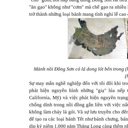
"ăn gạo" không như "cơm" mà chế gạo ra nhiều 
trở thành những loại bánh mang tính nghi lễ cao 
Mảnh nồi Đông Sơn có lá dong lót bên trong (h
(
Sự may mắn nghề nghiệp đến với tôi đôi khi tro
phát hiện nguyên hình những "giạ" lúa nếp
California, Mỹ) và việc phát hiện nguyên trạn
chống dính trong nồi đồng gắn liền với việc n
không làm cháy lá gói. Và sự lưu truyền cho đến
để tạo ra các loại bánh Tết như bánh chưng, bá
dịp kỷ niệm 1.000 năm Thăng Long càng thêm nh