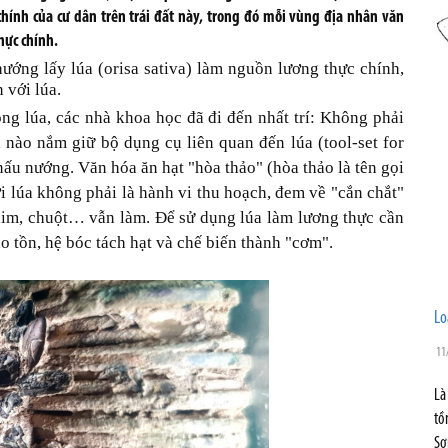
chính của cư dân trên trái đất này, trong đó mỗi vùng địa nhân văn
hực chính.
ướng lấy lúa (orisa sativa) làm nguồn lương thực chính,
 với lúa.
ng lúa, các nhà khoa học đã đi đến nhất trí: Không phải
i nào nắm giữ bộ dụng cụ liên quan đến lúa (tool-set for
 nấu nướng. Văn hóa ăn hạt "hòa thảo" (hòa thảo là tên gọi
i lúa không phải là hành vi thu hoạch, đem về "cắn chắt"
im, chuột… vẫn làm. Để sử dụng lúa làm lương thực cần
ảo tồn, hệ bóc tách hạt và chế biến thành "cơm".
Lo
11
Là
tồ
Sơ