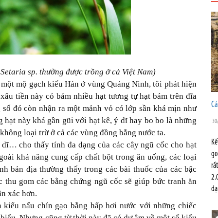
n Setaria sp. thường được trồng ở cả Việt Nam)
g một mộ gạch kiểu Hán ở vùng Quảng Ninh, tôi phát hiện
xâu tiền này có bám nhiều hạt tương tự hạt bám trên đĩa
Cá
g số đó còn nhận ra một mảnh vỏ có lớp sần khá mịn như
g hạt này khá gần gũi với hạt kê, ý dĩ hay bo bo là những
30
không loại trừ ở cả các vùng đồng bằng nước ta.
Kế
ý dĩ… cho thấy tính đa dạng của các cây ngũ cốc cho hạt
go
oài khả năng cung cấp chất bột trong ăn uống, các loại
rấ
nh bản địa thường thấy trong các bài thuốc của các bậc
2.
ục thu gom các bằng chứng ngũ cốc sẽ giúp bức tranh ăn
dạ
n xác hơn.
ến kiểu nấu chín gạo bằng hấp hơi nước với những chiếc
biểu. Nhưng cũng từ thời này đã có dư âm về một số kiểu