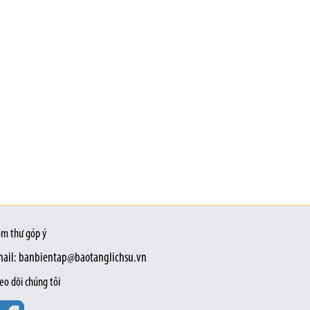
m thư góp ý
ail: banbientap@baotanglichsu.vn
eo dõi chúng tôi