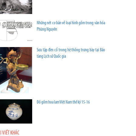
Những nét cơ bản về loại hình gốm trong văn hóa
Phùng Nguyên
Sưu tập đèn cổ trong hệ thống trưng bày tại Bảo
tàng Lịch sử Quốc gia
Đồ gốm hoa lam Việt Nam thế kỷ 15-16
I VIẾT KHÁC