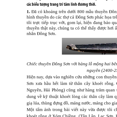
các biểu tượng trang trí tâm linh đương thời.
1.
Đã có khoảng trên dưới 800 mẫu thuyền Đông 
hình thuyền do các thợ cả Đông Sơn phác họa trê
tôi trực tiếp trục vớt, gom lại, hiện đang bảo 
thuyền thật này, chúng ta có thể thấy được hơi 
nhân Đông Sơn.
Chiếc thuyền Đông Sơn với hàng lỗ mộng hai bên
nguyên (2400-2
Hiện nay, dựa vào nghiên cứu những con thuyền
Sơn xưa hầu hết làm từ thân cây khoét rỗng.
Nguyên, Hải Phòng) cũng như hàng trăm quan t
dung về kỹ thuật khoét lòng các thân cây làm q
giạ lúa, thùng đựng đồ, máng nước, máng cho g
Một tấm ảnh trong bài viết này vừa được tôi c
khoét rỗng ở Xóm Chiềng (Tân Lập, Lạc Sơn, H