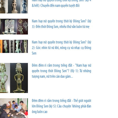
Nam hay nữ quyền trong thời kỳ Đông Sơn? (kỳ 4
& hết): Chuyển đến nam quyền tuyệt đối
Nam hay nữ quyền trong thời kỳ Đông Sơn? (kỳ
3): Đến thời Đông Sơn, nhiều thứ vẫn luôn từ mẹ
Nam hay nữ quyền trong thời kỳ Đông Sơn? (kỳ
2): Góc nhìn từ vũ khí, nông cụ và nhạc cụ Đông
Sơn
Đêm đêm rì rầm trong tiếng đất - "Nam hay nữ
quyền trong thời Đông Sơn"? (Kỳ 1): Từ những
tượng nam, nữ trên cán dao găm...
Đêm đêm rì rầm trong tiếng đất - Thế giới người
lớn Đông Sơn (kỳ 5): Câu chuyện 'không phải đàn
ông luôn cao