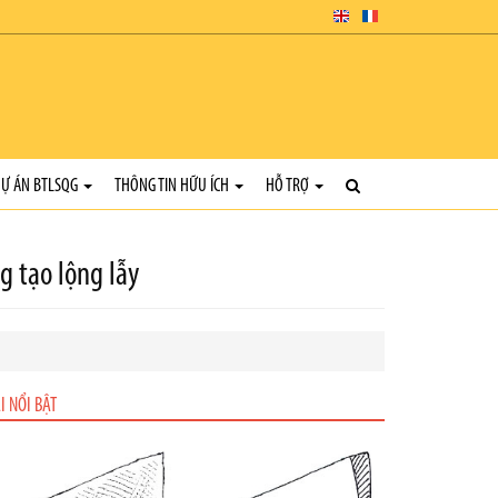
Ự ÁN BTLSQG
THÔNG TIN HỮU ÍCH
HỖ TRỢ
g tạo lộng lẫy
I NỔI BẬT