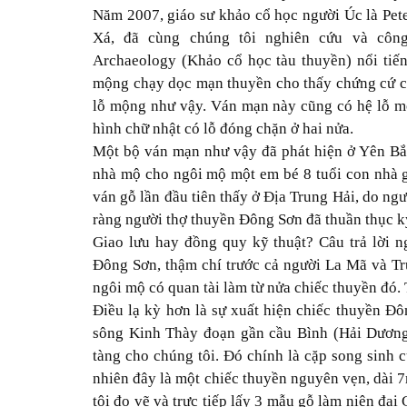
Năm 2007, giáo sư khảo cổ học người Úc là Pete
Xá, đã cùng chúng tôi nghiên cứu và công
Archaeology (Khảo cổ học tàu thuyền) nổi tiến
mộng chạy dọc mạn thuyền cho thấy chứng cứ c
lỗ mộng như vậy. Ván mạn này cũng có hệ lỗ m
hình chữ nhật có lỗ đóng chặn ở hai nửa.
Một bộ ván mạn như vậy đã phát hiện ở Yên Bắ
nhà mộ cho ngôi mộ một em bé 8 tuổi con nhà g
ván gỗ lần đầu tiên thấy ở Địa Trung Hải, do ng
ràng người thợ thuyền Đông Sơn đã thuần thục kỹ
Giao lưu hay đồng quy kỹ thuật? Câu trả lời n
Đông Sơn, thậm chí trước cả người La Mã và Tr
ngôi mộ có quan tài làm từ nửa chiếc thuyền đó. 
Điều lạ kỳ hơn là sự xuất hiện chiếc thuyền Đ
sông Kinh Thày đoạn gần cầu Bình (Hải Dương
tàng cho chúng tôi. Đó chính là cặp song sinh c
nhiên đây là một chiếc thuyền nguyên vẹn, dài 
tôi đo vẽ và trực tiếp lấy 3 mẫu gỗ làm niên đại