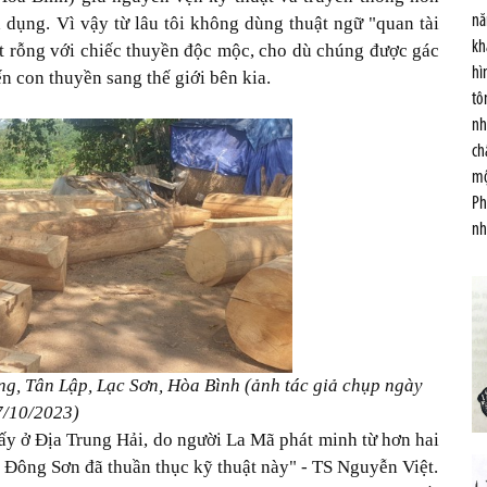
nă
 dụng. Vì vậy từ lâu tôi không dùng thuật ngữ "quan tài
kh
t rỗng với chiếc thuyền độc mộc, cho dù chúng được gác
hì
ến con thuyền sang thế giới bên kia.
tô
nh
ch
mộ
Ph
nh
ng, Tân Lập, Lạc Sơn, Hòa Bình (ảnh tác giả chụp ngày
7/10/2023)
hấy ở Địa Trung Hải, do người La Mã phát minh từ hơn hai
 Đông Sơn đã thuần thục kỹ thuật này" - TS Nguyễn Việt.