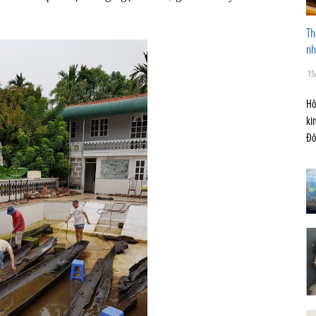
Th
nh
15
Hô
ki
Đô