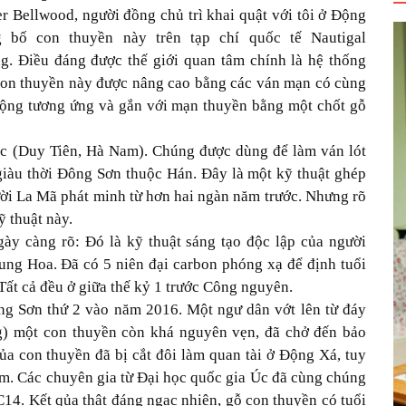
r Bellwood, người đồng chủ trì khai quật với tôi ở Động
 bố con thuyền này trên tạp chí quốc tế Nautigal
g. Điều đáng được thế giới quan tâm chính là hệ thống
on thuyền này được nâng cao bằng các ván mạn có cùng
ộng tương ứng và gắn với mạn thuyền bằng một chốt gỗ
c (Duy Tiên, Hà Nam). Chúng được dùng để làm ván lót
iàu thời Đông Sơn thuộc Hán. Đây là một kỹ thuật ghép
ười La Mã phát minh từ hơn hai ngàn năm trước. Nhưng rõ
 thuật này.
gày càng rõ: Đó là kỹ thuật sáng tạo độc lập của người
ung Hoa. Đã có 5 niên đại carbon phóng xạ để định tuổi
Tất cả đều ở giữa thế kỷ 1 trước Công nguyên.
ông Sơn thứ 2 vào năm 2016. Một ngư dân vớt lên từ đáy
) một con thuyền còn khá nguyên vẹn, đã chở đến bảo
ủa con thuyền đã bị cắt đôi làm quan tài ở Động Xá, tuy
7m. Các chuyên gia từ Đại học quốc gia Úc đã cùng chúng
 C14. Kết qủa thật đáng ngạc nhiên, gỗ con thuyền có tuổi