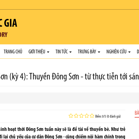
C GIA
ORY
TRANG CHỦ
GIỚI THIỆU
TIN TỨC
TRƯNG BÀY
NGHIÊN CỨU
D
n (kỳ 4): Thuyền Đông Sơn - từ thực tiễn tới sán
BÀ
Điểm: 0/5 (0 đánh giá)
sinh hoạt thời Đông Sơn tuần này sẽ là đề tài về thuyền bè. Như trẻ
 đi lại chủ yếu của cư dân Đông Sơn - cũng chiếm nội hàm chính trong