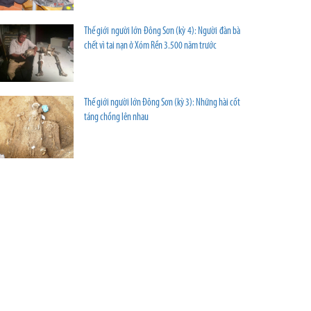
Thế giới người lớn Đông Sơn (kỳ 4): Người đàn bà
chết vì tai nạn ở Xóm Rền 3.500 năm trước
Thế giới người lớn Đông Sơn (kỳ 3): Những hài cốt
táng chồng lên nhau