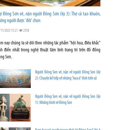
ợ Đông Sơn vẽ, nặn người Đông Sơn (kỳ 3): Thợ cả tạo khuôn,
ững người được 'đời' chọn
/11/2023 15:21
2558
m nay chúng ta sẽ dõi theo những tác phẩm "hội họa, điêu khắc"
nh điển nhất trong nghệ thuật tâm linh trang trí trên đồ đồng
ng Sơn.
Người Đông Sơn vẽ, nặn về người Đông Sơn (kỳ
2): Chuyện kể tiếp về những 'họa sĩ' thời tiền sử
Người Đông Sơn vẽ, nặn về người Đông Sơn (kỳ
1): Những hình vẽ Đông Sơn