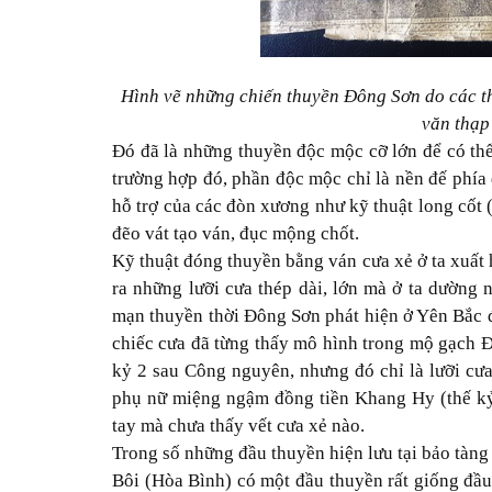
Hình vẽ những chiến thuyền Đông Sơn do các th
văn thạp
Đó đã là những thuyền độc mộc cỡ lớn để có thể
trường hợp đó, phần độc mộc chỉ là nền đế phía
hỗ trợ của các đòn xương như kỹ thuật long cốt (k
đẽo vát tạo ván, đục mộng chốt.
Kỹ thuật đóng thuyền bằng ván cưa xẻ ở ta xuất 
ra những lưỡi cưa thép dài, lớn mà ở ta dường
mạn thuyền thời Đông Sơn phát hiện ở Yên Bắc đ
chiếc cưa đã từng thấy mô hình trong mộ gạch 
kỷ 2 sau Công nguyên, nhưng đó chỉ là lưỡi cưa
phụ nữ miệng ngậm đồng tiền Khang Hy (thế kỷ 
tay mà chưa thấy vết cưa xẻ nào.
Trong số những đầu thuyền hiện lưu tại bảo tàn
Bôi (Hòa Bình) có một đầu thuyền rất giống đầu