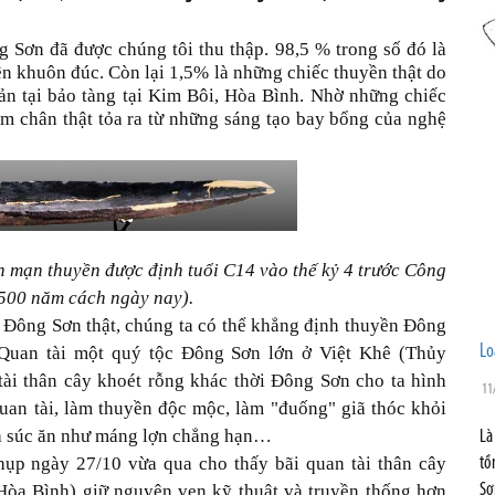
Sơn đã được chúng tôi thu thập. 98,5 % trong số đó là
n khuôn đúc. Còn lại 1,5% là những chiếc thuyền thật do
quản tại bảo tàng tại Kim Bôi, Hòa Bình. Nhờ những chiếc
ấm chân thật tỏa ra từ những sáng tạo bay bổng của nghệ
 mạn thuyền được định tuổi C14 vào thế kỷ 4 trước Công
500 năm cách ngày nay).
 Đông Sơn thật, chúng ta có thể khẳng định thuyền Đông
Lo
 Quan tài một quý tộc Đông Sơn lớn ở Việt Khê (Thủy
ài thân cây khoét rỗng khác thời Đông Sơn cho ta hình
11
uan tài, làm thuyền độc mộc, làm "đuống" giã thóc khỏi
ia súc ăn như máng lợn chẳng hạn…
Là
hụp ngày 27/10 vừa qua cho thấy bãi quan tài thân cây
tồ
òa Bình) giữ nguyên vẹn kỹ thuật và truyền thống hơn
Sơ