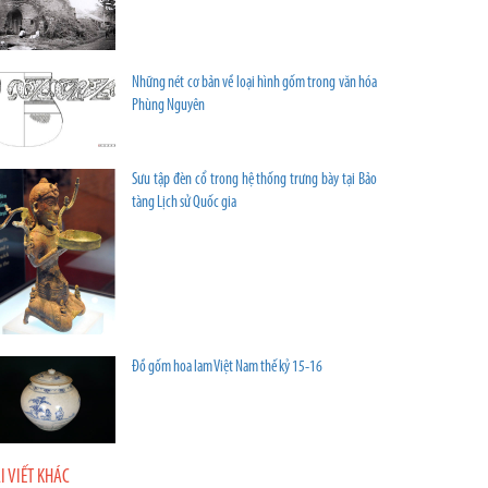
Những nét cơ bản về loại hình gốm trong văn hóa
Phùng Nguyên
Sưu tập đèn cổ trong hệ thống trưng bày tại Bảo
tàng Lịch sử Quốc gia
Đồ gốm hoa lam Việt Nam thế kỷ 15-16
I VIẾT KHÁC