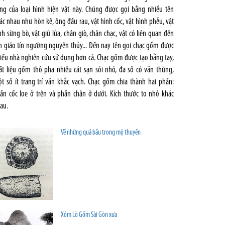
ng của loại hình hiện vật này. Chúng được gọi bằng nhiều tên
ác nhau như hòn kê, ông đầu rau, vật hình cốc, vật hình phễu, vật
nh sừng bò, vật giữ lửa, chân giò, chân chạc, vật có liên quan đến
n giáo tín ngưỡng nguyên thủy... Đến nay tên gọi chạc gốm được
iều nhà nghiên cứu sử dụng hơn cả. Chạc gốm được tạo bằng tay,
ất liệu gốm thô pha nhiều cát sạn sỏi nhỏ, đa số có văn thừng,
t số ít trang trí văn khắc vạch. Chạc gốm chia thành hai phần:
ần cốc loe ở trên và phần chân ở dưới. Kích thước to nhỏ khác
au.
Về những quả bầu trong mộ thuyền
Xóm Lò Gốm Sài Gòn xưa