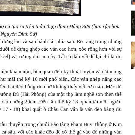
ợ cả tạo ra trên thân thạp đồng Đông Sơn (bản rập hoa
 Nguyễn Đình Sử)
 dựng lầu và sạp bánh lái phía sau. Rõ ràng trong những
 dưới để dựng ghép các ván cao hơn, xòe rộng hơn với sự
iel) và xương đỡ sau này. Tất cả dấu vết để lại chỉ là rìu
hiện khá muộn, liên quan đến kỹ thuật luyện và dát mỏng
 như mãi thế kỷ 16 mới phổ biến. Các ván ghép nâng cao
ều bạt đẽo bằng rìu chứ không thấy vết cưa nào. Mặc dù
Đường Dù (Hải Phòng) của một thợ làm nghề sơn then thế
 dài chừng 20cm. Đến tận thế kỷ 18, quan tài một người
17 - 18) khai quật ở Châu Can vẫn là ván đẽo bằng rìu
g tàu thuyền trong chuỗi Bảo tàng Phạm Huy Thông ở Kim
 cá sấu, với các khấc đẽo để có thể gá vào đó những ván