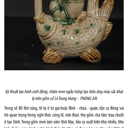
Kỹ thuật tạo hình sinh động, chấm men ngẫu hứng tạo hiệu ứng màu sắc khác
lạ trên gốm cổ Lê Trung Hưng -
PHONG AN
Trong số đồ thờ cúng, tế tự ở tư gia hoặc đình - chùa - quán, tửu cụ đóng vai
trò quan trọng trong nghi thức cúng tế, nên được thợ gốm chú tâm trau chuốt
ở tạo hình. Trong gốm men lam xám thời Mạc, tửu cụ xuất hiện khá nhiều, tiêu