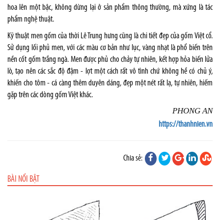
hoa lên một bậc, không dừng lại ở sản phẩm thông thường, mà xứng là tác
phẩm
nghệ thuật
.
Kỹ thuật men gốm của thời Lê Trung hưng cũng là chi tiết đẹp của gốm Việt cổ.
Sử dụng lối phủ men, với các màu cơ bản như lục, vàng nhạt là phổ biến trên
nền cốt gốm trắng ngà. Men được phủ cho chảy tự nhiên, kết hợp hỏa biến lửa
lò, tạo nên các sắc độ đậm - lợt một cách rất vô tình chứ không hề có chủ ý,
khiến cho tôm - cá càng thêm duyên dáng, đẹp một nét rất lạ, tự nhiên, hiếm
gặp trên các dòng gốm Việt khác.
PHONG AN
https://thanhnien.vn
Chia sẻ:
BÀI NỔI BẬT