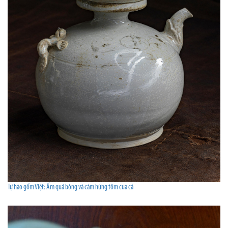
Tự hào gốm Việt: Ấm quả bòng và cảm hứng tôm cua cá