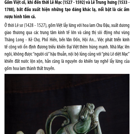
Gốm Việt cổ, khi đến thời Lê Mạc (1527 - 1592) và Lê Trung hưng (1533 -
1788), bắt đầu xuất hiện những tạo dáng khác lạ, nổi bật là các ấm
rượu hình tôm cá.
Ở thời Lê sơ (1428 - 1527), gốm Việt lẫy lừng với hoa lam
Chu Đậu
, xuất dương
giao thương qua các trung tâm kinh tế lớn và cảng thị sôi động như vùng
Thăng Long - Kẻ Chợ, Phố Hiến, bến Vân Đồn, Hội An... Việc
phát triển kinh
tế
cộng với ổn định đương triều khiến Đại Việt thêm hùng mạnh. Nhà Mạc lên
ngôi, không được “người cũ” hậu thuẫn, nội bộ lủng củng với “phù Lê diệt Mạc”
khiến đất nước lộn xộn, hẳn cũng là nguyên do khiến tay nghề lẫy lừng của
gốm hoa lam thành thất truyền.