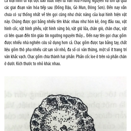
Là loại hình di vật độc đáo xuất hiện từ văn hóa Phùng Nguyên và tồn tại qua
các giai đoạn văn hóa tiếp sau (Đồng Đậu, Gò Mun, Đông Sơn). Đến nay vẫn
chưa có sự thống nhất về tên gọi cũng như chức năng của loại hình hiện vật
này. Chúng được gọi bằng nhiều tên khác nhau như hòn kê, ông đầu rau, vật
hình cốc, vật hình phễu, vật hình sừng bò, vật giữ lửa, chân giò, chân chạc, vật
có liên quan đến tôn giáo tín ngưỡng nguyên thủy... Đến nay tên gọi chạc gốm
được nhiều nhà nghiên cứu sử dụng hơn cả. Chạc gốm được tạo bằng tay, chất
liệu gốm thô pha nhiều cát sạn sỏi nhỏ, đa số có văn thừng, một số ít trang trí
văn khắc vạch. Chạc gốm chia thành hai phần: Phần cốc loe ở trên và phần chân
ở dưới. Kích thước to nhỏ khác nhau.