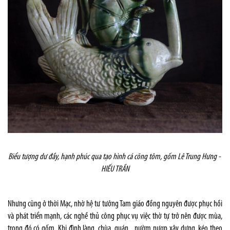
Biểu tượng dư đầy, hạnh phúc qua tạo hình cá cõng tôm, gốm Lê Trung Hưng -
HIẾU TRẦN
Nhưng cũng ở thời Mạc, nhờ hệ tư tưởng Tam giáo đồng nguyên được phục hồi
và phát triển mạnh, các nghề thủ công phục vụ việc thờ tự trở nên được mùa,
trong đó có gốm. Khi đình làng, chùa, quán... nườm nượp xây dựng, kéo theo