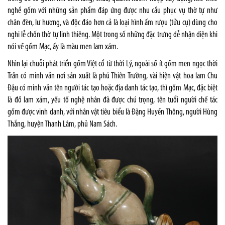
nghề gốm với những sản phẩm đáp ứng được nhu cầu phục vụ thờ tự như
chân đèn, lư hương, và độc đáo hơn cả là loại hình ấm rượu (tửu cụ) dùng cho
nghi lễ chốn thờ tự linh thiêng. Một trong số những đặc trưng dễ nhận diện khi
nói về gốm Mạc, ấy là màu men lam xám.
Nhìn lại chuỗi phát triển gốm Việt cổ từ thời Lý, ngoài số ít
gốm men ngọc
thời
Trần có minh văn nơi sản xuất là phủ Thiên Trường, vài hiện vật hoa lam Chu
Đậu có minh văn tên người tác tạo hoặc địa danh tác tạo, thì gốm Mạc, đặc biệt
là đồ lam xám, yếu tố nghệ nhân đã được chú trọng, tên tuổi người chế tác
gốm được vinh danh, với nhân vật tiêu biểu là Đặng Huyền Thông, người Hùng
Thắng, huyện Thanh Lâm, phủ Nam Sách.