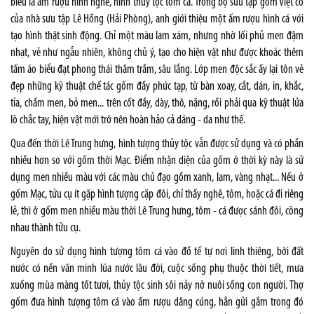
biểu là ấm rượu hình nghê, hình thủy tộc tôm cá. Trong bộ sưu tập gốm Việt cổ
của nhà sưu tập Lê Hồng (Hải Phòng), anh giới thiệu một ấm rượu hình cá với
tạo hình thật sinh động. Chỉ một màu lam xám, nhưng nhờ lối phủ men đậm
nhạt, vẻ như ngẫu nhiên, không chủ ý, tạo cho hiện vật như được khoác thêm
tấm áo biểu đạt phong thái thâm trầm, sâu lắng. Lớp men độc sắc ấy lại tôn vẻ
đẹp những kỹ thuật chế tác gốm đầy phức tạp, từ bàn xoay, cắt, dán, in, khắc,
tỉa, chấm men, bỏ men... trên cốt đầy, dày, thô, nặng, rồi phải qua kỹ thuật lửa
lò chắc tay, hiện vật mới trở nên hoàn hảo cả dáng - da như thế.
Qua đến thời Lê Trung hưng, hình tượng thủy tộc vẫn được sử dụng và có phần
nhiều hơn so với gốm thời Mạc. Điểm nhận diện của gốm ở thời kỳ này là sử
dụng men nhiều màu với các màu chủ đạo gồm xanh, lam, vàng nhạt... Nếu ở
gốm Mạc, tửu cụ ít gặp hình tượng cặp đôi, chỉ thấy nghê, tôm, hoặc cá đi riêng
lẻ, thì ở gốm men nhiều màu thời Lê Trung hưng, tôm - cá được sánh đôi, cõng
nhau thành tửu cụ.
Nguyên do sử dụng hình tượng tôm cá vào đồ tế tự nơi linh thiêng, bởi đất
nước có nền văn minh lúa nước lâu đời, cuộc sống phụ thuộc
thời tiết
, mưa
xuống mùa màng tốt tươi, thủy tộc sinh sôi nảy nở nuôi sống con người. Thợ
gốm đưa hình tượng tôm cá vào ấm rượu dâng cúng, hẳn gửi gắm trong đó