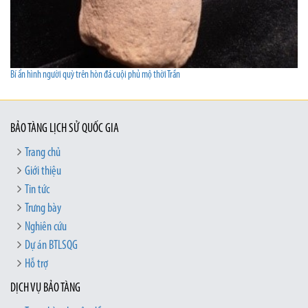
Bí ẩn hình người quỳ trên hòn đá cuội phủ mộ thời Trần
BẢO TÀNG LỊCH SỬ QUỐC GIA
Trang chủ
Giới thiệu
Tin tức
Trưng bày
Nghiên cứu
Dự án BTLSQG
Hỗ trợ
DỊCH VỤ BẢO TÀNG