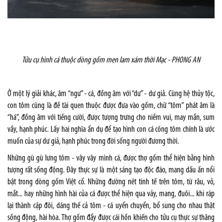
Tửu cụ hình cá thuộc dòng gốm men lam xám thời Mạc -
PHONG AN
Ở một lý giải khác, âm “ngư” - cá, đồng âm với “dư” - dư giả. Cùng hệ thủy tộc,
con tôm cũng là đề tài quen thuộc được đưa vào gốm, chữ “tôm” phát âm là
“há”, đồng âm với tiếng cười, được tượng trưng cho niềm vui, may mắn, sum
vầy, hạnh phúc. Lấy hai nghĩa ẩn dụ để tạo hình con cá cõng tôm chính là ước
muốn của sự dư giả, hạnh phúc trong đời sống người đương thời.
Những gù gù lưng tôm - vây vây mình cá, được thợ gốm thể hiện bằng hình
tượng rất sống động. Đây thực sự là một sáng tạo độc đáo, mang dấu ấn nổi
bật trong dòng gốm Việt cổ. Những đường nét tinh tế trên tôm, từ râu, vỏ,
mắt... hay những hình hài của cá được thể hiện qua vảy, mang, đuôi... khi ráp
lại thành cặp đôi, dáng thế cả tôm - cá uyển chuyển, bổ sung cho nhau thật
sống động, hài hòa. Thợ gốm đẩy được cái hồn khiến cho tửu cụ thực sự thăng