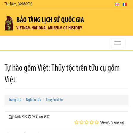
Thứ Năm, 06/08/2026
BẢO TÀNG LỊCH SỬ QUỐC GIA
VIETNAM NATIONAL MUSEUM OF HISTORY
Toggle
navigatio
Tự hào gốm Việt: Thủy tộc trên tửu cụ gốm
Việt
Trang chủ
Nghiên cứu
Chuyên khảo
10/01/2022
09:41
4557
Điểm: 0/5 (0 đánh giá)