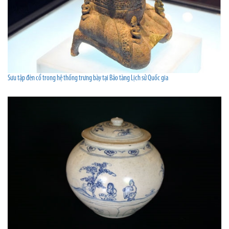
Sưu tập đèn cổ trong hệ thống trưng bày tại Bảo tàng Lịch sử Quốc gia