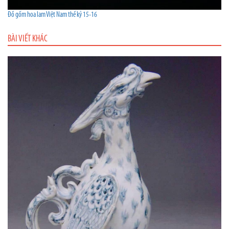
Đồ gốm hoa lam Việt Nam thế kỷ 15-16
BÀI VIẾT KHÁC