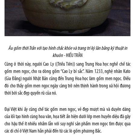
Âu gốm thời Trần với tạo hình chắc khỏe và trang trí kỳ lân bằng kỹ thuật in
khuôn -
HIẾU TRẦN
Cũng ở thời này, người Cao Ly ((
Triều Tiên
)) sang Trung Hoa học nghề chế tác
gốm men ngọc, cho ra dòng gốm “Cao Ly bí sắc”. Năm 1233, nghệ nhân Kato
(Gia Đằng) người Nhật Bản cũng đến Trung Hoa học làm gốm men ngọc. Điều
đó cho thấy gốm men ngọc ngày càng trở nên thịnh hành trong xã hội đương
thời bởi sắc đẹp quyến rũ của nó.
Đại Việt khi ấy cũng chế tác gốm men ngọc, vẻ đẹp mượt mà và duyên dáng
của lối tạo hình cùng hoa văn, họa tiết ẩn hiện dưới lớp men huyền diệu đã gây
cho hậu thế ít nhiều nhầm lẫn với suy nghĩ sản phẩm men ngọc tìm được qua
các di chỉ ở Việt Nam hẳn phải đến từ các lò gốm phương Bắc.