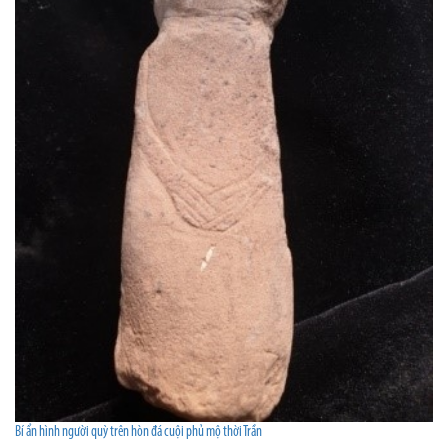
Bí ẩn hình người quỳ trên hòn đá cuội phủ mộ thời Trần