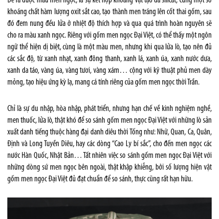
Để ra được màu men ngọc, là sự kết hợp khoáng vật tạo đá silicat, cùng một số
khoáng chất hàm lượng oxit sắt cao, tạo thành men tráng lên cốt thai gốm, sau
đó đem nung đều lửa ở
nhiệt độ
thích hợp và qua quá trình hoàn nguyên sẽ
cho ra màu xanh ngọc. Riêng với gốm men ngọc Đại Việt, có thể thấy một ngôn
ngữ thể hiện dị biệt, cùng là một màu men, nhưng khi qua lửa lò, tạo nên đủ
các sắc độ, từ xanh nhạt, xanh đông thanh, xanh lá, xanh úa, xanh nước dưa,
xanh da táo, vàng úa, vàng tươi, vàng xám… cộng với kỹ thuật phủ men dày
mỏng, tạo hiệu ứng kỳ lạ, mang cá tính riêng của gốm men ngọc thời Trần.
Chỉ là sự du nhập, hòa nhập, phát triển, nhưng hạn chế về kinh nghiệm nghề,
men thuốc, lửa lò, thật khó để so sánh gốm men ngọc Đại Việt với những lò sản
xuất danh tiếng thuộc hàng đại danh diêu thời Tống như: Nhữ, Quan, Ca, Quân,
Định và Long Tuyền Diêu, hay các dòng “Cao Ly bí sắc”, cho đến men ngọc các
nước
Hàn Quốc
, Nhật Bản… Tất nhiên việc so sánh gốm men ngọc Đại Việt với
những dòng sứ men ngọc bên ngoài, thật khập khiễng, bởi số lượng hiện vật
gốm men ngọc Đại Việt đủ đạt chuẩn để so sánh, thực cũng rất hạn hữu.