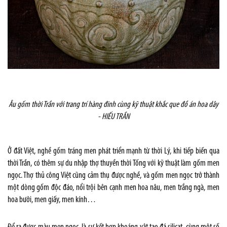
Âu gốm thời Trần với trang trí hàng đinh cùng kỹ thuật khắc que đồ án hoa dây
-
HIẾU TRẦN
Ở đất Việt,
nghề gốm
tráng men phát triển mạnh từ thời Lý, khi tiếp biến qua
thời Trần, có thêm sự du nhập thợ thuyền thời Tống với kỹ thuật làm gốm men
ngọc. Thợ thủ công Việt cũng cảm thụ được nghề, và gốm men ngọc trở thành
một dòng gốm độc đáo, nổi trội bên cạnh men hoa nâu, men trắng ngà, men
hoa bưởi, men giấy, men kính…