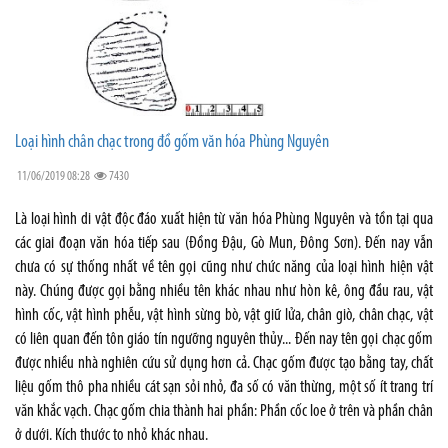
Loại hình chân chạc trong đồ gốm văn hóa Phùng Nguyên
11/06/2019 08:28
7430
Là loại hình di vật độc đáo xuất hiện từ văn hóa Phùng Nguyên và tồn tại qua
các giai đoạn văn hóa tiếp sau (Đồng Đậu, Gò Mun, Đông Sơn). Đến nay vẫn
chưa có sự thống nhất về tên gọi cũng như chức năng của loại hình hiện vật
này. Chúng được gọi bằng nhiều tên khác nhau như hòn kê, ông đầu rau, vật
hình cốc, vật hình phễu, vật hình sừng bò, vật giữ lửa, chân giò, chân chạc, vật
có liên quan đến tôn giáo tín ngưỡng nguyên thủy... Đến nay tên gọi chạc gốm
được nhiều nhà nghiên cứu sử dụng hơn cả. Chạc gốm được tạo bằng tay, chất
liệu gốm thô pha nhiều cát sạn sỏi nhỏ, đa số có văn thừng, một số ít trang trí
văn khắc vạch. Chạc gốm chia thành hai phần: Phần cốc loe ở trên và phần chân
ở dưới. Kích thước to nhỏ khác nhau.