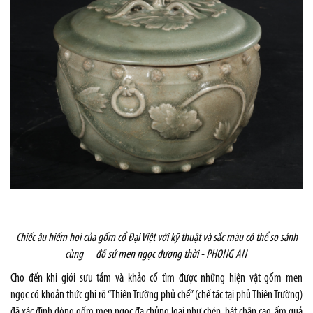
Chiếc âu hiếm hoi của gốm cổ Đại Việt với kỹ thuật và sắc màu có thể so sánh
cùng đồ sứ men ngọc đương thời -
PHONG AN
Cho đến khi giới sưu tầm và khảo cổ tìm được những hiện vật
gốm men
ngọc
có khoản thức ghi rõ “Thiên Trường phủ chế” (chế tác tại phủ Thiên Trường)
đã xác định dòng gốm men ngọc đa chủng loại như chén, bát chân cao, ấm quả