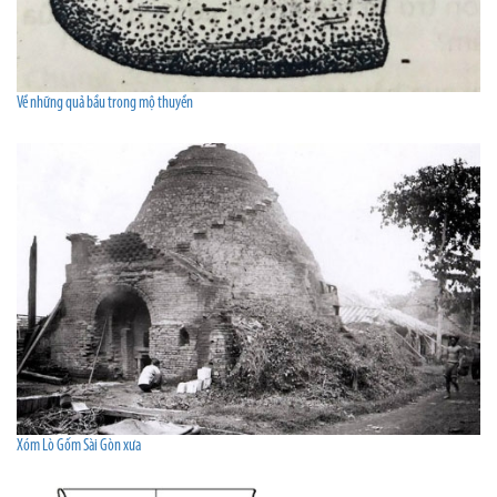
Về những quả bầu trong mộ thuyền
Xóm Lò Gốm Sài Gòn xưa