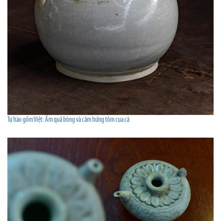
Tự hào gốm Việt: Ấm quả bòng và cảm hứng tôm cua cá