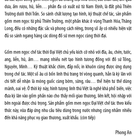
dưa, ấm rượu, hũ, liễn… phần đa có xuất xứ từ Nam Định, là đất phủ Thiên
Trường dưới thời Trần. So sánh chất lượng tạo hình, kỹ thuật chế tác, sản phẩm
gốm men ngọc từ phủ Thiên Trường, một phần khác ở vùng Thanh Hóa, Thăng
Long, đều có những đặc sắc và phong cách riêng, trong số ấy có nhiều hiện vật
đủ so sánh ngang hàng các dòng đồ sứ men ngọc cùng thời đại.
Gốm men ngọc chế tác thời Đại Việt chủ yếu kích cỡ nhỏ với đĩa, âu, chén, tước,
ang, liễn, hũ, ấm… mang nhiều nét tạo hình tương đồng với đồ sứ Tống,
Nguyên, Minh… Kỹ thuật khắc chìm, đắp nổi, in khuôn cũng được ứng dụng
trong chế tác. Một số âu có bốn linh thú trang trí vòng quanh, hẳn là kỳ lân với
chi tiết dễ nhận là móng guốc cùng bờm, sừng, râu… thể hiện tư thế dũng
mãnh, oai vệ. Ở thời kỳ này, hình tượng linh thú Việt là nghê khá phổ biến, việc
đưa kỳ lân vào gốm phần nào cho thấy mối giao thương, liên kết, hội nhập với
bên ngoài được chú trọng. Sản phẩm gốm men ngọc Đại Việt chế tác theo kiểu
thức này, vừa đáp ứng nhu cầu tiêu dùng trong nước nhưng cũng nhắm nhiều
đến khả năng phục vụ giao thương, xuất khẩu. (còn tiếp)
Phong An