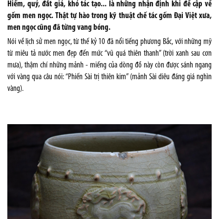
Hiếm, quý, đắt giá, khó tác tạo... là những nhận định khi đề cập về
gốm men ngọc. Thật tự hào trong kỹ thuật chế tác gốm Đại Việt xưa,
men ngọc cũng đã từng vang bóng.
Nói về lịch sử men ngọc, từ thế kỷ 10 đã nổi tiếng phương Bắc, với những mỹ
từ miêu tả nước men đẹp đến mức “vũ quá thiên thanh” (trời xanh sau cơn
mưa), thậm chí những mảnh - miếng của dòng đồ này còn được sánh ngang
với vàng qua câu nói: “Phiến Sài trị thiên kim” (mảnh Sài diêu đáng giá nghìn
vàng).