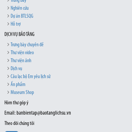
Trưng bày
Nghiên cứu
Dự án BTLSQG
Hỗ trợ
DỊCH VỤ BẢO TÀNG
Trưng bày chuyên đề
Thư viện video
Thư viện ảnh
Dịch vụ
Câu lạc bộ Em yêu lịch sử
Ấn phẩm
Museum Shop
Hòm thư góp ý
Email: banbientap@baotanglichsu.vn
Theo dõi chúng tôi