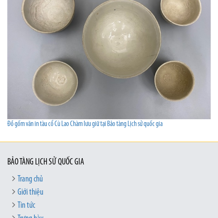
Đồ gốm văn in tàu cổ Cù Lao Chàm lưu giữ tại Bảo tàng Lịch sử quốc gia
BẢO TÀNG LỊCH SỬ QUỐC GIA
Trang chủ
Giới thiệu
Tin tức