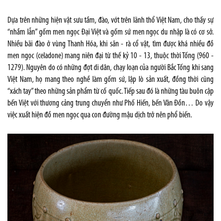
Dựa trên những hiện vật sưu tầm, đào, vớt trên lãnh thổ Việt Nam, cho thấy sự
“nhầm lẫn” gốm men ngọc Đại Việt và gốm sứ men ngọc du nhập là có cơ sở.
Nhiều bãi đào ở vùng Thanh Hóa, khi săn - rà cổ vật, tìm được khá nhiều đồ
men ngọc (celadone) mang niên đại từ thế kỷ 10 - 13, thuộc thời Tống (960 -
1279). Nguyên do có những đợt di dân, chạy loạn của người Bắc Tống khi sang
Việt Nam, họ mang theo nghề làm gốm sứ, lập lò sản xuất, đồng thời cũng
“xách tay” theo những sản phẩm từ cố quốc. Tiếp sau đó là những tàu buôn cập
bến Việt với thương cảng trung chuyển như Phố Hiến, bến Vân Đồn… Do vậy
việc xuất hiện đồ men ngọc qua con đường mậu dịch trở nên phổ biến.