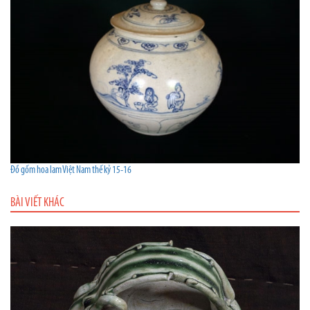
Đồ gốm hoa lam Việt Nam thế kỷ 15-16
BÀI VIẾT KHÁC