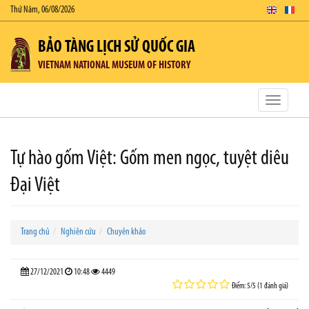
Thứ Năm, 06/08/2026
BẢO TÀNG LỊCH SỬ QUỐC GIA
VIETNAM NATIONAL MUSEUM OF HISTORY
Toggle
navigatio
Tự hào gốm Việt: Gốm men ngọc, tuyệt diêu
Đại Việt
Trang chủ
Nghiên cứu
Chuyên khảo
27/12/2021
10:48
4449
Điểm: 5/5 (1 đánh giá)