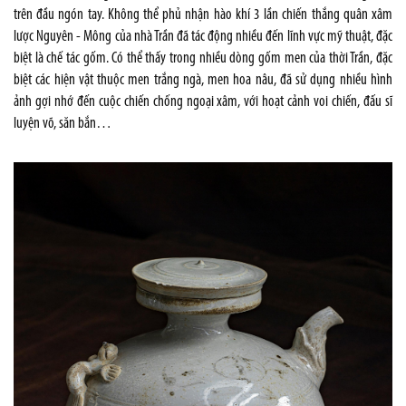
trên đầu ngón tay. Không thể phủ nhận hào khí 3 lần chiến thắng quân xâm
lược Nguyên - Mông của nhà Trần đã tác động nhiều đến lĩnh vực mỹ thuật, đặc
biệt là chế tác gốm. Có thể thấy trong nhiều dòng gốm men của thời Trần, đặc
biệt các hiện vật thuộc men trắng ngà, men hoa nâu, đã sử dụng nhiều hình
ảnh gợi nhớ đến cuộc chiến chống ngoại xâm, với hoạt cảnh voi chiến, đấu sĩ
luyện võ, săn bắn…