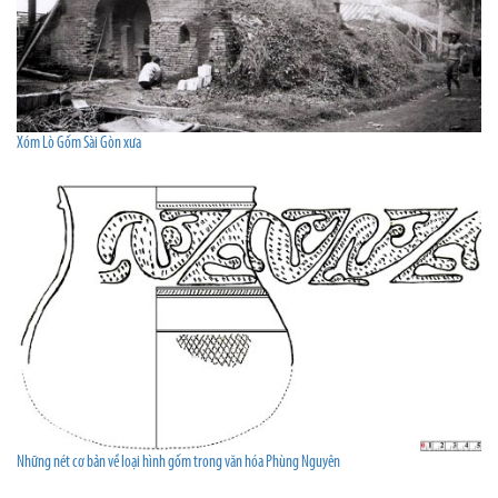
Xóm Lò Gốm Sài Gòn xưa
Những nét cơ bản về loại hình gốm trong văn hóa Phùng Nguyên