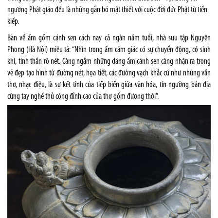
ngưỡng Phật giáo
đều là những gắn bó mật thiết với cuộc đời đức Phật từ tiền
kiếp.
Bàn về ấm gốm cánh sen cách nay cả ngàn năm tuổi, nhà sưu tập Nguyên
Phong (Hà Nội) miêu tả: “Nhìn trong ấm cảm giác có sự chuyển động, có sinh
khí, tinh thần rõ nét. Càng ngắm những dáng ấm cánh sen càng nhận ra trong
vẻ đẹp tạo hình từ đường nét, họa tiết, các đường vạch khắc cứ như những vần
thơ, nhạc điệu, là sự kết tinh của tiếp biến giữa văn hóa, tín ngưỡng bản địa
cùng tay nghề thủ công đỉnh cao của thợ gốm đương thời”.