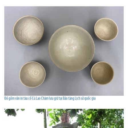
Đồ gốm văn in tàu cổ Cù Lao Chàm lưu giữ tại Bảo tàng Lịch sử quốc gia