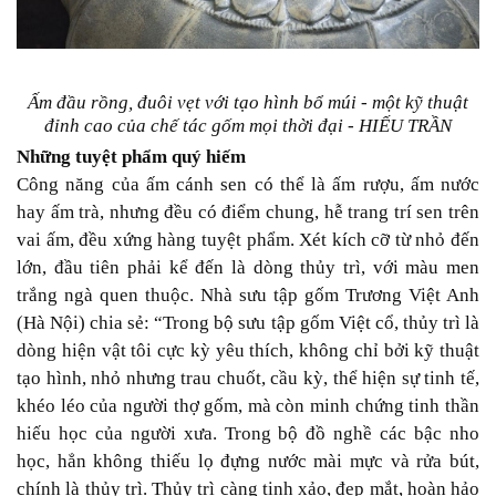
Ấm đầu rồng, đuôi vẹt với tạo hình bổ múi - một kỹ thuật
đỉnh cao của chế tác gốm mọi thời đại -
HIẾU TRẦN
Những tuyệt phẩm quý hiếm
Công năng của ấm cánh sen có thể là ấm rượu, ấm nước
hay ấm trà, nhưng đều có điểm chung, hễ trang trí sen trên
vai ấm, đều xứng hàng tuyệt phẩm. Xét kích cỡ từ nhỏ đến
lớn, đầu tiên phải kể đến là dòng thủy trì, với màu men
trắng ngà quen thuộc. Nhà sưu tập gốm Trương Việt Anh
(Hà Nội) chia sẻ: “Trong
bộ sưu tập gốm Việt cổ
, thủy trì là
dòng hiện vật tôi cực kỳ yêu thích, không chỉ bởi kỹ thuật
tạo hình, nhỏ nhưng trau chuốt, cầu kỳ, thể hiện sự tinh tế,
khéo léo của người thợ gốm, mà còn minh chứng tinh thần
hiếu học của người xưa. Trong bộ đồ nghề các bậc nho
học, hẳn không thiếu lọ đựng nước mài mực và rửa bút,
chính là thủy trì. Thủy trì càng tinh xảo, đẹp mắt, hoàn hảo