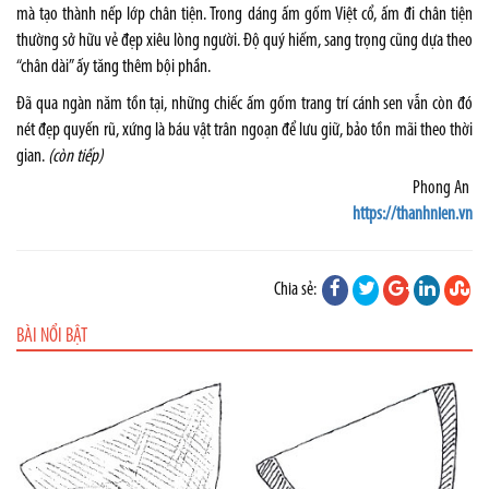
mà tạo thành nếp lớp chân tiện. Trong dáng ấm gốm Việt cổ, ấm đi chân tiện
thường sở hữu vẻ đẹp xiêu lòng người. Độ quý hiếm, sang trọng cũng dựa theo
“chân dài” ấy tăng thêm bội phần.
Đã qua ngàn năm tồn tại, những chiếc ấm gốm trang trí cánh sen vẫn còn đó
nét đẹp quyến rũ, xứng là báu vật trân ngoạn để lưu giữ, bảo tồn mãi theo thời
gian.
(còn tiếp)
Phong An
https://thanhnien.vn
Chia sẻ:
BÀI NỔI BẬT