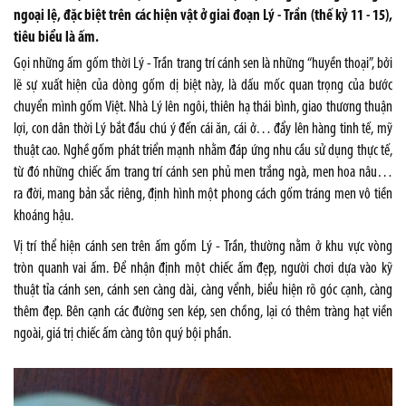
ngoại lệ, đặc biệt trên các hiện vật ở giai đoạn Lý - Trần (thế kỷ 11 - 15),
tiêu biểu là ấm.
Gọi những ấm
gốm thời Lý - Trần
trang trí cánh sen là những “huyền thoại”, bởi
lẽ sự xuất hiện của dòng gốm dị biệt này, là dấu mốc quan trọng của bước
chuyển mình gốm Việt. Nhà Lý lên ngôi, thiên hạ thái bình, giao thương thuận
lợi, con dân thời Lý bắt đầu chú ý đến cái ăn, cái ở… đẩy lên hàng tinh tế, mỹ
thuật cao. Nghề gốm phát triển mạnh nhằm đáp ứng nhu cầu sử dụng thực tế,
từ đó những chiếc ấm trang trí cánh sen phủ men trắng ngà, men hoa nâu…
ra đời, mang bản sắc riêng, định hình một phong cách gốm tráng men vô tiền
khoáng hậu.
Vị trí thể hiện cánh sen trên ấm gốm Lý - Trần, thường nằm ở khu vực vòng
tròn quanh vai ấm. Để nhận định một chiếc ấm đẹp, người chơi dựa vào kỹ
thuật tỉa cánh sen, cánh sen càng dài, càng vểnh, biểu hiện rõ góc cạnh, càng
thêm đẹp. Bên cạnh các đường sen kép, sen chồng, lại có thêm tràng hạt viền
ngoài, giá trị chiếc ấm càng tôn quý bội phần.