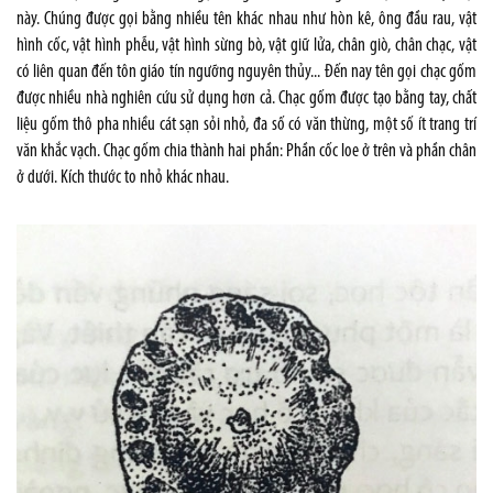
này. Chúng được gọi bằng nhiều tên khác nhau như hòn kê, ông đầu rau, vật
hình cốc, vật hình phễu, vật hình sừng bò, vật giữ lửa, chân giò, chân chạc, vật
có liên quan đến tôn giáo tín ngưỡng nguyên thủy... Đến nay tên gọi chạc gốm
được nhiều nhà nghiên cứu sử dụng hơn cả. Chạc gốm được tạo bằng tay, chất
liệu gốm thô pha nhiều cát sạn sỏi nhỏ, đa số có văn thừng, một số ít trang trí
văn khắc vạch. Chạc gốm chia thành hai phần: Phần cốc loe ở trên và phần chân
ở dưới. Kích thước to nhỏ khác nhau.