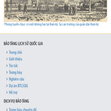
'Phòng tuyến chùa' có một không hai tại Nam kỳ: Sự can trường của quân dân Nam kỳ
BẢO TÀNG LỊCH SỬ QUỐC GIA
Trang chủ
Giới thiệu
Tin tức
Trưng bày
Nghiên cứu
Dự án BTLSQG
Hỗ trợ
DỊCH VỤ BẢO TÀNG
Trưng bày chuyên đề