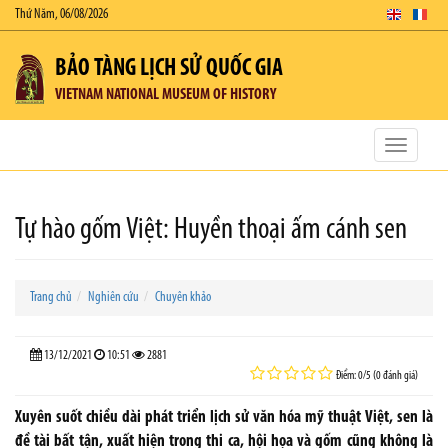
Thứ Năm, 06/08/2026
BẢO TÀNG LỊCH SỬ QUỐC GIA
VIETNAM NATIONAL MUSEUM OF HISTORY
Toggle
navigatio
Tự hào gốm Việt: Huyền thoại ấm cánh sen
Trang chủ
Nghiên cứu
Chuyên khảo
13/12/2021
10:51
2881
Điểm: 0/5 (0 đánh giá)
Xuyên suốt chiều dài phát triển lịch sử văn hóa mỹ thuật Việt, sen là
đề tài bất tận, xuất hiện trong thi ca, hội họa và gốm cũng không là