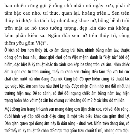
bao nhiêu cũng gợi ý rằng chủ nhân nó ngày xưa, phải ở
tầm bậc cao nho, trí thức, quan lại, hoàng triều... Sen trên
thủy trì được tỉa tách kỹ như đang khoe nở, bồng bềnh trôi
trên mặt ao hồ theo tưởng tượng, đẹp kín đáo mà không
kém phần kiêu sa. Ngắm đóa sen nở trên thủy trì, càng
thêm yêu gốm Việt”.
Ở kích cỡ lớn hơn thủy trì, có ấm dáng trái bần, nhỉnh bằng nắm tay, thuộc
dòng gốm hoa nâu, được giới chơi gốm Việt mệnh danh là “kiệt tác” bởi độ
hiếm, đặc biệt là kỹ thuật khắc tỉa cánh sen kép ba tầng trên vai ấm. Nhìn chiếc
ấm ở góc cao từ trên xuống, thấy rõ cánh sen chồng đều tăm tắp với bố cục
chặt chẽ, nuột nà như đang đua nở. Cũng bởi độ quý hiếm cùng kỹ thuật tác
tạo vượt bậc, ấm sen hoa nâu thời Lý này được nhận định nhỏ mà đắt nhất thị
trường hiện nay. Để so sánh, có thể đổi ngang chiếc ấm bằng nắm tay, hiện
trạng hoàn hảo với một căn hộ chung cư khoảng 60 m2 ở các khu đô thị lớn.
Một dòng ấm trang trí cánh sen mang dáng con tiện chân cao, với vòi đầu rồng,
đuôi hình vẹt đắp nổi cách điệu cũng là một tiêu biểu khác của gốm thời Lý.
Dân gian quen gọi dòng ấm này là đầu rồng - đuôi vẹt. Nhìn trên dáng ấm, có
thể thấy rõ kỹ thuật tỉa chân đế được thợ gốm trau chuốt tỉ mỉ, không đơn điệu