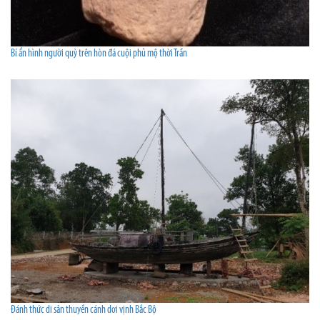
Bí ẩn hình người quỳ trên hòn đá cuội phủ mộ thời Trần
Đánh thức di sản thuyền cánh dơi vịnh Bắc Bộ