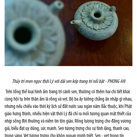
Thủy trì men ngọc thời Lý với dải sen kép trang trí nổi bật -
PHONG AN
Trên tổng thể loại hình ấm trang trí cánh sen, thường có thêm hai chi tiết khác
cùng hội tụ trên thân ấm là rồng và vẹt. Bộ ba ấy tưởng chẳng ăn nhập gì nhau,
nhưng nếu chiếu vào thời kỳ lịch sử đất nước sau ngàn năm Bắc thuộc, khi Phật
giáo hưng thịnh, nhiều hiện vật thời Lý đã chỉ ra mối tương quan mật thiết của
nhịp sống đời thường và niềm tin tôn giáo. Rồng tượng trưng cho đấng vương
giả, biểu đạt uy dũng, sức mạnh. Sen tượng trưng cho sự tĩnh lặng, thanh cao,
trong sáng. Vẹt tượng trưng cho khôn ngoan minh triết. Sen - vẹt trong
tín