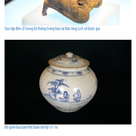
Sưu tập đèn cổ trong hệ thống trưng bày tại Bảo tàng Lịch sử Quốc gia
Đồ gốm hoa lam Việt Nam thế kỷ 15-16