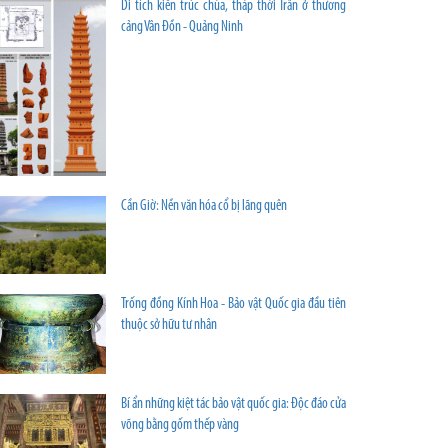
Di tích kiến trúc chùa, tháp thời Trần ở thương
cảng Vân Đồn - Quảng Ninh
Cần Giờ: Nền văn hóa cổ bị lãng quên
Trống đồng Kính Hoa - Bảo vật Quốc gia đầu tiên
thuộc sở hữu tư nhân
Bí ẩn những kiệt tác bảo vật quốc gia: Độc đáo cửa
võng bằng gốm thếp vàng