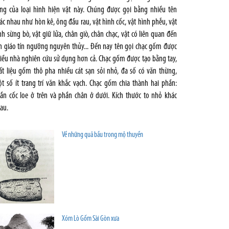
ng của loại hình hiện vật này. Chúng được gọi bằng nhiều tên
ác nhau như hòn kê, ông đầu rau, vật hình cốc, vật hình phễu, vật
nh sừng bò, vật giữ lửa, chân giò, chân chạc, vật có liên quan đến
n giáo tín ngưỡng nguyên thủy... Đến nay tên gọi chạc gốm được
iều nhà nghiên cứu sử dụng hơn cả. Chạc gốm được tạo bằng tay,
ất liệu gốm thô pha nhiều cát sạn sỏi nhỏ, đa số có văn thừng,
t số ít trang trí văn khắc vạch. Chạc gốm chia thành hai phần:
ần cốc loe ở trên và phần chân ở dưới. Kích thước to nhỏ khác
au.
Về những quả bầu trong mộ thuyền
Xóm Lò Gốm Sài Gòn xưa