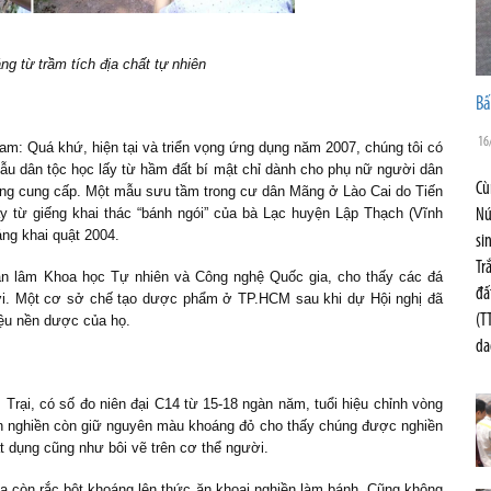
g từ trầm tích địa chất tự nhiên
Bấ
16
am: Quá khứ, hiện tại và triển vọng ứng dụng năm 2007, chúng tôi có
ẫu dân tộc học lấy từ hầm đất bí mật chỉ dành cho phụ nữ người dân
Cù
ng cung cấp. Một mẫu sưu tầm trong cư dân Mãng ở Lào Cai do Tiến
y từ giếng khai thác “bánh ngói” của bà Lạc huyện Lập Thạch (Vĩnh
Nú
ng khai quật 2004.
si
Tr
hàn lâm Khoa học Tự nhiên và Công nghệ Quốc gia, cho thấy các đá
đấ
ời. Một cơ sở chế tạo dược phẩm ở TP.HCM sau khi dự Hội nghị đã
(T
iệu nền dược của họ.
da
rại, có số đo niên đại C14 từ 15-18 ngàn năm, tuổi hiệu chỉnh vòng
àn nghiền còn giữ nguyên màu khoáng đỏ cho thấy chúng được nghiền
ật dụng cũng như bôi vẽ trên cơ thể người.
lia còn rắc bột khoáng lên thức ăn khoai nghiền làm bánh. Cũng không