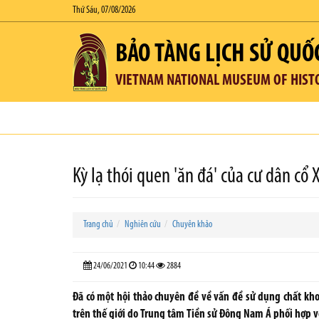
Thứ Sáu, 07/08/2026
BẢO TÀNG LỊCH SỬ QUỐ
VIETNAM NATIONAL MUSEUM OF HIST
Kỳ lạ thói quen 'ăn đá' của cư dân cổ 
Trang chủ
Nghiên cứu
Chuyên khảo
24/06/2021
10:44
2884
Đã có một hội thảo chuyên đề về vấn đề sử dụng chất kho
trên thế giới do Trung tâm Tiền sử Đông Nam Á phối hợp vớ