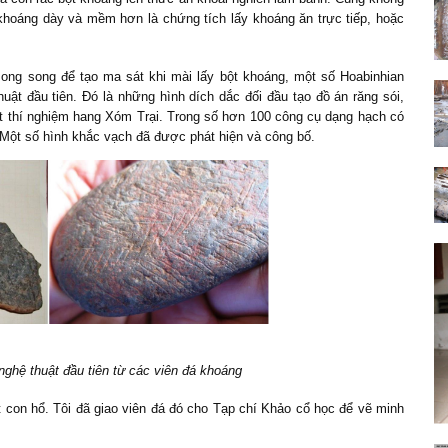
g khoáng dày và mềm hơn là chứng tích lấy khoáng ăn trực tiếp, hoặc
song song để tạo ma sát khi mài lấy bột khoáng, một số Hoabinhian
uật đầu tiên. Đó là những hình dích dắc đối đầu tạo đồ án răng sói,
t thí nghiệm hang Xóm Trại. Trong số hơn 100 công cụ dạng hạch có
 Một số hình khắc vạch đã được phát hiện và công bố.
ghệ thuật đầu tiên từ các viên đá khoáng
t con hổ. Tôi đã giao viên đá đó cho Tạp chí Khảo cổ học để vẽ minh