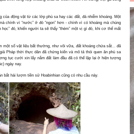
ng của động vật từ các lớp phù sa hay các đất, đá nhiễm khoáng. Một
 mà chính vì “nước” ở đó “ngon” hơn - chính vì có khoáng mà chúng
học” đó, khiến người ta sẽ thấy “thèm” một vị gì đó, khi cơ thể mất
ăn một số vật liệu bất thường, như vôi vữa, đất khoáng chứa sắt... đã
iả Pháp thời thực dân đã chứng kiến và mô tả thói quen ăn phù sa
g tục cưới xin lấy nắm đất làm đầu đã có thể lặp lại ở hiện tượng
úc) ngày nay.
ăn bắt hái lượm tiền sử Hoabinhian cũng có nhu cầu này.