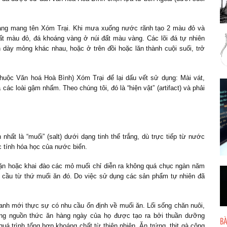
p làng mang tên Xóm Trại. Khi mưa xuống nước rãnh tạo 2 màu đỏ và
đất màu đỏ, đá khoáng vàng ở núi đất màu vàng. Các lõi đá tự nhiên
dày mỏng khác nhau, hoặc ở trên đồi hoặc lăn thành cuội suối, trở
uộc Văn hoá Hoà Bình) Xóm Trại để lại dấu vết sử dụng: Mài vát,
 các loài gậm nhấm. Theo chúng tôi, đó là “hiện vật” (artifact) và phải
ất là “muối” (salt) dưới dạng tinh thể trắng, dù trực tiếp từ nước
c tính hóa học của nước biển.
mặn hoặc khai đào các mỏ muối chỉ diễn ra không quá chục ngàn năm
 cầu từ thứ muối ăn đó. Do việc sử dụng các sản phẩm tự nhiên đã
anh mới thực sự có nhu cầu ổn định về muối ăn. Lối sống chăn nuôi,
ợng nguồn thức ăn hàng ngày của họ được tạo ra bởi thuần dưỡng
BÀ
á trình tổng hợp khoáng chất từ thiên nhiên. Ăn trứng, thịt gà công