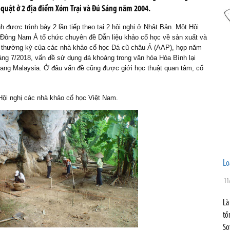
i quật ở 2 địa điểm Xóm Trại và Đú Sáng năm 2004.
được trình bày 2 lần tiếp theo tại 2 hội nghị ở Nhật Bản. Một Hội
 Đông Nam Á tổ chức chuyên đề Dẫn liệu khảo cổ học về sản xuất và
hị thường kỳ của các nhà khảo cổ học Đá cũ châu Á (AAP), họp năm
áng 7/2018, vấn đề sử dụng đá khoáng trong văn hóa Hòa Bình lại
enang Malaysia. Ở đâu vấn đề cũng được giới học thuật quan tâm, cổ
 Hội nghị các nhà khảo cổ học Việt Nam.
Lo
11
Là
tồ
Sơ