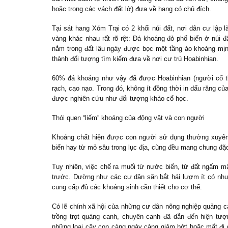
hoặc trong các vách đất lở) đưa về hang có chủ đích.
Tại sát hang Xóm Trại có 2 khối núi đất, nơi dân cư lậ
vàng khác nhau rất rõ rệt: Đá khoáng đỏ phổ biến ở núi 
nằm trong đất lâu ngày được bọc một tầng áo khoáng mịn 
thành đối tượng tìm kiếm đưa về nơi cư trú Hoabinhian.
60% đá khoáng như vậy đã được Hoabinhian (người cổ th
rạch, cạo nạo. Trong đó, không ít đồng thời in dấu răng của
được nghiên cứu như đối tượng khảo cổ học.
Thói quen “liếm” khoáng của động vật và con người
Khoáng chất hiện được con người sử dụng thường xuyên nh
biển hay từ mỏ sâu trong lục địa, cũng đều mang chung đặ
Tuy nhiên, việc chế ra muối từ nước biển, từ đất ngấm 
trước. Dường như các cư dân săn bắt hái lượm ít có nhu
cung cấp đủ các khoáng sinh cần thiết cho cơ thể.
Có lẽ chính xã hội của những cư dân nông nghiệp quảng c
trồng trọt quảng canh, chuyên canh đã dẫn đến hiện tư
những loại cây con càng ngày càng giảm bớt hoặc mất đi qu