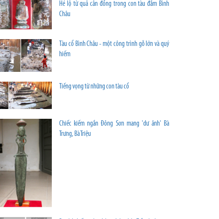
Hé lộ từ quả cân đồng trong con tàu đắm Bình
Châu
Tàu cổ Bình Châu - một công trình gỗ lớn và quý
hiếm
Tiếng vọng từ những con tàu cổ
Chiếc kiếm ngắn Đông Sơn mang 'dư ảnh' Bà
Trưng, Bà Triệu