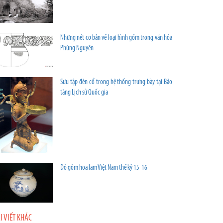
Những nét cơ bản về loại hình gốm trong văn hóa
Phùng Nguyên
Sưu tập đèn cổ trong hệ thống trưng bày tại Bảo
tàng Lịch sử Quốc gia
Đồ gốm hoa lam Việt Nam thế kỷ 15-16
I VIẾT KHÁC