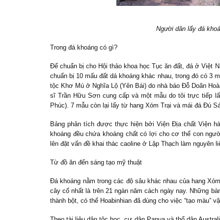
Người dân lấy đá khoán
Trong đá khoáng có gì?
Để chuẩn bị cho Hội thảo khoa học Tục ăn đất, đá ở Việt N
chuẩn bị 10 mấu đất dá khoáng khác nhau, trong đó có 3 m
tộc Khơ Mú ở Nghĩa Lộ (Yên Bái) do nhà báo Đỗ Doãn Hoà
sĩ Trần Hữu Sơn cung cấp và một mẫu do tôi trực tiếp lấ
Phúc). 7 mẫu còn lại lấy từ hang Xóm Trại và mái đá Đú Sá
Bảng phân tích được thực hiện bởi Viện Địa chất Viện 
khoáng đều chứa khoáng chất có lợi cho cơ thể con ngư
lên đặt vấn đề khai thác caoline ở Lập Thạch làm nguyên l
Từ đồ ăn đến sáng tạo mỹ thuật
Đá khoáng nằm trong các độ sâu khác nhau của hang Xóm T
cây cổ nhất là trên 21 ngàn năm cách ngày nay. Những b
thành bột, có thể Hoabinhian đã dùng cho việc “tạo màu” v
Theo tài liệu dân tộc học, cư dân Papua và thổ dân Austra