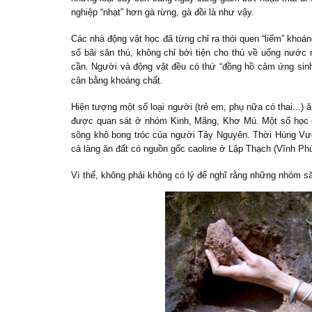
nghiệp “nhạt” hơn gà rừng, gà đồi là như vậy.
Các nhà động vật học đã từng chỉ ra thói quen “liếm” khoá
số bãi săn thú, không chỉ bởi tiện cho thú về uống nước
cần. Người và động vật đều có thứ “đồng hồ cảm ứng sinh 
cân bằng khoáng chất.
Hiện tượng một số loại người (trẻ em, phụ nữa có thai...) 
được quan sát ở nhóm Kinh, Mãng, Khơ Mú. Một số học g
sông khô bong tróc của người Tây Nguyên. Thời Hùng Vươn
cả làng ăn đất có nguồn gốc caoline ở Lập Thạch (Vĩnh Ph
Vì thế, không phải không có lý để nghĩ rằng những nhóm s