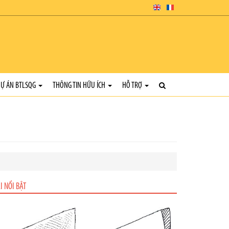
Ự ÁN BTLSQG
THÔNG TIN HỮU ÍCH
HỖ TRỢ
I NỔI BẬT