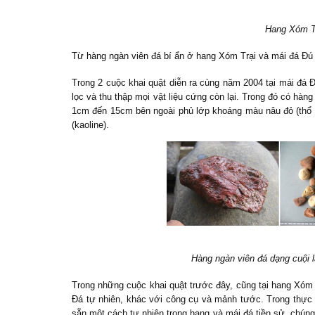
Hang Xóm Tr
Từ hàng ngàn viên đá bí ẩn ở hang Xóm Trại và mái đá Đú
Trong 2 cuộc khai quật diễn ra cùng năm 2004 tại mái đá 
lọc và thu thập mọi vật liệu cứng còn lại. Trong đó có hàn
1cm đến 15cm bên ngoài phủ lớp khoáng màu nâu đỏ (thổ h
(kaoline).
Hàng ngàn viên đá dạng cuội 
Trong những cuộc khai quật trước đây, cũng tại hang Xóm Tr
Đá tự nhiên, khác với công cụ và mảnh tước. Trong thực 
sẵn một cách tự nhiên trong hang và mái đá tiền sử, chún