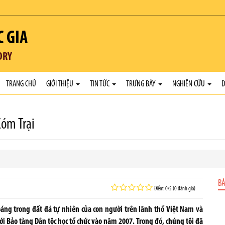
C GIA
ORY
TRANG CHỦ
GIỚI THIỆU
TIN TỨC
TRƯNG BÀY
NGHIÊN CỨU
D
Xóm Trại
BÀ
Điểm: 0/5 (0 đánh giá)
áng trong đất đá tự nhiên của con người trên lãnh thổ Việt Nam và
i Bảo tàng Dân tộc học tổ chức vào năm 2007. Trong đó, chúng tôi đã