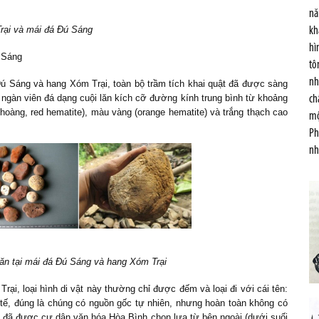
nă
ại và mái đá Đú Sáng
kh
hì
 Sáng
tô
nh
Đú Sáng và hang Xóm Trại, toàn bộ trầm tích khai quật đã được sàng
g ngàn viên đá dạng cuội lăn kích cỡ đường kính trung bình từ khoảng
ch
oàng, red hematite), màu vàng (orange hematite) và trắng thạch cao
mộ
Ph
nh
lăn tại mái đá Đú Sáng và hang Xóm Trại
ại, loại hình di vật này thường chỉ được đếm và loại đi với cái tên:
tế, đúng là chúng có nguồn gốc tự nhiên, nhưng hoàn toàn không có
g đã được cư dân văn hóa Hòa Bình chọn lựa từ bên ngoài (dưới suối