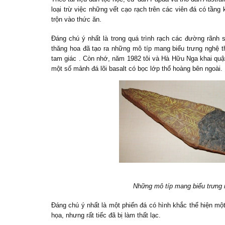
loại trừ việc những vết cạo rạch trên các viên đá có tần
trộn vào thức ăn.
Đáng chú ý nhất là trong quá trình rạch các đường rãnh 
thăng hoa đã tạo ra những mô típ mang biểu trưng nghệ th
tam giác . Còn nhớ, năm 1982 tôi và Hà Hữu Nga khai quậ
một số mảnh đá lõi basalt có bọc lớp thổ hoàng bên ngoài.
Những mô típ mang biểu trưng n
Đáng chú ý nhất là một phiến đá có hình khắc thể hiện mộ
họa, nhưng rất tiếc đã bị làm thất lạc.