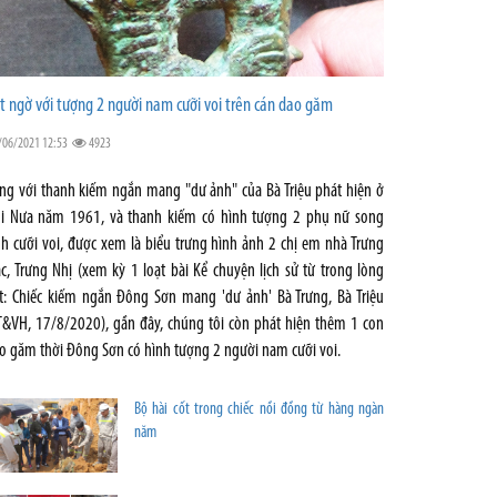
t ngờ với tượng 2 người nam cưỡi voi trên cán dao găm
/06/2021 12:53
4923
ng với thanh kiếm ngắn mang "dư ảnh" của Bà Triệu phát hiện ở
i Nưa năm 1961, và thanh kiếm có hình tượng 2 phụ nữ song
nh cưỡi voi, được xem là biểu trưng hình ảnh 2 chị em nhà Trưng
ắc, Trưng Nhị (xem kỳ 1 loạt bài Kể chuyện lịch sử từ trong lòng
t: Chiếc kiếm ngắn Đông Sơn mang 'dư ảnh' Bà Trưng, Bà Triệu
T&VH, 17/8/2020), gần đây, chúng tôi còn phát hiện thêm 1 con
o găm thời Đông Sơn có hình tượng 2 người nam cưỡi voi.
Bộ hài cốt trong chiếc nồi đồng từ hàng ngàn
năm