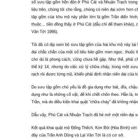
số sưu tập gốm hỗn độn ở Phù Cát và Nhuận Trạch trong 
liệu trên, chúng tôi cho rằng, chúng có niên đại sớm hơn
tập gốm của khu mộ này phần lớn là gốm Trần điển hình
thuộc… tiền đồng thấy ở Phù Cát (dẫu chỉ để tham khảo), có
Văn Tới 1986).
Tôi đã có dịp xem bộ sưu tập gốm của hai khu mộ này tại 
đại chắc chắn của một số tiêu bản gốm men ngọc, thuộc 
cho dù là phong cách, cũng chưa hề gặp. Như thế, phải 
thế kỷ 14, nhưng do việc xử lý chữa cháy, trong một sưu
rạch ròi được từng mộ, khiến phải định nhận niên đại của t
Do sưu tập gốm chủ yếu là đồ gia dụng như bát, đĩa, ch
dụng như là những cổ vật, để khi chết chôn theo. Hẳn là, 
Trần, mà do điều kiện khai quật “chữa cháy” đã không nh
Dẫu vậy, Phù Cát và Nhuận Trạch đã hé mở một niên đại
Kết quả khai quật mộ Đống Thếch, Kim Bôi (Hòa Bình) với 
đây của Trần Anh Dũng và Lại Văn Tới là có cơ sở.