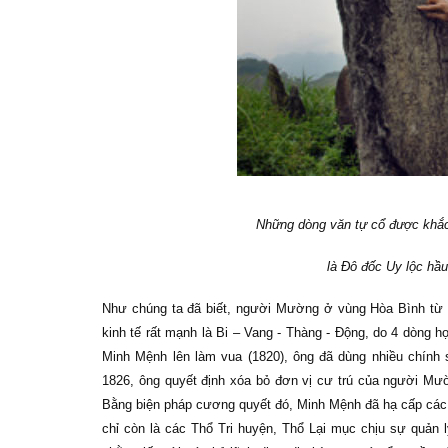
Những dòng văn tự cổ được khắc 
là Đô đốc Uy lộc hầu
Như chúng ta đã biết, người Mường ở vùng Hòa Bình từ lâ
kinh tế rất mạnh là Bi – Vang - Thàng - Động, do 4 dòng họ
Minh Mệnh lên làm vua (1820), ông đã dùng nhiều chính
1826, ông quyết định xóa bỏ đơn vị cư trú của người Mư
Bằng biện pháp cương quyết đó, Minh Mệnh đã hạ cấp các
chỉ còn là các Thổ Tri huyện, Thổ Lại mục chịu sự quản l