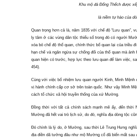
Khu mộ đá Đống Thếch được xếp 
là niềm tự hào của dò
Quan trọng hơn cả là, năm 1835 với chế độ “Lưu quan”, 
ly tâm ở các vùng dân tộc thiểu số trong đó có người Mườ
xóa bỏ chế độ thổ quan, chính thức bổ quan lại của triều đì
hạn chế và ngăn ngừa sự chống đối của thổ quan mà ảnh
quan hiện có trước, hợp lực theo lưu quan để làm việc, s
454).
Cùng với việc bổ nhiệm lưu quan người Kinh, Minh Mệnh
vị hành chính cấp cơ sở trên toàn quốc. Như vậy Minh Mện
cách tổ chức xã hội truyền thống của xứ Mường.
Đồng thời với tất cả chính sách mạnh mẽ ấy, đến thời 
Mường đã hết vai trò lịch sử, do đó, nghĩa địa dòng tộc cũ
Đó chính là lý do, ở Mường, sau thời Lê Trung Hưng nghĩ
địa điền dã tưởng đâu như mộ Mường cổ đã biến mất sau 