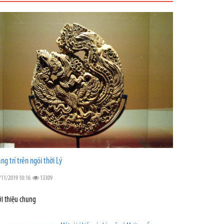
ang trí trên ngói thời Lý
/11/2019 10:16
13309
ới thiệu chung