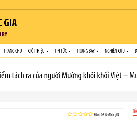
C GIA
ORY
TRANG CHỦ
GIỚI THIỆU
TIN TỨC
TRƯNG BÀY
NGHIÊN CỨU
D
iểm tách ra của người Mường khỏi khối Việt – 
BÀ
Điểm: 0/5 (0 đánh giá)