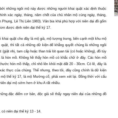
, bởi những ngôi mộ này được những người khai quật xác định thuộc
 chính xác ngày, tháng, năm chết của chủ nhân mộ cùng ngày, tháng,
 Phụng, Lê Thị Liên 1983). Văn bia khá phù hợp với niên đại đồ gốm
ơn được định niên đại thế kỷ 17.
 khai quật cho đây là mộ giả, mộ tượng trưng, bên cạnh một khu mộ
 quật, thì tất cả những dữ kiện để khẳng quyết chúng là những ngôi
giật nhị, tam cấp hoặc than trải lót quan tài (có hoặc không), đồ tùy
 A là hòn mồ. Không hề thấy hòn mồ có khắc chữ ở đây. Các hòn mồ
ước hòn mồ thấp, chỉ nhô lên khỏi mặt đất 20 - 30cm. Có lẽ, đây là
 xác thực của chúng. Thế nhưng, theo tôi, đây cũng chính là dữ kiện
mộ thế kỷ 17, là mộ Mường cổ, phải xem xét lại. Đồng thời với cấu
õ niên đại mộ sớm hơn ở khu A rất nhiều.
hững đặc điểm cơ bản, độc giả sẽ thấy ngay niên đại của những đồ
ó niên đại thế kỷ 13 - 14.