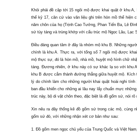
Khỏi phải đề cập tới 15 ngôi mộ được khai quật ở khu A
thế kỷ 17, căn cứ vào văn liệu ghi trên hòn mồ thể hiện
năm chôn của họ (Trịnh Cao Tưởng, Phan Tiến Ba, Lê Đình
sứ tùy táng và trùng khớp với cấu trúc mộ Ngọc Lâu, Lạc S
Điều đáng quan tâm ở đây là nhóm mộ khu B. Những người
chính là khu A. Thực ra, với tổng số 7 ngôi mộ được khai
mộ thực sự, đó là hòn mồ, nhà mồ, huyệt mộ hình chữ nhật (
táng. Đương nhiên, ở khu này có sự khác lạ so với khu
khu B được cắm thành đường thẳng giữa huyệt mộ. Kích th
lý do chính làm cho những người khai quật hoài nghi tính
ban đầu khiến cho những ai lâu nay lấy chuẩn mực những 
trúc này, bộ di vật chôn theo, đặc biệt là đồ gốm sứ, nói r
Xin nêu ra đây thống kê đồ gốm sứ trong các mộ, cùng n
gốm sứ đó, với những nhận xét cơ bản như sau:
1. Đồ gốm men ngọc chủ yếu của Trung Quốc và Việt Nam, c