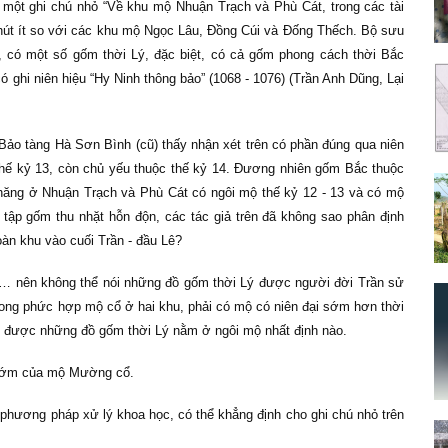
một ghi chú nhỏ “Về khu mộ Nhuận Trạch và Phù Cát, trong các tài
 chút ít so với các khu mộ Ngọc Lâu, Đồng Cúi và Đống Thếch. Bộ sưu
, có một số gốm thời Lý, đặc biệt, có cả gốm phong cách thời Bắc
 ghi niên hiệu “Hy Ninh thông bảo” (1068 - 1076) (Trần Anh Dũng, Lại
Bảo tàng Hà Sơn Bình (cũ) thấy nhận xét trên có phần đúng qua niên
thế kỷ 13, còn chủ yếu thuộc thế kỷ 14. Đương nhiên gốm Bắc thuộc
chăng ở Nhuận Trạch và Phù Cát có ngôi mộ thế kỷ 12 - 13 và có mộ
 tập gốm thu nhặt hỗn độn, các tác giả trên đã không sao phân định
oàn khu vào cuối Trần - đầu Lê?
ậu… nên không thể nói những đồ gốm thời Lý được người đời Trần sử
trong phức hợp mộ cổ ở hai khu, phải có mộ có niên đại sớm hơn thời
ận được những đồ gốm thời Lý nằm ở ngôi mộ nhất định nào.
 sớm của mộ Mường cổ.
phương pháp xử lý khoa học, có thể khẳng định cho ghi chú nhỏ trên