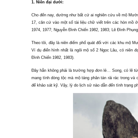
1. Niên đại dưới:
Cho đến nay, dường như bất cứ ai nghiên cứu về mộ Mường
17, căn cứ vào một số tài liệu chữ viết trên các hòn mồ
1974, 1977; Nguyễn Đình Chiến 1982, 1983; Lê Đình Phụng
Theo tôi, đây là niên điểm phổ quát đối với các khu mộ Mư
Ví dụ điển hình nhất là ngôi mộ số 2 Ngọc Lâu, có niên
Đình Chiến 1982, 1983).
Đây hẳn không phải là trường hợp đơn lẻ… Song, có lẽ t
mang tính dòng tộc mà mộ táng phân tán rải rác trong và 
để khảo sát kỹ. Vậy, lý do lịch sử nào dẫn đến tình trạng p