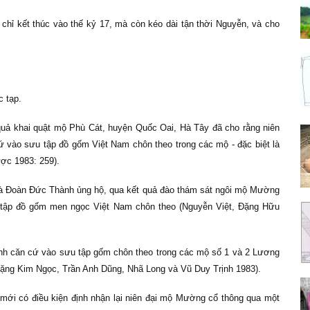
chỉ kết thúc vào thế kỷ 17, mà còn kéo dài tận thời Nguyễn, và cho
 tạp.
uả khai quật mộ Phù Cát, huyện Quốc Oai, Hà Tây đã cho rằng niên
cứ vào sưu tập đồ gốm Việt Nam chôn theo trong các mộ - đặc biệt là
ợc 1983: 259).
và Đoàn Đức Thành ủng hộ, qua kết quả đào thám sát ngôi mộ Mường
 tập đồ gốm men ngọc Việt Nam chôn theo (Nguyễn Việt, Đặng Hữu
nh căn cứ vào sưu tập gốm chôn theo trong các mộ số 1 và 2 Lương
Đặng Kim Ngọc, Trần Anh Dũng, Nhã Long và Vũ Duy Trịnh 1983).
mới có điều kiện định nhận lại niên đại mộ Mường cổ thông qua một