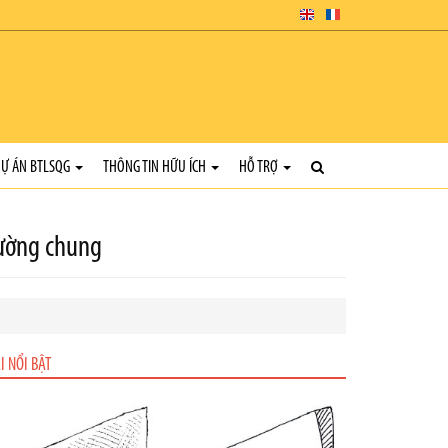
Ự ÁN BTLSQG
THÔNG TIN HỮU ÍCH
HỖ TRỢ
Mường chung
I NỔI BẬT