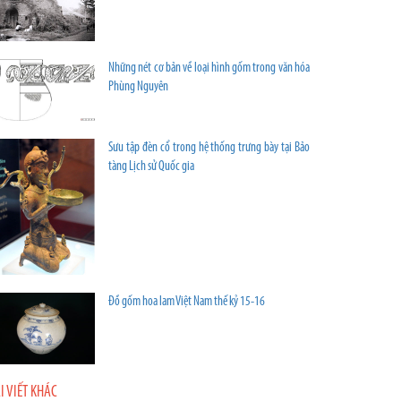
Những nét cơ bản về loại hình gốm trong văn hóa
Phùng Nguyên
Sưu tập đèn cổ trong hệ thống trưng bày tại Bảo
tàng Lịch sử Quốc gia
Đồ gốm hoa lam Việt Nam thế kỷ 15-16
I VIẾT KHÁC