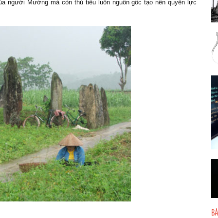
n của người Mường mà còn thủ tiêu luôn nguồn gốc tạo nên quyền lực
BÀ