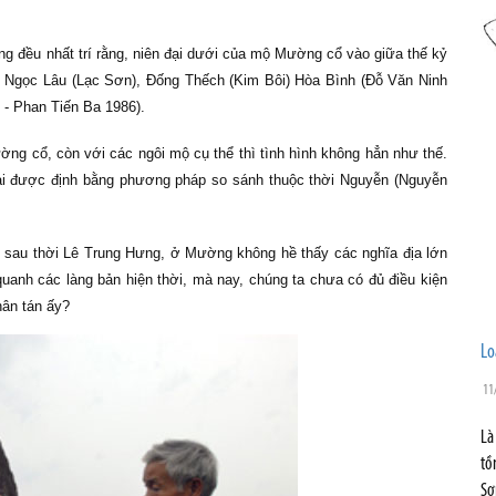
 đều nhất trí rằng, niên đại dưới của mộ Mường cổ vào giữa thế kỷ
 ở Ngọc Lâu (Lạc Sơn), Đống Thếch (Kim Bôi) Hòa Bình (Đỗ Văn Ninh
 - Phan Tiến Ba 1986).
ờng cổ, còn với các ngôi mộ cụ thể thì tình hình không hẳn như thế.
 đại được định bằng phương pháp so sánh thuộc thời Nguyễn (Nguyễn
ừ sau thời Lê Trung Hưng, ở Mường không hề thấy các nghĩa địa lớn
quanh các làng bản hiện thời, mà nay, chúng ta chưa có đủ điều kiện
hân tán ấy?
Lo
11
Là
tồ
Sơ