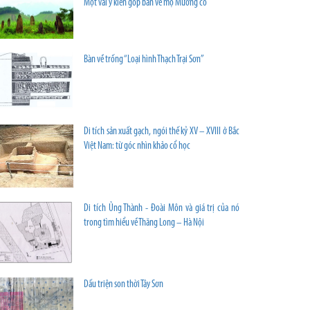
Một vài ý kiến góp bàn về mộ Mường cổ
Bàn về trống “Loại hình Thạch Trại Sơn”
Di tích sản xuất gạch, ngói thế kỷ XV – XVIII ở Bắc
Việt Nam: từ góc nhìn khảo cổ học
Di tích Ủng Thành - Đoài Môn và giá trị của nó
trong tìm hiểu về Thăng Long – Hà Nội
Dấu triện son thời Tây Sơn