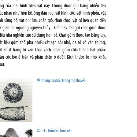
ng của loại hình hiện vật này. Chúng được gọi bằng nhiều tên
ác nhau như hòn kê, ông đầu rau, vật hình cốc, vật hình phễu, vật
nh sừng bò, vật giữ lửa, chân giò, chân chạc, vật có liên quan đến
n giáo tín ngưỡng nguyên thủy... Đến nay tên gọi chạc gốm được
iều nhà nghiên cứu sử dụng hơn cả. Chạc gốm được tạo bằng tay,
ất liệu gốm thô pha nhiều cát sạn sỏi nhỏ, đa số có văn thừng,
t số ít trang trí văn khắc vạch. Chạc gốm chia thành hai phần:
ần cốc loe ở trên và phần chân ở dưới. Kích thước to nhỏ khác
au.
Về những quả bầu trong mộ thuyền
Xóm Lò Gốm Sài Gòn xưa