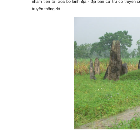
nhằm tiến tới xóa bỏ lãnh địa - địa bàn cư trú cổ truyề
truyền thống đó.