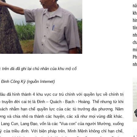
nă
kh
hì
tô
nh
ch
mộ
Ph
nh
trên đá đã ghi lại chủ nhân của khu mộ cổ
 Đinh Công Kỷ (nguồn Internet)
u đã hình thành 4 khu vực cư trú chính với quyền lực về chính trị
 truyền đời cai trị là Đinh – Quách - Bạch - Hoàng. Thế nhưng từ khi
 sách nhằm hạn chế quyền lực của các tù trưởng địa phương. Năm
ờng và chia nhỏ ra thành các huyện, các xã như mọi vùng đất khác.
 Lang Cun, Lang Đạo, vốn là các “Vua con” của người Mường, xuống
ý của triều đình. Với biện pháp trên, Minh Mệnh không chỉ hạn chế,