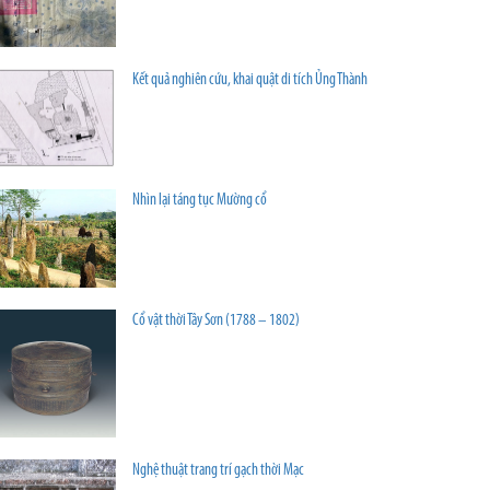
Kết quả nghiên cứu, khai quật di tích Ủng Thành
Nhìn lại táng tục Mường cổ
Cổ vật thời Tây Sơn (1788 – 1802)
Nghệ thuật trang trí gạch thời Mạc