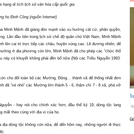
hạng di tích lịch sử văn hóa cấp quốc gia
ng họ Đinh Công (nguồn Internet)
vua Minh Mệnh đã giáng đòn mạnh vào xu hướng cát cứ, phân quyền,
ng. Lần đầu tiên trong lịch sử chế độ quân chủ Việt Nam, Minh Mệnh
nh lên cai trị trực tiếp các châu, huyện vùng cao. Lẽ đương nhiên, để
 hưởng ở địa phương còn lớn, Minh Mệnh đã cho phép các “chức thổ
au này có khuyết không phải đền bổ nữa (Nội các Triều Nguyễn 1993:
 còn cho đổi toàn bộ các Mường, Động… thành xã để thống nhất đơn
h đã “xé nhỏ” các Mường lớn thành 5 - 6, thậm chí 7 - 8 xã, phá vỡ
Tr
Nguyễn - hay nói cho chính xác hơn, đầu thế kỷ 19, dòng tộc lang
18
ng mất theo cùng với địa vị của họ.
Gi
a địa dòng tộc không còn nữa, để đến hôm nay, những người đi thực
đó.