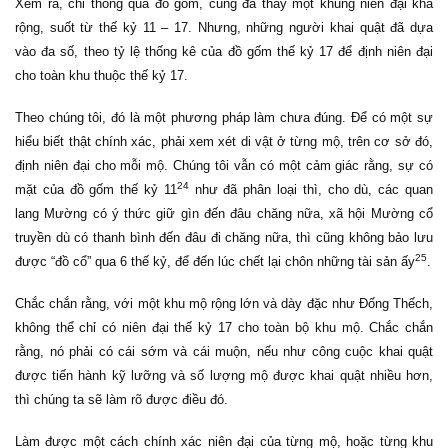
Xem ra, chỉ thông qua đồ gốm, cũng đã thấy một khung niên đại khá
rộng, suốt từ thế kỷ 11 – 17. Nhưng, những người khai quật đã dựa
vào đa số, theo tỷ lệ thống kê của đồ gốm thế kỷ 17 để định niên đại
cho toàn khu thuộc thế kỷ 17.
Theo chúng tôi, đó là một phương pháp làm chưa đúng. Để có một sự
hiểu biết thật chính xác, phải xem xét di vật ở từng mộ, trên cơ sở đó,
định niên đại cho mỗi mộ. Chúng tôi vẫn có một cảm giác rằng, sự có
24
mặt của đồ gốm thế kỷ 11
như đã phân loại thì, cho dù, các quan
lang Mường có ý thức giữ gìn đến đâu chăng nữa, xã hội Mường cổ
truyền dù có thanh bình đến đâu đi chăng nữa, thì cũng không bảo lưu
25
được “đồ cổ” qua 6 thế kỷ, để đến lúc chết lại chôn những tài sản ấy
.
Chắc chắn rằng, với một khu mộ rộng lớn và dày đặc như Đống Thếch,
không thể chỉ có niên đại thế kỷ 17 cho toàn bộ khu mộ. Chắc chắn
rằng, nó phải có cái sớm và cái muộn, nếu như công cuộc khai quật
được tiến hành kỹ lưỡng và số lượng mộ được khai quật nhiều hơn,
thì chúng ta sẽ làm rõ được điều đó.
Làm được một cách chính xác niên đại của từng mộ, hoặc từng khu