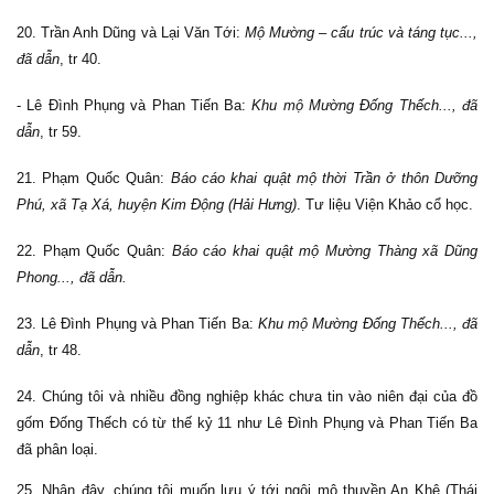
20. Trần Anh Dũng và Lại Văn Tới:
Mộ Mường – cấu trúc và táng tục...,
đã dẫn
, tr 40.
- Lê Đình Phụng và Phan Tiến Ba:
Khu mộ Mường Đống Thếch..., đã
dẫn
, tr 59.
21. Phạm Quốc Quân:
Báo cáo khai quật mộ thời Trần ở thôn Dưỡng
Phú, xã Tạ Xá, huyện Kim Động (Hải Hưng)
. Tư liệu Viện Khảo cổ học.
22. Phạm Quốc Quân:
Báo cáo khai quật mộ Mường Thàng xã Dũng
Phong..., đã dẫn.
23. Lê Đình Phụng và Phan Tiến Ba:
Khu mộ Mường Đống Thếch..., đã
dẫn
, tr 48.
24. Chúng tôi và nhiều đồng nghiệp khác chưa tin vào niên đại của đồ
gốm Đống Thếch có từ thế kỷ 11 như Lê Đình Phụng và Phan Tiến Ba
đã phân loại.
25.
Nhân đây, chúng tôi muốn lưu ý tới ngôi mộ thuyền An Khê (Thái