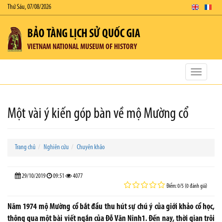
Thứ Sáu, 07/08/2026
BẢO TÀNG LỊCH SỬ QUỐC GIA
VIETNAM NATIONAL MUSEUM OF HISTORY
Toggle
navigatio
Một vài ý kiến góp bàn về mộ Mường cổ
Trang chủ
Nghiên cứu
Chuyên khảo
29/10/2019
09:51
4077
Điểm: 0/5 (0 đánh giá)
Năm 1974 mộ Mường cổ bắt đầu thu hút sự chú ý của giới khảo cổ học,
thông qua một bài viết ngắn của Đỗ Văn Ninh1. Đến nay, thời gian trôi