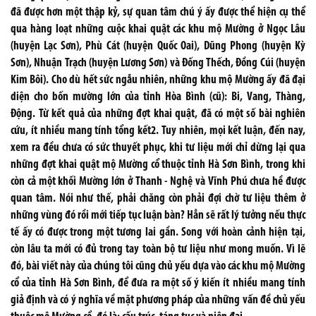
đã được hơn một thập kỷ, sự quan tâm chú ý ấy được thể hiện cụ thể
qua hàng loạt những cuộc khai quật các khu mộ Mường ở Ngọc Lâu
(huyện Lạc Sơn), Phù Cát (huyện Quốc Oai), Dũng Phong (huyện Kỳ
Sơn), Nhuận Trạch (huyện Lương Sơn) và Đống Thếch, Đồng Cúi (huyện
Kim Bôi). Cho dù hết sức ngẫu nhiên, những khu mộ Mường ấy đã đại
diện cho bốn mường lớn của tỉnh Hòa Bình (cũ): Bi, Vang, Thàng,
Động. Từ kết quả của những đợt khai quật, đã có một số bài nghiên
cứu, ít nhiều mang tính tổng kết2. Tuy nhiên, mọi kết luận, đến nay,
xem ra đều chưa có sức thuyết phục, khi tư liệu mới chỉ dừng lại qua
những đợt khai quật mộ Mường cổ thuộc tỉnh Hà Sơn Bình, trong khi
còn cả một khối Mường lớn ở Thanh - Nghệ và Vĩnh Phú chưa hề được
quan tâm. Nói như thế, phải chăng còn phải đợi chờ tư liệu thêm ở
những vùng đó rồi mới tiếp tục luận bàn? Hẳn sẽ rất lý tưởng nếu thực
tế ấy có được trong một tương lai gần. Song với hoàn cảnh hiện tại,
còn lâu ta mới có đủ trong tay toàn bộ tư liệu như mong muốn. Vì lẽ
đó, bài viết này của chúng tôi cũng chủ yếu dựa vào các khu mộ Mường
cổ của tỉnh Hà Sơn Bình, để đưa ra một số ý kiến ít nhiều mang tính
giả định và có ý nghĩa về mặt phương pháp của những vấn đề chủ yếu