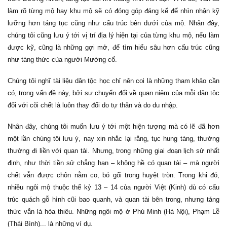
làm rõ từng mộ hay khu mộ sẽ có đóng góp đáng kể để nhìn nhận kỹ
lưỡng hơn táng tục cũng như cấu trúc bên dưới của mộ. Nhân đây,
chúng tôi cũng lưu ý tới vị trí địa lý hiện tại của từng khu mộ, nếu làm
được kỹ, cũng là những gợi mở, để tìm hiểu sâu hơn cấu trúc cũng
như táng thức của người Mường cổ.
Chúng tôi nghĩ tài liệu dân tộc học chỉ nên coi là những tham khảo cần
có, trong vấn đề này, bởi sự chuyển đổi về quan niệm của mỗi dân tộc
đối với cõi chết là luôn thay đổi do tự thân và do du nhập.
Nhân đây, chúng tôi muốn lưu ý tới một hiện tượng mà có lẽ đã hơn
một lần chúng tôi lưu ý, nay xin nhắc lại rằng, tục hung táng, thường
thường đi liền với quan tài. Nhưng, trong những giai đoạn lịch sử nhất
định, như thời tiền sử chẳng hạn – không hề có quan tài – mà người
chết vẫn được chôn nằm co, bó gối trong huyệt tròn. Trong khi đó,
nhiều ngôi mộ thuộc thế kỷ 13 – 14 của người Việt (Kinh) dù có cấu
trúc quách gỗ hình cũi bao quanh, và quan tài bên trong, nhưng táng
thức vẫn là hỏa thiêu. Những ngôi mộ ở Phú Minh (Hà Nội), Phạm Lễ
(Thái Bình)... là những ví dụ.