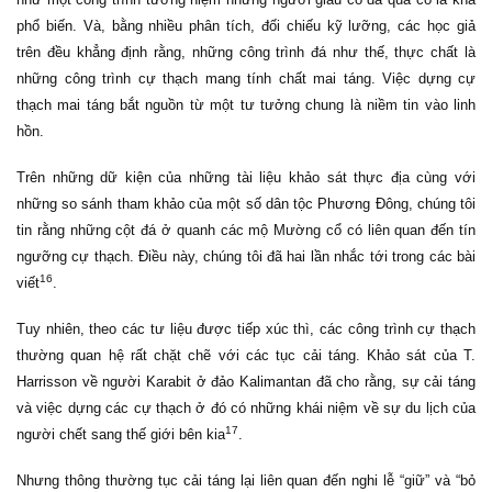
phổ biến. Và, bằng nhiều phân tích, đối chiếu kỹ lưỡng, các học giả
trên đều khẳng định rằng, những công trình đá như thế, thực chất là
những công trình cự thạch mang tính chất mai táng. Việc dựng cự
thạch mai táng bắt nguồn từ một tư tưởng chung là niềm tin vào linh
hồn.
Trên những dữ kiện của những tài liệu khảo sát thực địa cùng với
những so sánh tham khảo của một số dân tộc Phương Đông, chúng tôi
tin rằng những cột đá ở quanh các mộ Mường cổ có liên quan đến tín
ngưỡng cự thạch. Điều này, chúng tôi đã hai lần nhắc tới trong các bài
16
viết
.
Tuy nhiên, theo các tư liệu được tiếp xúc thì, các công trình cự thạch
thường quan hệ rất chặt chẽ với các tục cải táng. Khảo sát của T.
Harrisson về người Karabit ở đảo Kalimantan đã cho rằng, sự cải táng
và việc dựng các cự thạch ở đó có những khái niệm về sự du lịch của
17
người chết sang thế giới bên kia
.
Nhưng thông thường tục cải táng lại liên quan đến nghi lễ “giữ” và “bỏ