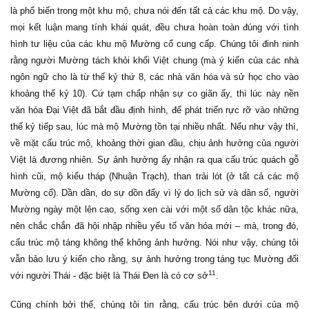
là phổ biến trong một khu mộ, chưa nói đến tất cả các khu mộ. Do vậy,
mọi kết luận mang tính khái quát, đều chưa hoàn toàn đúng với tình
hình tư liệu của các khu mộ Mường cổ cung cấp. Chúng tôi đinh ninh
rằng người Mường tách khỏi khối Việt chung (mà ý kiến của các nhà
ngôn ngữ cho là từ thế kỷ thứ 8, các nhà văn hóa và sử học cho vào
khoảng thế kỷ 10). Cứ tạm chấp nhận sự co giãn ấy, thì lúc này nền
văn hóa Đại Việt đã bắt đầu định hình, để phát triển rực rỡ vào những
thế kỷ tiếp sau, lúc mà mộ Mường tồn tại nhiều nhất. Nếu như vậy thì,
về mặt cấu trúc mộ, khoảng thời gian đầu, chịu ảnh hưởng của người
Việt là đương nhiên. Sự ảnh hưởng ấy nhận ra qua cấu trúc quách gỗ
hình cũi, mộ kiểu tháp (Nhuận Trạch), than trải lót (ở tất cả các mộ
Mường cổ). Dần dần, do sự dồn đẩy vì lý do lịch sử và dân số, người
Mường ngày một lên cao, sống xen cài với một số dân tộc khác nữa,
nên chắc chắn đã hội nhập nhiều yếu tố văn hóa mới – mà, trong đó,
cấu trúc mộ táng không thể không ảnh hưởng. Nói như vậy, chúng tôi
vẫn bảo lưu ý kiến cho rằng, sự ảnh hưởng trong táng tục Mường đối
11
với người Thái - đặc biệt là Thái Đen là có cơ sở
.
Cũng chính bởi thế, chúng tôi tin rằng, cấu trúc bên dưới của mộ