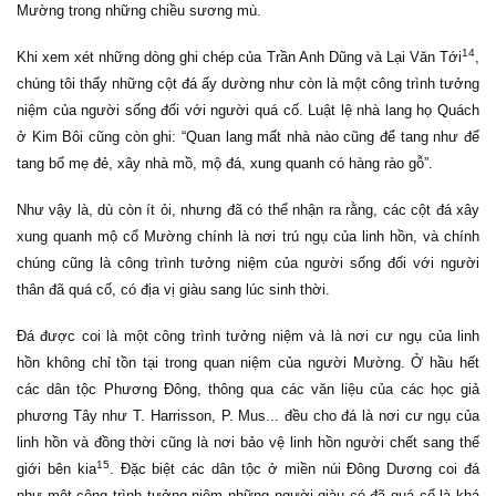
Mường trong những chiều sương mù.
14
Khi xem xét những dòng ghi chép của Trần Anh Dũng và Lại Văn Tới
,
chúng tôi thấy những cột đá ấy dường như còn là một công trình tưởng
niệm của người sống đối với người quá cố. Luật lệ nhà lang họ Quách
ở Kim Bôi cũng còn ghi: “Quan lang mất nhà nào cũng để tang như để
tang bố mẹ đẻ, xây nhà mồ, mộ đá, xung quanh có hàng rào gỗ”.
Như vậy là, dù còn ít ỏi, nhưng đã có thể nhận ra rằng, các cột đá xây
xung quanh mộ cổ Mường chính là nơi trú ngụ của linh hồn, và chính
chúng cũng là công trình tưởng niệm của người sống đối với người
thân đã quá cố, có địa vị giàu sang lúc sinh thời.
Đá được coi là một công trình tưởng niệm và là nơi cư ngụ của linh
hồn không chỉ tồn tại trong quan niệm của người Mường. Ở hầu hết
các dân tộc Phương Đông, thông qua các văn liệu của các học giả
phương Tây như T. Harrisson, P. Mus... đều cho đá là nơi cư ngụ của
linh hồn và đồng thời cũng là nơi bảo vệ linh hồn người chết sang thế
15
giới bên kia
. Đặc biệt các dân tộc ở miền núi Đông Dương coi đá
như một công trình tưởng niệm những người giàu có đã quá cố là khá