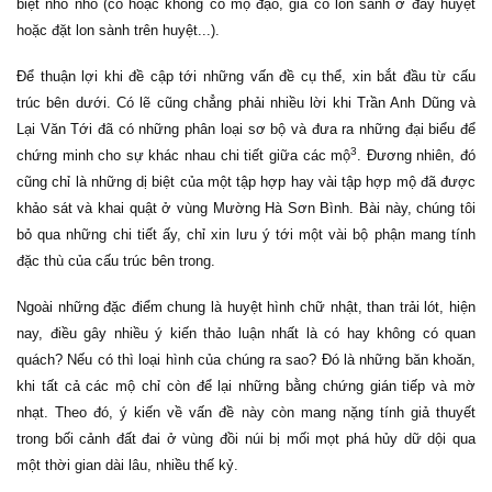
biệt nho nhỏ (có hoặc không có mộ đạo, gia cố lon sành ở đáy huyệt
hoặc đặt lon sành trên huyệt...).
Để thuận lợi khi đề cập tới những vấn đề cụ thể, xin bắt đầu từ cấu
trúc bên dưới. Có lẽ cũng chẳng phải nhiều lời khi Trần Anh Dũng và
Lại Văn Tới đã có những phân loại sơ bộ và đưa ra những đại biểu để
3
chứng minh cho sự khác nhau chi tiết giữa các mộ
. Đương nhiên, đó
cũng chỉ là những dị biệt của một tập hợp hay vài tập hợp mộ đã được
khảo sát và khai quật ở vùng Mường Hà Sơn Bình. Bài này, chúng tôi
bỏ qua những chi tiết ấy, chỉ xin lưu ý tới một vài bộ phận mang tính
đặc thù của cấu trúc bên trong.
Ngoài những đặc điểm chung là huyệt hình chữ nhật, than trải lót, hiện
nay, điều gây nhiều ý kiến thảo luận nhất là có hay không có quan
quách? Nếu có thì loại hình của chúng ra sao? Đó là những băn khoăn,
khi tất cả các mộ chỉ còn để lại những bằng chứng gián tiếp và mờ
nhạt. Theo đó, ý kiến về vấn đề này còn mang nặng tính giả thuyết
trong bối cảnh đất đai ở vùng đồi núi bị mối mọt phá hủy dữ dội qua
một thời gian dài lâu, nhiều thế kỷ.