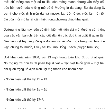
mới chỉ thông qua một số tư liệu còn mỏng manh nhưng vẫn thấy cấu
trúc bên dưới của những mộ cổ ở Mường là đa dạng. Sự đa dạng ấy
gợi ý cho việc định niên đại và ngược lại. Bởi lẽ đó, việc làm rõ niên
đại của mỗi mộ là rất cần thiết trong phương pháp khai quật.
Dường như lâu nay, vốn có định kiến về niên đại mộ Mường cổ, thông
qua các văn bản ghi trên các cột đá nên các đợt khai quật ít quan tâm
đến hiện vật tùy táng, để qua đó làm rõ niên đại mộ - từng mộ. Nói như
vậy, chúng tôi muốn, lưu ý tới khu mộ Đống Thếch (huyện Kim Bôi).
Đợt khai quật năm 1984, với 13 ngôi trong toàn khu được phát quật.
Những người chủ trì đã phân loại di vật – đặc biệt là đồ gốm – một tiêu
chí quan trọng để định niên đại mộ thành các nhóm sau:
- Nhóm hiện vật thế kỷ 11 – 13.
- Nhóm hiện vật thế kỷ 15 – 16
23
- Nhóm hiện vật thế kỷ 17
.