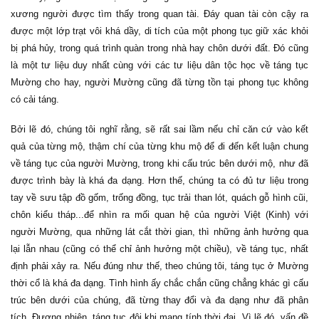
xương người được tìm thấy trong quan tài. Đáy quan tài còn cậy ra
được một lớp trạt vôi khá dầy, di tích của một phong tục giữ xác khỏi
bị phá hủy, trong quá trình quàn trong nhà hay chôn dưới đất. Đó cũng
là một tư liệu duy nhất cùng với các tư liệu dân tộc học về táng tục
Mường cho hay, người Mường cũng đã từng tồn tại phong tục không
có cải táng.
Bởi lẽ đó, chúng tôi nghĩ rằng, sẽ rất sai lầm nếu chỉ căn cứ vào kết
quả của từng mộ, thậm chí của từng khu mộ để đi đến kết luận chung
về táng tục của người Mường, trong khi cấu trúc bên dưới mộ, như đã
được trình bày là khá đa dạng. Hơn thế, chúng ta có đủ tư liệu trong
tay về sưu tập đồ gốm, trống đồng, tục trải than lót, quách gỗ hình cũi,
chôn kiểu tháp...để nhìn ra mối quan hệ của người Việt (Kinh) với
người Mường, qua những lát cắt thời gian, thì những ảnh hưởng qua
lại lẫn nhau (cũng có thể chỉ ảnh hưởng một chiều), về táng tục, nhất
định phải xảy ra. Nếu đúng như thế, theo chúng tôi, táng tục ở Mường
thời cổ là khá đa dạng. Tình hình ấy chắc chắn cũng chẳng khác gì cấu
trúc bên dưới của chúng, đã từng thay đổi và đa dạng như đã phân
tích. Đương nhiên, táng tục đôi khi mang tính thời đại. Vì lẽ đó, vấn đề