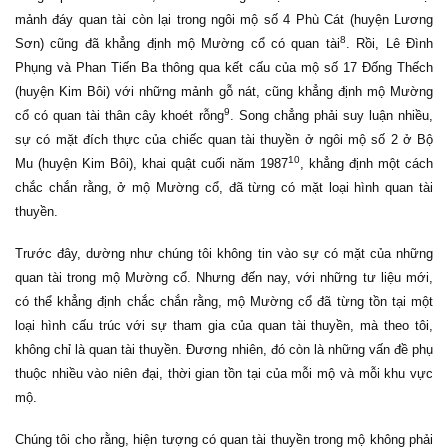
mảnh đáy quan tài còn lại trong ngôi mộ số 4 Phù Cát (huyện Lương
8
Sơn) cũng đã khẳng định mộ Mường cổ có quan tài
. Rồi, Lê Đình
Phụng và Phan Tiến Ba thông qua kết cấu của mộ số 17 Đống Thếch
(huyện Kim Bôi) với những mảnh gỗ nát, cũng khẳng định mộ Mường
9
cổ có quan tài thân cây khoét rỗng
. Song chẳng phải suy luận nhiều,
sự có mặt đích thực của chiếc quan tài thuyền ở ngôi mộ số 2 ở Bộ
10
Mu (huyện Kim Bôi), khai quật cuối năm 1987
, khẳng định một cách
chắc chắn rằng, ở mộ Mường cổ, đã từng có mặt loại hình quan tài
thuyền.
Trước đây, dường như chúng tôi không tin vào sự có mặt của những
quan tài trong mộ Mường cổ. Nhưng đến nay, với những tư liệu mới,
có thể khẳng định chắc chắn rằng, mộ Mường cổ đã từng tồn tại một
loại hình cấu trúc với sự tham gia của quan tài thuyền, mà theo tôi,
không chỉ là quan tài thuyền. Đương nhiên, đó còn là những vấn đề phụ
thuộc nhiều vào niên đại, thời gian tồn tại của mỗi mộ và mỗi khu vực
mộ.
Chúng tôi cho rằng, hiện tượng có quan tài thuyền trong mộ không phải