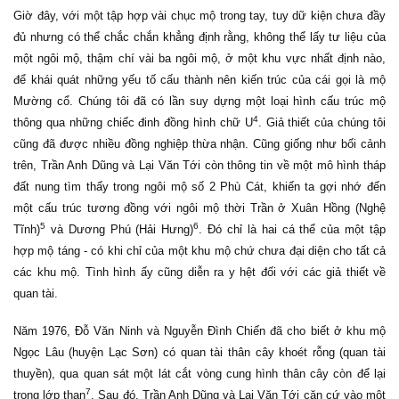
Giờ đây, với một tập hợp vài chục mộ trong tay, tuy dữ kiện chưa đầy
đủ nhưng có thể chắc chắn khẳng định rằng, không thể lấy tư liệu của
một ngôi mộ, thậm chí vài ba ngôi mộ, ở một khu vực nhất định nào,
để khái quát những yếu tố cấu thành nên kiến trúc của cái gọi là mộ
Mường cổ. Chúng tôi đã có lần suy dựng một loại hình cấu trúc mộ
4
thông qua những chiếc đinh đồng hình chữ U
. Giả thiết của chúng tôi
cũng đã được nhiều đồng nghiệp thừa nhận. Cũng giống như bối cảnh
trên, Trần Anh Dũng và Lại Văn Tới còn thông tin về một mô hình tháp
đất nung tìm thấy trong ngôi mộ số 2 Phù Cát, khiến ta gợi nhớ đến
một cấu trúc tương đồng với ngôi mộ thời Trần ở Xuân Hồng (Nghệ
5
6
Tĩnh)
và Dương Phú (Hải Hưng)
. Đó chỉ là hai cá thể của một tập
hợp mộ táng - có khi chỉ của một khu mộ chứ chưa đại diện cho tất cả
các khu mộ. Tình hình ấy cũng diễn ra y hệt đối với các giả thiết về
quan tài.
Năm 1976, Đỗ Văn Ninh và Nguyễn Đình Chiến đã cho biết ở khu mộ
Ngọc Lâu (huyện Lạc Sơn) có quan tài thân cây khoét rỗng (quan tài
thuyền), qua quan sát một lát cắt vòng cung hình thân cây còn để lại
7
trong lớp than
. Sau đó, Trần Anh Dũng và Lại Văn Tới căn cứ vào một