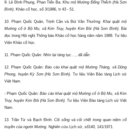
9. Lê Đình Phụng, Phan Tiến Ba:
Khu mộ Mường Đống Thếch (Hà Sơn
Bình)
. Khảo cổ học, số 3/1986, tr 43 - 51.
10. Phạm Quốc Quân, Trịnh Căn và Bùi Văn Thưởng:
Khai quật mộ
Mường cổ ở Bộ Mu, xã Kim Truy, huyện Kim Bôi (Hà Sơn Bình)
. Bài
đọc trong Hội nghị Thông báo Khảo cổ học hàng năm năm 1988. Tư liệu
Viện Khảo cổ học.
11. Phạm Quốc Quân:
Nhìn lại táng tục...., đã dẫn.
12. Phạm Quốc Quân:
Báo cáo khai quật mộ Mường Thàng, xã Dũng
Phong, huyện Kỳ Sơn (Hà Sơn Bình)
. Tư liệu Viện Bảo tàng Lịch sử
Việt Nam.
- Phạm Quốc Quân:
Báo cáo khai quật mộ Mường cổ ở Bộ Mu, xã Kim
Truy, huyện Kim Bôi (Hà Sơn Bình).
Tư liệu Viện Bảo tàng Lịch sử Việt
Nam.
13. Trần Từ và Bạch Đình:
Cõi sống và cõi chết trong quan niệm cổ
truyền của người Mường.
Nghiên cứu Lịch sử, số140, 141/1971.