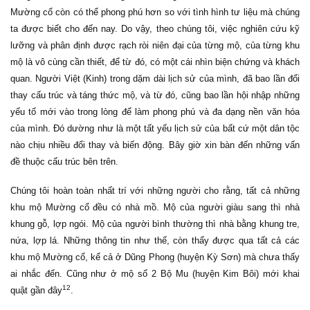
Mường cổ còn có thể phong phú hơn so với tình hình tư liệu mà chúng
ta được biết cho đến nay. Do vậy, theo chúng tôi, việc nghiên cứu kỹ
lưỡng và phân định được rạch ròi niên đại của từng mộ, của từng khu
mộ là vô cùng cần thiết, để từ đó, có một cái nhìn biện chứng và khách
quan. Người Việt (Kinh) trong dặm dài lịch sử của mình, đã bao lần đổi
thay cấu trúc và táng thức mộ, và từ đó, cũng bao lần hội nhập những
yếu tố mới vào trong lòng để làm phong phú và đa dạng nền văn hóa
của mình. Đó dường như là một tất yếu lịch sử của bất cứ một dân tộc
nào chịu nhiều đổi thay và biến động. Bây giờ xin bàn đến những vấn
đề thuộc cấu trúc bên trên.
Chúng tôi hoàn toàn nhất trí với những người cho rằng, tất cả những
khu mộ Mường cổ đều có nhà mồ. Mộ của người giàu sang thì nhà
khung gỗ, lợp ngói. Mộ của người bình thường thì nhà bằng khung tre,
nứa, lợp lá. Những thông tin như thế, còn thấy được qua tất cả các
khu mộ Mường cổ, kể cả ở Dũng Phong (huyện Kỳ Sơn) mà chưa thấy
ai nhắc đến. Cũng như ở mộ số 2 Bộ Mu (huyện Kim Bôi) mới khai
12
quật gần đây
.