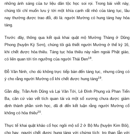
những ánh sáng của tư liệu dân tộc học soi rọi. Trong bài viết này,
chúng tôi chỉ muốn lưu ý tới một khía cạnh rất nhỏ của táng tục, lâu
nay thường được trao đổi, đó là: người Mường có hung táng hay hỏa
táng.
Trước đây, thông qua kết quả khai quật mộ Mường Thàng ở Dũng
Phong (huyện Kỳ Sơn), chúng tôi giả thiết người Mường ở thế kỷ 16,
khi chết được hỏa thiêu. Táng tục hỏa thiêu này nằm ngoài Phật giáo,
18
có liên quan tới tín ngưỡng của người Thái Đen
.
Đỗ Văn Ninh, cho dù không trực tiếp bàn đến táng tục, nhưng cũng có
19
ý cho rằng người Mường cổ khi chết được hung táng
.
Gần đây, Trần Anh Dũng và Lại Văn Tới, Lê Đình Phụng và Phan Tiến
Ba, căn cứ vào vết tích quan tài và một số xương chưa được giám
định thành phần sinh học, đã đi đến kết luận rằng người Mường cổ
20
không có hỏa thiêu
.
Thực tế khai quật khảo cổ học ngôi mộ số 2 ở Bộ Mu (huyện Kim Bôi),
cho hay, người chết được hung táng với chứng tích: tro than lẫn với