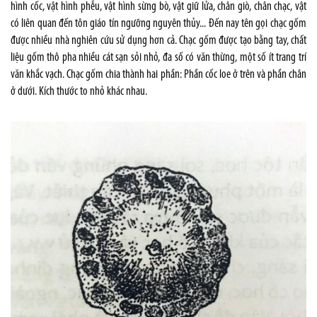
hình cốc, vật hình phễu, vật hình sừng bò, vật giữ lửa, chân giò, chân chạc, vật
có liên quan đến tôn giáo tín ngưỡng nguyên thủy... Đến nay tên gọi chạc gốm
được nhiều nhà nghiên cứu sử dụng hơn cả. Chạc gốm được tạo bằng tay, chất
liệu gốm thô pha nhiều cát sạn sỏi nhỏ, đa số có văn thừng, một số ít trang trí
văn khắc vạch. Chạc gốm chia thành hai phần: Phần cốc loe ở trên và phần chân
ở dưới. Kích thước to nhỏ khác nhau.