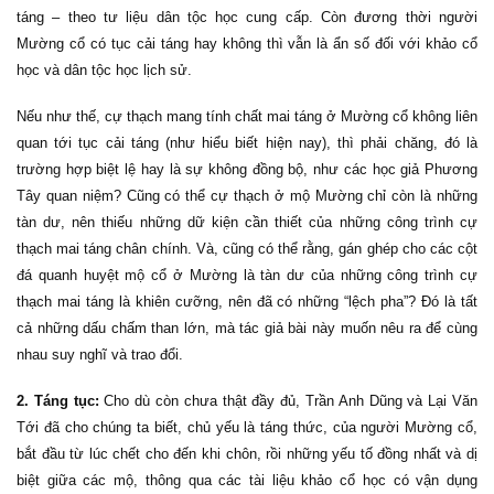
táng – theo tư liệu dân tộc học cung cấp. Còn đương thời người
Mường cổ có tục cải táng hay không thì vẫn là ẩn số đối với khảo cổ
học và dân tộc học lịch sử.
Nếu như thế, cự thạch mang tính chất mai táng ở Mường cổ không liên
quan tới tục cải táng (như hiểu biết hiện nay), thì phải chăng, đó là
trường hợp biệt lệ hay là sự không đồng bộ, như các học giả Phương
Tây quan niệm? Cũng có thể cự thạch ở mộ Mường chỉ còn là những
tàn dư, nên thiếu những dữ kiện cần thiết của những công trình cự
thạch mai táng chân chính. Và, cũng có thể rằng, gán ghép cho các cột
đá quanh huyệt mộ cổ ở Mường là tàn dư của những công trình cự
thạch mai táng là khiên cưỡng, nên đã có những “lệch pha”? Đó là tất
cả những dấu chấm than lớn, mà tác giả bài này muốn nêu ra để cùng
nhau suy nghĩ và trao đổi.
2. Táng tục:
Cho dù còn chưa thật đầy đủ, Trần Anh Dũng và Lại Văn
Tới đã cho chúng ta biết, chủ yếu là táng thức, của người Mường cổ,
bắt đầu từ lúc chết cho đến khi chôn, rồi những yếu tố đồng nhất và dị
biệt giữa các mộ, thông qua các tài liệu khảo cổ học có vận dụng