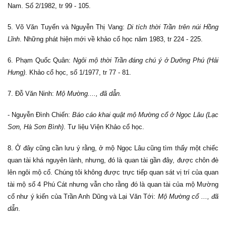
Nam. Số 2/1982, tr 99 - 105.
5. Võ Văn Tuyển và Nguyễn Thị Vang:
Di tích thời Trần trên núi Hồng
Lĩnh
. Những phát hiện mới về khảo cổ học năm 1983, tr 224 - 225.
6. Phạm Quốc Quân:
Ngôi mộ thời Trần đáng chú ý ở Dưỡng Phú (Hải
Hưng)
. Khảo cổ học, số 1/1977, tr 77 - 81.
7. Đỗ Văn Ninh:
Mộ Mường...., đã dẫn.
- Nguyễn Đình Chiến:
Báo cáo khai quật mộ Mường cổ ở Ngọc Lâu (Lạc
Sơn, Hà Sơn Bình)
. Tư liệu Viện Khảo cổ học.
8. Ở đây cũng cần lưu ý rằng, ở mộ Ngọc Lâu cũng tìm thấy một chiếc
quan tài khá nguyên lành, nhưng, đó là quan tài gần đây, được chôn đè
lên ngôi mộ cổ. Chúng tôi không được trực tiếp quan sát vị trí của quan
tài mộ số 4 Phú Cát nhưng vẫn cho rằng đó là quan tài của mộ Mường
cổ như ý kiến của Trần Anh Dũng và Lại Văn Tới:
Mộ Mường cổ ..., đã
dẫn
.