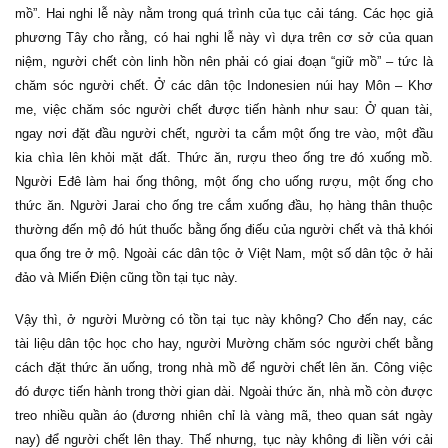
mồ”. Hai nghi lễ này nằm trong quá trình của tục cải táng. Các học giả
phương Tây cho rằng, có hai nghi lễ này vì dựa trên cơ sở của quan
niệm, người chết còn linh hồn nên phải có giai đoạn “giữ mồ” – tức là
chăm sóc người chết. Ở các dân tộc Indonesien núi hay Môn – Khơ
me, việc chăm sóc người chết được tiến hành như sau: Ở quan tài,
ngay nơi đặt đầu người chết, người ta cắm một ống tre vào, một đầu
kia chìa lên khỏi mặt đất. Thức ăn, rượu theo ống tre đó xuống mồ.
Người Eđê làm hai ống thông, một ống cho uống rượu, một ống cho
thức ăn. Người Jarai cho ống tre cắm xuống đầu, họ hàng thân thuộc
thường đến mộ đó hút thuốc bằng ống điếu của người chết và thả khói
qua ống tre ở mộ. Ngoài các dân tộc ở Việt Nam, một số dân tộc ở hải
đảo và Miến Điện cũng tồn tại tục này.
Vậy thì, ở người Mường có tồn tại tục này không? Cho đến nay, các
tài liệu dân tộc học cho hay, người Mường chăm sóc người chết bằng
cách đặt thức ăn uống, trong nhà mồ để người chết lên ăn. Công việc
đó được tiến hành trong thời gian dài. Ngoài thức ăn, nhà mồ còn được
treo nhiều quần áo (đương nhiên chỉ là vàng mã, theo quan sát ngày
nay) để người chết lên thay. Thế nhưng, tục này không đi liền với cải