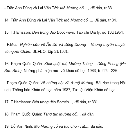
- Trần Anh Dũng và Lại Văn Tới:
Mộ Mường cổ...., đã dẫn,
tr 33.
14. Trần Anh Dũng và Lại Văn Tới:
Mộ Mường cổ...., đã dẫn
, tr 34.
15. T.Harrisson:
Bên trong đảo Boóc-nê-ô
. Tạp chí Địa lý, số 130/1964.
- P.Mus:
Nghiên cứu về Ấn Độ và Đông Dương – Những truyền thuyết
về người Chàm.
BEFEO, tập 31/1931.
16. Phạm Quốc Quân:
Khai quật mộ Mường Thàng – Dũng Phong (Hà
Sơn Bình)
. Những phát hiện mới về khảo cổ học 1983, tr 224 - 226.
- Phạm Quốc Quân:
Về những cột đá ở mộ Mường.
Bài đọc trong Hội
nghị Thông báo Khảo cổ học năm 1987, Tư liệu Viện Khảo cổ học.
17. T.Harrisson:
Bên trong đảo Bornéo..., đã dẫn
, tr 331.
18. Phạm Quốc Quân:
Táng tục Mường cổ..., đã dẫn.
19. Đỗ Văn Ninh:
Mộ Mường cổ và tục chôn cất..., đã dẫn.