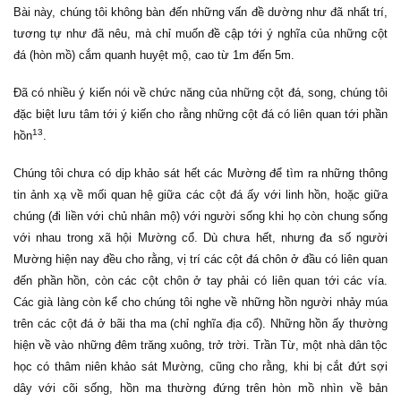
Bài này, chúng tôi không bàn đến những vấn đề dường như đã nhất trí,
tương tự như đã nêu, mà chỉ muốn đề cập tới ý nghĩa của những cột
đá (hòn mồ) cắm quanh huyệt mộ, cao từ 1m đến 5m.
Đã có nhiều ý kiến nói về chức năng của những cột đá, song, chúng tôi
đặc biệt lưu tâm tới ý kiến cho rằng những cột đá có liên quan tới phần
13
hồn
.
Chúng tôi chưa có dịp khảo sát hết các Mường để tìm ra những thông
tin ảnh xạ về mối quan hệ giữa các cột đá ấy với linh hồn, hoặc giữa
chúng (đi liền với chủ nhân mộ) với người sống khi họ còn chung sống
với nhau trong xã hội Mường cổ. Dù chưa hết, nhưng đa số người
Mường hiện nay đều cho rằng, vị trí các cột đá chôn ở đầu có liên quan
đến phần hồn, còn các cột chôn ở tay phải có liên quan tới các vía.
Các già làng còn kể cho chúng tôi nghe về những hồn người nhảy múa
trên các cột đá ở bãi tha ma (chỉ nghĩa địa cổ). Những hồn ấy thường
hiện về vào những đêm trăng xuông, trở trời. Trần Từ, một nhà dân tộc
học có thâm niên khảo sát Mường, cũng cho rằng, khi bị cắt đứt sợi
dây với cõi sống, hồn ma thường đứng trên hòn mồ nhìn về bản