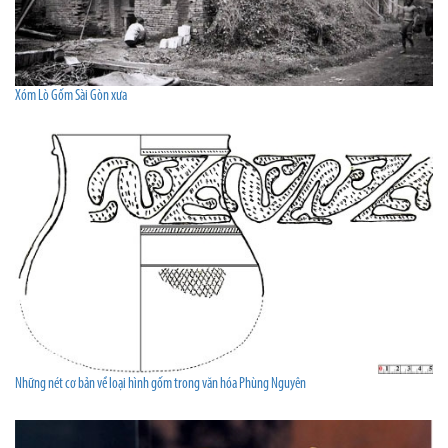
Xóm Lò Gốm Sài Gòn xưa
Những nét cơ bản về loại hình gốm trong văn hóa Phùng Nguyên