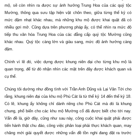
mộ, sẽ còn nhìn ra được sự ảnh hưởng Trung Hoa của các quý tộc
Mường, thông qua sưu tập hiện vật chôn theo, giữa từng thế kỷ có
mức đậm nhạt khác nhau, mà những khu mộ được khai quật đã có
nhiều gợi mở. Cũng dựa trên phương pháp ấy, có thể nhìn ra mức độ
tiếp thu văn hóa Trung Hoa của các đẳng cấp quý tộc Mường cũng
khác nhau. Quý tộc càng lớn và giàu sang, mức độ ảnh hưởng càng
đậm.
Chính vì lẽ đó, việc dựng được khung niên đại cho từng khu mộ là
quan trọng, để từ đó nhận nhìn các mặt trên đây được khách quan và
cụ thể.
Chúng tôi dường như đồng tình với Trần Anh Dũng và Lại Văn Tới cho
rằng, khung niên đại của khu mộ Phù Cát là từ thế kỷ 14 đến thế kỷ 18.
Có lẽ, khung ấy không chỉ dành riêng cho Phù Cát mà đó là khung
chung, phổ biến cho các khu mộ Mường cổ đã được biết cho tới nay.
Vấn đề là, giờ đây, cũng như sau này, công cuộc khai quật phải được
tiến hành thật chu đáo, công việc phân loại phải thực khách quan, may
chăng mới giải quyết được những vấn đề tồn nghi đang đặt ra trước