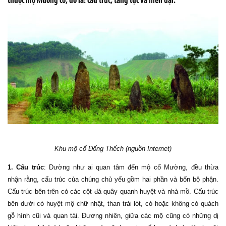
thuộc mộ Mường cổ, đó là: cấu trúc, táng tục và niên đại.
Khu mộ cổ Đống Thếch (nguồn Internet)
1. Cấu trúc
: Dường như ai quan tâm đến mộ cổ Mường, đều thừa
nhận rằng, cấu trúc của chúng chủ yếu gồm hai phần và bốn bộ phận.
Cấu trúc bên trên có các cột đá quây quanh huyệt và nhà mồ. Cấu trúc
bên dưới có huyệt mộ chữ nhật, than trải lót, có hoặc không có quách
gỗ hình cũi và quan tài. Đương nhiên, giữa các mộ cũng có những dị