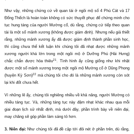
Như vậy, những chứng cứ về quan tài ở ngôi mộ số 4 Phù Cát và 17
Đống Thếch là hoàn toàn không có sức thuyết phục để chứng minh cho
tục hung táng của người Mường cổ, dù rằng, chứng cứ tiếp theo quan
tài là một số mảnh xương (không được giám định). Nhưng nếu giả thiết
rằng, những mảnh xương ấy đã được giám định thành phần sinh học,
thì cũng chưa thể kết luận khi chúng tôi đã nhạt được những mảnh
xương người khá lớn trong một ngôi mộ ở Dưỡng Phú (Hải Hưng)
21
chắc chắn được hỏa thiêu
. Tình hình ấy cũng giống như khi nhặt
được một số mảnh xương trong một ngôi mộ Mường cổ ở Dũng Phong
22
(huyện Kỳ Sơn)
mà chúng tôi cho đó là những mảnh xương còn sót
lại khi đốt chưa hết.
Vì những lẽ ấy, chúng tôi nghiêng nhiều về khả năng, người Mường có
nhiều táng tục. Và, những táng tục này đậm nhạt khác nhau qua mỗi
giai đoạn lịch sử nhất định, mà dưới đây, phần trình bày về niên đại,
may chăng sẽ góp phần làm sáng tỏ hơn.
3. Niên đại:
Như chúng tôi đã đề cập tới đôi nét ở phần trên, dù rằng,