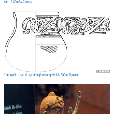
Xóm Lò Gốm Sài Gòn xưa
Những nét cơ bản về loại hình gốm trong văn hóa Phùng Nguyên