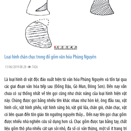
Loại hình chân chạc trong đồ gốm văn hóa Phùng Nguyên
11/06/2019 08:28
7426
Là loại hình di vật độc đáo xuất hiện từ văn hóa Phùng Nguyên và tồn tại qua
các giai đoạn văn hóa tiếp sau (Đồng Đậu, Gò Mun, Đông Sơn). Đến nay vẫn
chưa có sự thống nhất về tên gọi cũng như chức năng của loại hình hiện vật
này. Chúng được gọi bằng nhiều tên khác nhau như hòn kê, ông đầu rau, vật
hình cốc, vật hình phễu, vật hình sừng bò, vật giữ lửa, chân giò, chân chạc, vật
có liên quan đến tôn giáo tín ngưỡng nguyên thủy... Đến nay tên gọi chạc gốm
được nhiều nhà nghiên cứu sử dụng hơn cả. Chạc gốm được tạo bằng tay, chất
liệu gốm thô pha nhiều cát sạn sỏi nhỏ, đa số có văn thừng, một số ít trang trí