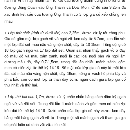
hành ở vị trí này nhằm làm rõ kết cấu tường thành cũng như lối đi từ
đường Đông Quan vào Ủng Thành và Đoài Môn. Ở độ sâu 9,25m đã
xác định kết cấu của tường Ủng Thành có 3 lớp gia cố xếp chồng lên
nhau:
+ Lớp thứ nhất (tính từ dưới lên)
cao 2,25m, được xử lý rất công phu.
Gia cố gồm một lớp gạch vồ và ngói vỡ ken dày từ 5-7cm, xen lẫn với
một lớp đất sét màu nâu vàng nện chặt, dày từ 10-15cm. Tổng cộng có
18 lớp gạch ngói và 17 lớp đất sét. Quan sát nhận thấy gạch vồ ở đây
có màu đỏ và màu xám xanh, ngói là các loại ngói bản và ngói âm
dương màu đỏ, dày 0,7-1,5cm, trong đất lẫn nhiều mảnh sành, gốm
men có niên đại từ thế kỷ 14-18. Bề mặt của lớp gia cố này là một lớp
đất sét màu nâu vàng nện chặt, dày 19cm, riêng ở vách hố phía tây và
phía bắc còn có một lớp xỉ than dày 5cm, ngăn cách giữa lớp gia cố
thứ nhất và thứ hai.
+ Lớp thứ hai cao 1,7m,
được xử lý chắc chắn bằng cách đầm kỹ gạch
ngói vỡ và đất sét. Trong đất lẫn ít mảnh sành và gốm men có niên đại
kéo dài từ thế kỷ 14-18. Dưới chân của lớp gia cố này được ken dày
bằng một hàng gạch vồ vỡ to. Trong một số mảnh gạch vồ tham gia gia
cố phát hiện có dính vôi vữa liên kết.