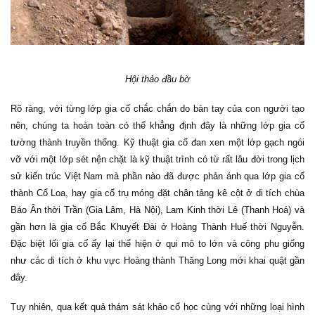
Hội thảo đầu bờ
Rõ ràng, với từng lớp gia cố chắc chắn do bàn tay của con người tạo
nên, chúng ta hoàn toàn có thể khẳng định đây là những lớp gia cố
tường thành truyền thống. Kỹ thuật gia cố đan xen một lớp gạch ngói
vỡ với một lớp sét nện chặt là kỹ thuật trình có từ rất lâu đời trong lịch
sử kiến trúc Việt Nam mà phần nào đã được phản ánh qua lớp gia cố
thành Cổ Loa, hay gia cố trụ móng đặt chân tảng kê cột ở di tích chùa
Báo Ân thời Trần (Gia Lâm, Hà Nội), Lam Kinh thời Lê (Thanh Hoá) và
gần hơn là gia cố Bắc Khuyết Đài ở Hoàng Thành Huế thời Nguyễn.
Đặc biệt lối gia cố ấy lại thể hiện ở qui mô to lớn và công phu giống
như các di tích ở khu vực Hoàng thành Thăng Long mới khai quật gần
đây.
Tuy nhiên, qua kết quả thám sát khảo cổ học cùng với những loại hình