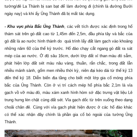
tường/đê La Thành bị san bạt để làm đường đi (chính là đường Bưởi
ngày nay) và khi ấy Ủng Thành đã bị mất tác dụng.
- Khu vực phía Bắc
Ủng Thành
, các vết tích được xác định trong hố
thám sát trên gò đất cao từ 1,45m đến 2,5m, đầu phía tây và bắc của
gò đất là ao nước hình thành do quá trình lấy đất làm gạch vào khoảng
những năm 60 của thế kỷ trước. Hố đào chạy cắt ngang gò đất ra sát
mép của ao nước. Ở độ sâu 16cm, dưới lớp đất xỉ than màu đỏ sẫm,
phát hiện lớp đất sét màu nâu vàng, thuần, rắn chắc, trong đất lẫn
nhiều mảnh sành, gốm men nhiều thời kỳ, niên đại kéo dài từ thế kỷ 13
đến thế kỷ 18. Diễn biến địa tầng cho biết một lớp gia cố móng phía
bắc của Ủng Thành. Còn ở vị trí cách mép hố phía bắc 2,1m là vỉa
gạch vồ vỡ màu đỏ, màu xám xanh hình hòm sớ đặc trưng vật liệu Lê
trung hưng lèn chặt cùng đất sét. Vỉa gạch dốc từ trên xuống theo dạng
choãi chân đê. Cùng với vỉa gạch phát hiện được ở các hố đào khác
có thể xác nhận đây chính là phần gia cố bó ngoài của tường Ủng
Thành.