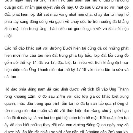
Bưởi ngày nay) và Ủng Thành, hố đào thám sát mở ở đầu phía đông
của gò đất, nhằm giải quyết vấn đề này. Ở độ sâu 0,20m so với mặt gò
đất, phát hiện lớp đất sét màu vàng nhạt nện chặt chạy dài từ mép hố
phía tây sang đông cùng vỉa gạch vồ chạy dốc từ trên xuống đã khẳng
định mặt bên trong Ủng Thành đều có gia cố gạch vỡ và đất sét nện
chặt.
Các hố đào khác sát với đường Bưởi hiện tại cũng đã có những phát
hiện mới như câu tạo nền đất trũng phía tây bắc, lớp đất bồi cùng đồ
gốm sứ thế kỷ 14, 15 và 17, đặc biệt là nhiều vết tích khẳng định sự
hiện diện của Ủng Thành niên đại thế kỷ 17-18 với nhiều lần tu sửa và
cải tạo.
Hố đào phía đông nam đã xác định được vết tích lối vào Ủng Thành
rộng khoảng 12m, ở độ sâu 2,4m với các lớp gia cố khác biệt xung
quanh, mặc dầu trong quá trình tồn tại nó đã bị san lấp qua những di
tồn mang niên đại muộn và đồ vật thời hiện đại. Đáng chú ý, giới hạn
của lối đi này lại là hai bụi tre già hiện còn trên bề mặt
.
Kết quả kiểm tra
ấy đã cho biết những thay đổi của con đường Đông Quan ngày nay đã
được bồi lấp lên rất nhiều so với côte nền cũ (khoảng gần 2m) sau khi