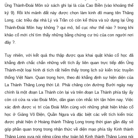
Ủng Thành-Đoài Môn sử sách ghi lại là của Cao Biền (vào khoảng thế
kỷ 9). Rồi khi mảnh đất này được chọn làm kinh đô mang tên Thăng
Long, các triều đại nhà Lý và Trần có còn kế thừa và sử dụng lại Ủng
Thành-Đoài Môn hay không ? qui mô, bố cục như thế nào ? trong khi
khảo cổ mới chỉ tìm thấy những bằng chứng cư trú của con người nơi
đây ?.
Tuy nhiên, với kết quả thu thập được qua khai quật khảo cổ học đã
khẳng định chắc chắn những vết tích ấy liên quan trực tiếp đến Ủng
Thành-một loại hình di tích rất hiếm thấy trong lịch sử kiến trúc truyền
thống Việt Nam. Quan trọng hơn, theo đó khẳng định sự hiện diện của
La Thành Thăng Long thời Lê. Phải chăng còn đường Bưởi ngày nay
chính là một đoạn La Thành còn lại và trên đoạn La Thành phía tây ấy
còn có cửa ra vào Đoài Môn, dân gian còn nhắc tới tận hôm nay. Việc
xác định được vị trí của Đoài Môn cùng với những phát hiện khảo cổ
học ở Giảng Võ Điện, Quần Ngựa và đặc biệt các vết tích kiến trúc
được phát hiện ở Hoàng thành Thăng Long trong thời gian gần đây sẽ
góp phần quan trọng trong nhận thức về diện mạo phía tây Kinh thành
Thăng Long xưa nói riêng cũng như toàn bộ Kinh thành Thăng Long nói