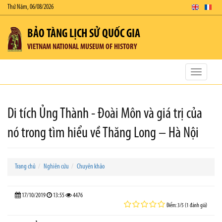
Thứ Năm, 06/08/2026
BẢO TÀNG LỊCH SỬ QUỐC GIA
VIETNAM NATIONAL MUSEUM OF HISTORY
Toggle
navigatio
Di tích Ủng Thành - Đoài Môn và giá trị của
nó trong tìm hiểu về Thăng Long – Hà Nội
Trang chủ
Nghiên cứu
Chuyên khảo
17/10/2019
13:55
4476
Điểm: 3/5 (1 đánh giá)