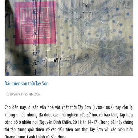
Dấu triện son thời Tây Sơn
10/10/2019 11:25
6986
Cho đến nay, di sản văn hoá vật chất thời Tây Sơn (1788-1802) tuy còn lại
không nhiều nhưng đã được các nhà nghiên cứu sử học và bảo tàng tập hợp,
công bố ở nhiều nơi (Nguyễn Đình Chiến, 2011: tr. 14-17). Trong bài này chúng
tôi tập trung giới thiệu về các dấu triện son thời Tây Sơn với các niên hiệu
Quang Trung, Cảnh Thịnh và Bảo Hưng..