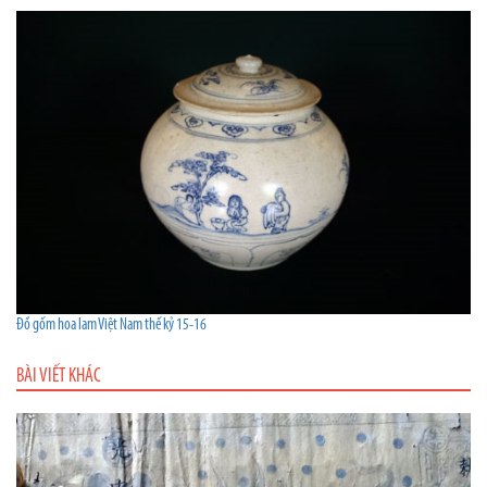
Đồ gốm hoa lam Việt Nam thế kỷ 15-16
BÀI VIẾT KHÁC