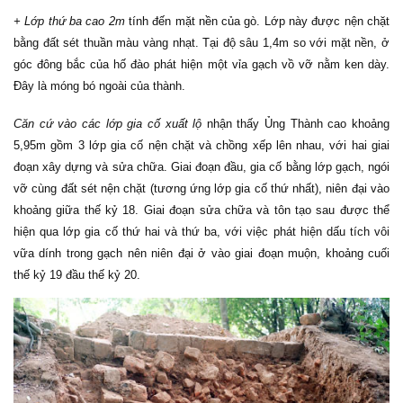
+ Lớp thứ ba cao 2m
tính đến mặt nền của gò. Lớp này được nện chặt
bằng đất sét thuần màu vàng nhạt. Tại độ sâu 1,4m so với mặt nền, ở
góc đông bắc của hố đào phát hiện một vỉa gạch vồ vỡ nằm ken dày.
Đây là móng bó ngoài của thành.
Căn cứ vào các lớp gia cố xuất lộ
nhận thấy Ủng Thành cao khoảng
5,95m gồm 3 lớp gia cố nện chặt và chồng xếp lên nhau, với hai giai
đoạn xây dựng và sửa chữa. Giai đoạn đầu, gia cố bằng lớp gạch, ngói
vỡ cùng đất sét nện chặt (tương ứng lớp gia cố thứ nhất), niên đại vào
khoảng giữa thế kỷ 18. Giai đoạn sửa chữa và tôn tạo sau được thể
hiện qua lớp gia cố thứ hai và thứ ba, với việc phát hiện dấu tích vôi
vữa dính trong gạch nên niên đại ở vào giai đoạn muộn, khoảng cuối
thế kỷ 19 đầu thế kỷ 20.