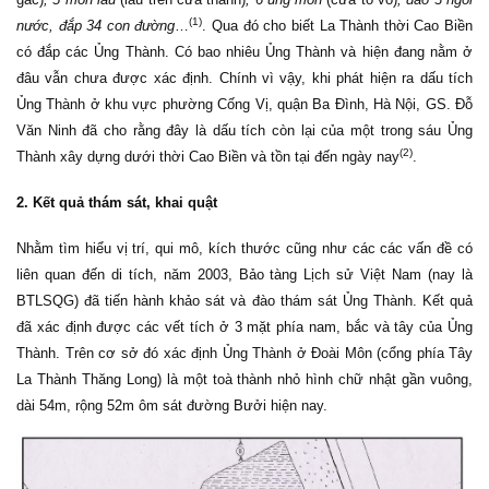
(1)
nước, đắp 34 con đường
…
. Qua đó cho biết La Thành thời Cao Biền
có đắp các Ủng Thành. Có bao nhiêu Ủng Thành và hiện đang nằm ở
đâu vẫn chưa được xác định. Chính vì vậy, khi phát hiện ra dấu tích
Ủng Thành ở khu vực phường Cống Vị, quận Ba Đình, Hà Nội, GS. Đỗ
Văn Ninh đã cho rằng đây là dấu tích còn lại của một trong sáu Ủng
(2)
Thành xây dựng dưới thời Cao Biền và tồn tại đến ngày nay
.
2. Kết quả thám sát, khai quật
Nhằm tìm hiểu vị trí, qui mô, kích thước cũng như các các vấn đề có
liên quan đến di tích, năm 2003, Bảo tàng Lịch sử Việt Nam (nay là
BTLSQG) đã tiến hành khảo sát và đào thám sát Ủng Thành. Kết quả
đã xác định được các vết tích ở 3 mặt phía nam, bắc và tây của Ủng
Thành. Trên cơ sở đó xác định Ủng Thành ở Đoài Môn (cổng phía Tây
La Thành Thăng Long) là một toà thành nhỏ hình chữ nhật gần vuông,
dài 54m, rộng 52m ôm sát đường Bưởi hiện nay.