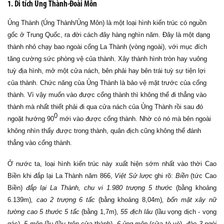
1. Di tích Ủng Thành-Đoài Môn
Ủng Thành (Úng Thành/Ủng Môn) là một loại hình kiến trúc có nguồn
gốc ở Trung Quốc, ra đời cách đây hàng nghìn năm. Đây là một dạng
thành nhỏ chạy bao ngoài cổng La Thành (vòng ngoài), với mục đích
tăng cường sức phòng vệ của thành. Xây thành hình tròn hay vuông
tuỳ địa hình, mở một cửa nách, bên phải hay bên trái tuỳ sự tiện lợi
của thành. Chức năng của Ủng Thành là bảo vệ mặt trước của cổng
thành. Vì vậy muốn vào được cổng thành thì không thể đi thẳng vào
thành mà nhất thiết phải đi qua cửa nách của Ủng Thành rồi sau đó
0
ngoặt hướng 90
mới vào được cổng thành. Nhờ có nó mà bên ngoài
không nhìn thấy được trong thành, quân địch cũng không thể đánh
thẳng vào cổng thành.
Ở nước ta, loại hình kiến trúc này xuất hiện sớm nhất vào thời Cao
Biền khi đắp lại La Thành năm 866,
Việt Sử lược
ghi rõ:
Biền
(tức Cao
Biền)
đắp lại La Thành, chu vi 1.980 trượng 5 thước
(bằng khoảng
6.139m)
, cao 2 trượng 6 tấc
(bằng khoảng 8,04m)
, bốn mặt xây nữ
tường cao 5 thước 5 tấc
(bằng 1,7m),
55 địch lâu
(lầu vọng dịch - vọng
gác)
, 5 môn lầu
(lầu trên cửa thành)
, 6 ủng môn
(cửa tò vò)
, đào 3 ngòi