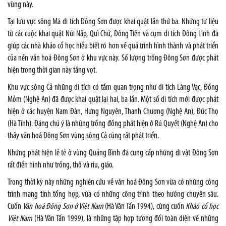
vùng này.
Tại lưu vực sông Mã di tích Đông Sơn được khai quật lần thứ ba. Những tư liệu
từ các cuộc khai quật Núi Nấp, Quì Chử, Đông Tiến và cụm di tích Đông Lĩnh đã
giúp các nhà khảo cổ học hiểu biết rõ hơn về quá trình hình thành và phát triển
của nền văn hoá Đông Sơn ở khu vực này. Số lượng trống Đông Sơn được phát
hiện trong thời gian này tăng vọt.
Khu vực sông Cả những di tích có tầm quan trọng như di tích Làng Vạc, Đồng
Mỏm (Nghệ An) đã được khai quật lại hai, ba lần. Một số di tích mới được phát
hiện ở các huyện Nam Đàn, Hưng Nguyên, Thanh Chương (Nghệ An), Đức Thọ
(Hà Tĩnh). Đáng chú ý là những trống đồng phát hiện ở Rú Quyết (Nghệ An) cho
thấy văn hoá Đông Sơn vùng sông Cả cũng rất phát triển.
Những phát hiện lẻ tẻ ở vùng Quảng Bình đã cung cấp những di vật Đông Sơn
rất điển hình như trống, thố và rìu, giáo.
Trong thời kỳ này những nghiên cứu về văn hoá Đông Sơn vừa có những công
trình mang tính tổng hợp, vừa có những công trình theo hướng chuyên sâu.
Cuốn
Văn hoá Đông Sơn ở Việt Nam
(Hà Văn Tấn 1994), cùng cuốn
Khảo cổ
học
Việt Nam
(Hà Văn Tấn 1999), là những tập hợp tương đối toàn diện về những