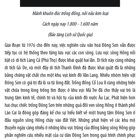
Mảnh khuôn đúc trống đồng, nồi nấu kim loại
Cách ngày nay 1.800 - 1.600 năm
(Bảo tàng Lịch sử Quốc gia)
Giai đoạn từ 1976 cho đến nay, việc nghiên cứu văn hoá Đông Sơn vẫn được
tiếp tục có hệ thống theo từng lưu vực các con sông. Lưu vực sông Hồng nổi
bật có di tích Làng Cả (Phú Thọ) được khai quật hai lần. Di tích này cùng những
di tích Gò De, và mới đây di tích Thanh Đình đã được khai quật đã là những
bằng chứng vật chất cho một khu vực kinh đô Văn Lang. Nhiều nhóm hiện vật
Đông Sơn có giá trị đã lộ ra từ lòng đất. Trống đồng Cổ Loa II cùng những hiện
vật chứa trong lòng trống tìm được ở khu vực Mả Tre đã cho thấy vai trò là
trung tâm kinh tế, chính trị và hội tụ của kinh đô nước Âu Lạc. Phát hiện hơn
hai chục chiếc trống Đông Sơn trên những quả đồi ven sông Hồng ở thành phố
Lào Cai là đóng góp đáng kể cho sự hiểu biết về một trung tâm Đông Sơn ở
đầu nguồn sông Hồng chảy vào đất Việt. Những phát hiện về các khu mộ
thuyền ngày càng nhiều ở những khu vực trũng của đồng bằng sông Hồng góp
phần nghiên cứu nhiều mặt của cư dân Đông Sơn trong quá trình chinh phục