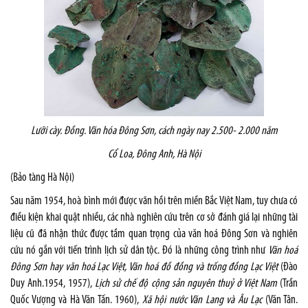
Lưỡi cày
.
Đồng. Văn hóa Đông Sơn, cách ngày nay 2.500- 2.000 năm
Cổ Loa, Đông Anh, Hà Nội
(Bảo tàng Hà Nội)
Sau năm 1954, hoà bình mới được vãn hồi trên miền Bắc Việt Nam, tuy chưa có
điều kiện khai quật nhiều, các nhà nghiên cứu trên cơ sở đánh giá lại những tài
liệu cũ đã nhận thức được tầm quan trọng của văn hoá Đông Sơn và nghiên
cứu nó gắn với tiến trình lịch sử dân tộc. Đó là những công trình như
Văn hoá
Đông Sơn hay văn hoá Lạc Việt, Văn hoá đồ đồng và trống đồng Lạc Việt
(Đào
Duy Anh.1954, 1957),
Lịch sử chế độ cộng sản nguyên thuỷ ở Việt Nam
(Trần
Quốc Vượng và Hà Văn Tấn. 1960),
Xã hội nước Văn Lang và Âu Lạc
(Văn Tân.