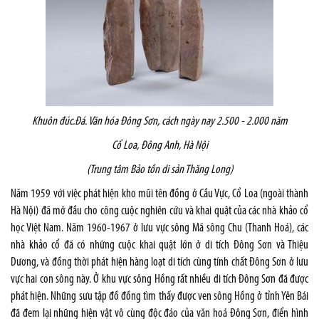
Khuôn đúc
.
Đ
á
. Văn hóa Đông Sơn, cách ngày nay 2.500 - 2.000 năm
Cổ Loa, Đông Anh, Hà Nội
(Trung t
â
m Bảo tồn di sản Thăng Long)
Năm 1959 với việc phát hiện kho mũi tên đồng ở Cầu Vực, Cổ Loa (ngoài thành
Hà Nội) đã mở đầu cho công cuộc nghiên cứu và khai quật của các nhà khảo cổ
học Việt Nam. Năm 1960-1967 ở lưu vực sông Mã sông Chu (Thanh Hoá), các
nhà khảo cổ đã có những cuộc khai quật lớn ở di tích Đông Sơn và Thiệu
Dương, và đồng thời phát hiện hàng loạt di tích cùng tính chất Đông Sơn ở lưu
vực hai con sông này. Ở khu vực sông Hồng rất nhiều di tích Đông Sơn đã được
phát hiện. Những sưu tập đồ đồng tìm thấy được ven sông Hồng ở tỉnh Yên Bái
đã đem lại những hiện vật vô cùng độc đáo của văn hoá Đông Sơn, điển hình