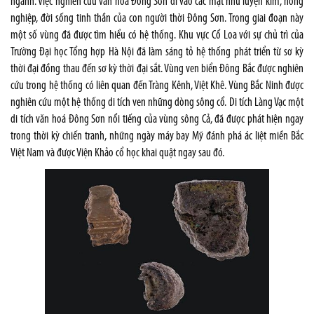
ngành. Việc nghiên cứu văn hoá Đông Sơn đi vào các mặt như luyện kim, nông
nghiệp, đời sống tinh thần của con người thời Đông Sơn. Trong giai đoạn này
một số vùng đã được tìm hiểu có hệ thống. Khu vực Cổ Loa với sự chủ trì của
Trường Đại học Tổng hợp Hà Nội đã làm sáng tỏ hệ thống phát triển từ sơ kỳ
thời đại đồng thau đến sơ kỳ thời đại sắt. Vùng ven biển Đông Bắc được nghiên
cứu trong hệ thống có liên quan đến Tràng Kênh, Việt Khê. Vùng Bắc Ninh được
nghiên cứu một hệ thống di tích ven những dòng sông cổ. Di tích Làng Vạc một
di tích văn hoá Đông Sơn nổi tiếng của vùng sông Cả, đã được phát hiện ngay
trong thời kỳ chiến tranh, những ngày máy bay Mỹ đánh phá ác liệt miền Bắc
Việt Nam và được Viện Khảo cổ học khai quật ngay sau đó.