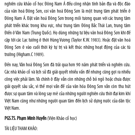
nghiên cứu khảo cổ học Đông Nam Á đều công nhận tính bản địa và độc đáo
của văn hoá Đông Sơn, coi văn hoá Đông Sơn là một trung tâm phát triển ở
Đông Nam Á. Đặt văn hoá Đông Sơn trong mối tương quan với các trung tâm
phát triển khác trong khu vực, như trung tâm Đông Bắc Thái Lan, trung tâm
Điền ở Vân Nam (Trung Quốc). Họ dùng những tư liệu văn hoá Đông Sơn khi đề
cập tới các Lạc tướng ở thời Hùng Vương (Taylor K.W. 1983). Hoặc đặt văn hoá
Đông Sơn ở vào cuối thời kỳ tự trị và kết thúc những hoạt động của các tù
trưởng (Higham.C 1989).
Đến nay, Văn hoá Đông Sơn đã trải qua hơn 90 năm phát triển và nghiên cứu.
Các nhà khảo cổ và lịch sử đã giải quyết nhiều vấn đề nhưng cũng gợi ra nhiều
công việc phải làm. Và chính ở đây vẫn còn những chỗ bỏ ngỏ hoặc chưa được
giải quyết sâu sắc, vì thế mọi vấn đề của văn hóa Đông Sơn vẫn còn thu hút
được sự quan tâm và lòng say mê của những người nghiên cứu thời đại kim khí
Việt Nam cũng như những người quan tâm đến lịch sử dựng nước của dân tộc
Việt Nam.
PGS.TS. Phạm Minh Huyền
(Viện Khảo cổ học)
TÀI LIỆU THAM KHẢO: