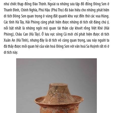
như chiếc thạp đồng Đào Thịnh. Ngoài ra những sưu tập đồ đồng Đông Sơn ở
Thanh Đình, Chính Nghĩa, Phú Hậu (Phú Thọ) đã báo hiệu cho những phát hiện
di tích Đông Sơn quan trọng ở vùng đất quanh khu vực đền thờ các vua Hùng.
Các tỉnh Hà Tây, Hải Phòng cũng phát hiện được những di tích rất đáng chú ý,
nổi bật nhất là những ngôi mộ quan tài thân cây khoét rỗng Việt Khê (Hải
Phòng), Châu Can (Hà Tây). Ở lưu vực sông Cả mới chỉ phát hiện được di tích
Xuân An (Hà Tĩnh), nhưng đây là di tích vô cùng quan trọng, sau này người ta
đã thấy được mối quan hệ của văn hoá Đông Sơn với văn hoá Sa Huỳnh rất rõ ở
di tích này.