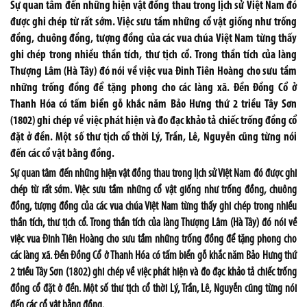
Sự quan tâm đến những hiện vật đồng thau trong lịch sử Việt Nam đó
được ghi chép từ rất sớm. Việc sưu tầm những cổ vật giống như trống
đồng, chuông đồng, tượng đồng của các vua chúa Việt Nam từng thấy
ghi chép trong nhiều thần tích, thư tịch cổ. Trong thần tích của làng
Thượng Lâm (Hà Tây) đó nói về việc vua Đinh Tiên Hoàng cho sưu tầm
những trống đồng để tặng phong cho các làng xã. Đền Đồng Cổ ở
Thanh Hóa có tấm biển gỗ khắc năm Bảo Hưng thứ 2 triều Tây Sơn
(1802) ghi chép về việc phát hiện và đo đạc khảo tả chiếc trống đồng cổ
đặt ở đền. Một số thư tịch cổ thời Lý, Trần, Lê, Nguyễn cũng từng nói
đến các cổ vật bằng đồng.
Sự quan tâm đến những hiện vật đồng thau trong lịch sử Việt Nam đó được ghi
chép từ rất sớm. Việc sưu tầm những cổ vật giống như trống đồng, chuông
đồng, tượng đồng của các vua chúa Việt Nam từng thấy ghi chép trong nhiều
thần tích, thư tịch cổ. Trong thần tích của làng Thượng Lâm (Hà Tây) đó nói về
việc vua Đinh Tiên Hoàng cho sưu tầm những trống đồng để tặng phong cho
các làng xã. Đền Đồng Cổ ở Thanh Hóa có tấm biển gỗ khắc năm Bảo Hưng thứ
2 triều Tây Sơn (1802) ghi chép về việc phát hiện và đo đạc khảo tả chiếc trống
đồng cổ đặt ở đền. Một số thư tịch cổ thời Lý, Trần, Lê, Nguyễn cũng từng nói
đến các cổ vật bằng đồng.