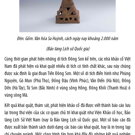
Đèn.
Gốm. Văn hóa Sa Huỳnh, cách ngày nay khoảng 2.000 năm
(Bảo tàng Lịch sử Quốc gia)
Cùng thời gian phát hiện những di tích Đông Sơn kể trên, các nhà khảo cổ Việt
Nam đã phát hiện và khai quật nhiều di tích có tính chất khác, sau này chúng
được xác định là giai đoạn Tiền Đông Sơn. Một số di tích điển hình như Phùng
Nguyên, Gò Mun (Phú Thọ), Đồng Đậu (Vĩnh Phúc), Văn Điển (Hà Nội), Đồng
Dền (Hà Tây), Từ Sơn (Bắc Ninh) ở vùng sông Hồng. Đông Khối (Thanh Hoá) ỏ
vùng sông Mã.
Kết quả khai quật, thám sát, phát hiện khảo cổ đã được viết thành báo cáo lưu
lại trong thư viện của các cơ quan chủ trì khai quật như Viện Khảo cổ học, Bảo
tàng Lịch Sử Việt Nam (nay là Bảo tàng Lịch sử Quốc gia). Một số báo cáo đã
được xuất bản thành sách dưới dạng các báo cáo khai quật, hay là in trong tạp
chí chuyên ngành. Một công trình tập hợp khá đầy đủ những kết quả nghiên