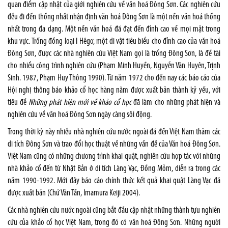
quan điểm cập nhật của giới nghiên cứu về văn hoá Đông Sơn. Các nghiên cứu
đều đi đến thống nhất nhận định văn hoá Đông Sơn là một nền văn hoá thống
nhất trong đa dạng. Một nền văn hoá đã đạt đến đỉnh cao về mọi mặt trong
khu vực. Trống đồng loại I Hêgơ, một di vật tiêu biểu cho đỉnh cao của văn hoá
Đông Sơn, được các nhà nghiên cứu Việt Nam gọi là trống Đông Sơn, là đề tài
cho nhiểu công trình nghiên cứu (Phạm Minh Huyền, Nguyễn Văn Huyên, Trịnh
Sinh. 1987, Phạm Huy Thông 1990). Từ năm 1972 cho đến nay các báo cáo của
Hội nghị thông báo khảo cổ học hàng năm được xuất bản thành kỷ yếu, với
tiêu đề
Những phát hiện mới về khảo cổ học
đã làm cho những phát hiện và
nghiên cứu về văn hoá Đông Sơn ngày càng sôi động.
Trong thời kỳ này nhiều nhà nghiên cứu nước ngoài đã đến Việt Nam thăm các
di tích Đông Sơn và trao đổi học thuật về những vấn đề của Văn hoá Đông Sơn.
Việt Nam cũng có những chương trình khai quật, nghiên cứu hợp tác với những
nhà khảo cổ đến từ Nhật Bản ở di tích Làng Vạc, Đồng Mỏm, diễn ra trong các
năm 1990-1992. Mới đây báo cáo chính thức kết quả khai quật Làng Vạc đã
được xuất bản (Chử Văn Tần, Imamura Keiji 2004).
Các nhà nghiên cứu nước ngoài cũng bắt đầu cập nhật những thành tựu nghiên
cứu của khảo cổ học Việt Nam, trong đó có văn hoá Đông Sơn. Những người