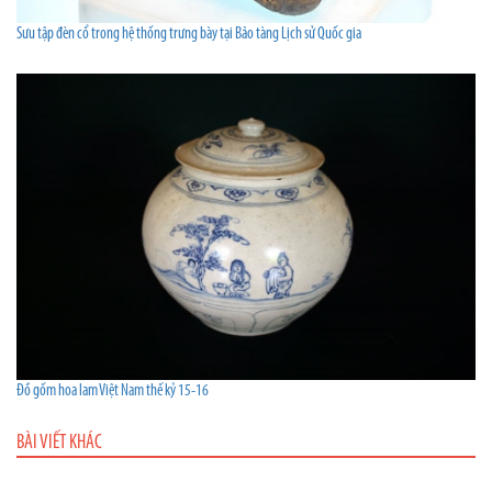
Sưu tập đèn cổ trong hệ thống trưng bày tại Bảo tàng Lịch sử Quốc gia
Đồ gốm hoa lam Việt Nam thế kỷ 15-16
BÀI VIẾT KHÁC