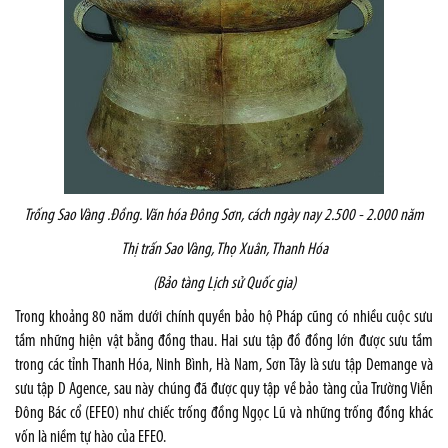
Trống Sao Vàng .
Đồng. Văn hóa Đông Sơn, cách ngày nay 2.500 - 2.000 năm
Thị trấn Sao Vàng, Thọ Xu
ân
, Thanh H
óa
(Bảo tàng Lịch sử Quốc gia)
Trong khoảng 80 năm dưới chính quyền bảo hộ Pháp cũng có nhiều cuộc sưu
tầm những hiện vật bằng đồng thau. Hai sưu tập đồ đồng lớn được sưu tầm
trong các tỉnh Thanh Hóa, Ninh Bình, Hà Nam, Sơn Tây là sưu tập Demange và
sưu tập D Agence, sau này chúng đã được quy tập về bảo tàng của Trường Viễn
Đông Bác cổ (EFEO) như chiếc trống đồng Ngọc Lũ và những trống đồng khác
vốn là niềm tự hào của EFEO.