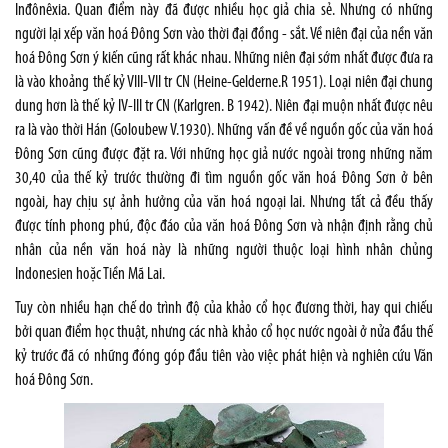
Inđônêxia. Quan điểm này đã được nhiều học giả chia sẻ. Nhưng có những
người lại xếp văn hoá Đông Sơn vào thời đại đồng - sắt. Về niên đại của nền văn
hoá Đông Sơn ý kiến cũng rất khác nhau. Những niên đại sớm nhất được đưa ra
là vào khoảng thế kỷ VIII-VII tr CN (Heine-Gelderne.R 1951). Loại niên đại chung
dung hơn là thế kỷ IV-III tr CN (Karlgren. B 1942). Niên đại muộn nhất được nêu
ra là vào thời Hán (Goloubew V.1930). Những vấn đề về nguồn gốc của văn hoá
Đông Sơn cũng được đặt ra. Với những học giả nước ngoài trong những năm
30,40 của thế kỷ trước thường đi tìm nguồn gốc văn hoá Đông Sơn ở bên
ngoài, hay chịu sự ảnh hưởng của văn hoá ngoại lai. Nhưng tất cả đều thấy
được tính phong phú, độc đáo của văn hoá Đông Sơn và nhận định rằng chủ
nhân của nền văn hoá này là những người thuộc loại hình nhân chủng
Indonesien hoặc Tiền Mã Lai.
Tuy còn nhiều hạn chế do trình độ của khảo cổ học đương thời, hay qui chiếu
bởi quan điểm học thuật, nhưng các nhà khảo cổ học nước ngoài ở nửa đầu thế
kỷ trước đã có những đóng góp đầu tiên vào việc phát hiện và nghiên cứu Văn
hoá Đông Sơn.