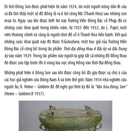
Di tích Đông Sơn được phát hiện từ năm 1924, do một người nông dân đi câu
cá đã tìm thấy một số đồ đồng lộ ra ở bờ sông Mã (Thanh Hóa) sau những cơn
mưa to. Ngay sau khi được biết tin này Trường Viễn Đông Bác cổ Pháp đã có
những cuộc khai quật trong nhiều năm, từ 1925 đến 1932, do L. Pajot, một
viên thương chính và cũng là người chơi đồ cổ ở Thanh Hóa tiến hành. Kết quả
những cuộc khai quật này đó được V.Goloubew, một học giả của Trường Viễn
Đông Bác cổ công bố trong tác phẩm
Thời đại đồng thau ở Bắc kỳ và Bắc Trung
kỳ
vào năm 1929. Trong tác phẩm này người ta gộp tất cả những đồ đồng thau
đó được sưu tập trước đó ở vùng lưu vực sông Hồng vào thời đại đồng thau.
Những phát hiện ở Đông Sơn sau khi được công bố đã gây được sự chú ý của
các học giả nghiên cứu Đông Nam Á và trên thế giới. Năm 1934 nhà nghiên cứu
người Áo, R. Heine – Geldern đó đề nghị gọi thời kỳ đó là
“Văn hóa Đông Sơn”
(Heine – Geldern.R 1937).