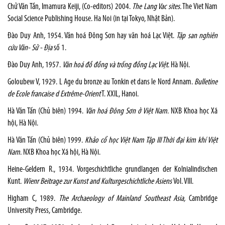
Chử Văn Tần, Imamura Keiji, (Co-editors) 2004.
The Lang Vac sites.
The Viet Nam
Social Science Publishing House. Ha Noi (in tại Tokyo, Nhật Bản).
Đào Duy Anh, 1954. Văn hoá Đông Sơn hay văn hoá Lạc Việt.
Tập san nghiên
cứu Văn- Sử - Địa
số 1.
Đào Duy Anh, 1957.
Văn hoá đồ đồng và trống đồng Lạc Việt
. Hà Nội.
Goloubew V, 1929. L Age du bronze au Tonkin et dans le Nord Annam.
Bulletine
de Ecole francaise d Extrême-Orient
T. XXIL, Hanoi.
Hà Văn Tấn (Chủ biên) 1994.
Văn hoá Đông Sơn ở Việt Nam
. NXB Khoa học Xã
hội, Hà Nội.
Hà Văn Tấn (Chủ biên) 1999.
Khảo cổ học Việt Nam Tập III Thời đại kim
khí Việt
Nam
. NXB Khoa học Xã hội, Hà Nội.
Heine-Geldern R., 1934. Vorgeschichtliche grundlangen der Kolnialindischen
Kunt.
Wienr Beitrage zur Kunst and Kulturgeschichtliche Asiens
Vol. VIII.
Higham C, 1989.
The Archaeology of Mainland Southeast Asia,
Cambridge
University Press, Cambridge.