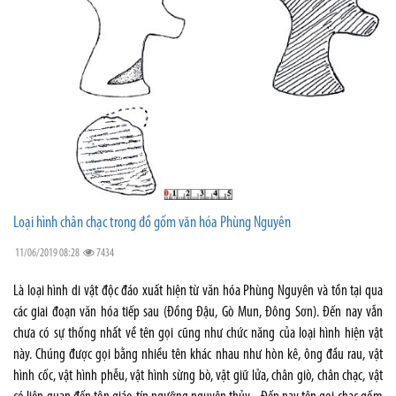
Loại hình chân chạc trong đồ gốm văn hóa Phùng Nguyên
11/06/2019 08:28
7434
Là loại hình di vật độc đáo xuất hiện từ văn hóa Phùng Nguyên và tồn tại qua
các giai đoạn văn hóa tiếp sau (Đồng Đậu, Gò Mun, Đông Sơn). Đến nay vẫn
chưa có sự thống nhất về tên gọi cũng như chức năng của loại hình hiện vật
này. Chúng được gọi bằng nhiều tên khác nhau như hòn kê, ông đầu rau, vật
hình cốc, vật hình phễu, vật hình sừng bò, vật giữ lửa, chân giò, chân chạc, vật