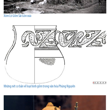
Xóm Lò Gốm Sài Gòn xưa
Những nét cơ bản về loại hình gốm trong văn hóa Phùng Nguyên