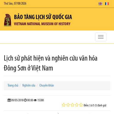
Thứ Sáu, 07/08/2026
BẢO TÀNG LỊCH SỬ QUỐC GIA
VIETNAM NATIONAL MUSEUM OF HISTORY
Toggle
navigatio
Lịch sử phát hiện và nghiên cứu văn hóa
Đông Sơn ở Việt Nam
Trang chủ
Nghiên cứu
Chuyên khảo
09/05/2018
00:00
15380
Điểm: 3.6/5 (5 đánh giá)