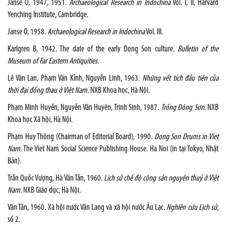
Janse O, 1947, 1951.
Archaeological Research in Indochina
Vol. I, II, Harvard
Yenching Institute, Cambridge.
Janse O, 1958.
Archaeological Research in Indochina
Vol. III.
Karlgren B, 1942. The date of the early Dong Son culture.
Bulletin of the
Museum of Far Eastern Antiquities.
Lê Văn Lan, Phạm Văn Kỉnh, Nguyễn Linh, 1963.
Những vết tích đầu tiên
của
thời đại đồng thau ở Việt Nam.
NXB Khoa học, Hà Nội.
Phạm Minh Huyền, Nguyễn Văn Huyên, Trịnh Sinh, 1987.
Trống Đông Sơn
. NXB
Khoa học Xã hội, Hà Nội.
Phạm Huy Thông (Chairman of Editorial Board), 1990.
Dong Son Drums in Viet
Nam
. The Viet Nam Social Science Publishing House. Ha Noi (in tại Tokyo, Nhật
Bản).
Trần Quốc Vượng, Hà Văn Tấn, 1960
. Lịch sử chế độ cộng sản nguyên thuỷ ở Việt
Nam
. NXB Giáo dục, Hà Nội.
Văn Tân, 1960. Xã hội nước Văn Lang và xã hội nước Âu Lạc
. Nghiên
cứu Lịch sử,
số 2.