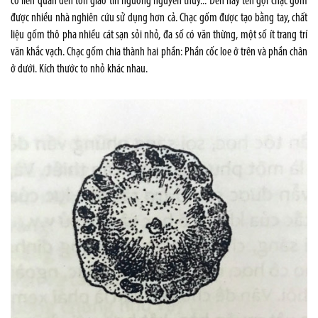
có liên quan đến tôn giáo tín ngưỡng nguyên thủy... Đến nay tên gọi chạc gốm
được nhiều nhà nghiên cứu sử dụng hơn cả. Chạc gốm được tạo bằng tay, chất
liệu gốm thô pha nhiều cát sạn sỏi nhỏ, đa số có văn thừng, một số ít trang trí
văn khắc vạch. Chạc gốm chia thành hai phần: Phần cốc loe ở trên và phần chân
ở dưới. Kích thước to nhỏ khác nhau.