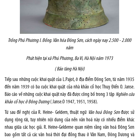
Trống Phú Phương I
.
Đồng. Văn hóa Đông Sơn, cách ngày nay 2.500 - 2.000
năm
Ph
á
t hiện tại x
ã
Ph
ú
Phương, Ba V
ì
, Hà Nội năm 1973
( Bảo tàng Hà Nội)
Tiếp sau những cuộc khai quật của L.Pajot, ở địa điểm Đông Sơn, từ năm 1935
đến năm 1939 có ba cuộc khai quật của nhà khảo cổ học Thuỵ Điển O. Janse.
Báo cáo về những cuộc khai quật này đã được công bố trong 3 tập
Nghiên cứu
khảo cổ học ở Đông Dương
( Janse.O 1947, 1951, 1958).
Từ sau đề nghị của R. Heine- Geldern, thuật ngữ
Văn hoá Đông Sơn
được sử
dụng rộng rãi, tuy nhiên nội dung của nền văn hoá này có nhiều điểm khác
nhau giữa các học giả. R. Heine-Gelderne quan niệm rằng văn hoá Đông Sơn
bao gồm tất cả các văn hoá thời đại đồng thau ở Vân Nam, Đông Dương và