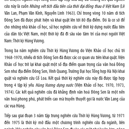
cứu này là cuốn
Những vết tích đầu tiên của thời đại đồng thau ở Việt Nam
(Lê
Văn Lan, Phạm Văn Kỉnh, Nguyễn Linh 1963). Chỉ trong vòng 10 năm di tích
Đông Sơn đã được phát hiện và khai quật lên tới 80 địa điểm. Đó là cơ sở để
cho những nhà khảo cổ học, sử học nghiên cứu về thời kỳ dựng nước đầu tiên
của dân tộc Việt Nam, một thời kỳ đã đi sâu vào tâm trí của mọi người Việt
Nam: Thời kỳ Hùng Vương.
Trong ba năm nghiên cứu Thời kỳ Hùng Vương do Viện Khảo cổ học chủ trì
1968-1970, nhiều di tích Đông Sơn đã được các cơ quan ưu tiên khai quật. Viện
Khảo cổ học trở lại khai quật một số địa điểm quan trọng của văn hoá Đông
Sơn như địa điểm Đông Sơn, Vinh Quang. Trường Đại học Tổng hợp Hà Nội khai
quật và nghiên cứu Cổ Loa. Kết quả thời kỳ nghiên cứu này đã được tập hợp
trong 4 tập kỷ yếu
Hùng Vương dựng nước
(Viện Khảo cổ học. 1970, 1973,
1974). Các kết quả nghiên cứu đã khẳng định văn hoá Đông Sơn là một nền
văn hoá phong phú, phát triển cao mà truyền thuyết gọi là nước Văn Lang của
các vua Hùng.
Tiếp sau giai đoạn 3 năm tập trung nghiên cứu Thời kỳ Hùng Vương, từ 1971
đến 1975 là thời kỳ mở đầu một chương trình nghiên cứu đa ngành, liên