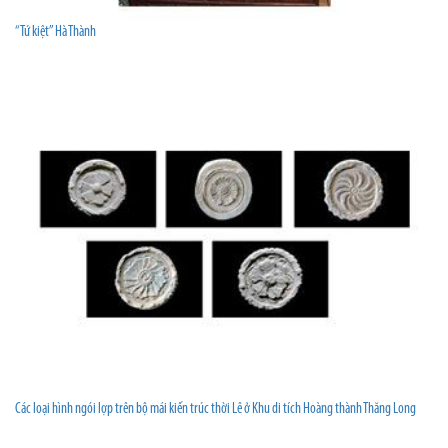
“Tứ kiệt” Hà Thành
Các loại hình ngói lợp trên bộ mái kiến trúc thời Lê ở Khu di tích Hoàng thành Thăng Long