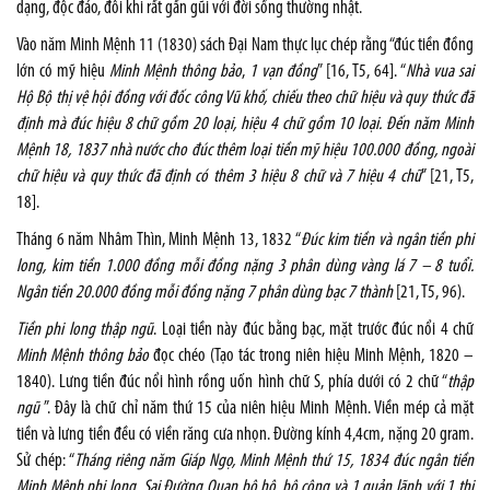
dạng, độc đáo, đôi khi rất gần gũi với đời sống thường nhật.
Vào năm Minh Mệnh 11 (1830) sách Đại Nam thực lục chép rằng “đúc tiền đồng
lớn có mỹ hiệu
Minh Mệnh thông bảo
,
1 vạn đồng
” [16, T5, 64]. “
Nhà vua sai
Hộ Bộ thị vệ hội đồng với đốc công Vũ khố, chiếu theo chữ hiệu và quy thức đã
định mà đúc hiệu 8 chữ gồm 20 loại, hiệu 4 chữ gồm 10 loại. Đến năm Minh
Mệnh 18, 1837 nhà nước cho đúc thêm loại tiền mỹ hiệu 100.000 đồng, ngoài
chữ hiệu và quy thức đã định có thêm 3 hiệu 8 chữ và 7 hiệu 4 chữ
” [21, T5,
18].
Tháng 6 năm Nhâm Thìn, Minh Mệnh 13, 1832 “
Đúc kim tiền và ngân tiền phi
long, kim tiền 1.000 đồng mỗi đồng nặng 3 phân dùng vàng lá 7 – 8 tuổi.
Ngân tiền 20.000 đồng mỗi đồng nặng 7 phân dùng bạc 7 thành
[21, T5, 96).
Tiền phi long thập ngũ
. Loại tiền này đúc bằng bạc, mặt trước đúc nổi 4 chữ
Minh Mệnh thông bảo
đọc chéo (Tạo tác trong niên hiệu Minh Mệnh, 1820 –
1840). Lưng tiền đúc nổi hình rồng uốn hình chữ S, phía dưới có 2 chữ “
thập
ngũ
”. Đây là chữ chỉ năm thứ 15 của niên hiệu Minh Mệnh. Viền mép cả mặt
tiền và lưng tiền đều có viền răng cưa nhọn. Đường kính 4,4cm, nặng 20 gram.
Sử chép: “
Tháng riêng năm Giáp Ngọ, Minh Mệnh thứ 15, 1834 đúc ngân tiền
Minh Mệnh phi long. Sai Đường Quan bộ hộ, bộ công và 1 quản lãnh với 1 thị