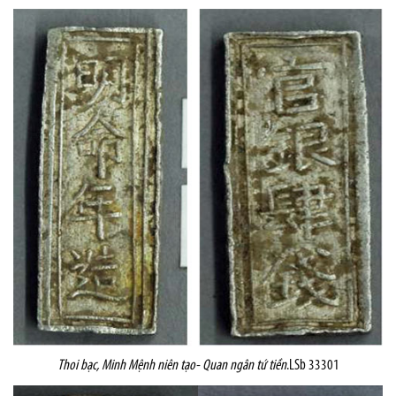
Thoi bạc,
Minh Mệnh niên tạo- Quan ngân tứ tiền
.LSb 33301