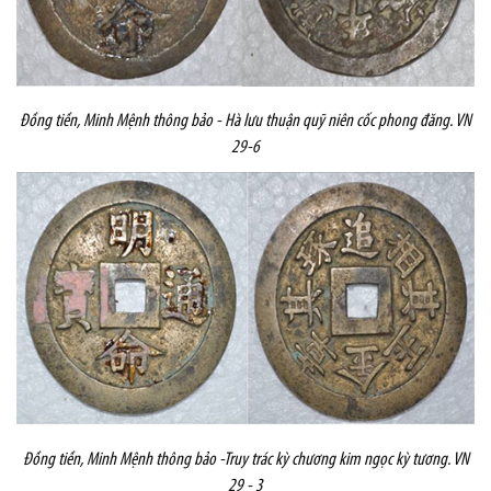
Đồng tiền,
Minh Mệnh thông bảo - Hà lưu thuận quỹ niên cốc phong đăng.
VN
29-6
Đồng tiền,
Minh Mệnh thông bảo -Truy trác kỳ chương kim ngọc kỳ tương. VN
29 - 3