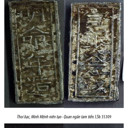
Thoi bạc,
Minh Mệnh niên tạo- Quan ngân tam tiền.
LSb 35309