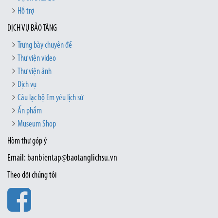
Hỗ trợ
DỊCH VỤ BẢO TÀNG
Trưng bày chuyên đề
Thư viện video
Thư viện ảnh
Dịch vụ
Câu lạc bộ Em yêu lịch sử
Ấn phẩm
Museum Shop
Hòm thư góp ý
Email: banbientap@baotanglichsu.vn
Theo dõi chúng tôi