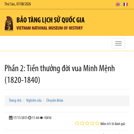
Thứ Sáu, 07/08/2026
BẢO TÀNG LỊCH SỬ QUỐC GIA
VIETNAM NATIONAL MUSEUM OF HISTORY
Toggle
navigatio
Phần 2: Tiền thưởng đời vua Minh Mệnh
(1820-1840)
Trang chủ
Nghiên cứu
Chuyên khảo
17/11/2015
11:44
10416
Điểm: 0/5 (0 đánh giá)