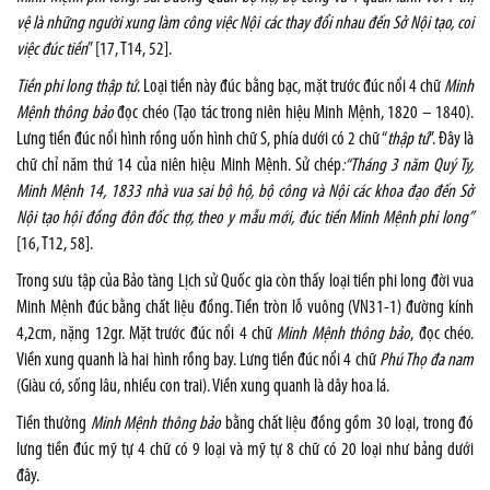
vệ là những người xung làm công việc Nội các thay đổi nhau đến Sở Nội tạo, coi
việc đúc tiền
” [17, T14, 52].
Tiền phi long thập tứ
. Loại tiền này đúc bằng bạc, mặt trước đúc nổi 4 chữ
Minh
Mệnh thông bảo
đọc chéo (Tạo tác trong niên hiệu Minh Mệnh, 1820 – 1840).
Lưng tiền đúc nổi hình rồng uốn hình chữ S, phía dưới có 2 chữ “
thập tứ
”. Đây là
chữ chỉ năm thứ 14 của niên hiệu Minh Mệnh. Sử chép
:“Tháng 3 năm Quý Tỵ,
Minh Mệnh 14, 1833 nhà vua sai bộ hộ, bộ công và Nội các khoa đạo đến Sở
Nội tạo hội đồng đôn đốc thợ, theo y mẫu mới, đúc tiền Minh Mệnh phi long”
[16, T12, 58].
Trong sưu tập của Bảo tàng Lịch sử Quốc gia còn thấy loại tiền phi long đời vua
Minh Mệnh đúc bằng chất liệu đồng. Tiền tròn lỗ vuông (VN31-1) đường kính
4,2cm, nặng 12gr. Mặt trước đúc nổi 4 chữ
Minh Mệnh thông bảo
, đọc chéo.
Viền xung quanh là hai hình rồng bay. Lưng tiền đúc nổi 4 chữ
Phú Thọ đa nam
(Giàu có, sống lâu, nhiều con trai). Viền xung quanh là dây hoa lá.
Tiền thưởng
Minh Mệnh thông bảo
bằng chất liệu đồng gồm 30 loại, trong đó
lưng tiền đúc mỹ tự 4 chữ có 9 loại và mỹ tự 8 chữ có 20 loại như bảng dưới
đây.