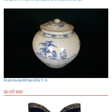
Đồ gốm hoa lam Việt Nam thế kỷ 15-16
BÀI VIẾT KHÁC