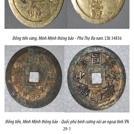
Đồng tiền vàng,
Minh Mệnh thông bảo - Phú Thọ Đa nam.
LSb 34836
Đồng tiền,
Minh Mệnh thông bảo - Quốc phú binh cường nội an ngoại tĩnh
. VN
29-1