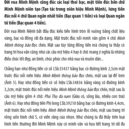
Đời vua Minh Mệnh cũng đúc các loại thoi bạc, mặt tiền đúc bốn chữ
Minh Mệnh niên tạo (Tạo tác trong niên hiệu Minh Mệnh), lưng tiền
đúc nổi 4 chữ Quan ngân nhất tiền (Bạc quan 1 tiền) và loại Quan ngân
tứ tiền (Bạc quan 4 tiền).
Đời vua Minh Mệnh bắt đầu đúc kiểu tiền hình tròn lỗ vuông bằng chất liệu
vàng, bạc và đồng rất đa dạng. Mặt trước đúc nổi minh văn gồm 4 chữ
Minh
Mệnh thông bảo
đọc chéo. Mặt sau tùy từng đồng tiền mà chúng ta thấy có
trang trí hoa văn cũng như các câu mỹ hiệu 4 hay 8 chữ mang ý nghĩa là những
điều chúc tốt đẹp, an bình, chúc phúc cho nhà vua và muôn dân...
Chẳng hạn như đồng tiền có số LSb.35437 bằng bạc có đường kính 2,5cm mặt
trước đúc nổi niên hiệu
Minh Mệnh thông bảo
đọc chéo, mặt sau lại để trơn
(Ảnh 5). Hay như đồng tiền có số hiệu LSb.34836 bằng vàng có đường kính
3,2cm, mặt trước đúc nổi niên hiệu
Minh Mệnh thông bảo
đọc chéo, mặt sau là
câu mỹ hiệu gồm 4 chữ:
Phú Thọ đa nam
(Giàu có, sống lâu, nhiều con trai)
(Ảnh 6). Hay như đồng tiền Phi long LSb.39210 bằng bạc có đường kính 4,4cm,
mặt trước đúc nổi niên hiệu
Minh Mệnh thông bảo
đọc chéo, mặt sau trang trí
rồng uốn hình chữ S, có viền răng cưa nhọn. Như chúng ta đã thấy trên loại
hình tiền thưởng đời Minh Mệnh này có minh văn và họa tiết trang trí rất đa