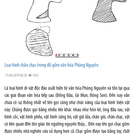
Loại hình chân chạc trong đồ gốm văn hóa Phùng Nguyên
11/06/2019 08:28
7433
Là loại hình di vật độc đáo xuất hiện từ văn hóa Phùng Nguyên và tồn tại qua
các giai đoạn văn hóa tiếp sau (Đồng Đậu, Gò Mun, Đông Sơn). Đến nay vẫn
chưa có sự thống nhất về tên gọi cũng như chức năng của loại hình hiện vật
này. Chúng được gọi bằng nhiều tên khác nhau như hòn kê, ông đầu rau, vật
hình cốc, vật hình phễu, vật hình sừng bò, vật giữ lửa, chân giò, chân chạc, vật
có liên quan đến tôn giáo tín ngưỡng nguyên thủy... Đến nay tên gọi chạc gốm
được nhiều nhà nghiên cứu sử dụng hơn cả. Chạc gốm được tạo bằng tay, chất