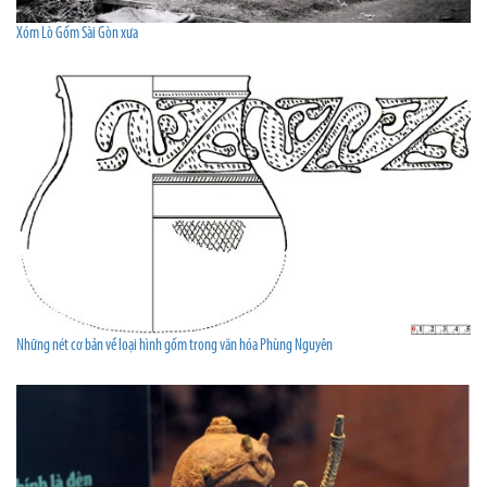
Xóm Lò Gốm Sài Gòn xưa
Những nét cơ bản về loại hình gốm trong văn hóa Phùng Nguyên