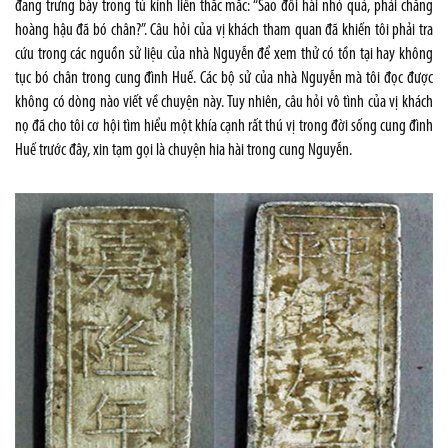
đang trưng bày trong tủ kính liền thắc mắc: “Sao đôi hài nhỏ quá, phải chăng
hoàng hậu đã bó chân?”. Câu hỏi của vị khách tham quan đã khiến tôi phải tra
cứu trong các nguồn sử liệu của nhà Nguyễn để xem thử có tồn tại hay không
tục bó chân trong cung đình Huế. Các bộ sử của nhà Nguyễn mà tôi đọc được
không có dòng nào viết về chuyện này. Tuy nhiên, câu hỏi vô tình của vị khách
nọ đã cho tôi cơ hội tìm hiểu một khía cạnh rất thú vị trong đời sống cung đình
Huế trước đây, xin tạm gọi là chuyện hia hài trong cung Nguyễn.